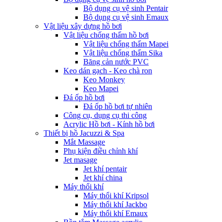
Bộ dụng cụ vệ sinh Pentair
Bộ dụng cụ vệ sinh Emaux
Vật liệu xây dựng hồ bơi
Vật liệu chống thấm hồ bơi
Vật liệu chống thấm Mapei
Vật liệu chống thấm Sika
Băng cản nước PVC
Keo dán gạch - Keo chà ron
Keo Monkey
Keo Mapei
Đá ốp hồ bơi
Đá ốp hồ bơi tự nhiên
Công cụ, dụng cụ thi công
Acrylic Hồ bơi - Kính hồ bơi
Thiết bị hồ Jacuzzi & Spa
Mắt Massage
Phụ kiện điều chỉnh khí
Jet masage
Jet khí pentair
Jet khí china
Máy thổi khí
Máy thổi khí Kripsol
Máy thổi khí Jackbo
Máy thổi khí Emaux