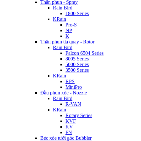
Thân phun - Spray
Rain Bird
1800 Series
KRain
Pro-S
NP
K
Thân phun tia quay - Rotor
Rain Bird
Falcon 6504 Series
8005 Series
5000 Series
3500 Series
KRain
RPS
MiniPro
Đầu phun xòe - Nozzle
Rain Bird
R-VAN
KRain
Rotary Series
KVF
KV
FN
Béc xòe tưới góc Bubbler