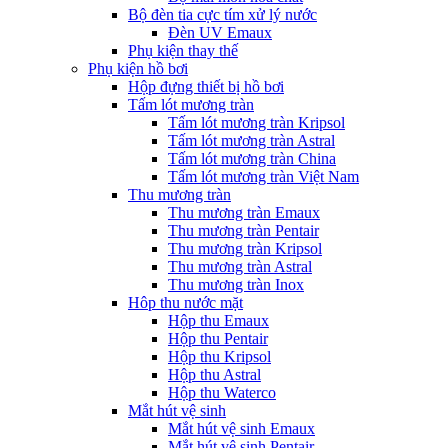
Bộ đèn tia cực tím xử lý nước
Đèn UV Emaux
Phụ kiện thay thế
Phụ kiện hồ bơi
Hộp đựng thiết bị hồ bơi
Tấm lót mương tràn
Tấm lót mương tràn Kripsol
Tấm lót mương tràn Astral
Tấm lót mương tràn China
Tấm lót mương tràn Việt Nam
Thu mương tràn
Thu mương tràn Emaux
Thu mương tràn Pentair
Thu mương tràn Kripsol
Thu mương tràn Astral
Thu mương tràn Inox
Hôp thu nước mặt
Hộp thu Emaux
Hộp thu Pentair
Hộp thu Kripsol
Hộp thu Astral
Hộp thu Waterco
Mắt hút vệ sinh
Mắt hút vệ sinh Emaux
Mắt hút vệ sinh Pentair