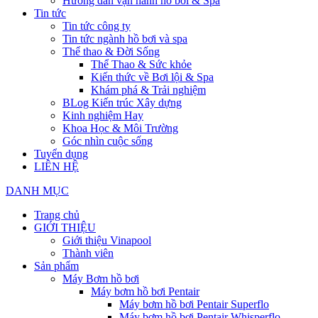
Hướng dẫn vận hành hồ bơi & Spa
Tin tức
Tin tức công ty
Tin tức ngành hồ bơi và spa
Thể thao & Đời Sống
Thể Thao & Sức khỏe
Kiến thức về Bơi lội & Spa
Khám phá & Trải nghiệm
BLog Kiến trúc Xây dựng
Kinh nghiệm Hay
Khoa Học & Môi Trường
Góc nhìn cuộc sống
Tuyển dụng
LIÊN HỆ
DANH MỤC
Trang chủ
GIỚI THIỆU
Giới thiệu Vinapool
Thành viên
Sản phẩm
Máy Bơm hồ bơi
Máy bơm hồ bơi Pentair
Máy bơm hồ bơi Pentair Superflo
Máy bơm hồ bơi Pentair Whisperflo