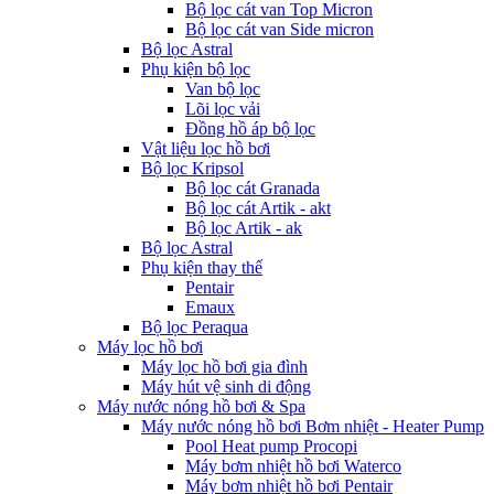
Bộ lọc cát van Top Micron
Bộ lọc cát van Side micron
Bộ lọc Astral
Phụ kiện bộ lọc
Van bộ lọc
Lõi lọc vải
Đồng hồ áp bộ lọc
Vật liệu lọc hồ bơi
Bộ lọc Kripsol
Bộ lọc cát Granada
Bộ lọc cát Artik - akt
Bộ lọc Artik - ak
Bộ lọc Astral
Phụ kiện thay thế
Pentair
Emaux
Bộ lọc Peraqua
Máy lọc hồ bơi
Máy lọc hồ bơi gia đình
Máy hút vệ sinh di động
Máy nước nóng hồ bơi & Spa
Máy nước nóng hồ bơi Bơm nhiệt - Heater Pump
Pool Heat pump Procopi
Máy bơm nhiệt hồ bơi Waterco
Máy bơm nhiệt hồ bơi Pentair