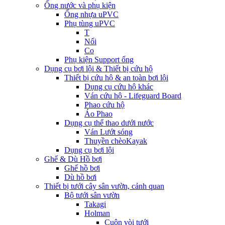
Ống nước và phụ kiện
Ống nhựa uPVC
Phụ tùng uPVC
T
Nối
Co
Phụ kiện Support ống
Dụng cụ bơi lội & Thiết bị cứu hộ
Thiết bị cứu hộ & an toàn bơi lội
Dụng cụ cứu hộ khác
Ván cứu hộ - Lifeguard Board
Phao cứu hộ
Áo Phao
Dụng cụ thể thao dưới nước
Ván Lướt sóng
Thuyền chèoKayak
Dụng cụ bơi lội
Ghế & Dù Hồ bơi
Ghế hồ bơi
Dù hồ bơi
Thiết bị tưới cây sân vườn, cảnh quan
Bộ tưới sân vườn
Takagi
Holman
Cuộn vòi tưới