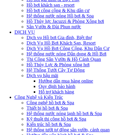
Hồ bơi khách sạn - resort
Hồ bơi công cộng & Khu dân cư
Hệ thống nước nóng Hồ bơi & Spa
Hồ Thủy lực Jacuzzi & Phòng Xông hơi
Sân Vườn & Đài Phun nước
DỊCH VỤ
Dịch vụ Hồ bơi Gia đình, Biệt thự
Dịch Vụ Hồ Bơi Khách Sạn, Resort
Dịch Vụ Hồ Bơi Công Cộng, Khu Dân Cư
Hệ thống nước nóng Dân dụng & Hồ Bơi
Thi Công Sân Vườn & Hồ Cảnh Quan
Hồ Thủy Lực & Phòng xông hơi
Hệ Thống Tưới Cây Tự Động
Dịch vụ hậu mãi
Hướng dẫn mua hàng online
Quy định bảo hành
Hỗ trợ khách hàng
Công Nghệ và Kiến Trúc
Công nghệ hồ bơi & Spa
Thiết bị hồ bơi & Spa
Hệ thống nước nóng lạnh hồ bơi & Spa
Kỹ thuật thi công hồ bơi & Spa
Kiến trúc hồ bơi & Spa
Hệ thống tưới tự động sân vườn, cảnh quan