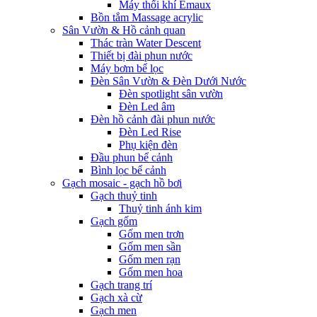
Máy thổi khí Emaux
Bồn tắm Massage acrylic
Sân Vườn & Hồ cảnh quan
Thác tràn Water Descent
Thiết bị đài phun nước
Máy bơm bể lọc
Đèn Sân Vườn & Đèn Dưới Nước
Đèn spotlight sân vườn
Đèn Led âm
Đèn hồ cảnh đài phun nước
Đèn Led Rise
Phụ kiện đèn
Đầu phun bể cảnh
Bình lọc bể cảnh
Gạch mosaic - gạch hồ bơi
Gạch thuỷ tinh
Thuỷ tinh ánh kim
Gạch gốm
Gốm men trơn
Gốm men sần
Gốm men rạn
Gốm men hoa
Gạch trang trí
Gạch xà cừ
Gạch men