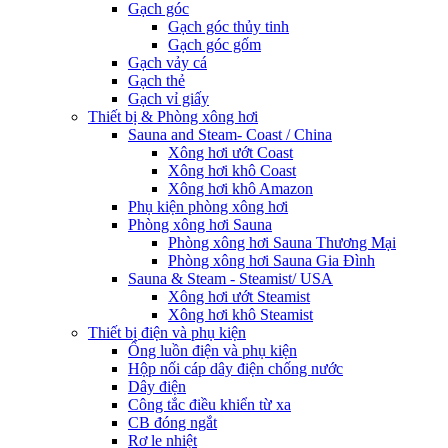
Gạch góc
Gạch góc thủy tinh
Gạch góc gốm
Gạch vảy cá
Gạch thẻ
Gạch vỉ giấy
Thiết bị & Phòng xông hơi
Sauna and Steam- Coast / China
Xông hơi ướt Coast
Xông hơi khô Coast
Xông hơi khô Amazon
Phụ kiện phòng xông hơi
Phòng xông hơi Sauna
Phòng xông hơi Sauna Thương Mại
Phòng xông hơi Sauna Gia Đình
Sauna & Steam - Steamist/ USA
Xông hơi ướt Steamist
Xông hơi khô Steamist
Thiết bị điện và phụ kiện
Ống luồn điện và phụ kiện
Hộp nối cáp dây điện chống nước
Dây điện
Công tắc điều khiển từ xa
CB đóng ngắt
Rơ le nhiệt