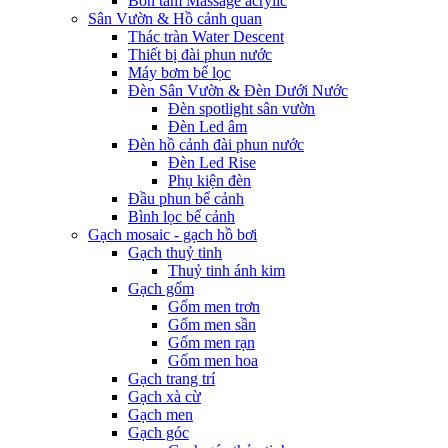
Bồn tắm Massage acrylic
Sân Vườn & Hồ cảnh quan
Thác tràn Water Descent
Thiết bị đài phun nước
Máy bơm bể lọc
Đèn Sân Vườn & Đèn Dưới Nước
Đèn spotlight sân vườn
Đèn Led âm
Đèn hồ cảnh đài phun nước
Đèn Led Rise
Phụ kiện đèn
Đầu phun bể cảnh
Bình lọc bể cảnh
Gạch mosaic - gạch hồ bơi
Gạch thuỷ tinh
Thuỷ tinh ánh kim
Gạch gốm
Gốm men trơn
Gốm men sần
Gốm men rạn
Gốm men hoa
Gạch trang trí
Gạch xà cừ
Gạch men
Gạch góc