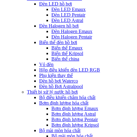
Đèn LED hồ bơi
Đèn LED Emaux
Đèn LED Pentair
Đèn LED Astral
Đèn Halogen hồ bơi
Đèn Halogen Emaux
Đèn Halogen Pentair
Biến thế đèn hồ bơi
Biến thế Emaux
Biến thế Kripsol
Biến thế china
Vỏ đèn
Hộp điều khiển đèn LED RGB
Phụ kiện thay thế
Đèn hồ bơi Waterco
Đèn hồ Bơi Astralpool
Thiết bị xử lý nước hồ bơi
Bộ điều khiển châm hóa chất
Bơm định lượng hóa chất
Bơm định lượng Emaux
Bơm định lượng Astral
Bơm định lượng Pentair
Bơm định lượng Kripsol
Bộ mài mòn hóa chất
Bộ mài mòn hóa chất