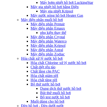
Máy bơm nhiệt hồ bơi LuckingStar
Máy gia nhiệt hồ bơi bằng Điện
Máy gia nhiệt Kripsol
Máy nước nóng hồ bơi Heater Gas
Máy điện phân muối hồ bơi
Máy điện phân Pentair
Máy điện phân Emaux
phụ kiện thay thế
Máy điện phân Crystal
Máy điện phân Waterco
Máy điện phân Kripsol
Máy điện phân Astral
Máy điện phân Zodiac
Hóa chất xử lý nước hồ bơi
Hóa chất Chlorine xử lý nước hồ bơi
Chất diệt rêu tảo
Chất lắng cặn PAC
Hóa chất giảm pH
Hóa chất tăng pH
Bộ thử nước hồ bơi
Dung dịch thử nước hồ bơi
Bút thử muối hồ bơi
Bộ test nước hồ bơi
Muối dùng cho hồ bơi
Đèn hồ bơi - Đèn dưới nước