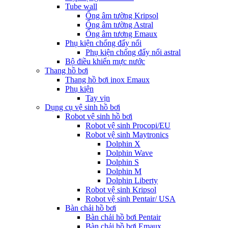
Tube wall
Ống âm tường Kripsol
Ống âm tường Astral
Ống âm tương Emaux
Phụ kiện chống đẩy nổi
Phụ kiện chống đẩy nổi astral
Bộ điều khiển mực nước
Thang hồ bơi
Thang hồ bơi inox Emaux
Phụ kiện
Tay vịn
Dụng cụ vệ sinh hồ bơi
Robot vệ sinh hồ bơi
Robot vệ sinh Procopi/EU
Robot vệ sinh Maytronics
Dolphin X
Dolphin Wave
Dolphin S
Dolphin M
Dolphin Liberty
Robot vệ sinh Kripsol
Robot vệ sinh Pentair/ USA
Bàn chải hồ bơi
Bàn chải hồ bơi Pentair
Bàn chải hồ bơi Emaux