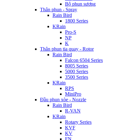
Bộ phun sương
Thân phun - Spray
Rain Bird
1800 Series
KRain
Pro-S
NP
K
Thân phun tia quay - Rotor
Rain Bird
Falcon 6504 Series
8005 Series
5000 Series
3500 Series
KRain
RPS
MiniPro
Đầu phun xòe - Nozzle
Rain Bird
R-VAN
KRain
Rotary Series
KVF
KV
FN