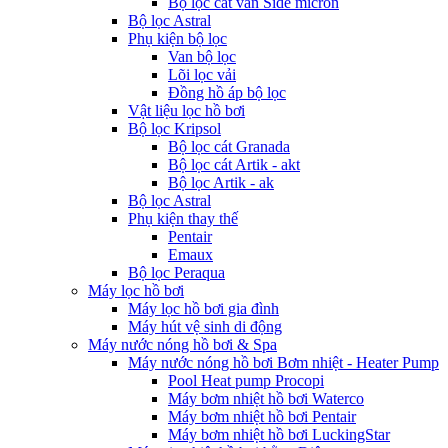
Bộ lọc cát van Side micron
Bộ lọc Astral
Phụ kiện bộ lọc
Van bộ lọc
Lõi lọc vải
Đồng hồ áp bộ lọc
Vật liệu lọc hồ bơi
Bộ lọc Kripsol
Bộ lọc cát Granada
Bộ lọc cát Artik - akt
Bộ lọc Artik - ak
Bộ lọc Astral
Phụ kiện thay thế
Pentair
Emaux
Bộ lọc Peraqua
Máy lọc hồ bơi
Máy lọc hồ bơi gia đình
Máy hút vệ sinh di động
Máy nước nóng hồ bơi & Spa
Máy nước nóng hồ bơi Bơm nhiệt - Heater Pump
Pool Heat pump Procopi
Máy bơm nhiệt hồ bơi Waterco
Máy bơm nhiệt hồ bơi Pentair
Máy bơm nhiệt hồ bơi LuckingStar