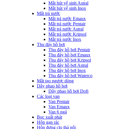
Mắt hút vệ sinh Astral
Mắt hút vệ sinh Inox
Mắt trả nước
Mắt trả nước Emaux
Mắt trả nước Pentair
Mắt trả nước Astral
Mắt trả nước Kripsol
Mắt trả nước Inox
Thu đáy hồ bơi
Thu đáy hồ bơi Pentair
Thu đáy hồ bơi Emaux
Thu đáy hồ bơi Kripsol
Thu đáy hồ bơi Astral
Thu đáy hồ bơi Inox
Thu đáy hồ bơi Waterco
Mắt tạo ngược dòng
Dây phao hồ bơi
Dây phao hồ bơi Dofi
Các loại van
Van Pentair
Van Emaux
Van 6 ngả
Bục xuất phát
Hộp gạn rác
Hộp đựng clo thả nổi