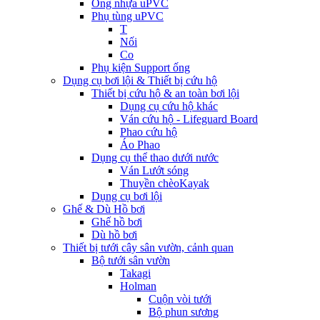
Ống nhựa uPVC
Phụ tùng uPVC
T
Nối
Co
Phụ kiện Support ống
Dụng cụ bơi lội & Thiết bị cứu hộ
Thiết bị cứu hộ & an toàn bơi lội
Dụng cụ cứu hộ khác
Ván cứu hộ - Lifeguard Board
Phao cứu hộ
Áo Phao
Dụng cụ thể thao dưới nước
Ván Lướt sóng
Thuyền chèoKayak
Dụng cụ bơi lội
Ghế & Dù Hồ bơi
Ghế hồ bơi
Dù hồ bơi
Thiết bị tưới cây sân vườn, cảnh quan
Bộ tưới sân vườn
Takagi
Holman
Cuộn vòi tưới
Bộ phun sương