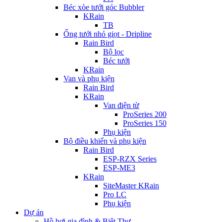
Béc xòe tưới góc Bubbler
KRain
TB
Ống tưới nhỏ giọt - Dripline
Rain Bird
Bộ lọc
Béc tưới
KRain
Van và phụ kiện
Rain Bird
KRain
Van điện từ
ProSeries 200
ProSeries 150
Phụ kiện
Bộ điều khiển và phụ kiện
Rain Bird
ESP-RZX Series
ESP-ME3
KRain
SiteMaster KRain
Pro LC
Phụ kiện
Dự án
Hồ bơi gia đình & Biệt Thự