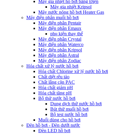
Máy gia nhiệt hồ bơi bằng Điện
Máy gia nhiệt Kripsol
Máy nước nóng hồ bơi Heater Gas
Máy điện phân muối hồ bơi
Máy điện phân Pentair
Máy điện phân Emaux
phụ kiện thay thế
Máy điện phân Crystal
Máy điện phân Waterco
Máy điện phân Kripsol
Máy điện phân Astral
Máy điện phân Zodiac
Hóa chất xử lý nước hồ bơi
Hóa chất Chlorine xử lý nước hồ bơi
Chất diệt rêu tảo
Chất lắng cặn PAC
Hóa chất giảm pH
Hóa chất tăng pH
Bộ thử nước hồ bơi
Dung dịch thử nước hồ bơi
Bút thử muối hồ bơi
Bộ test nước hồ bơi
Muối dùng cho hồ bơi
Đèn hồ bơi - Đèn dưới nước
Đèn LED hồ bơi