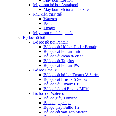
Máy bơm Epsilon
Máy bơm hồ bơi Astralpool
Máy bơm Victoria Plus Silent
Phụ kiện thay thế
Waterco
Pentair
Emaux
Máy bơm các hãng khác
Bộ lọc hồ bơi
Bộ lọc hồ bơi Pentair
Bộ lọc cát Hồ bơi Dollar Pentair
Bộ lọc cát Pentair Triton
Bộ lọc vải clean & clear
Bộ lọc cát Tagelus
Bộ lọc cát Pentair PWT
Bộ lọc Emaux
Bộ lọc cát hồ bơi Emaux V Series
Bộ lọc cát Emaux S Series
Bộ lọc vải Emaux CF
Bô lọc hồ bơi Emaux MFV
Bộ lọc cát Waterco
Bộ lọc giấy Trimline
Bộ lọc giấy Opal
Bộ lọc giấy Fulflo Tri
Bộ lọc cát van Top Micron