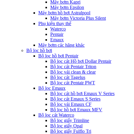
Máy bơm Kapri
Máy bơm Epsilon
Máy bơm hồ bơi Astralpool
Máy bơm Victoria Plus Silent
Phụ kiện thay thế
Waterco
Pentair
Emaux
Máy bơm các hãng khác
Bộ lọc hồ bơi
Bộ lọc hồ bơi Pentair
Bộ lọc cát Hồ bơi Dollar Pentair
Bộ lọc cát Pentair Triton
Bộ lọc vải clean & clear
Bộ lọc cát Tagelus
Bộ lọc cát Pentair PWT
Bộ lọc Emaux
Bộ lọc cát hồ bơi Emaux V Series
Bộ lọc cát Emaux S Series
Bộ lọc vải Emaux CF
Bô lọc hồ bơi Emaux MFV
Bộ lọc cát Waterco
Bộ lọc giấy Trimline
Bộ lọc giấy Opal
Bộ lọc giấy Fulflo Tri