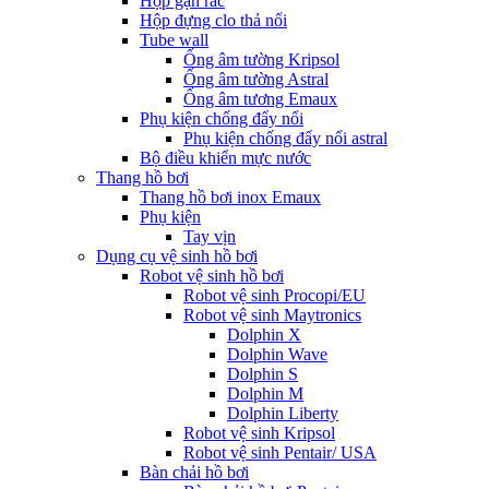
Hộp gạn rác
Hộp đựng clo thả nổi
Tube wall
Ống âm tường Kripsol
Ống âm tường Astral
Ống âm tương Emaux
Phụ kiện chống đẩy nổi
Phụ kiện chống đẩy nổi astral
Bộ điều khiển mực nước
Thang hồ bơi
Thang hồ bơi inox Emaux
Phụ kiện
Tay vịn
Dụng cụ vệ sinh hồ bơi
Robot vệ sinh hồ bơi
Robot vệ sinh Procopi/EU
Robot vệ sinh Maytronics
Dolphin X
Dolphin Wave
Dolphin S
Dolphin M
Dolphin Liberty
Robot vệ sinh Kripsol
Robot vệ sinh Pentair/ USA
Bàn chải hồ bơi