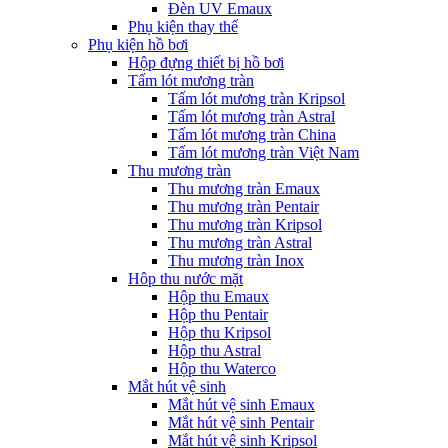
Đèn UV Emaux
Phụ kiện thay thế
Phụ kiện hồ bơi
Hộp đựng thiết bị hồ bơi
Tấm lót mương tràn
Tấm lót mương tràn Kripsol
Tấm lót mương tràn Astral
Tấm lót mương tràn China
Tấm lót mương tràn Việt Nam
Thu mương tràn
Thu mương tràn Emaux
Thu mương tràn Pentair
Thu mương tràn Kripsol
Thu mương tràn Astral
Thu mương tràn Inox
Hôp thu nước mặt
Hộp thu Emaux
Hộp thu Pentair
Hộp thu Kripsol
Hộp thu Astral
Hộp thu Waterco
Mắt hút vệ sinh
Mắt hút vệ sinh Emaux
Mắt hút vệ sinh Pentair
Mắt hút vệ sinh Kripsol