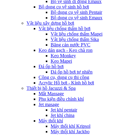
Bộ vệ sinh di động Emaux
Bộ dụng cụ vệ sinh hồ bơi
Bộ dụng cụ vệ sinh Pentair
Bộ dụng cụ vệ sinh Emaux
Vật liệu xây dựng hồ bơi
Vật liệu chống thấm hồ bơi
Vật liệu chống thấm Mapei
Vật liệu chống thấm Sika
Băng cản nước PVC
Keo dán gạch - Keo chà ron
Keo Monkey
Keo Mapei
Đá ốp hồ bơi
Đá ốp hồ bơi tự nhiên
Công cụ, dụng cụ thi công
Acrylic Hồ bơi - Kính hồ bơi
Thiết bị hồ Jacuzzi & Spa
Mắt Massage
Phụ kiện điều chỉnh khí
Jet masage
Jet khí pentair
Jet khí china
Máy thổi khí
Máy thổi khí Kripsol
Máy thổi khí Jackbo