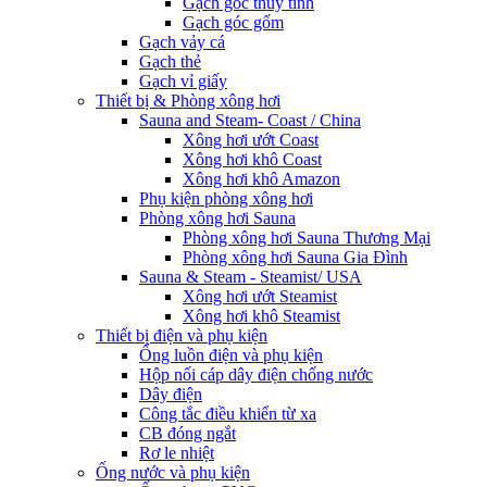
Gạch góc thủy tinh
Gạch góc gốm
Gạch vảy cá
Gạch thẻ
Gạch vỉ giấy
Thiết bị & Phòng xông hơi
Sauna and Steam- Coast / China
Xông hơi ướt Coast
Xông hơi khô Coast
Xông hơi khô Amazon
Phụ kiện phòng xông hơi
Phòng xông hơi Sauna
Phòng xông hơi Sauna Thương Mại
Phòng xông hơi Sauna Gia Đình
Sauna & Steam - Steamist/ USA
Xông hơi ướt Steamist
Xông hơi khô Steamist
Thiết bị điện và phụ kiện
Ống luồn điện và phụ kiện
Hộp nối cáp dây điện chống nước
Dây điện
Công tắc điều khiển từ xa
CB đóng ngắt
Rơ le nhiệt
Ống nước và phụ kiện