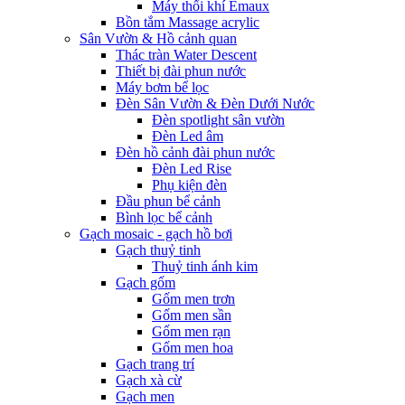
Máy thổi khí Emaux
Bồn tắm Massage acrylic
Sân Vườn & Hồ cảnh quan
Thác tràn Water Descent
Thiết bị đài phun nước
Máy bơm bể lọc
Đèn Sân Vườn & Đèn Dưới Nước
Đèn spotlight sân vườn
Đèn Led âm
Đèn hồ cảnh đài phun nước
Đèn Led Rise
Phụ kiện đèn
Đầu phun bể cảnh
Bình lọc bể cảnh
Gạch mosaic - gạch hồ bơi
Gạch thuỷ tinh
Thuỷ tinh ánh kim
Gạch gốm
Gốm men trơn
Gốm men sần
Gốm men rạn
Gốm men hoa
Gạch trang trí
Gạch xà cừ
Gạch men