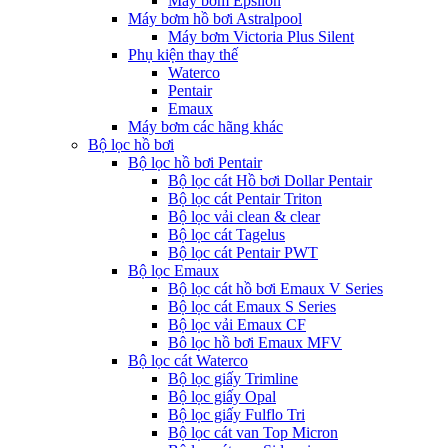
Máy bơm Epsilon
Máy bơm hồ bơi Astralpool
Máy bơm Victoria Plus Silent
Phụ kiện thay thế
Waterco
Pentair
Emaux
Máy bơm các hãng khác
Bộ lọc hồ bơi
Bộ lọc hồ bơi Pentair
Bộ lọc cát Hồ bơi Dollar Pentair
Bộ lọc cát Pentair Triton
Bộ lọc vải clean & clear
Bộ lọc cát Tagelus
Bộ lọc cát Pentair PWT
Bộ lọc Emaux
Bộ lọc cát hồ bơi Emaux V Series
Bộ lọc cát Emaux S Series
Bộ lọc vải Emaux CF
Bô lọc hồ bơi Emaux MFV
Bộ lọc cát Waterco
Bộ lọc giấy Trimline
Bộ lọc giấy Opal
Bộ lọc giấy Fulflo Tri
Bộ lọc cát van Top Micron