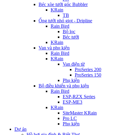
Béc xòe tưới góc Bubbler
KRain
TB
Ống tưới nhỏ giọt - Dripline
Rain Bird
Bộ lọc
Béc tưới
KRain
Van và phụ kiện
Rain Bird
KRain
Van điện từ
ProSeries 200
ProSeries 150
Phụ kiện
Bộ điều khiển và phụ kiện
Rain Bird
ESP-RZX Series
ESP-ME3
KRain
SiteMaster KRain
Pro LC
Phụ kiện
Dự án
Hồ bơi gia đình & Biệt Thự