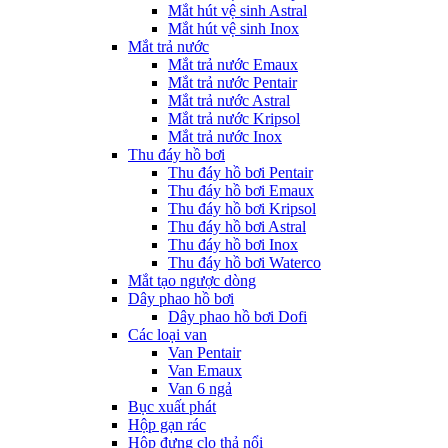
Mắt hút vệ sinh Astral
Mắt hút vệ sinh Inox
Mắt trả nước
Mắt trả nước Emaux
Mắt trả nước Pentair
Mắt trả nước Astral
Mắt trả nước Kripsol
Mắt trả nước Inox
Thu đáy hồ bơi
Thu đáy hồ bơi Pentair
Thu đáy hồ bơi Emaux
Thu đáy hồ bơi Kripsol
Thu đáy hồ bơi Astral
Thu đáy hồ bơi Inox
Thu đáy hồ bơi Waterco
Mắt tạo ngược dòng
Dây phao hồ bơi
Dây phao hồ bơi Dofi
Các loại van
Van Pentair
Van Emaux
Van 6 ngả
Bục xuất phát
Hộp gạn rác
Hộp đựng clo thả nổi