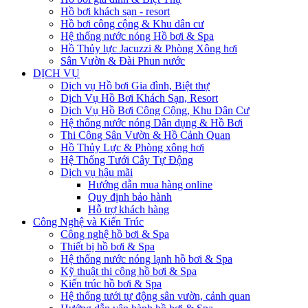
Hồ bơi khách sạn - resort
Hồ bơi công cộng & Khu dân cư
Hệ thống nước nóng Hồ bơi & Spa
Hồ Thủy lực Jacuzzi & Phòng Xông hơi
Sân Vườn & Đài Phun nước
DỊCH VỤ
Dịch vụ Hồ bơi Gia đình, Biệt thự
Dịch Vụ Hồ Bơi Khách Sạn, Resort
Dịch Vụ Hồ Bơi Công Cộng, Khu Dân Cư
Hệ thống nước nóng Dân dụng & Hồ Bơi
Thi Công Sân Vườn & Hồ Cảnh Quan
Hồ Thủy Lực & Phòng xông hơi
Hệ Thống Tưới Cây Tự Động
Dịch vụ hậu mãi
Hướng dẫn mua hàng online
Quy định bảo hành
Hỗ trợ khách hàng
Công Nghệ và Kiến Trúc
Công nghệ hồ bơi & Spa
Thiết bị hồ bơi & Spa
Hệ thống nước nóng lạnh hồ bơi & Spa
Kỹ thuật thi công hồ bơi & Spa
Kiến trúc hồ bơi & Spa
Hệ thống tưới tự động sân vườn, cảnh quan