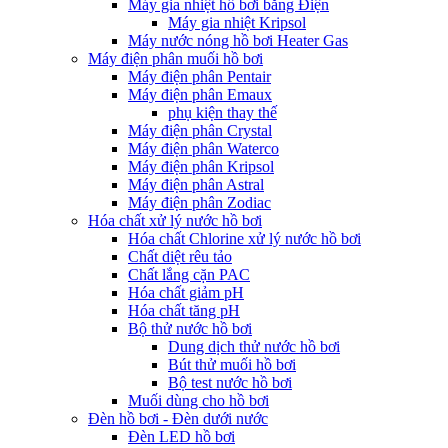
Máy gia nhiệt hồ bơi bằng Điện
Máy gia nhiệt Kripsol
Máy nước nóng hồ bơi Heater Gas
Máy điện phân muối hồ bơi
Máy điện phân Pentair
Máy điện phân Emaux
phụ kiện thay thế
Máy điện phân Crystal
Máy điện phân Waterco
Máy điện phân Kripsol
Máy điện phân Astral
Máy điện phân Zodiac
Hóa chất xử lý nước hồ bơi
Hóa chất Chlorine xử lý nước hồ bơi
Chất diệt rêu tảo
Chất lắng cặn PAC
Hóa chất giảm pH
Hóa chất tăng pH
Bộ thử nước hồ bơi
Dung dịch thử nước hồ bơi
Bút thử muối hồ bơi
Bộ test nước hồ bơi
Muối dùng cho hồ bơi
Đèn hồ bơi - Đèn dưới nước
Đèn LED hồ bơi