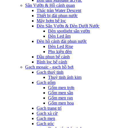
Bồn tắm Massage acrylic
Sân Vườn & Hồ cảnh quan
Thác tràn Water Descent
Thiết bị đài phun nước
Máy bơm bể lọc
Đèn Sân Vườn & Đèn Dưới Nước
Đèn spotlight sân vườn
Đèn Led âm
Đèn hồ cảnh đài phun nước
Đèn Led Rise
Phụ kiện đèn
Đầu phun bể cảnh
Bình lọc bể cảnh
Gạch mosaic - gạch hồ bơi
Gạch thuỷ tinh
Thuỷ tinh ánh kim
Gạch gốm
Gốm men trơn
Gốm men sần
Gốm men rạn
Gốm men hoa
Gạch trang trí
Gạch xà cừ
Gạch men
Gạch góc