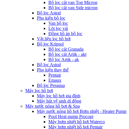
Bộ lọc cát van Top Micron
Bộ lọc cát van Side micron
Bộ lọc Astral
Phụ kiện bộ lọc
Van bộ lọc
Lõi lọc vải
Đồng hồ áp bộ lọc
Vật liệu lọc hồ bơi
Bộ lọc Kripsol
Bộ lọc cát Granada
Bộ lọc cát Artik - akt
Bộ lọc Artik - ak
Bộ lọc Astral
Phụ kiện thay thế
Pentair
Emaux
Bộ lọc Peraqua
Máy lọc hồ bơi
Máy lọc hồ bơi gia đình
Máy hút vệ sinh di động
Máy nước nóng hồ bơi & Spa
Máy nước nóng hồ bơi Bơm nhiệt - Heater Pump
Pool Heat pump Procopi
Máy bơm nhiệt hồ bơi Waterco
Máy bơm nhiệt hồ bơi Pentair