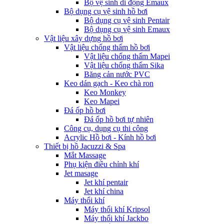
Bộ vệ sinh di động Emaux
Bộ dụng cụ vệ sinh hồ bơi
Bộ dụng cụ vệ sinh Pentair
Bộ dụng cụ vệ sinh Emaux
Vật liệu xây dựng hồ bơi
Vật liệu chống thấm hồ bơi
Vật liệu chống thấm Mapei
Vật liệu chống thấm Sika
Băng cản nước PVC
Keo dán gạch - Keo chà ron
Keo Monkey
Keo Mapei
Đá ốp hồ bơi
Đá ốp hồ bơi tự nhiên
Công cụ, dụng cụ thi công
Acrylic Hồ bơi - Kính hồ bơi
Thiết bị hồ Jacuzzi & Spa
Mắt Massage
Phụ kiện điều chỉnh khí
Jet masage
Jet khí pentair
Jet khí china
Máy thổi khí
Máy thổi khí Kripsol
Máy thổi khí Jackbo