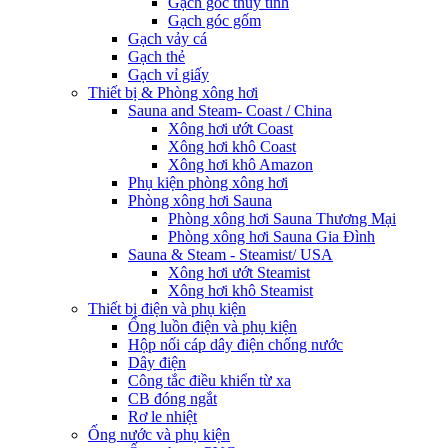
Gạch góc thủy tinh
Gạch góc gốm
Gạch vảy cá
Gạch thẻ
Gạch vỉ giấy
Thiết bị & Phòng xông hơi
Sauna and Steam- Coast / China
Xông hơi ướt Coast
Xông hơi khô Coast
Xông hơi khô Amazon
Phụ kiện phòng xông hơi
Phòng xông hơi Sauna
Phòng xông hơi Sauna Thương Mại
Phòng xông hơi Sauna Gia Đình
Sauna & Steam - Steamist/ USA
Xông hơi ướt Steamist
Xông hơi khô Steamist
Thiết bị điện và phụ kiện
Ống luồn điện và phụ kiện
Hộp nối cáp dây điện chống nước
Dây điện
Công tắc điều khiển từ xa
CB đóng ngắt
Rơ le nhiệt
Ống nước và phụ kiện