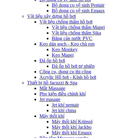
Bộ dụng cụ vệ sinh Pentair
Bộ dụng cụ vệ sinh Emaux
Vật liệu xây dựng hồ bơi
Vật liệu chống thấm hồ bơi
Vật liệu chống thấm Mapei
Vật liệu chống thấm Sika
Băng cản nước PVC
Keo dán gạch - Keo chà ron
Keo Monkey
Keo Mapei
Đá ốp hồ bơi
Đá ốp hồ bơi tự nhiên
Công cụ, dụng cụ thi công
Acrylic Hồ bơi - Kính hồ bơi
Thiết bị hồ Jacuzzi & Spa
Mắt Massage
Phụ kiện điều chỉnh khí
Jet masage
Jet khí pentair
Jet khí china
Máy thổi khí
Máy thổi khí Kripsol
Máy thổi khí Jackbo
Máy thổi khí Emaux