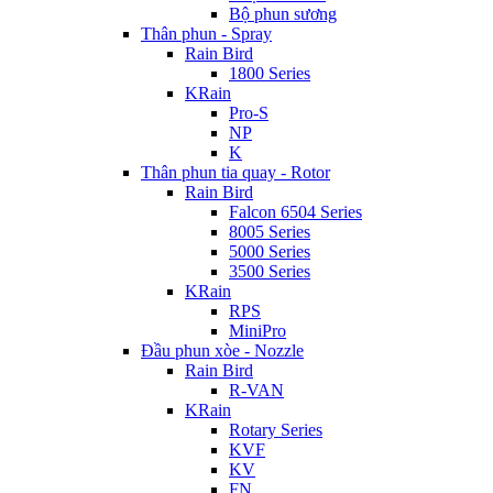
Bộ phun sương
Thân phun - Spray
Rain Bird
1800 Series
KRain
Pro-S
NP
K
Thân phun tia quay - Rotor
Rain Bird
Falcon 6504 Series
8005 Series
5000 Series
3500 Series
KRain
RPS
MiniPro
Đầu phun xòe - Nozzle
Rain Bird
R-VAN
KRain
Rotary Series
KVF
KV
FN