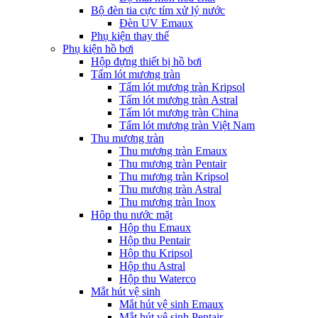
Bộ đèn tia cực tím xử lý nước
Đèn UV Emaux
Phụ kiện thay thế
Phụ kiện hồ bơi
Hộp đựng thiết bị hồ bơi
Tấm lót mương tràn
Tấm lót mương tràn Kripsol
Tấm lót mương tràn Astral
Tấm lót mương tràn China
Tấm lót mương tràn Việt Nam
Thu mương tràn
Thu mương tràn Emaux
Thu mương tràn Pentair
Thu mương tràn Kripsol
Thu mương tràn Astral
Thu mương tràn Inox
Hôp thu nước mặt
Hộp thu Emaux
Hộp thu Pentair
Hộp thu Kripsol
Hộp thu Astral
Hộp thu Waterco
Mắt hút vệ sinh
Mắt hút vệ sinh Emaux
Mắt hút vệ sinh Pentair