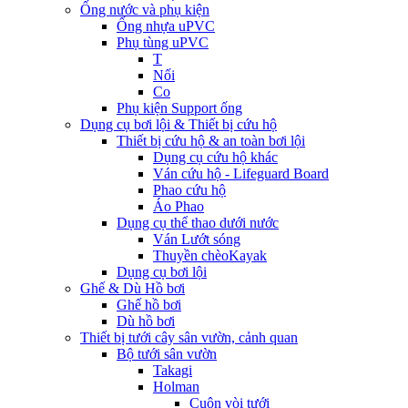
Ống nước và phụ kiện
Ống nhựa uPVC
Phụ tùng uPVC
T
Nối
Co
Phụ kiện Support ống
Dụng cụ bơi lội & Thiết bị cứu hộ
Thiết bị cứu hộ & an toàn bơi lội
Dụng cụ cứu hộ khác
Ván cứu hộ - Lifeguard Board
Phao cứu hộ
Áo Phao
Dụng cụ thể thao dưới nước
Ván Lướt sóng
Thuyền chèoKayak
Dụng cụ bơi lội
Ghế & Dù Hồ bơi
Ghế hồ bơi
Dù hồ bơi
Thiết bị tưới cây sân vườn, cảnh quan
Bộ tưới sân vườn
Takagi
Holman
Cuộn vòi tưới