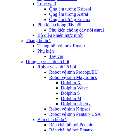
Tube wall
Ống âm tường Kripsol
Ống âm tường Astral
Ống âm tương Emaux
Phụ kiện chống đẩy nổi
Phụ kiện chống đẩy nổi astral
Bộ điều khiển mực nước
Thang hồ bơi
Thang hồ bơi inox Emaux
Phụ kiện
Tay vịn
Dụng cụ vệ sinh hồ bơi
Robot vệ sinh hồ bơi
Robot vệ sinh Procopi/EU
Robot vệ sinh Maytronics
Dolphin X
Dolphin Wave
Dolphin S
Dolphin M
Dolphin Liberty
Robot vệ sinh Kripsol
Robot vệ sinh Pentair/ USA
Bàn chải hồ bơi
Bàn chải hồ bơi Pentair
Bàn chải hồ bơi Emaux