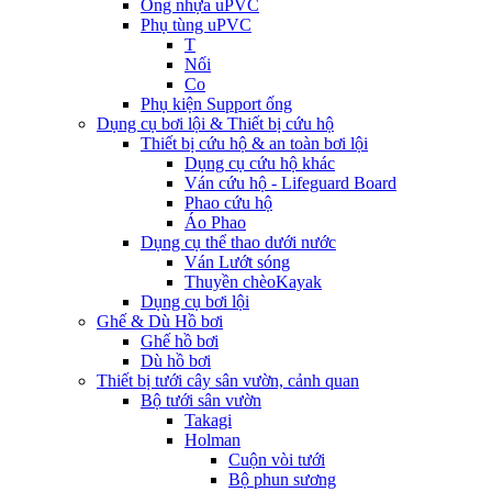
Ống nhựa uPVC
Phụ tùng uPVC
T
Nối
Co
Phụ kiện Support ống
Dụng cụ bơi lội & Thiết bị cứu hộ
Thiết bị cứu hộ & an toàn bơi lội
Dụng cụ cứu hộ khác
Ván cứu hộ - Lifeguard Board
Phao cứu hộ
Áo Phao
Dụng cụ thể thao dưới nước
Ván Lướt sóng
Thuyền chèoKayak
Dụng cụ bơi lội
Ghế & Dù Hồ bơi
Ghế hồ bơi
Dù hồ bơi
Thiết bị tưới cây sân vườn, cảnh quan
Bộ tưới sân vườn
Takagi
Holman
Cuộn vòi tưới
Bộ phun sương