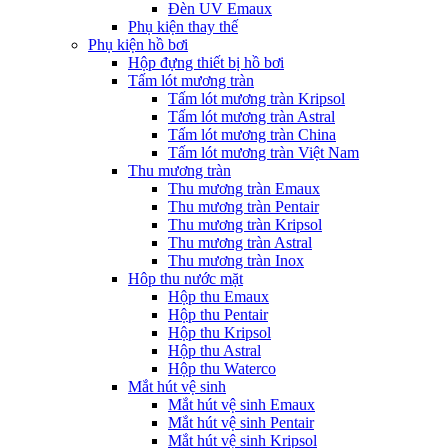
Đèn UV Emaux
Phụ kiện thay thế
Phụ kiện hồ bơi
Hộp đựng thiết bị hồ bơi
Tấm lót mương tràn
Tấm lót mương tràn Kripsol
Tấm lót mương tràn Astral
Tấm lót mương tràn China
Tấm lót mương tràn Việt Nam
Thu mương tràn
Thu mương tràn Emaux
Thu mương tràn Pentair
Thu mương tràn Kripsol
Thu mương tràn Astral
Thu mương tràn Inox
Hôp thu nước mặt
Hộp thu Emaux
Hộp thu Pentair
Hộp thu Kripsol
Hộp thu Astral
Hộp thu Waterco
Mắt hút vệ sinh
Mắt hút vệ sinh Emaux
Mắt hút vệ sinh Pentair
Mắt hút vệ sinh Kripsol