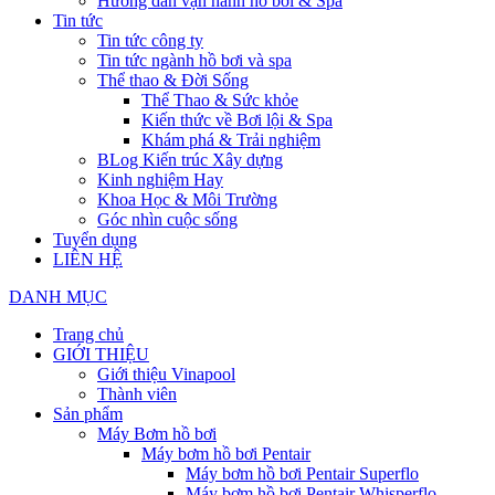
Hướng dẫn vận hành hồ bơi & Spa
Tin tức
Tin tức công ty
Tin tức ngành hồ bơi và spa
Thể thao & Đời Sống
Thể Thao & Sức khỏe
Kiến thức về Bơi lội & Spa
Khám phá & Trải nghiệm
BLog Kiến trúc Xây dựng
Kinh nghiệm Hay
Khoa Học & Môi Trường
Góc nhìn cuộc sống
Tuyển dụng
LIÊN HỆ
DANH MỤC
Trang chủ
GIỚI THIỆU
Giới thiệu Vinapool
Thành viên
Sản phẩm
Máy Bơm hồ bơi
Máy bơm hồ bơi Pentair
Máy bơm hồ bơi Pentair Superflo
Máy bơm hồ bơi Pentair Whisperflo