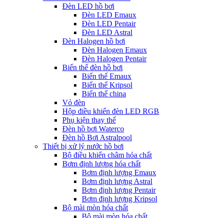
Đèn LED hồ bơi
Đèn LED Emaux
Đèn LED Pentair
Đèn LED Astral
Đèn Halogen hồ bơi
Đèn Halogen Emaux
Đèn Halogen Pentair
Biến thế đèn hồ bơi
Biến thế Emaux
Biến thế Kripsol
Biến thế china
Vỏ đèn
Hộp điều khiển đèn LED RGB
Phụ kiện thay thế
Đèn hồ bơi Waterco
Đèn hồ Bơi Astralpool
Thiết bị xử lý nước hồ bơi
Bộ điều khiển châm hóa chất
Bơm định lượng hóa chất
Bơm định lượng Emaux
Bơm định lượng Astral
Bơm định lượng Pentair
Bơm định lượng Kripsol
Bộ mài mòn hóa chất
Bộ mài mòn hóa chất