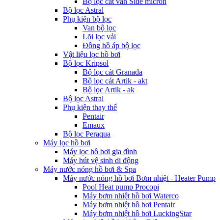
Bộ lọc cát van Side micron
Bộ lọc Astral
Phụ kiện bộ lọc
Van bộ lọc
Lõi lọc vải
Đồng hồ áp bộ lọc
Vật liệu lọc hồ bơi
Bộ lọc Kripsol
Bộ lọc cát Granada
Bộ lọc cát Artik - akt
Bộ lọc Artik - ak
Bộ lọc Astral
Phụ kiện thay thế
Pentair
Emaux
Bộ lọc Peraqua
Máy lọc hồ bơi
Máy lọc hồ bơi gia đình
Máy hút vệ sinh di động
Máy nước nóng hồ bơi & Spa
Máy nước nóng hồ bơi Bơm nhiệt - Heater Pump
Pool Heat pump Procopi
Máy bơm nhiệt hồ bơi Waterco
Máy bơm nhiệt hồ bơi Pentair
Máy bơm nhiệt hồ bơi LuckingStar