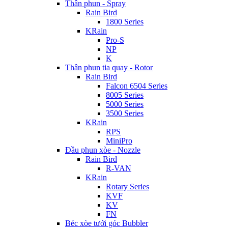
Thân phun - Spray
Rain Bird
1800 Series
KRain
Pro-S
NP
K
Thân phun tia quay - Rotor
Rain Bird
Falcon 6504 Series
8005 Series
5000 Series
3500 Series
KRain
RPS
MiniPro
Đầu phun xòe - Nozzle
Rain Bird
R-VAN
KRain
Rotary Series
KVF
KV
FN
Béc xòe tưới góc Bubbler