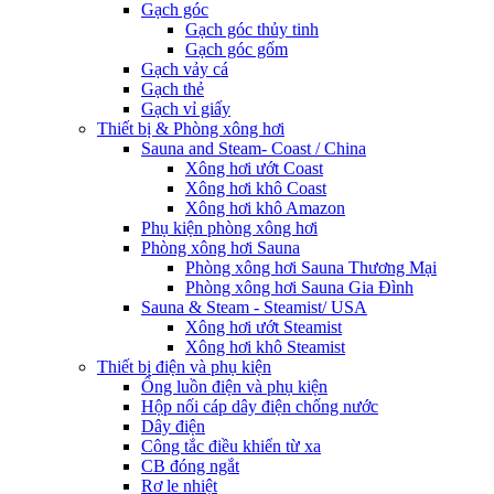
Gạch góc
Gạch góc thủy tinh
Gạch góc gốm
Gạch vảy cá
Gạch thẻ
Gạch vỉ giấy
Thiết bị & Phòng xông hơi
Sauna and Steam- Coast / China
Xông hơi ướt Coast
Xông hơi khô Coast
Xông hơi khô Amazon
Phụ kiện phòng xông hơi
Phòng xông hơi Sauna
Phòng xông hơi Sauna Thương Mại
Phòng xông hơi Sauna Gia Đình
Sauna & Steam - Steamist/ USA
Xông hơi ướt Steamist
Xông hơi khô Steamist
Thiết bị điện và phụ kiện
Ống luồn điện và phụ kiện
Hộp nối cáp dây điện chống nước
Dây điện
Công tắc điều khiển từ xa
CB đóng ngắt
Rơ le nhiệt