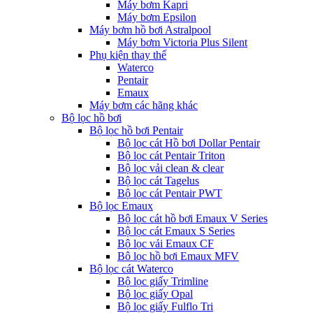
Máy bơm Kapri
Máy bơm Epsilon
Máy bơm hồ bơi Astralpool
Máy bơm Victoria Plus Silent
Phụ kiện thay thế
Waterco
Pentair
Emaux
Máy bơm các hãng khác
Bộ lọc hồ bơi
Bộ lọc hồ bơi Pentair
Bộ lọc cát Hồ bơi Dollar Pentair
Bộ lọc cát Pentair Triton
Bộ lọc vải clean & clear
Bộ lọc cát Tagelus
Bộ lọc cát Pentair PWT
Bộ lọc Emaux
Bộ lọc cát hồ bơi Emaux V Series
Bộ lọc cát Emaux S Series
Bộ lọc vải Emaux CF
Bô lọc hồ bơi Emaux MFV
Bộ lọc cát Waterco
Bộ lọc giấy Trimline
Bộ lọc giấy Opal
Bộ lọc giấy Fulflo Tri