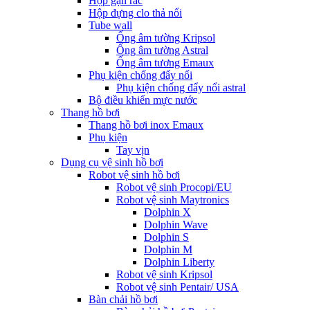
Hộp gạn rác
Hộp đựng clo thả nổi
Tube wall
Ống âm tường Kripsol
Ống âm tường Astral
Ống âm tương Emaux
Phụ kiện chống đẩy nổi
Phụ kiện chống đẩy nổi astral
Bộ điều khiển mực nước
Thang hồ bơi
Thang hồ bơi inox Emaux
Phụ kiện
Tay vịn
Dụng cụ vệ sinh hồ bơi
Robot vệ sinh hồ bơi
Robot vệ sinh Procopi/EU
Robot vệ sinh Maytronics
Dolphin X
Dolphin Wave
Dolphin S
Dolphin M
Dolphin Liberty
Robot vệ sinh Kripsol
Robot vệ sinh Pentair/ USA
Bàn chải hồ bơi