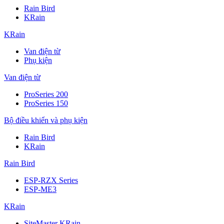
Rain Bird
KRain
KRain
Van điện từ
Phụ kiện
Van điện từ
ProSeries 200
ProSeries 150
Bộ điều khiển và phụ kiện
Rain Bird
KRain
Rain Bird
ESP-RZX Series
ESP-ME3
KRain
SiteMaster KRain