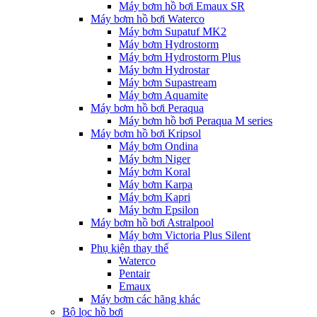
Máy bơm hồ bơi Emaux SR
Máy bơm hồ bơi Waterco
Máy bơm Supatuf MK2
Máy bơm Hydrostorm
Máy bơm Hydrostorm Plus
Máy bơm Hydrostar
Máy bơm Supastream
Máy bơm Aquamite
Máy bơm hồ bơi Peraqua
Máy bơm hồ bơi Peraqua M series
Máy bơm hồ bơi Kripsol
Máy bơm Ondina
Máy bơm Niger
Máy bơm Koral
Máy bơm Karpa
Máy bơm Kapri
Máy bơm Epsilon
Máy bơm hồ bơi Astralpool
Máy bơm Victoria Plus Silent
Phụ kiện thay thế
Waterco
Pentair
Emaux
Máy bơm các hãng khác
Bộ lọc hồ bơi