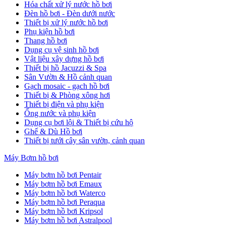
Hóa chất xử lý nước hồ bơi
Đèn hồ bơi - Đèn dưới nước
Thiết bị xử lý nước hồ bơi
Phụ kiện hồ bơi
Thang hồ bơi
Dụng cụ vệ sinh hồ bơi
Vật liệu xây dựng hồ bơi
Thiết bị hồ Jacuzzi & Spa
Sân Vườn & Hồ cảnh quan
Gạch mosaic - gạch hồ bơi
Thiết bị & Phòng xông hơi
Thiết bị điện và phụ kiện
Ống nước và phụ kiện
Dụng cụ bơi lội & Thiết bị cứu hộ
Ghế & Dù Hồ bơi
Thiết bị tưới cây sân vườn, cảnh quan
Máy Bơm hồ bơi
Máy bơm hồ bơi Pentair
Máy bơm hồ bơi Emaux
Máy bơm hồ bơi Waterco
Máy bơm hồ bơi Peraqua
Máy bơm hồ bơi Kripsol
Máy bơm hồ bơi Astralpool