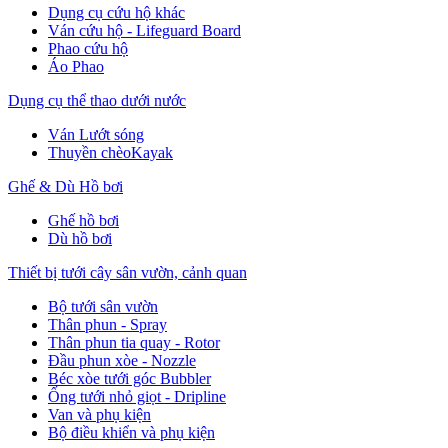
Dụng cụ cứu hộ khác
Ván cứu hộ - Lifeguard Board
Phao cứu hộ
Áo Phao
Dụng cụ thể thao dưới nước
Ván Lướt sóng
Thuyền chèoKayak
Ghế & Dù Hồ bơi
Ghế hồ bơi
Dù hồ bơi
Thiết bị tưới cây sân vườn, cảnh quan
Bộ tưới sân vườn
Thân phun - Spray
Thân phun tia quay - Rotor
Đầu phun xòe - Nozzle
Béc xòe tưới góc Bubbler
Ống tưới nhỏ giọt - Dripline
Van và phụ kiện
Bộ điều khiển và phụ kiện