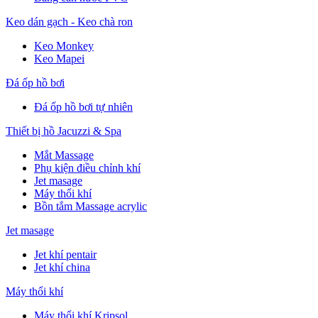
Keo dán gạch - Keo chà ron
Keo Monkey
Keo Mapei
Đá ốp hồ bơi
Đá ốp hồ bơi tự nhiên
Thiết bị hồ Jacuzzi & Spa
Mắt Massage
Phụ kiện điều chỉnh khí
Jet masage
Máy thổi khí
Bồn tắm Massage acrylic
Jet masage
Jet khí pentair
Jet khí china
Máy thổi khí
Máy thổi khí Kripsol