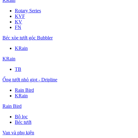
KRain
Rotary Series
KVF
KV
FN
Béc xòe tưới góc Bubbler
KRain
KRain
TB
Ống tưới nhỏ giọt - Dripline
Rain Bird
KRain
Rain Bird
Bộ lọc
Béc tưới
Van và phụ kiện