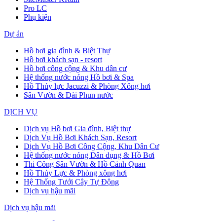
Pro LC
Phụ kiện
Dự án
Hồ bơi gia đình & Biệt Thự
Hồ bơi khách sạn - resort
Hồ bơi công cộng & Khu dân cư
Hệ thống nước nóng Hồ bơi & Spa
Hồ Thủy lực Jacuzzi & Phòng Xông hơi
Sân Vườn & Đài Phun nước
DỊCH VỤ
Dịch vụ Hồ bơi Gia đình, Biệt thự
Dịch Vụ Hồ Bơi Khách Sạn, Resort
Dịch Vụ Hồ Bơi Công Cộng, Khu Dân Cư
Hệ thống nước nóng Dân dụng & Hồ Bơi
Thi Công Sân Vườn & Hồ Cảnh Quan
Hồ Thủy Lực & Phòng xông hơi
Hệ Thống Tưới Cây Tự Động
Dịch vụ hậu mãi
Dịch vụ hậu mãi