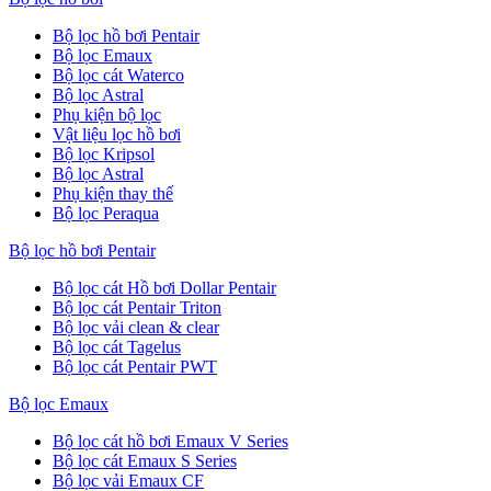
Bộ lọc hồ bơi Pentair
Bộ lọc Emaux
Bộ lọc cát Waterco
Bộ lọc Astral
Phụ kiện bộ lọc
Vật liệu lọc hồ bơi
Bộ lọc Kripsol
Bộ lọc Astral
Phụ kiện thay thế
Bộ lọc Peraqua
Bộ lọc hồ bơi Pentair
Bộ lọc cát Hồ bơi Dollar Pentair
Bộ lọc cát Pentair Triton
Bộ lọc vải clean & clear
Bộ lọc cát Tagelus
Bộ lọc cát Pentair PWT
Bộ lọc Emaux
Bộ lọc cát hồ bơi Emaux V Series
Bộ lọc cát Emaux S Series
Bộ lọc vải Emaux CF