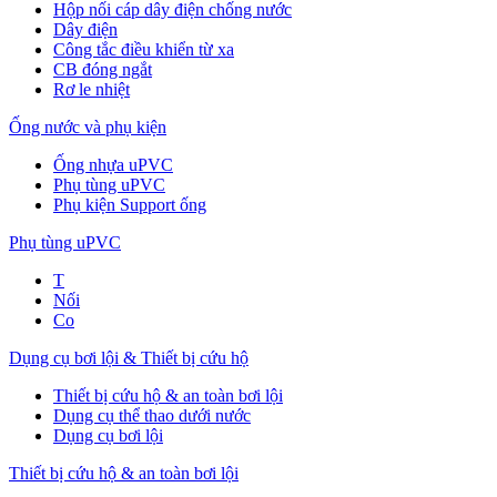
Hộp nối cáp dây điện chống nước
Dây điện
Công tắc điều khiển từ xa
CB đóng ngắt
Rơ le nhiệt
Ống nước và phụ kiện
Ống nhựa uPVC
Phụ tùng uPVC
Phụ kiện Support ống
Phụ tùng uPVC
T
Nối
Co
Dụng cụ bơi lội & Thiết bị cứu hộ
Thiết bị cứu hộ & an toàn bơi lội
Dụng cụ thể thao dưới nước
Dụng cụ bơi lội
Thiết bị cứu hộ & an toàn bơi lội