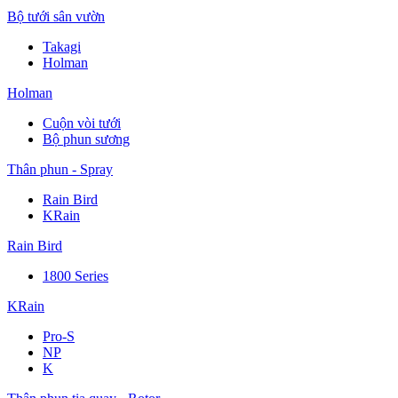
Bộ tưới sân vườn
Takagi
Holman
Holman
Cuộn vòi tưới
Bộ phun sương
Thân phun - Spray
Rain Bird
KRain
Rain Bird
1800 Series
KRain
Pro-S
NP
K