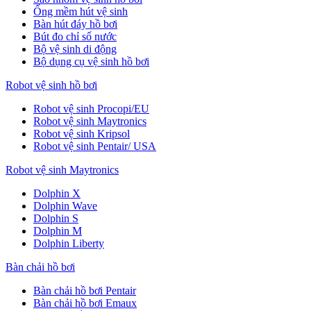
Ống mềm hút vệ sinh
Bàn hút đáy hồ bơi
Bút đo chỉ số nước
Bộ vệ sinh di động
Bộ dụng cụ vệ sinh hồ bơi
Robot vệ sinh hồ bơi
Robot vệ sinh Procopi/EU
Robot vệ sinh Maytronics
Robot vệ sinh Kripsol
Robot vệ sinh Pentair/ USA
Robot vệ sinh Maytronics
Dolphin X
Dolphin Wave
Dolphin S
Dolphin M
Dolphin Liberty
Bàn chải hồ bơi
Bàn chải hồ bơi Pentair
Bàn chải hồ bơi Emaux