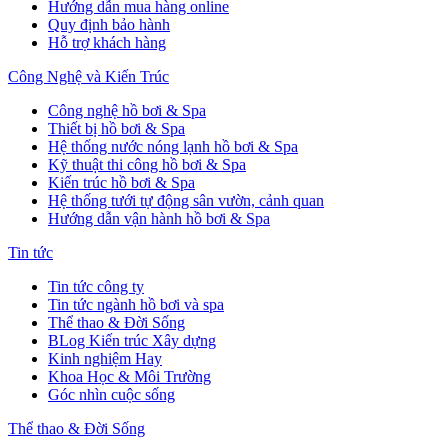
Hướng dẫn mua hàng online
Quy định bảo hành
Hỗ trợ khách hàng
Công Nghệ và Kiến Trúc
Công nghệ hồ bơi & Spa
Thiết bị hồ bơi & Spa
Hệ thống nước nóng lạnh hồ bơi & Spa
Kỹ thuật thi công hồ bơi & Spa
Kiến trúc hồ bơi & Spa
Hệ thống tưới tự động sân vườn, cảnh quan
Hướng dẫn vận hành hồ bơi & Spa
Tin tức
Tin tức công ty
Tin tức ngành hồ bơi và spa
Thể thao & Đời Sống
BLog Kiến trúc Xây dựng
Kinh nghiệm Hay
Khoa Học & Môi Trường
Góc nhìn cuộc sống
Thể thao & Đời Sống