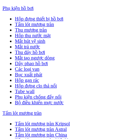
Phụ kiện hồ bơi
Hộp đựng thiết bị hồ bơi
Tấm lót mương tràn
Thu mương tràn
Hôp thu nước mặt
Mắt hút vệ sinh
Mắt trả nước
Thu đáy hồ bơi
Mắt tạo ngược dòng
Dây phao hồ bơi
Các loại van
Bục xuất phát
Hộp gạn rác
Hộp đựng clo thả nổi
Tube wall
Phụ kiện chống đẩy nổi
Bộ điều khiển mực nước
Tấm lót mương tràn
Tấm lót mương tràn Kripsol
Tấm lót mương tràn Astral
Tấm lót mương tràn China