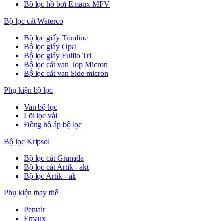
Bô lọc hồ bơi Emaux MFV
Bộ lọc cát Waterco
Bộ lọc giấy Trimline
Bộ lọc giấy Opal
Bộ lọc giấy Fulflo Tri
Bộ lọc cát van Top Micron
Bộ lọc cát van Side micron
Phụ kiện bộ lọc
Van bộ lọc
Lõi lọc vải
Đồng hồ áp bộ lọc
Bộ lọc Kripsol
Bộ lọc cát Granada
Bộ lọc cát Artik - akt
Bộ lọc Artik - ak
Phụ kiện thay thế
Pentair
Emaux