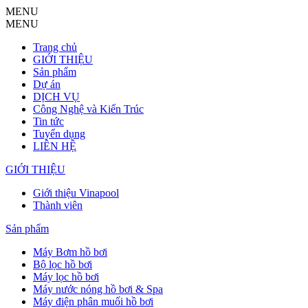
MENU
MENU
Trang chủ
GIỚI THIỆU
Sản phẩm
Dự án
DỊCH VỤ
Công Nghệ và Kiến Trúc
Tin tức
Tuyển dụng
LIÊN HỆ
GIỚI THIỆU
Giới thiệu Vinapool
Thành viên
Sản phẩm
Máy Bơm hồ bơi
Bộ lọc hồ bơi
Máy lọc hồ bơi
Máy nước nóng hồ bơi & Spa
Máy điện phân muối hồ bơi