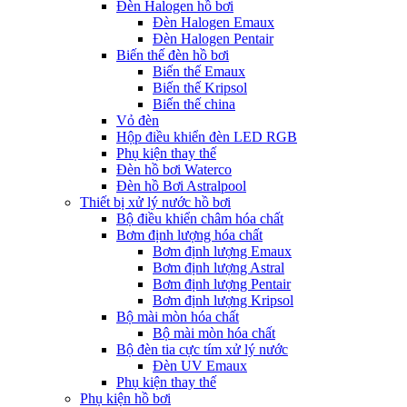
Đèn Halogen hồ bơi
Đèn Halogen Emaux
Đèn Halogen Pentair
Biến thế đèn hồ bơi
Biến thế Emaux
Biến thế Kripsol
Biến thế china
Vỏ đèn
Hộp điều khiển đèn LED RGB
Phụ kiện thay thế
Đèn hồ bơi Waterco
Đèn hồ Bơi Astralpool
Thiết bị xử lý nước hồ bơi
Bộ điều khiển châm hóa chất
Bơm định lượng hóa chất
Bơm định lượng Emaux
Bơm định lượng Astral
Bơm định lượng Pentair
Bơm định lượng Kripsol
Bộ mài mòn hóa chất
Bộ mài mòn hóa chất
Bộ đèn tia cực tím xử lý nước
Đèn UV Emaux
Phụ kiện thay thế
Phụ kiện hồ bơi