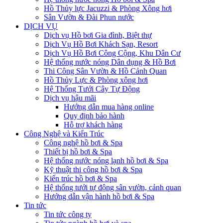
Hồ Thủy lực Jacuzzi & Phòng Xông hơi
Sân Vườn & Đài Phun nước
DỊCH VỤ
Dịch vụ Hồ bơi Gia đình, Biệt thự
Dịch Vụ Hồ Bơi Khách Sạn, Resort
Dịch Vụ Hồ Bơi Công Cộng, Khu Dân Cư
Hệ thống nước nóng Dân dụng & Hồ Bơi
Thi Công Sân Vườn & Hồ Cảnh Quan
Hồ Thủy Lực & Phòng xông hơi
Hệ Thống Tưới Cây Tự Động
Dịch vụ hậu mãi
Hướng dẫn mua hàng online
Quy định bảo hành
Hỗ trợ khách hàng
Công Nghệ và Kiến Trúc
Công nghệ hồ bơi & Spa
Thiết bị hồ bơi & Spa
Hệ thống nước nóng lạnh hồ bơi & Spa
Kỹ thuật thi công hồ bơi & Spa
Kiến trúc hồ bơi & Spa
Hệ thống tưới tự động sân vườn, cảnh quan
Hướng dẫn vận hành hồ bơi & Spa
Tin tức
Tin tức công ty