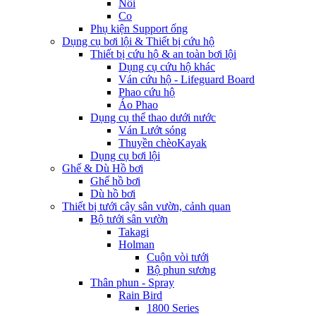
Nối
Co
Phụ kiện Support ống
Dụng cụ bơi lội & Thiết bị cứu hộ
Thiết bị cứu hộ & an toàn bơi lội
Dụng cụ cứu hộ khác
Ván cứu hộ - Lifeguard Board
Phao cứu hộ
Áo Phao
Dụng cụ thể thao dưới nước
Ván Lướt sóng
Thuyền chèoKayak
Dụng cụ bơi lội
Ghế & Dù Hồ bơi
Ghế hồ bơi
Dù hồ bơi
Thiết bị tưới cây sân vườn, cảnh quan
Bộ tưới sân vườn
Takagi
Holman
Cuộn vòi tưới
Bộ phun sương
Thân phun - Spray
Rain Bird
1800 Series