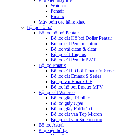
Phụ kiện thay thế
Waterco
Pentair
Emaux
Máy bơm các hãng khác
Bộ lọc hồ bơi
Bộ lọc hồ bơi Pentair
Bộ lọc cát Hồ bơi Dollar Pentair
Bộ lọc cát Pentair Triton
Bộ lọc vải clean & clear
Bộ lọc cát Tagelus
Bộ lọc cát Pentair PWT
Bộ lọc Emaux
Bộ lọc cát hồ bơi Emaux V Series
Bộ lọc cát Emaux S Series
Bộ lọc vải Emaux CF
Bô lọc hồ bơi Emaux MFV
Bộ lọc cát Waterco
Bộ lọc giấy Trimline
Bộ lọc giấy Opal
Bộ lọc giấy Fulflo Tri
Bộ lọc cát van Top Micron
Bộ lọc cát van Side micron
Bộ lọc Astral
Phụ kiện bộ lọc