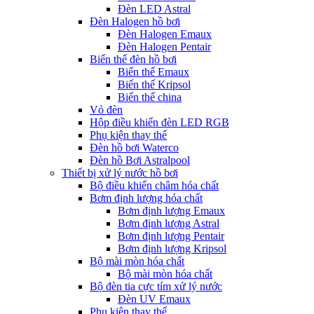
Đèn LED Astral
Đèn Halogen hồ bơi
Đèn Halogen Emaux
Đèn Halogen Pentair
Biến thế đèn hồ bơi
Biến thế Emaux
Biến thế Kripsol
Biến thế china
Vỏ đèn
Hộp điều khiển đèn LED RGB
Phụ kiện thay thế
Đèn hồ bơi Waterco
Đèn hồ Bơi Astralpool
Thiết bị xử lý nước hồ bơi
Bộ điều khiển châm hóa chất
Bơm định lượng hóa chất
Bơm định lượng Emaux
Bơm định lượng Astral
Bơm định lượng Pentair
Bơm định lượng Kripsol
Bộ mài mòn hóa chất
Bộ mài mòn hóa chất
Bộ đèn tia cực tím xử lý nước
Đèn UV Emaux
Phụ kiện thay thế