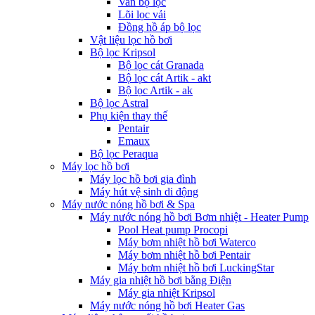
Van bộ lọc
Lõi lọc vải
Đồng hồ áp bộ lọc
Vật liệu lọc hồ bơi
Bộ lọc Kripsol
Bộ lọc cát Granada
Bộ lọc cát Artik - akt
Bộ lọc Artik - ak
Bộ lọc Astral
Phụ kiện thay thế
Pentair
Emaux
Bộ lọc Peraqua
Máy lọc hồ bơi
Máy lọc hồ bơi gia đình
Máy hút vệ sinh di động
Máy nước nóng hồ bơi & Spa
Máy nước nóng hồ bơi Bơm nhiệt - Heater Pump
Pool Heat pump Procopi
Máy bơm nhiệt hồ bơi Waterco
Máy bơm nhiệt hồ bơi Pentair
Máy bơm nhiệt hồ bơi LuckingStar
Máy gia nhiệt hồ bơi bằng Điện
Máy gia nhiệt Kripsol
Máy nước nóng hồ bơi Heater Gas