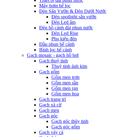
Thiết bị đài phun nước
Máy bơm bể lọc
Đèn Sân Vườn & Đèn Dưới Nước
Đèn spotlight sân vườn
Đèn Led âm
Đèn hồ cảnh đài phun nước
Đèn Led Rise
Phụ kiện đèn
Đầu phun bể cảnh
Bình lọc bể cảnh
Gạch mosaic - gạch hồ bơi
Gạch thuỷ tinh
Thuỷ tinh ánh kim
Gạch gốm
Gốm men trơn
Gốm men sần
Gốm men rạn
Gốm men hoa
Gạch trang trí
Gạch xà cừ
Gạch men
Gạch góc
Gạch góc thủy tinh
Gạch góc gốm
Gạch vảy cá