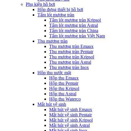
Phụ kiện hồ bơi
Hộp đựng thiết bị hồ bơi
Tấm lót mương tràn
Tấm lót mương tràn Kripsol
Tấm lót mương tràn Astral
Tấm lót mương tràn China
Tấm lót mương tràn Việt Nam
Thu mương tràn
Thu mương tràn Emaux
Thu mương tràn Pentair
Thu mương tràn Kripsol
Thu mương tràn Astral
Thu mương tràn Inox
Hôp thu nước mặt
Hộp thu Emaux
Hộp thu Pentair
Hộp thu Kripsol
Hộp thu Astral
Hộp thu Waterco
Mắt hút vệ sinh
Mắt hút vệ sinh Emaux
Mắt hút vệ sinh Pentair
Mắt hút vệ sinh Kripsol
Mắt hút vệ sinh Astral
Mắt hút vệ sinh Inox