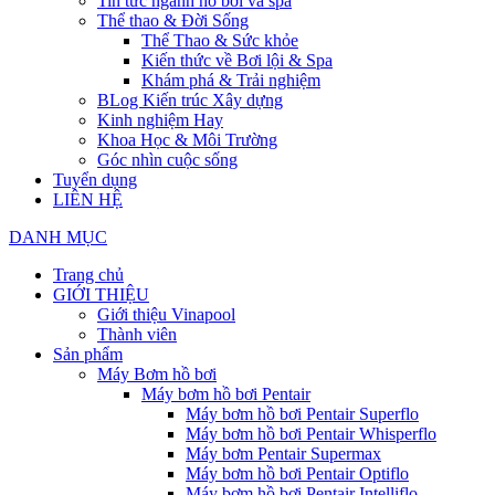
Tin tức ngành hồ bơi và spa
Thể thao & Đời Sống
Thể Thao & Sức khỏe
Kiến thức về Bơi lội & Spa
Khám phá & Trải nghiệm
BLog Kiến trúc Xây dựng
Kinh nghiệm Hay
Khoa Học & Môi Trường
Góc nhìn cuộc sống
Tuyển dụng
LIÊN HỆ
DANH MỤC
Trang chủ
GIỚI THIỆU
Giới thiệu Vinapool
Thành viên
Sản phẩm
Máy Bơm hồ bơi
Máy bơm hồ bơi Pentair
Máy bơm hồ bơi Pentair Superflo
Máy bơm hồ bơi Pentair Whisperflo
Máy bơm Pentair Supermax
Máy bơm hồ bơi Pentair Optiflo
Máy bơm hồ bơi Pentair Intelliflo