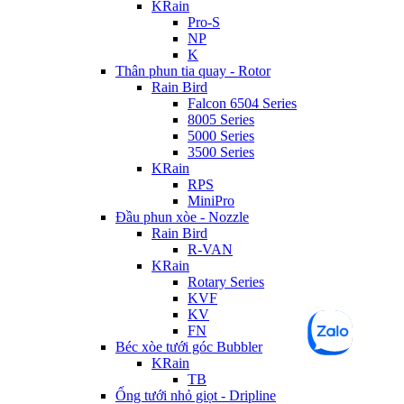
KRain
Pro-S
NP
K
Thân phun tia quay - Rotor
Rain Bird
Falcon 6504 Series
8005 Series
5000 Series
3500 Series
KRain
RPS
MiniPro
Đầu phun xòe - Nozzle
Rain Bird
R-VAN
KRain
Rotary Series
KVF
KV
FN
Béc xòe tưới góc Bubbler
KRain
TB
Ống tưới nhỏ giọt - Dripline