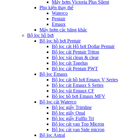
Máy bơm Victoria Plus Silent
Phụ kiện thay thế
Waterco
Pentair
Emaux
Máy bơm các hãng khác
Bộ lọc hồ bơi
Bộ lọc hồ bơi Pentair
Bộ lọc cát Hồ bơi Dollar Pentair
Bộ lọc cát Pentair Triton
Bộ lọc vải clean & clear
Bộ lọc cát Tagelus
Bộ lọc cát Pentair PWT
Bộ lọc Emaux
Bộ lọc cát hồ bơi Emaux V Series
Bộ lọc cát Emaux S Series
Bộ lọc vải Emaux CF
Bô lọc hồ bơi Emaux MFV
Bộ lọc cát Waterco
Bộ lọc giấy Trimline
Bộ lọc giấy Opal
Bộ lọc giấy Fulflo Tri
Bộ lọc cát van Top Micron
Bộ lọc cát van Side micron
Bộ lọc Astral