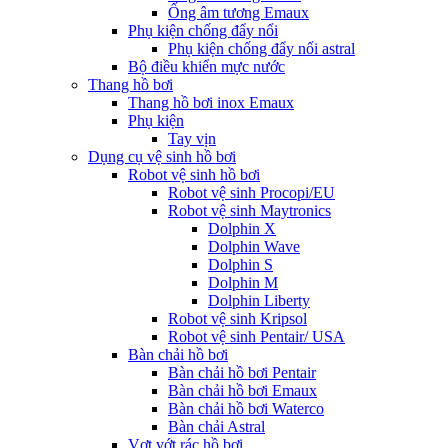
Ống âm tương Emaux
Phụ kiện chống đẩy nổi
Phụ kiện chống đẩy nổi astral
Bộ điều khiển mực nước
Thang hồ bơi
Thang hồ bơi inox Emaux
Phụ kiện
Tay vịn
Dụng cụ vệ sinh hồ bơi
Robot vệ sinh hồ bơi
Robot vệ sinh Procopi/EU
Robot vệ sinh Maytronics
Dolphin X
Dolphin Wave
Dolphin S
Dolphin M
Dolphin Liberty
Robot vệ sinh Kripsol
Robot vệ sinh Pentair/ USA
Bàn chải hồ bơi
Bàn chải hồ bơi Pentair
Bàn chải hồ bơi Emaux
Bàn chải hồ bơi Waterco
Bàn chải Astral
Vợt vớt rác hồ bơi