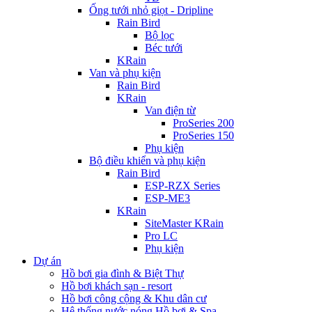
Ống tưới nhỏ giọt - Dripline
Rain Bird
Bộ lọc
Béc tưới
KRain
Van và phụ kiện
Rain Bird
KRain
Van điện từ
ProSeries 200
ProSeries 150
Phụ kiện
Bộ điều khiển và phụ kiện
Rain Bird
ESP-RZX Series
ESP-ME3
KRain
SiteMaster KRain
Pro LC
Phụ kiện
Dự án
Hồ bơi gia đình & Biệt Thự
Hồ bơi khách sạn - resort
Hồ bơi công cộng & Khu dân cư
Hệ thống nước nóng Hồ bơi & Spa