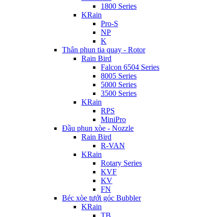
1800 Series
KRain
Pro-S
NP
K
Thân phun tia quay - Rotor
Rain Bird
Falcon 6504 Series
8005 Series
5000 Series
3500 Series
KRain
RPS
MiniPro
Đầu phun xòe - Nozzle
Rain Bird
R-VAN
KRain
Rotary Series
KVF
KV
FN
Béc xòe tưới góc Bubbler
KRain
TB