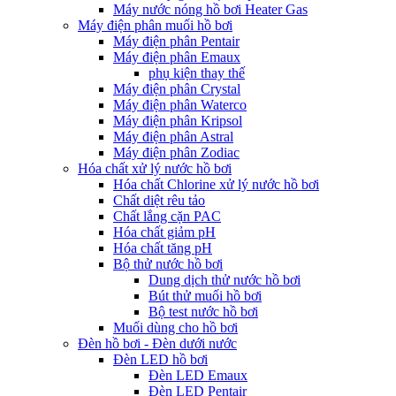
Máy nước nóng hồ bơi Heater Gas
Máy điện phân muối hồ bơi
Máy điện phân Pentair
Máy điện phân Emaux
phụ kiện thay thế
Máy điện phân Crystal
Máy điện phân Waterco
Máy điện phân Kripsol
Máy điện phân Astral
Máy điện phân Zodiac
Hóa chất xử lý nước hồ bơi
Hóa chất Chlorine xử lý nước hồ bơi
Chất diệt rêu tảo
Chất lắng cặn PAC
Hóa chất giảm pH
Hóa chất tăng pH
Bộ thử nước hồ bơi
Dung dịch thử nước hồ bơi
Bút thử muối hồ bơi
Bộ test nước hồ bơi
Muối dùng cho hồ bơi
Đèn hồ bơi - Đèn dưới nước
Đèn LED hồ bơi
Đèn LED Emaux
Đèn LED Pentair