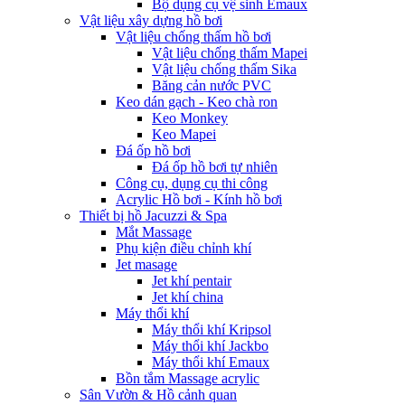
Bộ dụng cụ vệ sinh Emaux
Vật liệu xây dựng hồ bơi
Vật liệu chống thấm hồ bơi
Vật liệu chống thấm Mapei
Vật liệu chống thấm Sika
Băng cản nước PVC
Keo dán gạch - Keo chà ron
Keo Monkey
Keo Mapei
Đá ốp hồ bơi
Đá ốp hồ bơi tự nhiên
Công cụ, dụng cụ thi công
Acrylic Hồ bơi - Kính hồ bơi
Thiết bị hồ Jacuzzi & Spa
Mắt Massage
Phụ kiện điều chỉnh khí
Jet masage
Jet khí pentair
Jet khí china
Máy thổi khí
Máy thổi khí Kripsol
Máy thổi khí Jackbo
Máy thổi khí Emaux
Bồn tắm Massage acrylic
Sân Vườn & Hồ cảnh quan