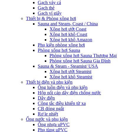
Gạch vảy cá
Gạch thẻ
Gạch vỉ giấy
Thiết bị & Phòng xông hơi
Sauna and Steam- Coast / China
Xông hơi ướt Coast
Xông hơi khô Coast
Xông hơi khô Amazon
Phụ kiện phòng xông hơi
Phòng xông hơi Sauna
Phòng xông hơi Sauna Thương Mại
Phòng xông hơi Sauna Gia Đình
Sauna & Steam - Steamist/ USA
Xông hơi ướt Steamist
Xông hơi khô Steamist
Thiết bị điện và phụ kiện
Ống luồn điện và phụ kiện
Hộp nối cáp dây điện chống nước
Dây điện
Công tắc điều khiển từ xa
CB đóng ngắt
Rơ le nhiệt
Ống nước và phụ kiện
Ống nhựa uPVC
Phụ tùng uPVC