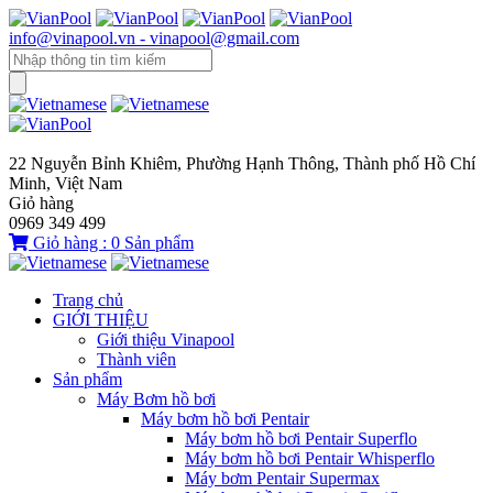
info@vinapool.vn - vinapool@gmail.com
22 Nguyễn Bỉnh Khiêm, Phường Hạnh Thông, Thành phố Hồ Chí
Minh, Việt Nam
Giỏ hàng
0969 349 499
Giỏ hàng :
0
Sản phẩm
Trang chủ
GIỚI THIỆU
Giới thiệu Vinapool
Thành viên
Sản phẩm
Máy Bơm hồ bơi
Máy bơm hồ bơi Pentair
Máy bơm hồ bơi Pentair Superflo
Máy bơm hồ bơi Pentair Whisperflo
Máy bơm Pentair Supermax