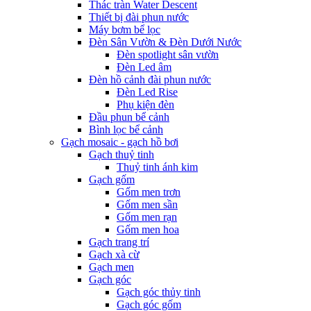
Thác tràn Water Descent
Thiết bị đài phun nước
Máy bơm bể lọc
Đèn Sân Vườn & Đèn Dưới Nước
Đèn spotlight sân vườn
Đèn Led âm
Đèn hồ cảnh đài phun nước
Đèn Led Rise
Phụ kiện đèn
Đầu phun bể cảnh
Bình lọc bể cảnh
Gạch mosaic - gạch hồ bơi
Gạch thuỷ tinh
Thuỷ tinh ánh kim
Gạch gốm
Gốm men trơn
Gốm men sần
Gốm men rạn
Gốm men hoa
Gạch trang trí
Gạch xà cừ
Gạch men
Gạch góc
Gạch góc thủy tinh
Gạch góc gốm