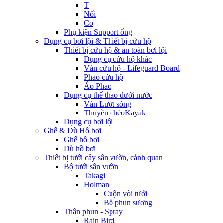
T
Nối
Co
Phụ kiện Support ống
Dụng cụ bơi lội & Thiết bị cứu hộ
Thiết bị cứu hộ & an toàn bơi lội
Dụng cụ cứu hộ khác
Ván cứu hộ - Lifeguard Board
Phao cứu hộ
Áo Phao
Dụng cụ thể thao dưới nước
Ván Lướt sóng
Thuyền chèoKayak
Dụng cụ bơi lội
Ghế & Dù Hồ bơi
Ghế hồ bơi
Dù hồ bơi
Thiết bị tưới cây sân vườn, cảnh quan
Bộ tưới sân vườn
Takagi
Holman
Cuộn vòi tưới
Bộ phun sương
Thân phun - Spray
Rain Bird