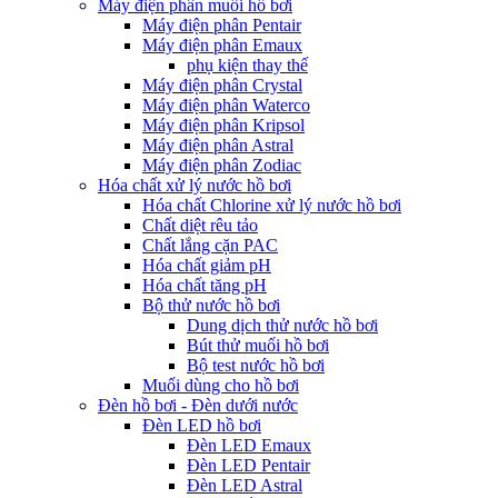
Máy điện phân muối hồ bơi
Máy điện phân Pentair
Máy điện phân Emaux
phụ kiện thay thế
Máy điện phân Crystal
Máy điện phân Waterco
Máy điện phân Kripsol
Máy điện phân Astral
Máy điện phân Zodiac
Hóa chất xử lý nước hồ bơi
Hóa chất Chlorine xử lý nước hồ bơi
Chất diệt rêu tảo
Chất lắng cặn PAC
Hóa chất giảm pH
Hóa chất tăng pH
Bộ thử nước hồ bơi
Dung dịch thử nước hồ bơi
Bút thử muối hồ bơi
Bộ test nước hồ bơi
Muối dùng cho hồ bơi
Đèn hồ bơi - Đèn dưới nước
Đèn LED hồ bơi
Đèn LED Emaux
Đèn LED Pentair
Đèn LED Astral