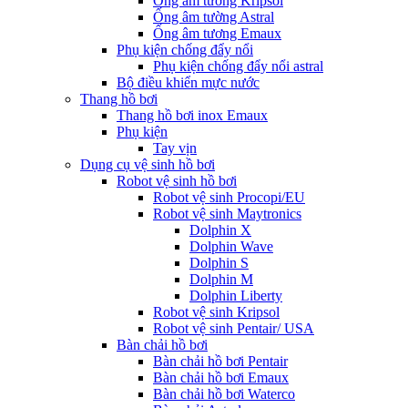
Ống âm tường Kripsol
Ống âm tường Astral
Ống âm tương Emaux
Phụ kiện chống đẩy nổi
Phụ kiện chống đẩy nổi astral
Bộ điều khiển mực nước
Thang hồ bơi
Thang hồ bơi inox Emaux
Phụ kiện
Tay vịn
Dụng cụ vệ sinh hồ bơi
Robot vệ sinh hồ bơi
Robot vệ sinh Procopi/EU
Robot vệ sinh Maytronics
Dolphin X
Dolphin Wave
Dolphin S
Dolphin M
Dolphin Liberty
Robot vệ sinh Kripsol
Robot vệ sinh Pentair/ USA
Bàn chải hồ bơi
Bàn chải hồ bơi Pentair
Bàn chải hồ bơi Emaux
Bàn chải hồ bơi Waterco