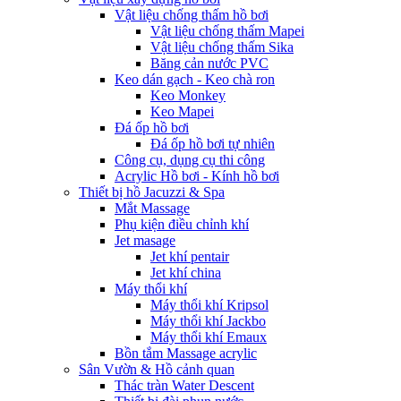
Vật liệu chống thấm hồ bơi
Vật liệu chống thấm Mapei
Vật liệu chống thấm Sika
Băng cản nước PVC
Keo dán gạch - Keo chà ron
Keo Monkey
Keo Mapei
Đá ốp hồ bơi
Đá ốp hồ bơi tự nhiên
Công cụ, dụng cụ thi công
Acrylic Hồ bơi - Kính hồ bơi
Thiết bị hồ Jacuzzi & Spa
Mắt Massage
Phụ kiện điều chỉnh khí
Jet masage
Jet khí pentair
Jet khí china
Máy thổi khí
Máy thổi khí Kripsol
Máy thổi khí Jackbo
Máy thổi khí Emaux
Bồn tắm Massage acrylic
Sân Vườn & Hồ cảnh quan
Thác tràn Water Descent