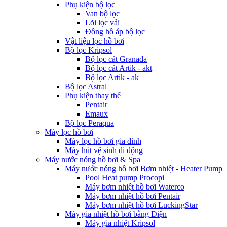
Phụ kiện bộ lọc
Van bộ lọc
Lõi lọc vải
Đồng hồ áp bộ lọc
Vật liệu lọc hồ bơi
Bộ lọc Kripsol
Bộ lọc cát Granada
Bộ lọc cát Artik - akt
Bộ lọc Artik - ak
Bộ lọc Astral
Phụ kiện thay thế
Pentair
Emaux
Bộ lọc Peraqua
Máy lọc hồ bơi
Máy lọc hồ bơi gia đình
Máy hút vệ sinh di động
Máy nước nóng hồ bơi & Spa
Máy nước nóng hồ bơi Bơm nhiệt - Heater Pump
Pool Heat pump Procopi
Máy bơm nhiệt hồ bơi Waterco
Máy bơm nhiệt hồ bơi Pentair
Máy bơm nhiệt hồ bơi LuckingStar
Máy gia nhiệt hồ bơi bằng Điện
Máy gia nhiệt Kripsol