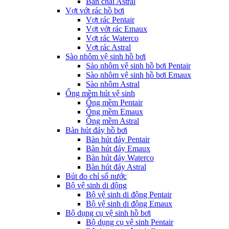
Bàn chải Astral
Vợt vớt rác hồ bơi
Vợt rác Pentair
Vợt vớt rác Emaux
Vợt rác Waterco
Vợt rác Astral
Sào nhôm vệ sinh hồ bơi
Sào nhôm vệ sinh hồ bơi Pentair
Sào nhôm vệ sinh hồ bơi Emaux
Sào nhôm Astral
Ống mềm hút vệ sinh
Ống mềm Pentair
Ống mềm Emaux
Ống mềm Astral
Bàn hút đáy hồ bơi
Bàn hút đáy Pentair
Bàn hút đáy Emaux
Bàn hút đáy Waterco
Bàn hút đáy Astral
Bút đo chỉ số nước
Bộ vệ sinh di động
Bộ vệ sinh di động Pentair
Bộ vệ sinh di động Emaux
Bộ dụng cụ vệ sinh hồ bơi
Bộ dụng cụ vệ sinh Pentair