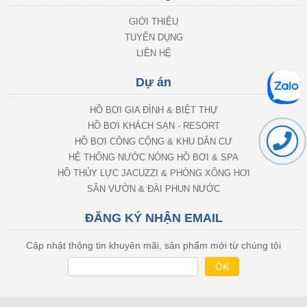
GIỚI THIỆU
TUYỂN DỤNG
LIÊN HỆ
Dự án
HỒ BƠI GIA ĐÌNH & BIỆT THỰ
HỒ BƠI KHÁCH SẠN - RESORT
HỒ BƠI CÔNG CỘNG & KHU DÂN CƯ
HỆ THỐNG NƯỚC NÓNG HỒ BƠI & SPA
HỒ THỦY LỰC JACUZZI & PHÒNG XÔNG HƠI
SÂN VƯỜN & ĐÀI PHUN NƯỚC
ĐĂNG KÝ NHẬN EMAIL
Cập nhật thông tin khuyên mãi, sản phẩm mới từ chúng tôi