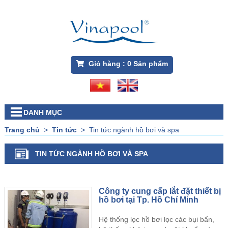
Giỏ hàng :
0
Sản phẩm
DANH MỤC
Trang chủ
>
Tin tức
>
Tin tức ngành hồ bơi và spa
TIN TỨC NGÀNH HỒ BƠI VÀ SPA
Công ty cung cấp lắt đặt thiết bị
hồ bơi tại Tp. Hồ Chí Minh
Hệ thống lọc hồ bơi lọc các bụi bẩn,