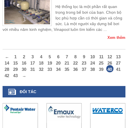
Hệ thống lọc là một phần rất quan
trọng trong bể bơi của bạn. Chọn bộ
lọc phù hợp cần có thời gian và công
sức. Là một người xây dựng bể bơi
với nhiều năm kinh nghiệm, Vinapool luôn tìm kiếm các ...
Xem thêm
←
1
2
3
4
5
6
7
8
9
10
11
12
13
14
15
16
17
18
19
20
21
22
23
24
25
26
27
28
29
30
31
32
33
34
35
36
37
38
39
40
41
42
43
→
ĐỐI TÁC