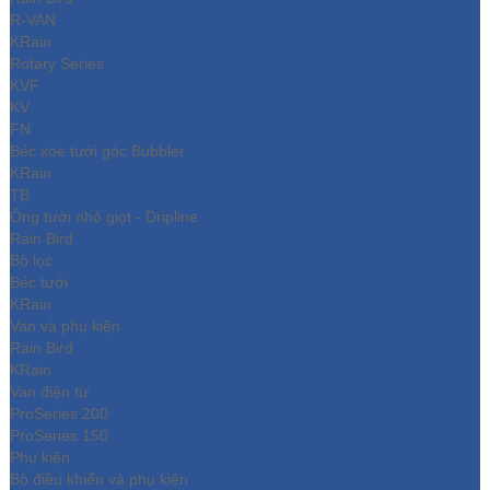
R-VAN
KRain
Rotary Series
KVF
KV
FN
Béc xòe tưới góc Bubbler
KRain
TB
Ống tưới nhỏ giọt - Dripline
Rain Bird
Bộ lọc
Béc tưới
KRain
Van và phụ kiện
Rain Bird
KRain
Van điện từ
ProSeries 200
ProSeries 150
Phụ kiện
Bộ điều khiển và phụ kiện