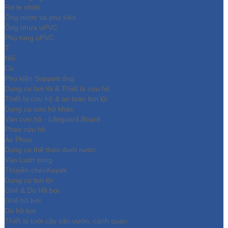
Rơ le nhiệt
Ống nước và phụ kiện
Ống nhựa uPVC
Phụ tùng uPVC
T
Nối
Co
Phụ kiện Support ống
Dụng cụ bơi lội & Thiết bị cứu hộ
Thiết bị cứu hộ & an toàn bơi lội
Dụng cụ cứu hộ khác
Ván cứu hộ - Lifeguard Board
Phao cứu hộ
Áo Phao
Dụng cụ thể thao dưới nước
Ván Lướt sóng
Thuyền chèoKayak
Dụng cụ bơi lội
Ghế & Dù Hồ bơi
Ghế hồ bơi
Dù hồ bơi
Thiết bị tưới cây sân vườn, cảnh quan