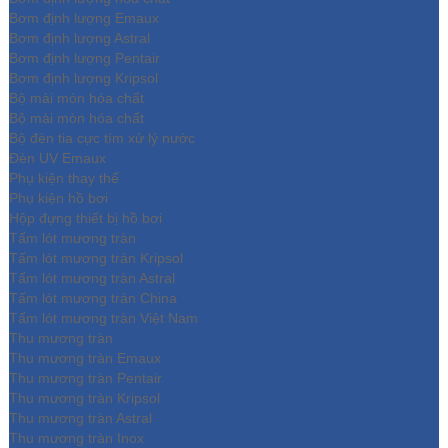
Bơm định lượng Emaux
Bơm định lượng Astral
Bơm định lượng Pentair
Bơm định lượng Kripsol
Bộ mài mòn hóa chất
Bộ mài mòn hóa chất
Bộ đèn tia cực tím xử lý nước
Đèn UV Emaux
Phụ kiện thay thế
Phụ kiện hồ bơi
Hộp đựng thiết bị hồ bơi
Tấm lót mương tràn
Tấm lót mương tràn Kripsol
Tấm lót mương tràn Astral
Tấm lót mương tràn China
Tấm lót mương tràn Việt Nam
Thu mương tràn
Thu mương tràn Emaux
Thu mương tràn Pentair
Thu mương tràn Kripsol
Thu mương tràn Astral
Thu mương tràn Inox