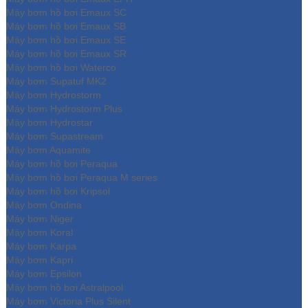
Máy bơm hồ bơi Emaux SC
Máy bơm hồ bơi Emaux SB
Máy bơm hồ bơi Emaux SE
Máy bơm hồ bơi Emaux SR
Máy bơm hồ bơi Waterco
Máy bơm Supatuf MK2
Máy bơm Hydrostorm
Máy bơm Hydrostorm Plus
Máy bơm Hydrostar
Máy bơm Supastream
Máy bơm Aquamite
Máy bơm hồ bơi Peraqua
Máy bơm hồ bơi Peraqua M series
Máy bơm hồ bơi Kripsol
Máy bơm Ondina
Máy bơm Niger
Máy bơm Koral
Máy bơm Karpa
Máy bơm Kapri
Máy bơm Epsilon
Máy bơm hồ bơi Astralpool
Máy bơm Victoria Plus Silent