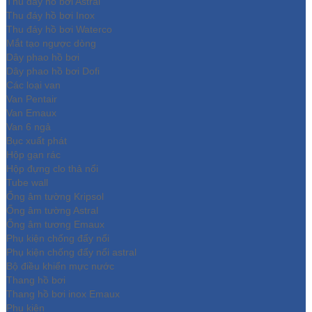
Thu đáy hồ bơi Astral
Thu đáy hồ bơi Inox
Thu đáy hồ bơi Waterco
Mắt tạo ngược dòng
Dây phao hồ bơi
Dây phao hồ bơi Dofi
Các loại van
Van Pentair
Van Emaux
Van 6 ngả
Bục xuất phát
Hộp gạn rác
Hộp đựng clo thả nổi
Tube wall
Ống âm tường Kripsol
Ống âm tường Astral
Ống âm tương Emaux
Phụ kiện chống đẩy nổi
Phụ kiện chống đẩy nổi astral
Bộ điều khiển mực nước
Thang hồ bơi
Thang hồ bơi inox Emaux
Phụ kiện