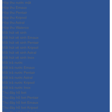
Hôp thu nước mặt
Hộp thu Emaux
Hộp thu Pentair
Hộp thu Kripsol
Hộp thu Astral
Hộp thu Waterco
Mắt hút vệ sinh
Mắt hút vệ sinh Emaux
Mắt hút vệ sinh Pentair
Mắt hút vệ sinh Kripsol
Mắt hút vệ sinh Astral
Mắt hút vệ sinh Inox
Mắt trả nước
Mắt trả nước Emaux
Mắt trả nước Pentair
Mắt trả nước Astral
Mắt trả nước Kripsol
Mắt trả nước Inox
Thu đáy hồ bơi
Thu đáy hồ bơi Pentair
Thu đáy hồ bơi Emaux
Thu đáy hồ bơi Kripsol