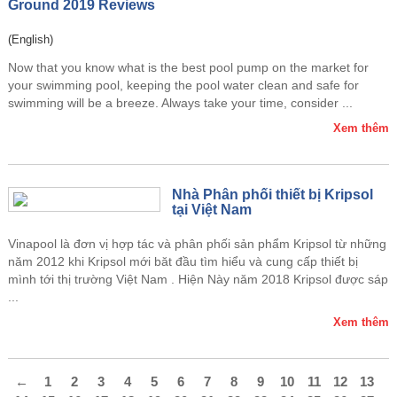
Ground 2019 Reviews
(English)
Now that you know what is the best pool pump on the market for
your swimming pool, keeping the pool water clean and safe for
swimming will be a breeze. Always take your time, consider ...
Xem thêm
Nhà Phân phối thiết bị Kripsol
tại Việt Nam
Vinapool là đơn vị hợp tác và phân phối sản phẩm Kripsol từ những
năm 2012 khi Kripsol mới băt đầu tìm hiểu và cung cấp thiết bị
mình tới thị trường Việt Nam . Hiện Này năm 2018 Kripsol được sáp
...
Xem thêm
←
1
2
3
4
5
6
7
8
9
10
11
12
13