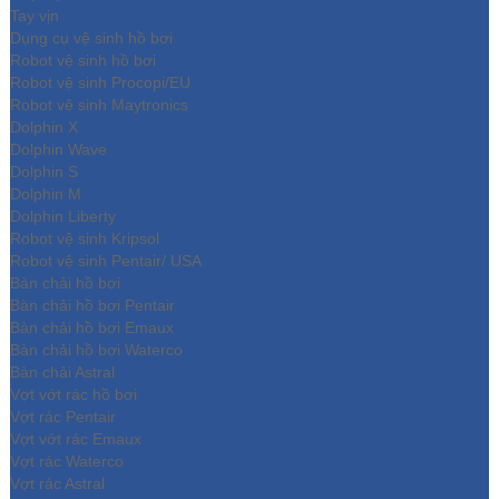
Tay vịn
Dụng cụ vệ sinh hồ bơi
Robot vệ sinh hồ bơi
Robot vệ sinh Procopi/EU
Robot vệ sinh Maytronics
Dolphin X
Dolphin Wave
Dolphin S
Dolphin M
Dolphin Liberty
Robot vệ sinh Kripsol
Robot vệ sinh Pentair/ USA
Bàn chải hồ bơi
Bàn chải hồ bơi Pentair
Bàn chải hồ bơi Emaux
Bàn chải hồ bơi Waterco
Bàn chải Astral
Vợt vớt rác hồ bơi
Vợt rác Pentair
Vợt vớt rác Emaux
Vợt rác Waterco
Vợt rác Astral