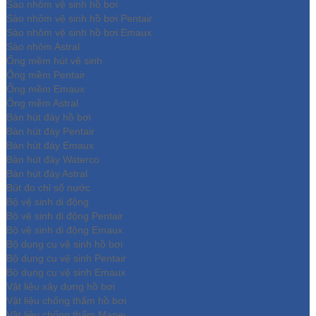
Sào nhôm vệ sinh hồ bơi
Sào nhôm vệ sinh hồ bơi Pentair
Sào nhôm vệ sinh hồ bơi Emaux
Sào nhôm Astral
Ống mềm hút vệ sinh
Ống mềm Pentair
Ống mềm Emaux
Ống mềm Astral
Bàn hút đáy hồ bơi
Bàn hút đáy Pentair
Bàn hút đáy Emaux
Bàn hút đáy Waterco
Bàn hút đáy Astral
Bút đo chỉ số nước
Bộ vệ sinh di động
Bộ vệ sinh di động Pentair
Bộ vệ sinh di động Emaux
Bộ dụng cụ vệ sinh hồ bơi
Bộ dụng cụ vệ sinh Pentair
Bộ dụng cụ vệ sinh Emaux
Vật liệu xây dựng hồ bơi
Vật liệu chống thấm hồ bơi
Vật liệu chống thấm Mapei