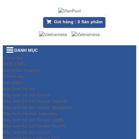
Giỏ hàng :
0
Sản phẩm
DANH MỤC
Trang chủ
GIỚI THIỆU
Giới thiệu Vinapool
Thành viên
Sản phẩm
Máy Bơm hồ bơi
Máy bơm hồ bơi Pentair
Máy bơm hồ bơi Pentair Superflo
Máy bơm hồ bơi Pentair Whisperflo
Máy bơm Pentair Supermax
Máy bơm hồ bơi Pentair Optiflo
Máy bơm hồ bơi Pentair Intelliflo
Máy bơm hồ bơi Emaux
Máy bơm hồ bơi Emaux EPH