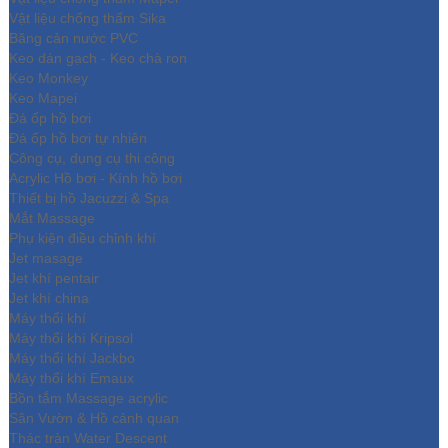
Vật liệu chống thấm Sika
Băng cản nước PVC
Keo dán gạch - Keo chà ron
Keo Monkey
Keo Mapei
Đá ốp hồ bơi
Đá ốp hồ bơi tự nhiên
Công cụ, dụng cụ thi công
Acrylic Hồ bơi - Kính hồ bơi
Thiết bị hồ Jacuzzi & Spa
Mắt Massage
Phụ kiện điều chỉnh khí
Jet masage
Jet khí pentair
Jet khí china
Máy thổi khí
Máy thổi khí Kripsol
Máy thổi khí Jackbo
Máy thổi khí Emaux
Bồn tắm Massage acrylic
Sân Vườn & Hồ cảnh quan
Thác tràn Water Descent