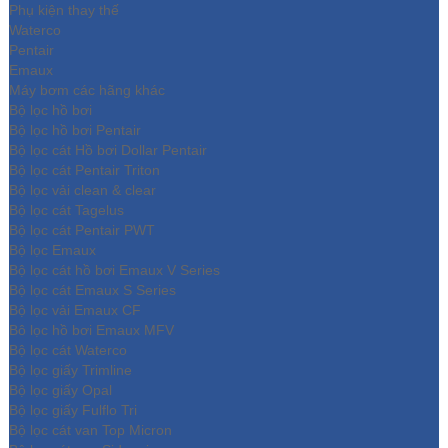
Phụ kiện thay thế
Waterco
Pentair
Emaux
Máy bơm các hãng khác
Bộ lọc hồ bơi
Bộ lọc hồ bơi Pentair
Bộ lọc cát Hồ bơi Dollar Pentair
Bộ lọc cát Pentair Triton
Bộ lọc vải clean & clear
Bộ lọc cát Tagelus
Bộ lọc cát Pentair PWT
Bộ lọc Emaux
Bộ lọc cát hồ bơi Emaux V Series
Bộ lọc cát Emaux S Series
Bộ lọc vải Emaux CF
Bô lọc hồ bơi Emaux MFV
Bộ lọc cát Waterco
Bộ lọc giấy Trimline
Bộ lọc giấy Opal
Bộ lọc giấy Fulflo Tri
Bộ lọc cát van Top Micron