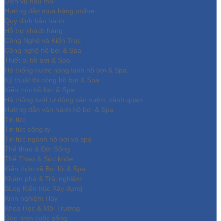
Dịch vụ hậu mãi
Hướng dẫn mua hàng online
Quy định bảo hành
Hỗ trợ khách hàng
Công Nghệ và Kiến Trúc
Công nghệ hồ bơi & Spa
Thiết bị hồ bơi & Spa
Hệ thống nước nóng lạnh hồ bơi & Spa
Kỹ thuật thi công hồ bơi & Spa
Kiến trúc hồ bơi & Spa
Hệ thống tưới tự động sân vườn, cảnh quan
Hướng dẫn vận hành hồ bơi & Spa
Tin tức
Tin tức công ty
Tin tức ngành hồ bơi và spa
Thể thao & Đời Sống
Thể Thao & Sức khỏe
Kiến thức về Bơi lội & Spa
Khám phá & Trải nghiệm
BLog Kiến trúc Xây dựng
Kinh nghiệm Hay
Khoa Học & Môi Trường
Góc nhìn cuộc sống