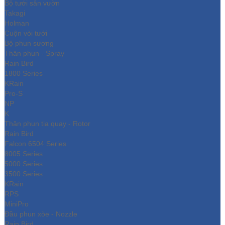
Bộ tưới sân vườn
Takagi
Holman
Cuộn vòi tưới
Bộ phun sương
Thân phun - Spray
Rain Bird
1800 Series
KRain
Pro-S
NP
K
Thân phun tia quay - Rotor
Rain Bird
Falcon 6504 Series
8005 Series
5000 Series
3500 Series
KRain
RPS
MiniPro
Đầu phun xòe - Nozzle
Rain Bird