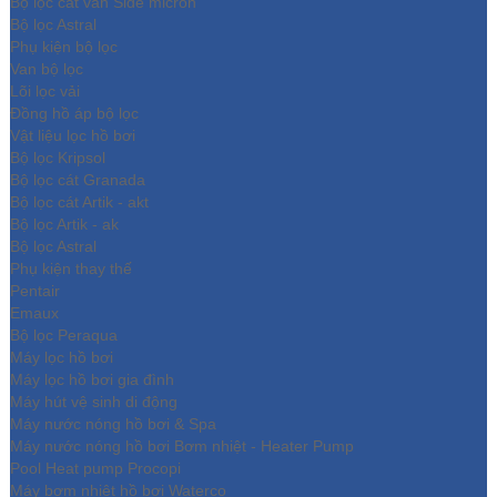
Bộ lọc cát van Side micron
Bộ lọc Astral
Phụ kiện bộ lọc
Van bộ lọc
Lõi lọc vải
Đồng hồ áp bộ lọc
Vật liệu lọc hồ bơi
Bộ lọc Kripsol
Bộ lọc cát Granada
Bộ lọc cát Artik - akt
Bộ lọc Artik - ak
Bộ lọc Astral
Phụ kiện thay thế
Pentair
Emaux
Bộ lọc Peraqua
Máy lọc hồ bơi
Máy lọc hồ bơi gia đình
Máy hút vệ sinh di động
Máy nước nóng hồ bơi & Spa
Máy nước nóng hồ bơi Bơm nhiệt - Heater Pump
Pool Heat pump Procopi
Máy bơm nhiệt hồ bơi Waterco