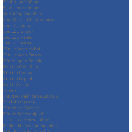
Bút thử muối hồ bơi
Bộ test nước hồ bơi
Muối dùng cho hồ bơi
Đèn hồ bơi - Đèn dưới nước
Đèn LED hồ bơi
Đèn LED Emaux
Đèn LED Pentair
Đèn LED Astral
Đèn Halogen hồ bơi
Đèn Halogen Emaux
Đèn Halogen Pentair
Biến thế đèn hồ bơi
Biến thế Emaux
Biến thế Kripsol
Biến thế china
Vỏ đèn
Hộp điều khiển đèn LED RGB
Phụ kiện thay thế
Đèn hồ bơi Waterco
Đèn hồ Bơi Astralpool
Thiết bị xử lý nước hồ bơi
Bộ điều khiển châm hóa chất
Bơm định lượng hóa chất