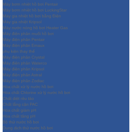
Máy bơm nhiệt hồ bơi Pentair
Máy bơm nhiệt hồ bơi LuckingStar
Máy gia nhiệt hồ bơi bằng Điện
Máy gia nhiệt Kripsol
Máy nước nóng hồ bơi Heater Gas
Máy điện phân muối hồ bơi
Máy điện phân Pentair
Máy điện phân Emaux
phụ kiện thay thế
Máy điện phân Crystal
Máy điện phân Waterco
Máy điện phân Kripsol
Máy điện phân Astral
Máy điện phân Zodiac
Hóa chất xử lý nước hồ bơi
Hóa chất Chlorine xử lý nước hồ bơi
Chất diệt rêu tảo
Chất lắng cặn PAC
Hóa chất giảm pH
Hóa chất tăng pH
Bộ thử nước hồ bơi
Dung dịch thử nước hồ bơi