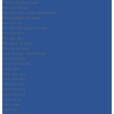
Thiết bị đài phun nước
Máy bơm bể lọc
Đèn Sân Vườn & Đèn Dưới Nước
Đèn spotlight sân vườn
Đèn Led âm
Đèn hồ cảnh đài phun nước
Đèn Led Rise
Phụ kiện đèn
Đầu phun bể cảnh
Bình lọc bể cảnh
Gạch mosaic - gạch hồ bơi
Gạch thuỷ tinh
Thuỷ tinh ánh kim
Gạch gốm
Gốm men trơn
Gốm men sần
Gốm men rạn
Gốm men hoa
Gạch trang trí
Gạch xà cừ
Gạch men
Gạch góc