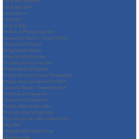
Gạch góc thủy tinh
Gạch góc gốm
Gạch vảy cá
Gạch thẻ
Gạch vỉ giấy
Thiết bị & Phòng xông hơi
Sauna and Steam- Coast / China
Xông hơi ướt Coast
Xông hơi khô Coast
Xông hơi khô Amazon
Phụ kiện phòng xông hơi
Phòng xông hơi Sauna
Phòng xông hơi Sauna Thương Mại
Phòng xông hơi Sauna Gia Đình
Sauna & Steam - Steamist/ USA
Xông hơi ướt Steamist
Xông hơi khô Steamist
Thiết bị điện và phụ kiện
Ống luồn điện và phụ kiện
Hộp nối cáp dây điện chống nước
Dây điện
Công tắc điều khiển từ xa
CB đóng ngắt