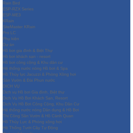
Rain Bird
ESP-RZX Series
ESP-ME3
KRain
SiteMaster KRain
Pro LC
Phụ kiện
Dự án
Hồ bơi gia đình & Biệt Thự
Hồ bơi khách sạn - resort
Hồ bơi công cộng & Khu dân cư
Hệ thống nước nóng Hồ bơi & Spa
Hồ Thủy lực Jacuzzi & Phòng Xông hơi
Sân Vườn & Đài Phun nước
DỊCH VỤ
Dịch vụ Hồ bơi Gia đình, Biệt thự
Dịch Vụ Hồ Bơi Khách Sạn, Resort
Dịch Vụ Hồ Bơi Công Cộng, Khu Dân Cư
Hệ thống nước nóng Dân dụng & Hồ Bơi
Thi Công Sân Vườn & Hồ Cảnh Quan
Hồ Thủy Lực & Phòng xông hơi
Hệ Thống Tưới Cây Tự Động