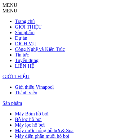
MENU
MENU
Trang chủ
GIỚI THIỆU
Sản phẩm
Dự án
DỊCH VỤ
Công Nghệ và Kiến Trúc
Tin tức
Tuyển dụng
LIÊN HỆ
GIỚI THIỆU
Giới thiệu Vinapool
Thành viên
Sản phẩm
Máy Bơm hồ bơi
Bộ lọc hồ bơi
Máy lọc hồ bơi
Máy nước nóng hồ bơi & Spa
Máy điện phân muối hồ bơi