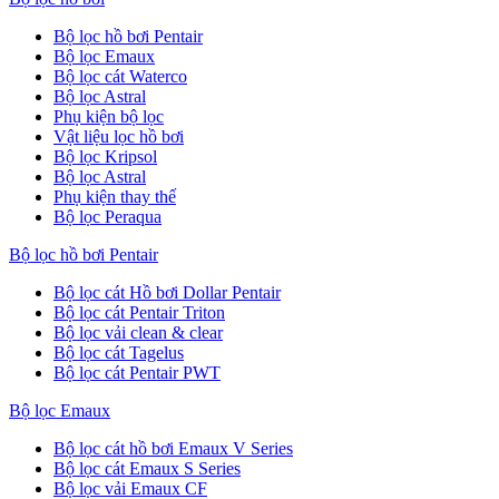
Bộ lọc hồ bơi Pentair
Bộ lọc Emaux
Bộ lọc cát Waterco
Bộ lọc Astral
Phụ kiện bộ lọc
Vật liệu lọc hồ bơi
Bộ lọc Kripsol
Bộ lọc Astral
Phụ kiện thay thế
Bộ lọc Peraqua
Bộ lọc hồ bơi Pentair
Bộ lọc cát Hồ bơi Dollar Pentair
Bộ lọc cát Pentair Triton
Bộ lọc vải clean & clear
Bộ lọc cát Tagelus
Bộ lọc cát Pentair PWT
Bộ lọc Emaux
Bộ lọc cát hồ bơi Emaux V Series
Bộ lọc cát Emaux S Series
Bộ lọc vải Emaux CF