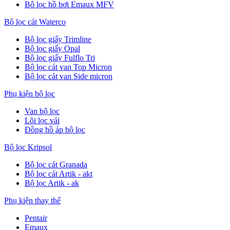
Bô lọc hồ bơi Emaux MFV
Bộ lọc cát Waterco
Bộ lọc giấy Trimline
Bộ lọc giấy Opal
Bộ lọc giấy Fulflo Tri
Bộ lọc cát van Top Micron
Bộ lọc cát van Side micron
Phụ kiện bộ lọc
Van bộ lọc
Lõi lọc vải
Đồng hồ áp bộ lọc
Bộ lọc Kripsol
Bộ lọc cát Granada
Bộ lọc cát Artik - akt
Bộ lọc Artik - ak
Phụ kiện thay thế
Pentair
Emaux