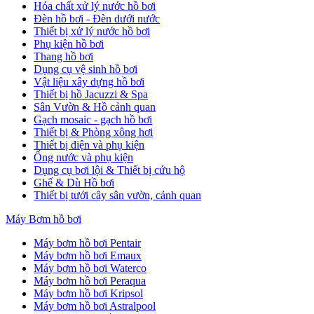
Hóa chất xử lý nước hồ bơi
Đèn hồ bơi - Đèn dưới nước
Thiết bị xử lý nước hồ bơi
Phụ kiện hồ bơi
Thang hồ bơi
Dụng cụ vệ sinh hồ bơi
Vật liệu xây dựng hồ bơi
Thiết bị hồ Jacuzzi & Spa
Sân Vườn & Hồ cảnh quan
Gạch mosaic - gạch hồ bơi
Thiết bị & Phòng xông hơi
Thiết bị điện và phụ kiện
Ống nước và phụ kiện
Dụng cụ bơi lội & Thiết bị cứu hộ
Ghế & Dù Hồ bơi
Thiết bị tưới cây sân vườn, cảnh quan
Máy Bơm hồ bơi
Máy bơm hồ bơi Pentair
Máy bơm hồ bơi Emaux
Máy bơm hồ bơi Waterco
Máy bơm hồ bơi Peraqua
Máy bơm hồ bơi Kripsol
Máy bơm hồ bơi Astralpool