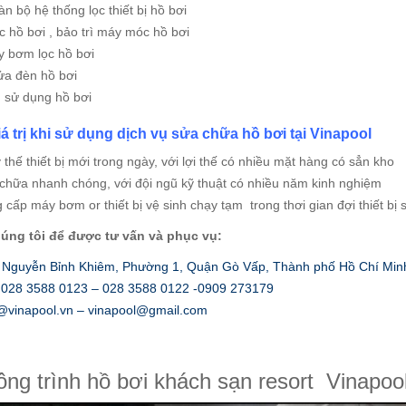
àn bộ hệ thống lọc thiết bị hồ bơi
c hồ bơi , bảo trì máy móc hồ bơi
y bơm lọc hồ bơi
sửa đèn hồ bơi
 sử dụng hồ bơi
 trị khi sử dụng dịch vụ sửa chữa hồ bơi tại Vinapool
 thế thiết bị mới trong ngày, với lợi thế có nhiều mặt hàng có sẳn kho
chữa nhanh chóng, với đội ngũ kỹ thuật có nhiều năm kinh nghiệm
 cấp máy bơm or thiết bị vệ sinh chạy tạm trong thơi gian đợi thiết b
húng tôi để được tư vấn và phục vụ:
2 Nguyễn Bỉnh Khiêm, Phường 1, Quận Gò Vấp, Thành phố Hồ Chí Min
: 028 3588 0123 – 028 3588 0122 -0909 273179
o@vinapool.vn – vinapool@gmail.com
ng trình hồ bơi khách sạn resort
Vinapoo