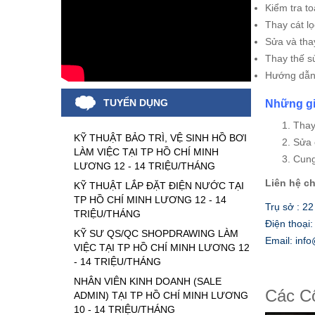
Kiểm tra to
Thay cát lọ
Sửa và tha
Thay thế 
Hướng dẫn
TUYỂN DỤNG
Những giá
Thay
KỸ THUẬT BẢO TRÌ, VỆ SINH HỒ BƠI
Sửa 
LÀM VIỆC TẠI TP HỒ CHÍ MINH
Cung
LƯƠNG 12 - 14 TRIỆU/THÁNG
Liên hệ c
KỸ THUẬT LẮP ĐẶT ĐIỆN NƯỚC TẠI
TP HỒ CHÍ MINH LƯƠNG 12 - 14
Trụ sở : 2
TRIỆU/THÁNG
Điện thoại
KỸ SƯ QS/QC SHOPDRAWING LÀM
Email: inf
VIỆC TẠI TP HỒ CHÍ MINH LƯƠNG 12
- 14 TRIỆU/THÁNG
NHÂN VIÊN KINH DOANH (SALE
Các Cô
ADMIN) TẠI TP HỒ CHÍ MINH LƯƠNG
10 - 14 TRIỆU/THÁNG