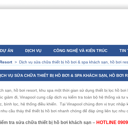
DỰ ÁN
DỊCH VỤ
CÔNG NGHỆ VÀ KIẾN TRÚC
TIN
Resort
>
Dịch vụ sửa chữa thiết bị hồ bơi & spa khách sạn, hồ bơi res
ỊCH VỤ SỬA CHỮA THIẾT BỊ HỒ BƠI & SPA KHÁCH SẠN, HỒ BƠI 
h sạn, hồ bơi resort, khu spa một thời gian sử dụng thiết bị lọc hồ bơ
c giảm đi, Vinapool cung cấp dịch vụ kiểm tra toàn bộ hệ thống và tư v
c, bình lọc, hệ thống điều khiển. Tại Vinapool chúng đơn vị trực nhập
nhu cầu tháy thế thiết bị hồ bơi nhanh chóng để đáp ứng liên tục nhu
iểm tra sửa chữa thiết bị hồ bơi khách sạn –
HOTLINE 0909