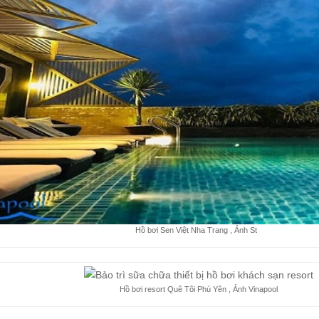
Hồ bơi Sen Việt Nha Trang , Ảnh St
Hồ bơi resort Quê Tôi Phú Yên , Ảnh Vinapool