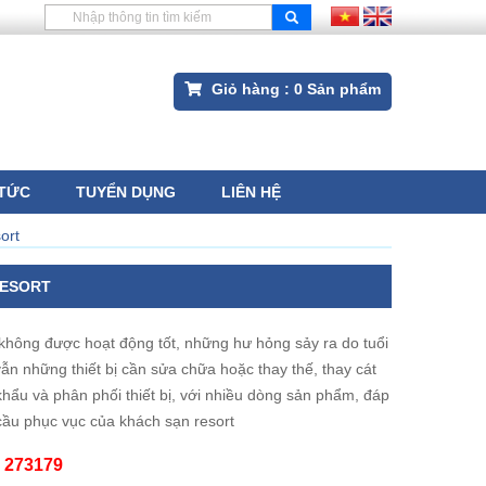
Giỏ hàng :
0
Sản phẩm
 TỨC
TUYỂN DỤNG
LIÊN HỆ
ort
RESORT
i không được hoạt động tốt, những hư hỏng sảy ra do tuổi
ẫn những thiết bị cần sửa chữa hoặc thay thế, thay cát
 khẩu và phân phối thiết bị, với nhiều dòng sản phẩm, đáp
 cầu phục vục của khách sạn resort
 273179