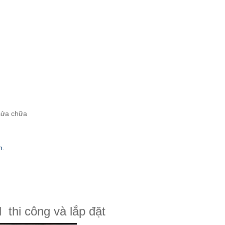
ị sửa chữa
h.
l
thi công và lắp đặt