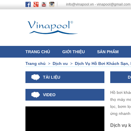
info@vinapool.vn - vinapool@gmail.com
TRANG CHỦ
GIỚI THIỆU
SẢN PHẨM
Trang chủ
>
Dịch vu
>
Dịch Vụ Hồ Bơi Khách Sạn, 
TÀI LIỆU
D
Hồ bơi khác
VIDEO
thọ máy mó
lọc, bơm lọ
ứng nhanh 
Dịch vụ k