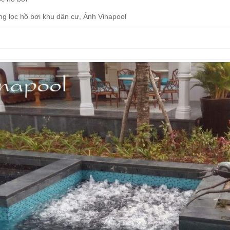
ng lọc hồ bơi khu dân cư, Ảnh Vinapool