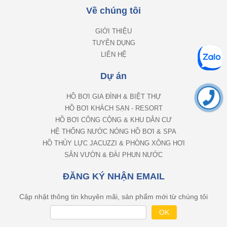
Về chúng tôi
GIỚI THIỆU
TUYỂN DỤNG
LIÊN HỆ
Dự án
HỒ BƠI GIA ĐÌNH & BIỆT THỰ
HỒ BƠI KHÁCH SẠN - RESORT
HỒ BƠI CÔNG CỘNG & KHU DÂN CƯ
HỆ THỐNG NƯỚC NÓNG HỒ BƠI & SPA
HỒ THỦY LỰC JACUZZI & PHÒNG XÔNG HƠI
SÂN VƯỜN & ĐÀI PHUN NƯỚC
ĐĂNG KÝ NHẬN EMAIL
Cập nhật thông tin khuyên mãi, sản phẩm mới từ chúng tôi