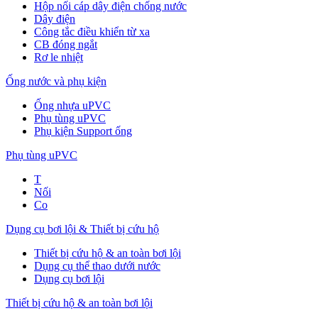
Hộp nối cáp dây điện chống nước
Dây điện
Công tắc điều khiển từ xa
CB đóng ngắt
Rơ le nhiệt
Ống nước và phụ kiện
Ống nhựa uPVC
Phụ tùng uPVC
Phụ kiện Support ống
Phụ tùng uPVC
T
Nối
Co
Dụng cụ bơi lội & Thiết bị cứu hộ
Thiết bị cứu hộ & an toàn bơi lội
Dụng cụ thể thao dưới nước
Dụng cụ bơi lội
Thiết bị cứu hộ & an toàn bơi lội