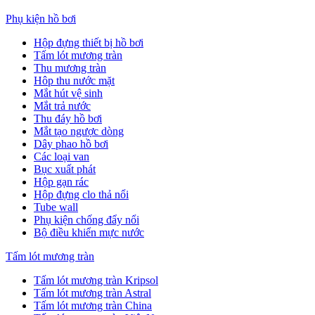
Phụ kiện hồ bơi
Hộp đựng thiết bị hồ bơi
Tấm lót mương tràn
Thu mương tràn
Hôp thu nước mặt
Mắt hút vệ sinh
Mắt trả nước
Thu đáy hồ bơi
Mắt tạo ngược dòng
Dây phao hồ bơi
Các loại van
Bục xuất phát
Hộp gạn rác
Hộp đựng clo thả nổi
Tube wall
Phụ kiện chống đẩy nổi
Bộ điều khiển mực nước
Tấm lót mương tràn
Tấm lót mương tràn Kripsol
Tấm lót mương tràn Astral
Tấm lót mương tràn China