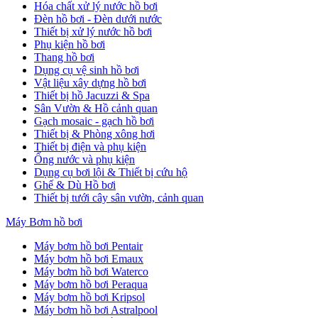
Hóa chất xử lý nước hồ bơi
Đèn hồ bơi - Đèn dưới nước
Thiết bị xử lý nước hồ bơi
Phụ kiện hồ bơi
Thang hồ bơi
Dụng cụ vệ sinh hồ bơi
Vật liệu xây dựng hồ bơi
Thiết bị hồ Jacuzzi & Spa
Sân Vườn & Hồ cảnh quan
Gạch mosaic - gạch hồ bơi
Thiết bị & Phòng xông hơi
Thiết bị điện và phụ kiện
Ống nước và phụ kiện
Dụng cụ bơi lội & Thiết bị cứu hộ
Ghế & Dù Hồ bơi
Thiết bị tưới cây sân vườn, cảnh quan
Máy Bơm hồ bơi
Máy bơm hồ bơi Pentair
Máy bơm hồ bơi Emaux
Máy bơm hồ bơi Waterco
Máy bơm hồ bơi Peraqua
Máy bơm hồ bơi Kripsol
Máy bơm hồ bơi Astralpool