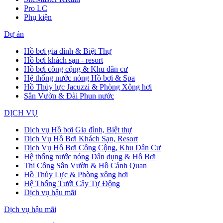
Pro LC
Phụ kiện
Dự án
Hồ bơi gia đình & Biệt Thự
Hồ bơi khách sạn - resort
Hồ bơi công cộng & Khu dân cư
Hệ thống nước nóng Hồ bơi & Spa
Hồ Thủy lực Jacuzzi & Phòng Xông hơi
Sân Vườn & Đài Phun nước
DỊCH VỤ
Dịch vụ Hồ bơi Gia đình, Biệt thự
Dịch Vụ Hồ Bơi Khách Sạn, Resort
Dịch Vụ Hồ Bơi Công Cộng, Khu Dân Cư
Hệ thống nước nóng Dân dụng & Hồ Bơi
Thi Công Sân Vườn & Hồ Cảnh Quan
Hồ Thủy Lực & Phòng xông hơi
Hệ Thống Tưới Cây Tự Động
Dịch vụ hậu mãi
Dịch vụ hậu mãi