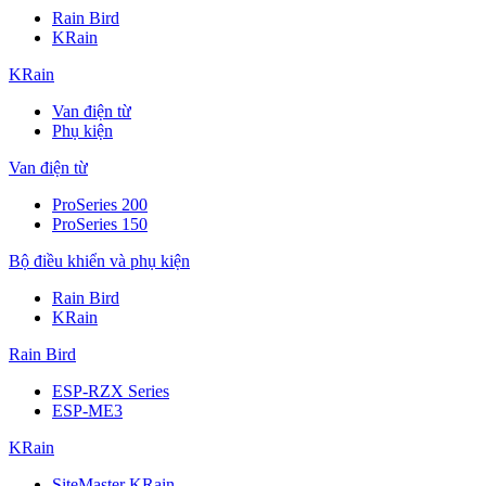
Rain Bird
KRain
KRain
Van điện từ
Phụ kiện
Van điện từ
ProSeries 200
ProSeries 150
Bộ điều khiển và phụ kiện
Rain Bird
KRain
Rain Bird
ESP-RZX Series
ESP-ME3
KRain
SiteMaster KRain