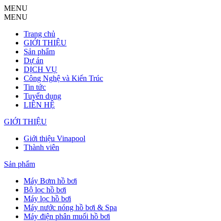
MENU
MENU
Trang chủ
GIỚI THIỆU
Sản phẩm
Dự án
DỊCH VỤ
Công Nghệ và Kiến Trúc
Tin tức
Tuyển dụng
LIÊN HỆ
GIỚI THIỆU
Giới thiệu Vinapool
Thành viên
Sản phẩm
Máy Bơm hồ bơi
Bộ lọc hồ bơi
Máy lọc hồ bơi
Máy nước nóng hồ bơi & Spa
Máy điện phân muối hồ bơi