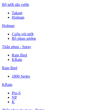
Bộ tưới sân vườn
Takagi
Holman
Holman
Cuộn vòi tưới
Bộ phun sương
Thân phun - Spray
Rain Bird
KRain
Rain Bird
1800 Series
KRain
Pro-S
NP
K