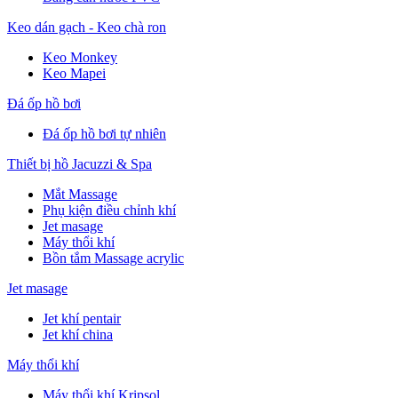
Keo dán gạch - Keo chà ron
Keo Monkey
Keo Mapei
Đá ốp hồ bơi
Đá ốp hồ bơi tự nhiên
Thiết bị hồ Jacuzzi & Spa
Mắt Massage
Phụ kiện điều chỉnh khí
Jet masage
Máy thổi khí
Bồn tắm Massage acrylic
Jet masage
Jet khí pentair
Jet khí china
Máy thổi khí
Máy thổi khí Kripsol