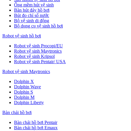
Ống mềm hút vệ sinh
Bàn hút đáy hồ bơi
Bút đo chỉ số nước
Bộ vệ sinh di động
Bộ dụng cụ vệ sinh hồ bơi
Robot vệ sinh hồ bơi
Robot vệ sinh Procopi/EU
Robot vệ sinh Maytronics
Robot vệ sinh Kripsol
Robot vệ sinh Pentair/ USA
Robot vệ sinh Maytronics
Dolphin X
Dolphin Wave
Dolphin S
Dolphin M
Dolphin Liberty
Bàn chải hồ bơi
Bàn chải hồ bơi Pentair
Bàn chải hồ bơi Emaux