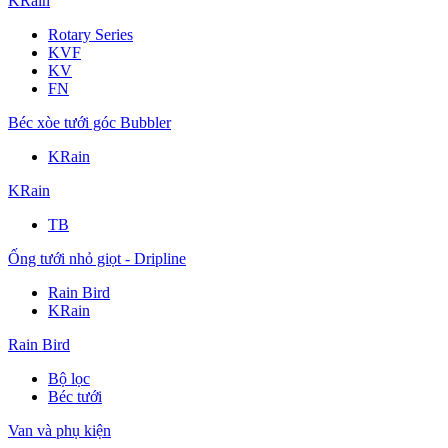
KRain
Rotary Series
KVF
KV
FN
Béc xòe tưới góc Bubbler
KRain
KRain
TB
Ống tưới nhỏ giọt - Dripline
Rain Bird
KRain
Rain Bird
Bộ lọc
Béc tưới
Van và phụ kiện