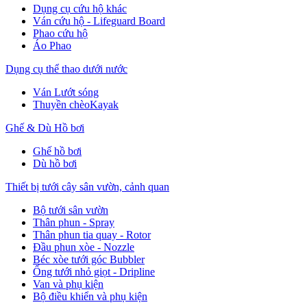
Dụng cụ cứu hộ khác
Ván cứu hộ - Lifeguard Board
Phao cứu hộ
Áo Phao
Dụng cụ thể thao dưới nước
Ván Lướt sóng
Thuyền chèoKayak
Ghế & Dù Hồ bơi
Ghế hồ bơi
Dù hồ bơi
Thiết bị tưới cây sân vườn, cảnh quan
Bộ tưới sân vườn
Thân phun - Spray
Thân phun tia quay - Rotor
Đầu phun xòe - Nozzle
Béc xòe tưới góc Bubbler
Ống tưới nhỏ giọt - Dripline
Van và phụ kiện
Bộ điều khiển và phụ kiện