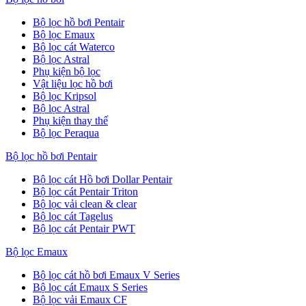
Bộ lọc hồ bơi Pentair
Bộ lọc Emaux
Bộ lọc cát Waterco
Bộ lọc Astral
Phụ kiện bộ lọc
Vật liệu lọc hồ bơi
Bộ lọc Kripsol
Bộ lọc Astral
Phụ kiện thay thế
Bộ lọc Peraqua
Bộ lọc hồ bơi Pentair
Bộ lọc cát Hồ bơi Dollar Pentair
Bộ lọc cát Pentair Triton
Bộ lọc vải clean & clear
Bộ lọc cát Tagelus
Bộ lọc cát Pentair PWT
Bộ lọc Emaux
Bộ lọc cát hồ bơi Emaux V Series
Bộ lọc cát Emaux S Series
Bộ lọc vải Emaux CF