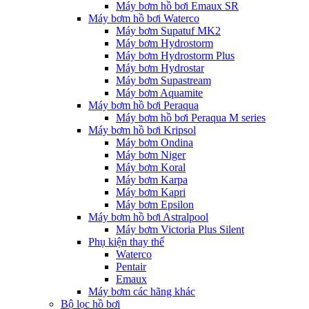
Máy bơm hồ bơi Emaux SR
Máy bơm hồ bơi Waterco
Máy bơm Supatuf MK2
Máy bơm Hydrostorm
Máy bơm Hydrostorm Plus
Máy bơm Hydrostar
Máy bơm Supastream
Máy bơm Aquamite
Máy bơm hồ bơi Peraqua
Máy bơm hồ bơi Peraqua M series
Máy bơm hồ bơi Kripsol
Máy bơm Ondina
Máy bơm Niger
Máy bơm Koral
Máy bơm Karpa
Máy bơm Kapri
Máy bơm Epsilon
Máy bơm hồ bơi Astralpool
Máy bơm Victoria Plus Silent
Phụ kiện thay thế
Waterco
Pentair
Emaux
Máy bơm các hãng khác
Bộ lọc hồ bơi