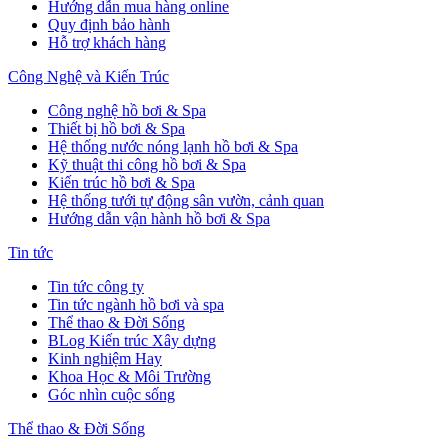
Hướng dẫn mua hàng online
Quy định bảo hành
Hỗ trợ khách hàng
Công Nghệ và Kiến Trúc
Công nghệ hồ bơi & Spa
Thiết bị hồ bơi & Spa
Hệ thống nước nóng lạnh hồ bơi & Spa
Kỹ thuật thi công hồ bơi & Spa
Kiến trúc hồ bơi & Spa
Hệ thống tưới tự động sân vườn, cảnh quan
Hướng dẫn vận hành hồ bơi & Spa
Tin tức
Tin tức công ty
Tin tức ngành hồ bơi và spa
Thể thao & Đời Sống
BLog Kiến trúc Xây dựng
Kinh nghiệm Hay
Khoa Học & Môi Trường
Góc nhìn cuộc sống
Thể thao & Đời Sống