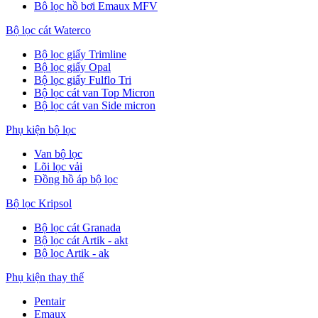
Bô lọc hồ bơi Emaux MFV
Bộ lọc cát Waterco
Bộ lọc giấy Trimline
Bộ lọc giấy Opal
Bộ lọc giấy Fulflo Tri
Bộ lọc cát van Top Micron
Bộ lọc cát van Side micron
Phụ kiện bộ lọc
Van bộ lọc
Lõi lọc vải
Đồng hồ áp bộ lọc
Bộ lọc Kripsol
Bộ lọc cát Granada
Bộ lọc cát Artik - akt
Bộ lọc Artik - ak
Phụ kiện thay thế
Pentair
Emaux