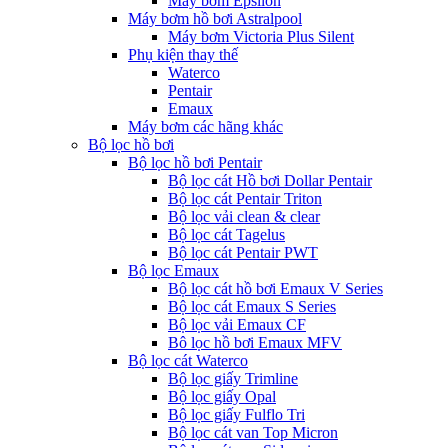
Máy bơm Epsilon
Máy bơm hồ bơi Astralpool
Máy bơm Victoria Plus Silent
Phụ kiện thay thế
Waterco
Pentair
Emaux
Máy bơm các hãng khác
Bộ lọc hồ bơi
Bộ lọc hồ bơi Pentair
Bộ lọc cát Hồ bơi Dollar Pentair
Bộ lọc cát Pentair Triton
Bộ lọc vải clean & clear
Bộ lọc cát Tagelus
Bộ lọc cát Pentair PWT
Bộ lọc Emaux
Bộ lọc cát hồ bơi Emaux V Series
Bộ lọc cát Emaux S Series
Bộ lọc vải Emaux CF
Bô lọc hồ bơi Emaux MFV
Bộ lọc cát Waterco
Bộ lọc giấy Trimline
Bộ lọc giấy Opal
Bộ lọc giấy Fulflo Tri
Bộ lọc cát van Top Micron