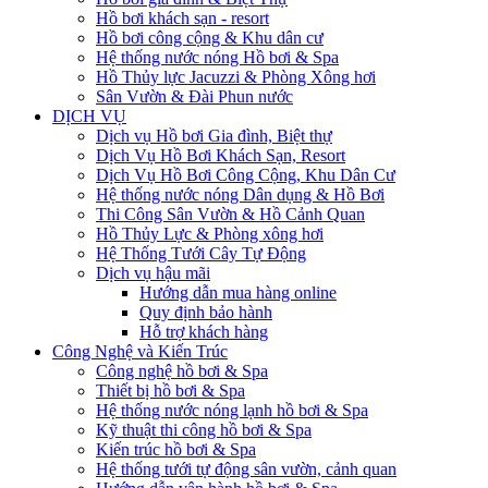
Hồ bơi khách sạn - resort
Hồ bơi công cộng & Khu dân cư
Hệ thống nước nóng Hồ bơi & Spa
Hồ Thủy lực Jacuzzi & Phòng Xông hơi
Sân Vườn & Đài Phun nước
DỊCH VỤ
Dịch vụ Hồ bơi Gia đình, Biệt thự
Dịch Vụ Hồ Bơi Khách Sạn, Resort
Dịch Vụ Hồ Bơi Công Cộng, Khu Dân Cư
Hệ thống nước nóng Dân dụng & Hồ Bơi
Thi Công Sân Vườn & Hồ Cảnh Quan
Hồ Thủy Lực & Phòng xông hơi
Hệ Thống Tưới Cây Tự Động
Dịch vụ hậu mãi
Hướng dẫn mua hàng online
Quy định bảo hành
Hỗ trợ khách hàng
Công Nghệ và Kiến Trúc
Công nghệ hồ bơi & Spa
Thiết bị hồ bơi & Spa
Hệ thống nước nóng lạnh hồ bơi & Spa
Kỹ thuật thi công hồ bơi & Spa
Kiến trúc hồ bơi & Spa
Hệ thống tưới tự động sân vườn, cảnh quan