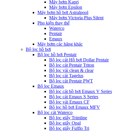
Máy bơm Kapri
Máy bơm Epsilon
Máy bơm hồ bơi Astralpool
Máy bơm Victoria Plus Silent
Phụ kiện thay thế
Waterco
Pentair
Emaux
Máy bơm các hãng khác
Bộ lọc hồ bơi
Bộ lọc hồ bơi Pentair
Bộ lọc cát Hồ bơi Dollar Pentair
Bộ lọc cát Pentair Triton
Bộ lọc vải clean & clear
Bộ lọc cát Tagelus
Bộ lọc cát Pentair PWT
Bộ lọc Emaux
Bộ lọc cát hồ bơi Emaux V Series
Bộ lọc cát Emaux S Series
Bộ lọc vải Emaux CF
Bô lọc hồ bơi Emaux MFV
Bộ lọc cát Waterco
Bộ lọc giấy Trimline
Bộ lọc giấy Opal
Bộ lọc giấy Fulflo Tri