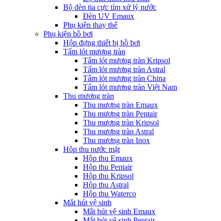
Bộ đèn tia cực tím xử lý nước
Đèn UV Emaux
Phụ kiện thay thế
Phụ kiện hồ bơi
Hộp đựng thiết bị hồ bơi
Tấm lót mương tràn
Tấm lót mương tràn Kripsol
Tấm lót mương tràn Astral
Tấm lót mương tràn China
Tấm lót mương tràn Việt Nam
Thu mương tràn
Thu mương tràn Emaux
Thu mương tràn Pentair
Thu mương tràn Kripsol
Thu mương tràn Astral
Thu mương tràn Inox
Hôp thu nước mặt
Hộp thu Emaux
Hộp thu Pentair
Hộp thu Kripsol
Hộp thu Astral
Hộp thu Waterco
Mắt hút vệ sinh
Mắt hút vệ sinh Emaux
Mắt hút vệ sinh Pentair