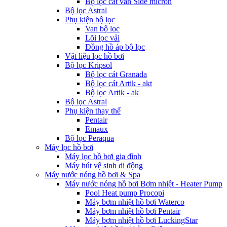
Bộ lọc cát van Side micron
Bộ lọc Astral
Phụ kiện bộ lọc
Van bộ lọc
Lõi lọc vải
Đồng hồ áp bộ lọc
Vật liệu lọc hồ bơi
Bộ lọc Kripsol
Bộ lọc cát Granada
Bộ lọc cát Artik - akt
Bộ lọc Artik - ak
Bộ lọc Astral
Phụ kiện thay thế
Pentair
Emaux
Bộ lọc Peraqua
Máy lọc hồ bơi
Máy lọc hồ bơi gia đình
Máy hút vệ sinh di động
Máy nước nóng hồ bơi & Spa
Máy nước nóng hồ bơi Bơm nhiệt - Heater Pump
Pool Heat pump Procopi
Máy bơm nhiệt hồ bơi Waterco
Máy bơm nhiệt hồ bơi Pentair
Máy bơm nhiệt hồ bơi LuckingStar