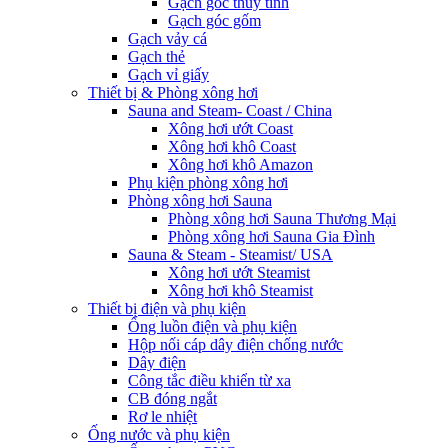
Gạch góc thủy tinh
Gạch góc gốm
Gạch vảy cá
Gạch thẻ
Gạch vỉ giấy
Thiết bị & Phòng xông hơi
Sauna and Steam- Coast / China
Xông hơi ướt Coast
Xông hơi khô Coast
Xông hơi khô Amazon
Phụ kiện phòng xông hơi
Phòng xông hơi Sauna
Phòng xông hơi Sauna Thương Mại
Phòng xông hơi Sauna Gia Đình
Sauna & Steam - Steamist/ USA
Xông hơi ướt Steamist
Xông hơi khô Steamist
Thiết bị điện và phụ kiện
Ống luồn điện và phụ kiện
Hộp nối cáp dây điện chống nước
Dây điện
Công tắc điều khiển từ xa
CB đóng ngắt
Rơ le nhiệt
Ống nước và phụ kiện