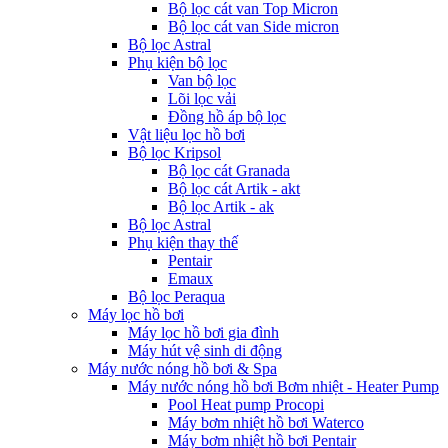
Bộ lọc cát van Top Micron
Bộ lọc cát van Side micron
Bộ lọc Astral
Phụ kiện bộ lọc
Van bộ lọc
Lõi lọc vải
Đồng hồ áp bộ lọc
Vật liệu lọc hồ bơi
Bộ lọc Kripsol
Bộ lọc cát Granada
Bộ lọc cát Artik - akt
Bộ lọc Artik - ak
Bộ lọc Astral
Phụ kiện thay thế
Pentair
Emaux
Bộ lọc Peraqua
Máy lọc hồ bơi
Máy lọc hồ bơi gia đình
Máy hút vệ sinh di động
Máy nước nóng hồ bơi & Spa
Máy nước nóng hồ bơi Bơm nhiệt - Heater Pump
Pool Heat pump Procopi
Máy bơm nhiệt hồ bơi Waterco
Máy bơm nhiệt hồ bơi Pentair