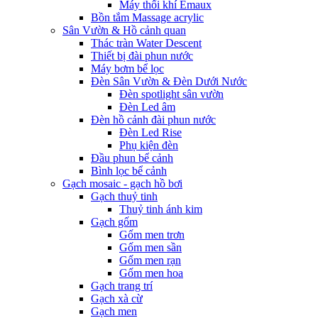
Máy thổi khí Emaux
Bồn tắm Massage acrylic
Sân Vườn & Hồ cảnh quan
Thác tràn Water Descent
Thiết bị đài phun nước
Máy bơm bể lọc
Đèn Sân Vườn & Đèn Dưới Nước
Đèn spotlight sân vườn
Đèn Led âm
Đèn hồ cảnh đài phun nước
Đèn Led Rise
Phụ kiện đèn
Đầu phun bể cảnh
Bình lọc bể cảnh
Gạch mosaic - gạch hồ bơi
Gạch thuỷ tinh
Thuỷ tinh ánh kim
Gạch gốm
Gốm men trơn
Gốm men sần
Gốm men rạn
Gốm men hoa
Gạch trang trí
Gạch xà cừ
Gạch men