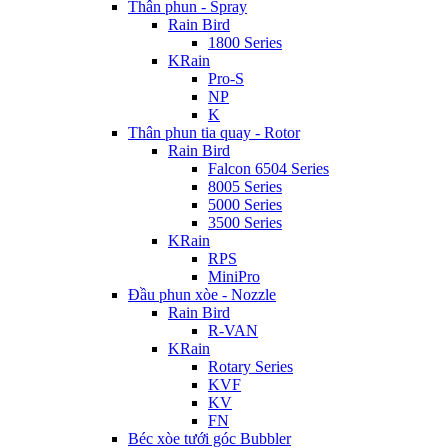
Thân phun - Spray
Rain Bird
1800 Series
KRain
Pro-S
NP
K
Thân phun tia quay - Rotor
Rain Bird
Falcon 6504 Series
8005 Series
5000 Series
3500 Series
KRain
RPS
MiniPro
Đầu phun xòe - Nozzle
Rain Bird
R-VAN
KRain
Rotary Series
KVF
KV
FN
Béc xòe tưới góc Bubbler