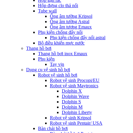
Hộp gạn rác
Hộp đựng clo thả nổi
Tube wall
Ống âm tường Kripsol
Ống âm tường Astral
Ống âm tương Emaux
Phụ kiện chống đẩy nổi
Phụ kiện chống đẩy nổi astral
Bộ điều khiển mực nước
Thang hồ bơi
Thang hồ bơi inox Emaux
Phụ kiện
Tay vịn
Dụng cụ vệ sinh hồ bơi
Robot vệ sinh hồ bơi
Robot vệ sinh Procopi/EU
Robot vệ sinh Maytronics
Dolphin X
Dolphin Wave
Dolphin S
Dolphin M
Dolphin Liberty
Robot vệ sinh Kripsol
Robot vệ sinh Pentair/ USA
Bàn chải hồ bơi