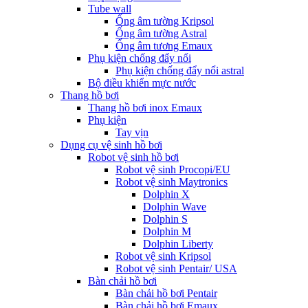
Tube wall
Ống âm tường Kripsol
Ống âm tường Astral
Ống âm tương Emaux
Phụ kiện chống đẩy nổi
Phụ kiện chống đẩy nổi astral
Bộ điều khiển mực nước
Thang hồ bơi
Thang hồ bơi inox Emaux
Phụ kiện
Tay vịn
Dụng cụ vệ sinh hồ bơi
Robot vệ sinh hồ bơi
Robot vệ sinh Procopi/EU
Robot vệ sinh Maytronics
Dolphin X
Dolphin Wave
Dolphin S
Dolphin M
Dolphin Liberty
Robot vệ sinh Kripsol
Robot vệ sinh Pentair/ USA
Bàn chải hồ bơi
Bàn chải hồ bơi Pentair
Bàn chải hồ bơi Emaux