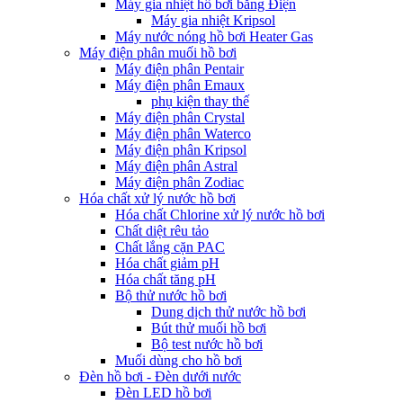
Máy gia nhiệt hồ bơi bằng Điện
Máy gia nhiệt Kripsol
Máy nước nóng hồ bơi Heater Gas
Máy điện phân muối hồ bơi
Máy điện phân Pentair
Máy điện phân Emaux
phụ kiện thay thế
Máy điện phân Crystal
Máy điện phân Waterco
Máy điện phân Kripsol
Máy điện phân Astral
Máy điện phân Zodiac
Hóa chất xử lý nước hồ bơi
Hóa chất Chlorine xử lý nước hồ bơi
Chất diệt rêu tảo
Chất lắng cặn PAC
Hóa chất giảm pH
Hóa chất tăng pH
Bộ thử nước hồ bơi
Dung dịch thử nước hồ bơi
Bút thử muối hồ bơi
Bộ test nước hồ bơi
Muối dùng cho hồ bơi
Đèn hồ bơi - Đèn dưới nước
Đèn LED hồ bơi