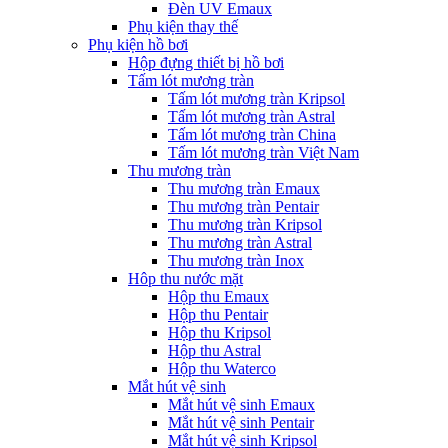
Đèn UV Emaux
Phụ kiện thay thế
Phụ kiện hồ bơi
Hộp đựng thiết bị hồ bơi
Tấm lót mương tràn
Tấm lót mương tràn Kripsol
Tấm lót mương tràn Astral
Tấm lót mương tràn China
Tấm lót mương tràn Việt Nam
Thu mương tràn
Thu mương tràn Emaux
Thu mương tràn Pentair
Thu mương tràn Kripsol
Thu mương tràn Astral
Thu mương tràn Inox
Hôp thu nước mặt
Hộp thu Emaux
Hộp thu Pentair
Hộp thu Kripsol
Hộp thu Astral
Hộp thu Waterco
Mắt hút vệ sinh
Mắt hút vệ sinh Emaux
Mắt hút vệ sinh Pentair
Mắt hút vệ sinh Kripsol