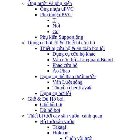
Ống nước và phụ kiện
Ống nhựa uPVC
Phụ tùng uPVC
T
Nối
Co
Phụ kiện Support ống
Dụng cụ bơi lội & Thiết bị cứu hộ
Thiết bị cứu hộ & an toàn bơi lội
Dụng cụ cứu hộ khác
Ván cứu hộ - Lifeguard Board
Phao cứu hộ
Áo Phao
Dụng cụ thể thao dưới nước
Ván Lướt sóng
Thuyền chèoKayak
Dụng cụ bơi lội
Ghế & Dù Hồ bơi
Ghế hồ bơi
Dù hồ bơi
Thiết bị tưới cây sân vườn, cảnh quan
Bộ tưới sân vườn
Takagi
Holman
Cuộn vòi tưới