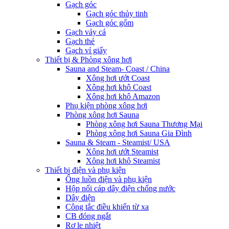
Gạch góc
Gạch góc thủy tinh
Gạch góc gốm
Gạch vảy cá
Gạch thẻ
Gạch vỉ giấy
Thiết bị & Phòng xông hơi
Sauna and Steam- Coast / China
Xông hơi ướt Coast
Xông hơi khô Coast
Xông hơi khô Amazon
Phụ kiện phòng xông hơi
Phòng xông hơi Sauna
Phòng xông hơi Sauna Thương Mại
Phòng xông hơi Sauna Gia Đình
Sauna & Steam - Steamist/ USA
Xông hơi ướt Steamist
Xông hơi khô Steamist
Thiết bị điện và phụ kiện
Ống luồn điện và phụ kiện
Hộp nối cáp dây điện chống nước
Dây điện
Công tắc điều khiển từ xa
CB đóng ngắt
Rơ le nhiệt