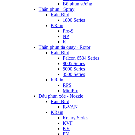
Bộ phun sương
Thân phun - Spray
Rain Bird
1800 Series
KRain
Pro-S
NP
K
Thân phun tia quay - Rotor
Rain Bird
Falcon 6504 Series
8005 Series
5000 Series
3500 Series
KRain
RPS
MiniPro
Đầu phun xòe - Nozzle
Rain Bird
R-VAN
KRain
Rotary Series
KVF
KV
FN