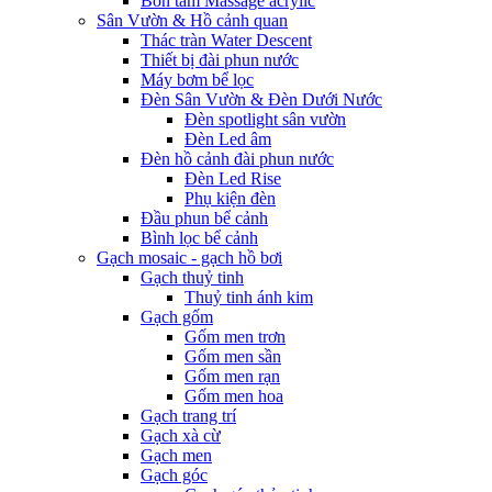
Bồn tắm Massage acrylic
Sân Vườn & Hồ cảnh quan
Thác tràn Water Descent
Thiết bị đài phun nước
Máy bơm bể lọc
Đèn Sân Vườn & Đèn Dưới Nước
Đèn spotlight sân vườn
Đèn Led âm
Đèn hồ cảnh đài phun nước
Đèn Led Rise
Phụ kiện đèn
Đầu phun bể cảnh
Bình lọc bể cảnh
Gạch mosaic - gạch hồ bơi
Gạch thuỷ tinh
Thuỷ tinh ánh kim
Gạch gốm
Gốm men trơn
Gốm men sần
Gốm men rạn
Gốm men hoa
Gạch trang trí
Gạch xà cừ
Gạch men
Gạch góc