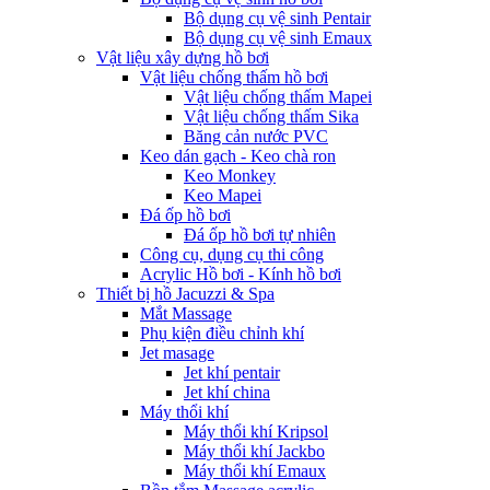
Bộ dụng cụ vệ sinh Pentair
Bộ dụng cụ vệ sinh Emaux
Vật liệu xây dựng hồ bơi
Vật liệu chống thấm hồ bơi
Vật liệu chống thấm Mapei
Vật liệu chống thấm Sika
Băng cản nước PVC
Keo dán gạch - Keo chà ron
Keo Monkey
Keo Mapei
Đá ốp hồ bơi
Đá ốp hồ bơi tự nhiên
Công cụ, dụng cụ thi công
Acrylic Hồ bơi - Kính hồ bơi
Thiết bị hồ Jacuzzi & Spa
Mắt Massage
Phụ kiện điều chỉnh khí
Jet masage
Jet khí pentair
Jet khí china
Máy thổi khí
Máy thổi khí Kripsol
Máy thổi khí Jackbo
Máy thổi khí Emaux