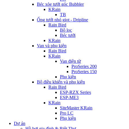
Béc xòe tưới góc Bubbler
KRain
TB
Ống tưới nhỏ giọt - Dripline
Rain Bird
Bộ lọc
Béc tưới
KRain
Van và phụ kiện
Rain Bird
KRain
Van điện từ
ProSeries 200
ProSeries 150
Phụ kiện
Bộ điều khiển và phụ kiện
Rain Bird
ESP-RZX Series
ESP-ME3
KRain
SiteMaster KRain
Pro LC
Phụ kiện
Dự án
Hồ bơi gia đình & Biệt Thự