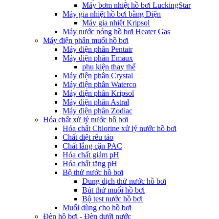
Máy bơm nhiệt hồ bơi LuckingStar
Máy gia nhiệt hồ bơi bằng Điện
Máy gia nhiệt Kripsol
Máy nước nóng hồ bơi Heater Gas
Máy điện phân muối hồ bơi
Máy điện phân Pentair
Máy điện phân Emaux
phụ kiện thay thế
Máy điện phân Crystal
Máy điện phân Waterco
Máy điện phân Kripsol
Máy điện phân Astral
Máy điện phân Zodiac
Hóa chất xử lý nước hồ bơi
Hóa chất Chlorine xử lý nước hồ bơi
Chất diệt rêu tảo
Chất lắng cặn PAC
Hóa chất giảm pH
Hóa chất tăng pH
Bộ thử nước hồ bơi
Dung dịch thử nước hồ bơi
Bút thử muối hồ bơi
Bộ test nước hồ bơi
Muối dùng cho hồ bơi
Đèn hồ bơi - Đèn dưới nước