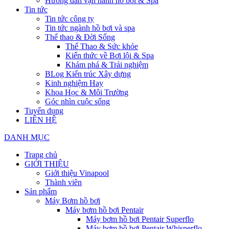
Hướng dẫn vận hành hồ bơi & Spa
Tin tức
Tin tức công ty
Tin tức ngành hồ bơi và spa
Thể thao & Đời Sống
Thể Thao & Sức khỏe
Kiến thức về Bơi lội & Spa
Khám phá & Trải nghiệm
BLog Kiến trúc Xây dựng
Kinh nghiệm Hay
Khoa Học & Môi Trường
Góc nhìn cuộc sống
Tuyển dụng
LIÊN HỆ
DANH MỤC
Trang chủ
GIỚI THIỆU
Giới thiệu Vinapool
Thành viên
Sản phẩm
Máy Bơm hồ bơi
Máy bơm hồ bơi Pentair
Máy bơm hồ bơi Pentair Superflo
Máy bơm hồ bơi Pentair Whisperflo