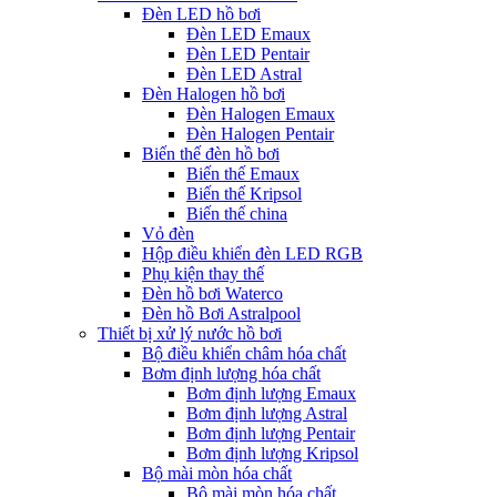
Đèn LED hồ bơi
Đèn LED Emaux
Đèn LED Pentair
Đèn LED Astral
Đèn Halogen hồ bơi
Đèn Halogen Emaux
Đèn Halogen Pentair
Biến thế đèn hồ bơi
Biến thế Emaux
Biến thế Kripsol
Biến thế china
Vỏ đèn
Hộp điều khiển đèn LED RGB
Phụ kiện thay thế
Đèn hồ bơi Waterco
Đèn hồ Bơi Astralpool
Thiết bị xử lý nước hồ bơi
Bộ điều khiển châm hóa chất
Bơm định lượng hóa chất
Bơm định lượng Emaux
Bơm định lượng Astral
Bơm định lượng Pentair
Bơm định lượng Kripsol
Bộ mài mòn hóa chất
Bộ mài mòn hóa chất