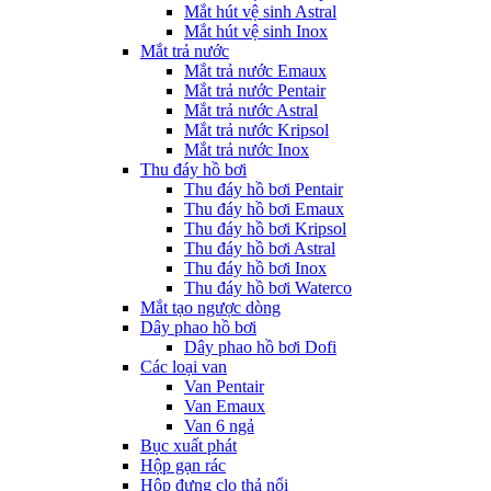
Mắt hút vệ sinh Astral
Mắt hút vệ sinh Inox
Mắt trả nước
Mắt trả nước Emaux
Mắt trả nước Pentair
Mắt trả nước Astral
Mắt trả nước Kripsol
Mắt trả nước Inox
Thu đáy hồ bơi
Thu đáy hồ bơi Pentair
Thu đáy hồ bơi Emaux
Thu đáy hồ bơi Kripsol
Thu đáy hồ bơi Astral
Thu đáy hồ bơi Inox
Thu đáy hồ bơi Waterco
Mắt tạo ngược dòng
Dây phao hồ bơi
Dây phao hồ bơi Dofi
Các loại van
Van Pentair
Van Emaux
Van 6 ngả
Bục xuất phát
Hộp gạn rác
Hộp đựng clo thả nổi