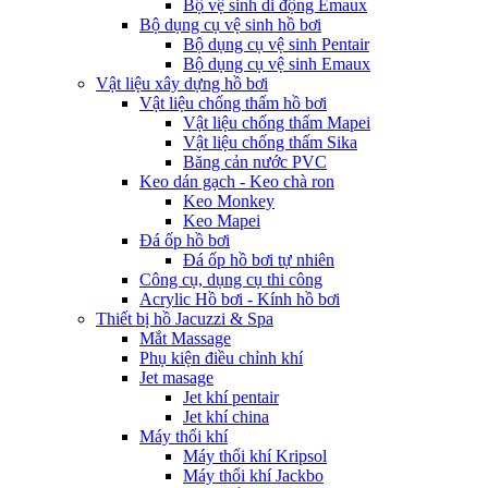
Bộ vệ sinh di động Emaux
Bộ dụng cụ vệ sinh hồ bơi
Bộ dụng cụ vệ sinh Pentair
Bộ dụng cụ vệ sinh Emaux
Vật liệu xây dựng hồ bơi
Vật liệu chống thấm hồ bơi
Vật liệu chống thấm Mapei
Vật liệu chống thấm Sika
Băng cản nước PVC
Keo dán gạch - Keo chà ron
Keo Monkey
Keo Mapei
Đá ốp hồ bơi
Đá ốp hồ bơi tự nhiên
Công cụ, dụng cụ thi công
Acrylic Hồ bơi - Kính hồ bơi
Thiết bị hồ Jacuzzi & Spa
Mắt Massage
Phụ kiện điều chỉnh khí
Jet masage
Jet khí pentair
Jet khí china
Máy thổi khí
Máy thổi khí Kripsol
Máy thổi khí Jackbo