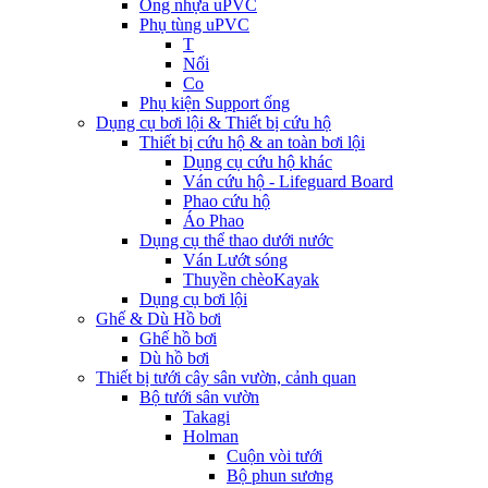
Ống nhựa uPVC
Phụ tùng uPVC
T
Nối
Co
Phụ kiện Support ống
Dụng cụ bơi lội & Thiết bị cứu hộ
Thiết bị cứu hộ & an toàn bơi lội
Dụng cụ cứu hộ khác
Ván cứu hộ - Lifeguard Board
Phao cứu hộ
Áo Phao
Dụng cụ thể thao dưới nước
Ván Lướt sóng
Thuyền chèoKayak
Dụng cụ bơi lội
Ghế & Dù Hồ bơi
Ghế hồ bơi
Dù hồ bơi
Thiết bị tưới cây sân vườn, cảnh quan
Bộ tưới sân vườn
Takagi
Holman
Cuộn vòi tưới
Bộ phun sương