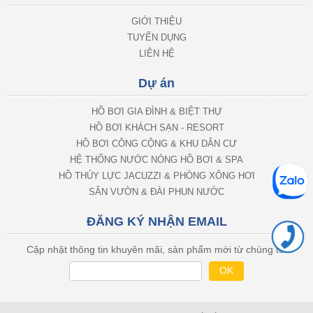
GIỚI THIỆU
TUYỂN DỤNG
LIÊN HỆ
Dự án
HỒ BƠI GIA ĐÌNH & BIỆT THỰ
HỒ BƠI KHÁCH SẠN - RESORT
HỒ BƠI CÔNG CỘNG & KHU DÂN CƯ
HỆ THỐNG NƯỚC NÓNG HỒ BƠI & SPA
HỒ THỦY LỰC JACUZZI & PHÒNG XÔNG HƠI
SÂN VƯỜN & ĐÀI PHUN NƯỚC
ĐĂNG KÝ NHẬN EMAIL
Cập nhật thông tin khuyên mãi, sản phẩm mới từ chúng tôi