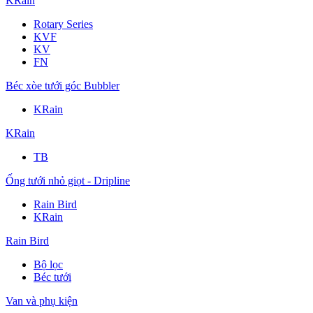
KRain
Rotary Series
KVF
KV
FN
Béc xòe tưới góc Bubbler
KRain
KRain
TB
Ống tưới nhỏ giọt - Dripline
Rain Bird
KRain
Rain Bird
Bộ lọc
Béc tưới
Van và phụ kiện