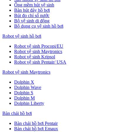
Ống mềm hút vệ sinh
Bàn hút đáy hồ bơi
Bút đo chỉ số nước
Bộ vệ sinh di động
Bộ dụng cụ vệ sinh hồ bơi
Robot vệ sinh hồ bơi
Robot vệ sinh Procopi/EU
Robot vệ sinh Maytronics
Robot vệ sinh Kripsol
Robot vệ sinh Pentair/ USA
Robot vệ sinh Maytronics
Dolphin X
Dolphin Wave
Dolphin S
Dolphin M
Dolphin Liberty
Bàn chải hồ bơi
Bàn chải hồ bơi Pentair
Bàn chải hồ bơi Emaux