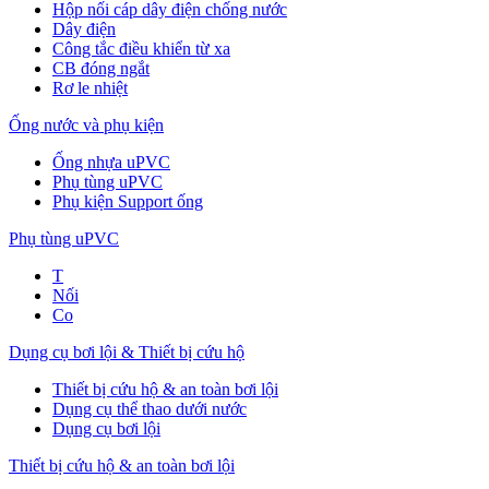
Hộp nối cáp dây điện chống nước
Dây điện
Công tắc điều khiển từ xa
CB đóng ngắt
Rơ le nhiệt
Ống nước và phụ kiện
Ống nhựa uPVC
Phụ tùng uPVC
Phụ kiện Support ống
Phụ tùng uPVC
T
Nối
Co
Dụng cụ bơi lội & Thiết bị cứu hộ
Thiết bị cứu hộ & an toàn bơi lội
Dụng cụ thể thao dưới nước
Dụng cụ bơi lội
Thiết bị cứu hộ & an toàn bơi lội