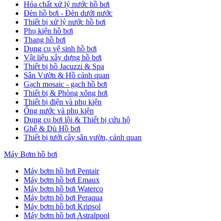
Hóa chất xử lý nước hồ bơi
Đèn hồ bơi - Đèn dưới nước
Thiết bị xử lý nước hồ bơi
Phụ kiện hồ bơi
Thang hồ bơi
Dụng cụ vệ sinh hồ bơi
Vật liệu xây dựng hồ bơi
Thiết bị hồ Jacuzzi & Spa
Sân Vườn & Hồ cảnh quan
Gạch mosaic - gạch hồ bơi
Thiết bị & Phòng xông hơi
Thiết bị điện và phụ kiện
Ống nước và phụ kiện
Dụng cụ bơi lội & Thiết bị cứu hộ
Ghế & Dù Hồ bơi
Thiết bị tưới cây sân vườn, cảnh quan
Máy Bơm hồ bơi
Máy bơm hồ bơi Pentair
Máy bơm hồ bơi Emaux
Máy bơm hồ bơi Waterco
Máy bơm hồ bơi Peraqua
Máy bơm hồ bơi Kripsol
Máy bơm hồ bơi Astralpool