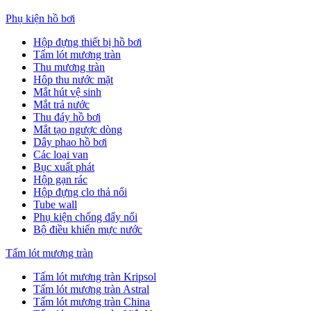
Phụ kiện hồ bơi
Hộp đựng thiết bị hồ bơi
Tấm lót mương tràn
Thu mương tràn
Hôp thu nước mặt
Mắt hút vệ sinh
Mắt trả nước
Thu đáy hồ bơi
Mắt tạo ngược dòng
Dây phao hồ bơi
Các loại van
Bục xuất phát
Hộp gạn rác
Hộp đựng clo thả nổi
Tube wall
Phụ kiện chống đẩy nổi
Bộ điều khiển mực nước
Tấm lót mương tràn
Tấm lót mương tràn Kripsol
Tấm lót mương tràn Astral
Tấm lót mương tràn China