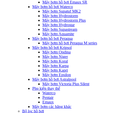
Máy bơm hồ bơi Emaux SR
Máy bơm hồ bơi Waterco
Máy bơm Supatuf MK2
Máy bơm Hydrostorm
Máy bơm Hydrostorm Plus
Máy bơm Hydrostar
Máy bơm Supastream
Máy bơm Aquamite
Máy bơm hồ bơi Peraqua
Máy bơm hồ bơi Peraqua M series
Máy bơm hồ bơi Kripsol
Máy bơm Ondina
Máy bơm Niger
Máy bơm Koral
Máy bơm Karpa
Máy bơm Kapri
Máy bơm Epsilon
Máy bơm hồ bơi Astralpool
Máy bơm Victoria Plus Silent
Phụ kiện thay thế
Waterco
Pentair
Emaux
Máy bơm các hãng khác
Bộ lọc hồ bơi