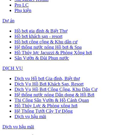
Pro LC
Phụ kiện
Dự án
Hồ bơi gia đình & Biệt Thự
Hồ bơi khách sạn - resort
Hồ bơi công cộng & Khu dân cư
Hệ thống nước nóng Hồ bơi & Spa
Hồ Thủy lực Jacuzzi & Phòng Xông hơi
Sân Vườn & Đài Phun nước
DỊCH VỤ
Dịch vụ Hồ bơi Gia đình, Biệt thự
Dịch Vụ Hồ Bơi Khách Sạn, Resort
Dịch Vụ Hồ Bơi Công Cộng, Khu Dân Cư
Hệ thống nước nóng Dân dụng & Hồ Bơi
Thi Công Sân Vườn & Hồ Cảnh Quan
Hồ Thủy Lực & Phòng xông hơi
Hệ Thống Tưới Cây Tự Động
Dịch vụ hậu mãi
Dịch vụ hậu mãi