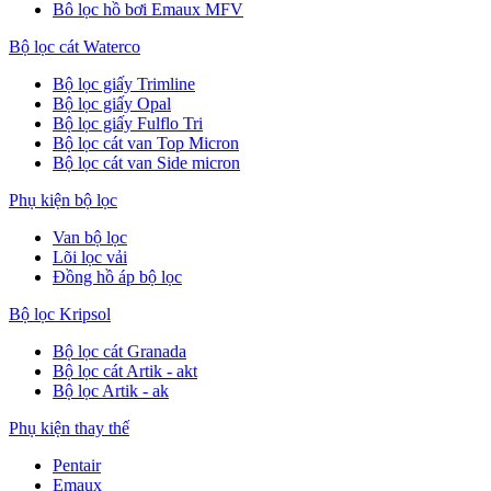
Bô lọc hồ bơi Emaux MFV
Bộ lọc cát Waterco
Bộ lọc giấy Trimline
Bộ lọc giấy Opal
Bộ lọc giấy Fulflo Tri
Bộ lọc cát van Top Micron
Bộ lọc cát van Side micron
Phụ kiện bộ lọc
Van bộ lọc
Lõi lọc vải
Đồng hồ áp bộ lọc
Bộ lọc Kripsol
Bộ lọc cát Granada
Bộ lọc cát Artik - akt
Bộ lọc Artik - ak
Phụ kiện thay thế
Pentair
Emaux