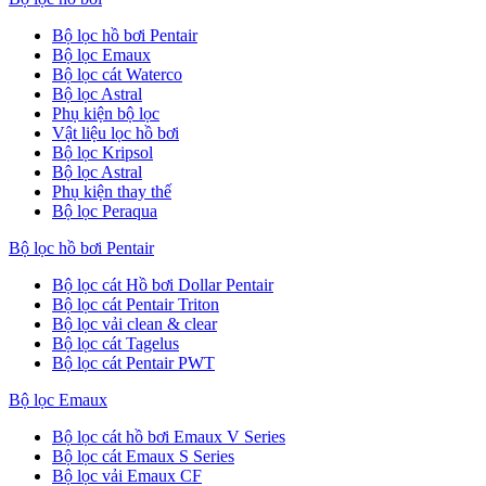
Bộ lọc hồ bơi Pentair
Bộ lọc Emaux
Bộ lọc cát Waterco
Bộ lọc Astral
Phụ kiện bộ lọc
Vật liệu lọc hồ bơi
Bộ lọc Kripsol
Bộ lọc Astral
Phụ kiện thay thế
Bộ lọc Peraqua
Bộ lọc hồ bơi Pentair
Bộ lọc cát Hồ bơi Dollar Pentair
Bộ lọc cát Pentair Triton
Bộ lọc vải clean & clear
Bộ lọc cát Tagelus
Bộ lọc cát Pentair PWT
Bộ lọc Emaux
Bộ lọc cát hồ bơi Emaux V Series
Bộ lọc cát Emaux S Series
Bộ lọc vải Emaux CF