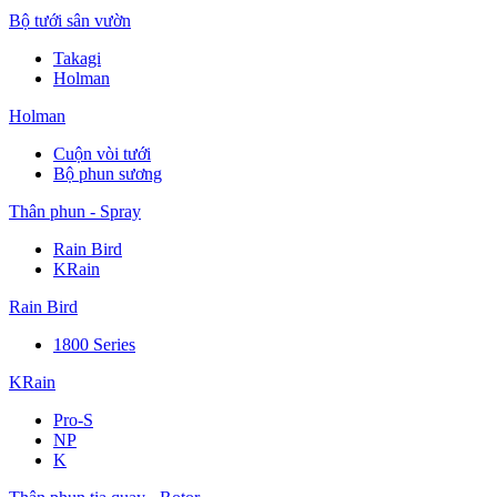
Bộ tưới sân vườn
Takagi
Holman
Holman
Cuộn vòi tưới
Bộ phun sương
Thân phun - Spray
Rain Bird
KRain
Rain Bird
1800 Series
KRain
Pro-S
NP
K