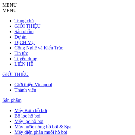
MENU
MENU
Trang chủ
GIỚI THIỆU
Sản phẩm
Dự án
DỊCH VỤ
Công Nghệ và Kiến Trúc
Tin tức
Tuyển dụng
LIÊN HỆ
GIỚI THIỆU
Giới thiệu Vinapool
Thành viên
Sản phẩm
Máy Bơm hồ bơi
Bộ lọc hồ bơi
Máy lọc hồ bơi
Máy nước nóng hồ bơi & Spa
Máy điện phân muối hồ bơi