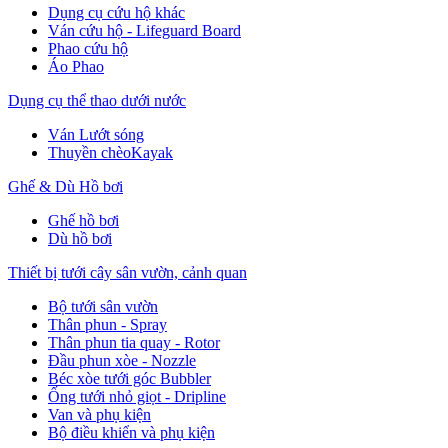
Dụng cụ cứu hộ khác
Ván cứu hộ - Lifeguard Board
Phao cứu hộ
Áo Phao
Dụng cụ thể thao dưới nước
Ván Lướt sóng
Thuyền chèoKayak
Ghế & Dù Hồ bơi
Ghế hồ bơi
Dù hồ bơi
Thiết bị tưới cây sân vườn, cảnh quan
Bộ tưới sân vườn
Thân phun - Spray
Thân phun tia quay - Rotor
Đầu phun xòe - Nozzle
Béc xòe tưới góc Bubbler
Ống tưới nhỏ giọt - Dripline
Van và phụ kiện
Bộ điều khiển và phụ kiện