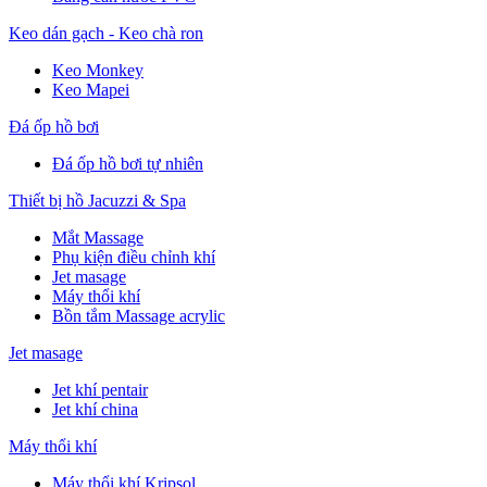
Keo dán gạch - Keo chà ron
Keo Monkey
Keo Mapei
Đá ốp hồ bơi
Đá ốp hồ bơi tự nhiên
Thiết bị hồ Jacuzzi & Spa
Mắt Massage
Phụ kiện điều chỉnh khí
Jet masage
Máy thổi khí
Bồn tắm Massage acrylic
Jet masage
Jet khí pentair
Jet khí china
Máy thổi khí
Máy thổi khí Kripsol