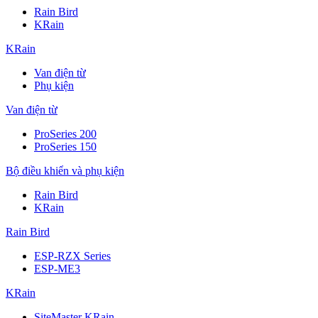
Rain Bird
KRain
KRain
Van điện từ
Phụ kiện
Van điện từ
ProSeries 200
ProSeries 150
Bộ điều khiển và phụ kiện
Rain Bird
KRain
Rain Bird
ESP-RZX Series
ESP-ME3
KRain
SiteMaster KRain