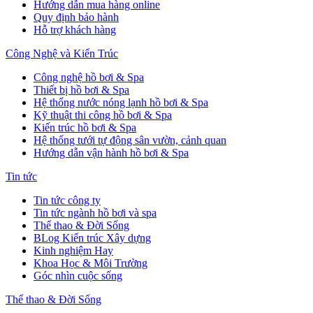
Hướng dẫn mua hàng online
Quy định bảo hành
Hỗ trợ khách hàng
Công Nghệ và Kiến Trúc
Công nghệ hồ bơi & Spa
Thiết bị hồ bơi & Spa
Hệ thống nước nóng lạnh hồ bơi & Spa
Kỹ thuật thi công hồ bơi & Spa
Kiến trúc hồ bơi & Spa
Hệ thống tưới tự động sân vườn, cảnh quan
Hướng dẫn vận hành hồ bơi & Spa
Tin tức
Tin tức công ty
Tin tức ngành hồ bơi và spa
Thể thao & Đời Sống
BLog Kiến trúc Xây dựng
Kinh nghiệm Hay
Khoa Học & Môi Trường
Góc nhìn cuộc sống
Thể thao & Đời Sống