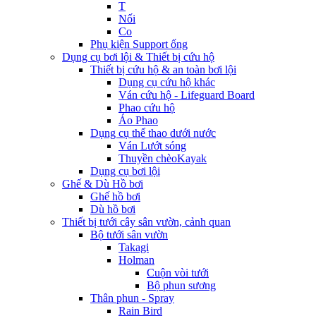
T
Nối
Co
Phụ kiện Support ống
Dụng cụ bơi lội & Thiết bị cứu hộ
Thiết bị cứu hộ & an toàn bơi lội
Dụng cụ cứu hộ khác
Ván cứu hộ - Lifeguard Board
Phao cứu hộ
Áo Phao
Dụng cụ thể thao dưới nước
Ván Lướt sóng
Thuyền chèoKayak
Dụng cụ bơi lội
Ghế & Dù Hồ bơi
Ghế hồ bơi
Dù hồ bơi
Thiết bị tưới cây sân vườn, cảnh quan
Bộ tưới sân vườn
Takagi
Holman
Cuộn vòi tưới
Bộ phun sương
Thân phun - Spray
Rain Bird