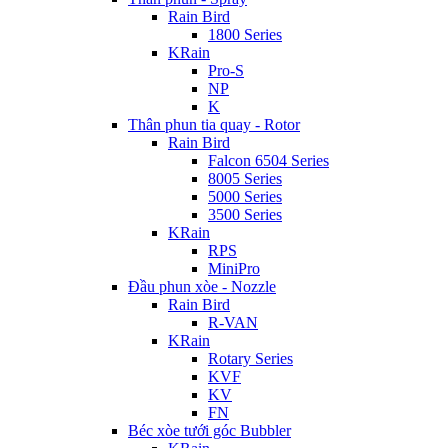
Rain Bird
1800 Series
KRain
Pro-S
NP
K
Thân phun tia quay - Rotor
Rain Bird
Falcon 6504 Series
8005 Series
5000 Series
3500 Series
KRain
RPS
MiniPro
Đầu phun xòe - Nozzle
Rain Bird
R-VAN
KRain
Rotary Series
KVF
KV
FN
Béc xòe tưới góc Bubbler