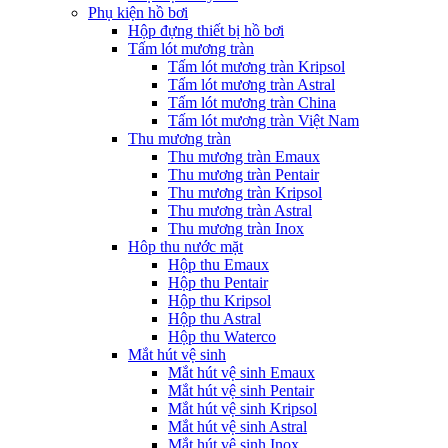
Phụ kiện hồ bơi
Hộp đựng thiết bị hồ bơi
Tấm lót mương tràn
Tấm lót mương tràn Kripsol
Tấm lót mương tràn Astral
Tấm lót mương tràn China
Tấm lót mương tràn Việt Nam
Thu mương tràn
Thu mương tràn Emaux
Thu mương tràn Pentair
Thu mương tràn Kripsol
Thu mương tràn Astral
Thu mương tràn Inox
Hôp thu nước mặt
Hộp thu Emaux
Hộp thu Pentair
Hộp thu Kripsol
Hộp thu Astral
Hộp thu Waterco
Mắt hút vệ sinh
Mắt hút vệ sinh Emaux
Mắt hút vệ sinh Pentair
Mắt hút vệ sinh Kripsol
Mắt hút vệ sinh Astral
Mắt hút vệ sinh Inox