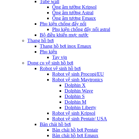
Tube wall
Ống âm tường Kripsol
Ống âm tường Astral
Ống âm tương Emaux
Phụ kiện chống đẩy nổi
Phụ kiện chống đẩy nổi astral
Bộ điều khiển mực nước
Thang hồ bơi
Thang hồ bơi inox Emaux
Phụ kiện
Tay vịn
Dụng cụ vệ sinh hồ bơi
Robot vệ sinh hồ bơi
Robot vệ sinh Procopi/EU
Robot vệ sinh Maytronics
Dolphin X
Dolphin Wave
Dolphin S
Dolphin M
Dolphin Liberty
Robot vệ sinh Kripsol
Robot vệ sinh Pentair/ USA
Bàn chải hồ bơi
Bàn chải hồ bơi Pentair
Bàn chải hồ bơi Emaux