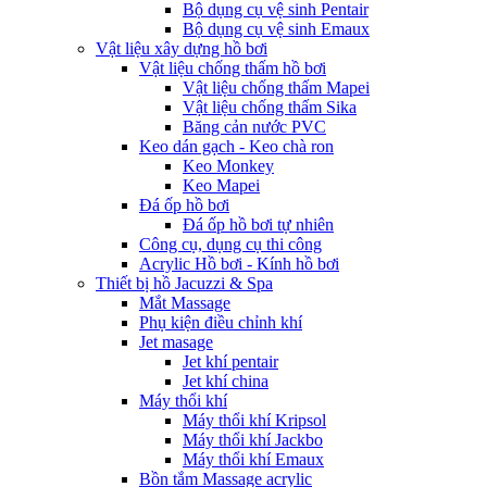
Bộ dụng cụ vệ sinh Pentair
Bộ dụng cụ vệ sinh Emaux
Vật liệu xây dựng hồ bơi
Vật liệu chống thấm hồ bơi
Vật liệu chống thấm Mapei
Vật liệu chống thấm Sika
Băng cản nước PVC
Keo dán gạch - Keo chà ron
Keo Monkey
Keo Mapei
Đá ốp hồ bơi
Đá ốp hồ bơi tự nhiên
Công cụ, dụng cụ thi công
Acrylic Hồ bơi - Kính hồ bơi
Thiết bị hồ Jacuzzi & Spa
Mắt Massage
Phụ kiện điều chỉnh khí
Jet masage
Jet khí pentair
Jet khí china
Máy thổi khí
Máy thổi khí Kripsol
Máy thổi khí Jackbo
Máy thổi khí Emaux
Bồn tắm Massage acrylic