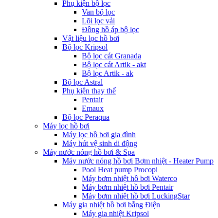
Phụ kiện bộ lọc
Van bộ lọc
Lõi lọc vải
Đồng hồ áp bộ lọc
Vật liệu lọc hồ bơi
Bộ lọc Kripsol
Bộ lọc cát Granada
Bộ lọc cát Artik - akt
Bộ lọc Artik - ak
Bộ lọc Astral
Phụ kiện thay thế
Pentair
Emaux
Bộ lọc Peraqua
Máy lọc hồ bơi
Máy lọc hồ bơi gia đình
Máy hút vệ sinh di động
Máy nước nóng hồ bơi & Spa
Máy nước nóng hồ bơi Bơm nhiệt - Heater Pump
Pool Heat pump Procopi
Máy bơm nhiệt hồ bơi Waterco
Máy bơm nhiệt hồ bơi Pentair
Máy bơm nhiệt hồ bơi LuckingStar
Máy gia nhiệt hồ bơi bằng Điện
Máy gia nhiệt Kripsol