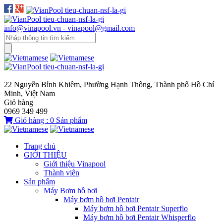
info@vinapool.vn - vinapool@gmail.com
22 Nguyễn Bỉnh Khiêm, Phường Hạnh Thông, Thành phố Hồ Chí
Minh, Việt Nam
Giỏ hàng
0969 349 499
Giỏ hàng :
0
Sản phẩm
Trang chủ
GIỚI THIỆU
Giới thiệu Vinapool
Thành viên
Sản phẩm
Máy Bơm hồ bơi
Máy bơm hồ bơi Pentair
Máy bơm hồ bơi Pentair Superflo
Máy bơm hồ bơi Pentair Whisperflo