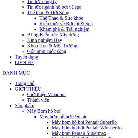
Tin tức công ty
Tin tức ngành hồ bơi và spa
Thể thao & Đời Sống
Thể Thao & Sức khỏe
Kiến thức về Bơi lội & Spa
Khám phá & Trải nghiệm
BLog Kiến trúc Xây dựng
Kinh nghiệm Hay
Khoa Học & Môi Trường
Góc nhìn cuộc sống
Tuyển dụng
LIÊN HỆ
DANH MỤC
Trang chủ
GIỚI THIỆU
Giới thiệu Vinapool
Thành viên
Sản phẩm
Máy Bơm hồ bơi
Máy bơm hồ bơi Pentair
Máy bơm hồ bơi Pentair Superflo
Máy bơm hồ bơi Pentair Whisperflo
Máy bơm Pentair Supermax