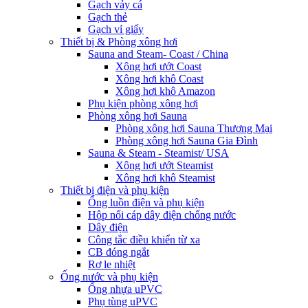
Gạch vảy cá
Gạch thẻ
Gạch vỉ giấy
Thiết bị & Phòng xông hơi
Sauna and Steam- Coast / China
Xông hơi ướt Coast
Xông hơi khô Coast
Xông hơi khô Amazon
Phụ kiện phòng xông hơi
Phòng xông hơi Sauna
Phòng xông hơi Sauna Thương Mại
Phòng xông hơi Sauna Gia Đình
Sauna & Steam - Steamist/ USA
Xông hơi ướt Steamist
Xông hơi khô Steamist
Thiết bị điện và phụ kiện
Ống luồn điện và phụ kiện
Hộp nối cáp dây điện chống nước
Dây điện
Công tắc điều khiển từ xa
CB đóng ngắt
Rơ le nhiệt
Ống nước và phụ kiện
Ống nhựa uPVC
Phụ tùng uPVC