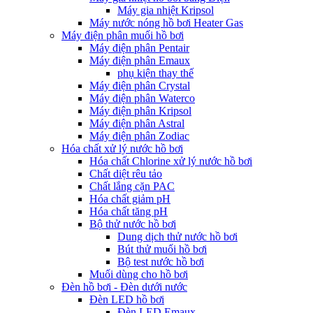
Máy gia nhiệt Kripsol
Máy nước nóng hồ bơi Heater Gas
Máy điện phân muối hồ bơi
Máy điện phân Pentair
Máy điện phân Emaux
phụ kiện thay thế
Máy điện phân Crystal
Máy điện phân Waterco
Máy điện phân Kripsol
Máy điện phân Astral
Máy điện phân Zodiac
Hóa chất xử lý nước hồ bơi
Hóa chất Chlorine xử lý nước hồ bơi
Chất diệt rêu tảo
Chất lắng cặn PAC
Hóa chất giảm pH
Hóa chất tăng pH
Bộ thử nước hồ bơi
Dung dịch thử nước hồ bơi
Bút thử muối hồ bơi
Bộ test nước hồ bơi
Muối dùng cho hồ bơi
Đèn hồ bơi - Đèn dưới nước
Đèn LED hồ bơi
Đèn LED Emaux