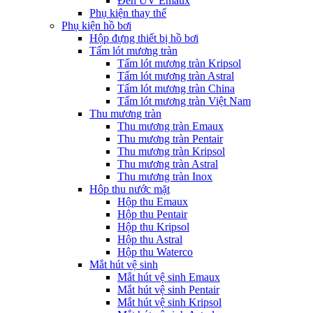
Đèn UV Emaux
Phụ kiện thay thế
Phụ kiện hồ bơi
Hộp đựng thiết bị hồ bơi
Tấm lót mương tràn
Tấm lót mương tràn Kripsol
Tấm lót mương tràn Astral
Tấm lót mương tràn China
Tấm lót mương tràn Việt Nam
Thu mương tràn
Thu mương tràn Emaux
Thu mương tràn Pentair
Thu mương tràn Kripsol
Thu mương tràn Astral
Thu mương tràn Inox
Hôp thu nước mặt
Hộp thu Emaux
Hộp thu Pentair
Hộp thu Kripsol
Hộp thu Astral
Hộp thu Waterco
Mắt hút vệ sinh
Mắt hút vệ sinh Emaux
Mắt hút vệ sinh Pentair
Mắt hút vệ sinh Kripsol