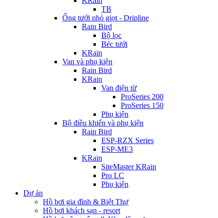
KRain
TB
Ống tưới nhỏ giọt - Dripline
Rain Bird
Bộ lọc
Béc tưới
KRain
Van và phụ kiện
Rain Bird
KRain
Van điện từ
ProSeries 200
ProSeries 150
Phụ kiện
Bộ điều khiển và phụ kiện
Rain Bird
ESP-RZX Series
ESP-ME3
KRain
SiteMaster KRain
Pro LC
Phụ kiện
Dự án
Hồ bơi gia đình & Biệt Thự
Hồ bơi khách sạn - resort