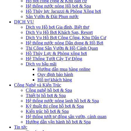
Hồ bơi công cộng & Khu dân cư
Hệ thống nước nóng Hồ bơi & Spa
Hồ Thủy lực Jacuzzi & Phòng Xông hơi
Sân Vườn & Đài Phun nước
DỊCH VỤ
Dịch vụ Hồ bơi Gia đình, Biệt thự
Dịch Vụ Hồ Bơi Khách Sạn, Resort
Dịch Vụ Hồ Bơi Công Cộng, Khu Dân Cư
Hệ thống nước nóng Dân dụng & Hồ Bơi
Thi Công Sân Vườn & Hồ Cảnh Quan
Hồ Thủy Lực & Phòng xông hơi
Hệ Thống Tưới Cây Tự Động
Dịch vụ hậu mãi
Hướng dẫn mua hàng online
Quy định bảo hành
Hỗ trợ khách hàng
Công Nghệ và Kiến Trúc
Công nghệ hồ bơi & Spa
Thiết bị hồ bơi & Spa
Hệ thống nước nóng lạnh hồ bơi & Spa
Kỹ thuật thi công hồ bơi & Spa
Kiến trúc hồ bơi & Spa
Hệ thống tưới tự động sân vườn, cảnh quan
Hướng dẫn vận hành hồ bơi & Spa
Tin tức