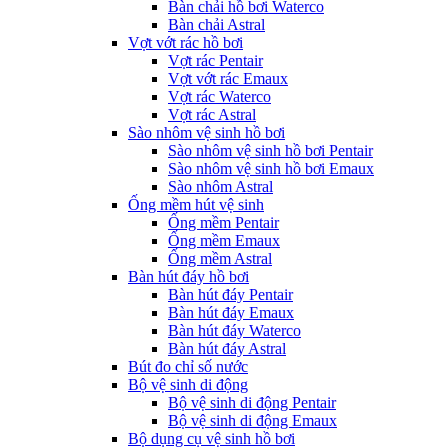
Bàn chải hồ bơi Waterco
Bàn chải Astral
Vợt vớt rác hồ bơi
Vợt rác Pentair
Vợt vớt rác Emaux
Vợt rác Waterco
Vợt rác Astral
Sào nhôm vệ sinh hồ bơi
Sào nhôm vệ sinh hồ bơi Pentair
Sào nhôm vệ sinh hồ bơi Emaux
Sào nhôm Astral
Ống mềm hút vệ sinh
Ống mềm Pentair
Ống mềm Emaux
Ống mềm Astral
Bàn hút đáy hồ bơi
Bàn hút đáy Pentair
Bàn hút đáy Emaux
Bàn hút đáy Waterco
Bàn hút đáy Astral
Bút đo chỉ số nước
Bộ vệ sinh di động
Bộ vệ sinh di động Pentair
Bộ vệ sinh di động Emaux
Bộ dụng cụ vệ sinh hồ bơi