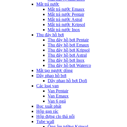
Mắt trả nước
Mắt trả nước Emaux
Mắt trả nước Pentair
Mắt trả nước Astral
Mắt trả nước Kripsol
Mắt trả nước Inox
Thu đáy hồ bơi
Thu đáy hồ bơi Pentair
Thu đáy hồ bơi Emaux
Thu đáy hồ bơi Kripsol
Thu đáy hồ bơi Astral
Thu đáy hồ bơi Inox
Thu đáy hồ bơi Waterco
Mắt tạo ngược dòng
Dây phao hồ bơi
Dây phao hồ bơi Dofi
Các loại van
Van Pentair
Van Emaux
Van 6 ngả
Bục xuất phát
Hộp gạn rác
Hộp đựng clo thả nổi
Tube wall
Ống âm tường Kripsol