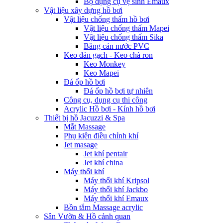
Bộ dụng cụ vệ sinh Emaux
Vật liệu xây dựng hồ bơi
Vật liệu chống thấm hồ bơi
Vật liệu chống thấm Mapei
Vật liệu chống thấm Sika
Băng cản nước PVC
Keo dán gạch - Keo chà ron
Keo Monkey
Keo Mapei
Đá ốp hồ bơi
Đá ốp hồ bơi tự nhiên
Công cụ, dụng cụ thi công
Acrylic Hồ bơi - Kính hồ bơi
Thiết bị hồ Jacuzzi & Spa
Mắt Massage
Phụ kiện điều chỉnh khí
Jet masage
Jet khí pentair
Jet khí china
Máy thổi khí
Máy thổi khí Kripsol
Máy thổi khí Jackbo
Máy thổi khí Emaux
Bồn tắm Massage acrylic
Sân Vườn & Hồ cảnh quan