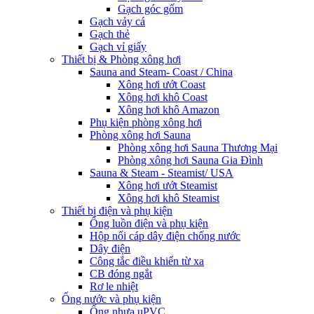
Gạch góc gốm
Gạch vảy cá
Gạch thẻ
Gạch vỉ giấy
Thiết bị & Phòng xông hơi
Sauna and Steam- Coast / China
Xông hơi ướt Coast
Xông hơi khô Coast
Xông hơi khô Amazon
Phụ kiện phòng xông hơi
Phòng xông hơi Sauna
Phòng xông hơi Sauna Thương Mại
Phòng xông hơi Sauna Gia Đình
Sauna & Steam - Steamist/ USA
Xông hơi ướt Steamist
Xông hơi khô Steamist
Thiết bị điện và phụ kiện
Ống luồn điện và phụ kiện
Hộp nối cáp dây điện chống nước
Dây điện
Công tắc điều khiển từ xa
CB đóng ngắt
Rơ le nhiệt
Ống nước và phụ kiện
Ống nhựa uPVC