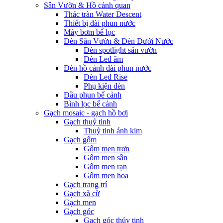
Sân Vườn & Hồ cảnh quan
Thác tràn Water Descent
Thiết bị đài phun nước
Máy bơm bể lọc
Đèn Sân Vườn & Đèn Dưới Nước
Đèn spotlight sân vườn
Đèn Led âm
Đèn hồ cảnh đài phun nước
Đèn Led Rise
Phụ kiện đèn
Đầu phun bể cảnh
Bình lọc bể cảnh
Gạch mosaic - gạch hồ bơi
Gạch thuỷ tinh
Thuỷ tinh ánh kim
Gạch gốm
Gốm men trơn
Gốm men sần
Gốm men rạn
Gốm men hoa
Gạch trang trí
Gạch xà cừ
Gạch men
Gạch góc
Gạch góc thủy tinh