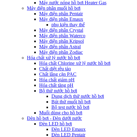
Máy nước nóng hồ bơi Heater Gas
Máy điện phân muối hồ bơi
Máy điện phân Pentair
Máy điện phân Emaux
phụ kiện thay thế
Máy điện phân Crystal
Máy điện phân Waterco
Máy điện phân Kripsol
Máy điện phân Astral
Máy điện phân Zodiac
Hóa chất xử lý nước hồ bơi
Hóa chất Chlorine xử lý nước hồ bơi
Chất diệt rêu tảo
Chất lắng cặn PAC
Hóa chất giảm pH
Hóa chất tăng pH
Bộ thử nước hồ bơi
Dung dịch thử nước hồ bơi
Bút thử muối hồ bơi
Bộ test nước hồ bơi
Muối dùng cho hồ bơi
Đèn hồ bơi - Đèn dưới nước
Đèn LED hồ bơi
Đèn LED Emaux
Đèn LED Pentair