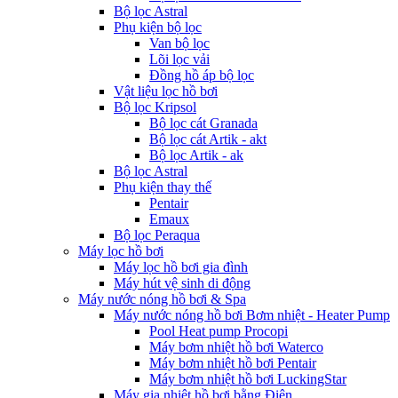
Bộ lọc Astral
Phụ kiện bộ lọc
Van bộ lọc
Lõi lọc vải
Đồng hồ áp bộ lọc
Vật liệu lọc hồ bơi
Bộ lọc Kripsol
Bộ lọc cát Granada
Bộ lọc cát Artik - akt
Bộ lọc Artik - ak
Bộ lọc Astral
Phụ kiện thay thế
Pentair
Emaux
Bộ lọc Peraqua
Máy lọc hồ bơi
Máy lọc hồ bơi gia đình
Máy hút vệ sinh di động
Máy nước nóng hồ bơi & Spa
Máy nước nóng hồ bơi Bơm nhiệt - Heater Pump
Pool Heat pump Procopi
Máy bơm nhiệt hồ bơi Waterco
Máy bơm nhiệt hồ bơi Pentair
Máy bơm nhiệt hồ bơi LuckingStar
Máy gia nhiệt hồ bơi bằng Điện