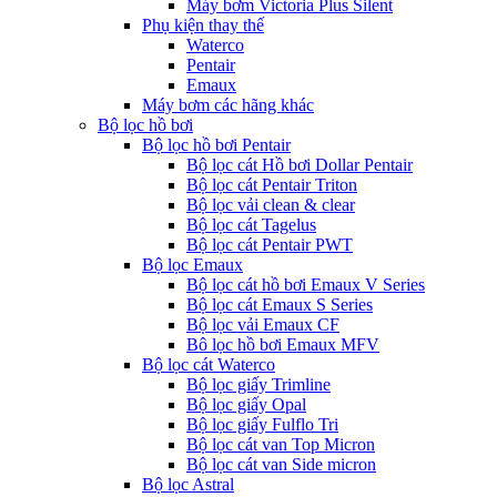
Máy bơm Victoria Plus Silent
Phụ kiện thay thế
Waterco
Pentair
Emaux
Máy bơm các hãng khác
Bộ lọc hồ bơi
Bộ lọc hồ bơi Pentair
Bộ lọc cát Hồ bơi Dollar Pentair
Bộ lọc cát Pentair Triton
Bộ lọc vải clean & clear
Bộ lọc cát Tagelus
Bộ lọc cát Pentair PWT
Bộ lọc Emaux
Bộ lọc cát hồ bơi Emaux V Series
Bộ lọc cát Emaux S Series
Bộ lọc vải Emaux CF
Bô lọc hồ bơi Emaux MFV
Bộ lọc cát Waterco
Bộ lọc giấy Trimline
Bộ lọc giấy Opal
Bộ lọc giấy Fulflo Tri
Bộ lọc cát van Top Micron
Bộ lọc cát van Side micron
Bộ lọc Astral