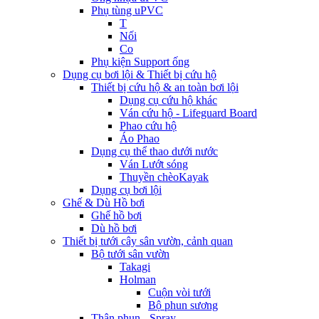
Phụ tùng uPVC
T
Nối
Co
Phụ kiện Support ống
Dụng cụ bơi lội & Thiết bị cứu hộ
Thiết bị cứu hộ & an toàn bơi lội
Dụng cụ cứu hộ khác
Ván cứu hộ - Lifeguard Board
Phao cứu hộ
Áo Phao
Dụng cụ thể thao dưới nước
Ván Lướt sóng
Thuyền chèoKayak
Dụng cụ bơi lội
Ghế & Dù Hồ bơi
Ghế hồ bơi
Dù hồ bơi
Thiết bị tưới cây sân vườn, cảnh quan
Bộ tưới sân vườn
Takagi
Holman
Cuộn vòi tưới
Bộ phun sương
Thân phun - Spray