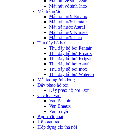
Mắt hút vệ sinh Astral
Mắt hút vệ sinh Inox
Mắt trả nước
Mắt trả nước Emaux
Mắt trả nước Pentair
Mắt trả nước Astral
Mắt trả nước Kripsol
Mắt trả nước Inox
Thu đáy hồ bơi
Thu đáy hồ bơi Pentair
Thu đáy hồ bơi Emaux
Thu đáy hồ bơi Kripsol
Thu đáy hồ bơi Astral
Thu đáy hồ bơi Inox
Thu đáy hồ bơi Waterco
Mắt tạo ngược dòng
Dây phao hồ bơi
Dây phao hồ bơi Dofi
Các loại van
Van Pentair
Van Emaux
Van 6 ngả
Bục xuất phát
Hộp gạn rác
Hộp đựng clo thả nổi