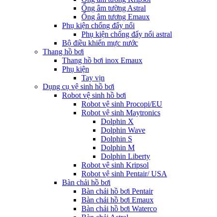
Ống âm tường Astral
Ống âm tương Emaux
Phụ kiện chống đẩy nổi
Phụ kiện chống đẩy nổi astral
Bộ điều khiển mực nước
Thang hồ bơi
Thang hồ bơi inox Emaux
Phụ kiện
Tay vịn
Dụng cụ vệ sinh hồ bơi
Robot vệ sinh hồ bơi
Robot vệ sinh Procopi/EU
Robot vệ sinh Maytronics
Dolphin X
Dolphin Wave
Dolphin S
Dolphin M
Dolphin Liberty
Robot vệ sinh Kripsol
Robot vệ sinh Pentair/ USA
Bàn chải hồ bơi
Bàn chải hồ bơi Pentair
Bàn chải hồ bơi Emaux
Bàn chải hồ bơi Waterco