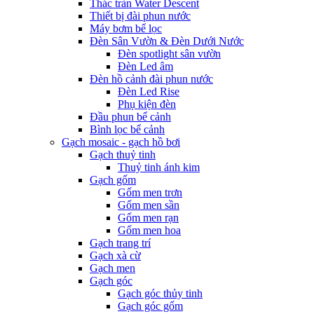
Thác tràn Water Descent
Thiết bị đài phun nước
Máy bơm bể lọc
Đèn Sân Vườn & Đèn Dưới Nước
Đèn spotlight sân vườn
Đèn Led âm
Đèn hồ cảnh đài phun nước
Đèn Led Rise
Phụ kiện đèn
Đầu phun bể cảnh
Bình lọc bể cảnh
Gạch mosaic - gạch hồ bơi
Gạch thuỷ tinh
Thuỷ tinh ánh kim
Gạch gốm
Gốm men trơn
Gốm men sần
Gốm men rạn
Gốm men hoa
Gạch trang trí
Gạch xà cừ
Gạch men
Gạch góc
Gạch góc thủy tinh
Gạch góc gốm