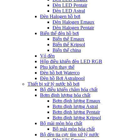
Đèn LED Pentair
Đèn LED Astral
Đèn Halogen hồ bơi
Đèn Halogen Emaux
Đèn Halogen Pentair
Biến thế đèn hồ bơi
Biến thế Emaux
Biến thế Kripsol
Biến thế china
Vỏ đèn
Hộp điều khiển đèn LED RGB
Phụ kiện thay thế
Đèn hồ bơi Waterco
Đèn hồ Bơi Astralpool
Thiết bị xử lý nước hồ bơi
Bộ điều khiển châm hóa chất
Bơm định lượng hóa chất
Bơm định lượng Emaux
Bơm định lượng Astral
Bơm định lượng Pentair
Bơm định lượng Kripsol
Bộ mài mòn hóa chất
Bộ mài mòn hóa chất
Bộ đèn tia cực tím xử lý nước