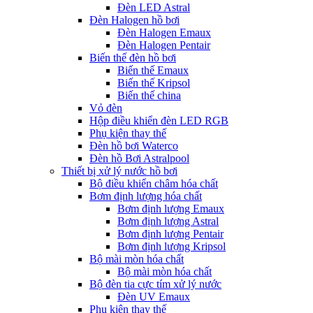
Đèn LED Astral
Đèn Halogen hồ bơi
Đèn Halogen Emaux
Đèn Halogen Pentair
Biến thế đèn hồ bơi
Biến thế Emaux
Biến thế Kripsol
Biến thế china
Vỏ đèn
Hộp điều khiển đèn LED RGB
Phụ kiện thay thế
Đèn hồ bơi Waterco
Đèn hồ Bơi Astralpool
Thiết bị xử lý nước hồ bơi
Bộ điều khiển châm hóa chất
Bơm định lượng hóa chất
Bơm định lượng Emaux
Bơm định lượng Astral
Bơm định lượng Pentair
Bơm định lượng Kripsol
Bộ mài mòn hóa chất
Bộ mài mòn hóa chất
Bộ đèn tia cực tím xử lý nước
Đèn UV Emaux
Phụ kiện thay thế