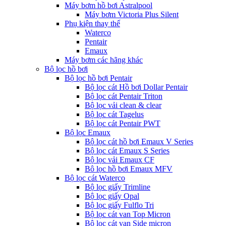
Máy bơm hồ bơi Astralpool
Máy bơm Victoria Plus Silent
Phụ kiện thay thế
Waterco
Pentair
Emaux
Máy bơm các hãng khác
Bộ lọc hồ bơi
Bộ lọc hồ bơi Pentair
Bộ lọc cát Hồ bơi Dollar Pentair
Bộ lọc cát Pentair Triton
Bộ lọc vải clean & clear
Bộ lọc cát Tagelus
Bộ lọc cát Pentair PWT
Bộ lọc Emaux
Bộ lọc cát hồ bơi Emaux V Series
Bộ lọc cát Emaux S Series
Bộ lọc vải Emaux CF
Bô lọc hồ bơi Emaux MFV
Bộ lọc cát Waterco
Bộ lọc giấy Trimline
Bộ lọc giấy Opal
Bộ lọc giấy Fulflo Tri
Bộ lọc cát van Top Micron
Bộ lọc cát van Side micron