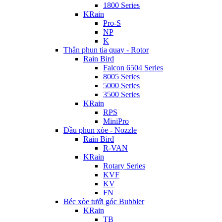
1800 Series
KRain
Pro-S
NP
K
Thân phun tia quay - Rotor
Rain Bird
Falcon 6504 Series
8005 Series
5000 Series
3500 Series
KRain
RPS
MiniPro
Đầu phun xòe - Nozzle
Rain Bird
R-VAN
KRain
Rotary Series
KVF
KV
FN
Béc xòe tưới góc Bubbler
KRain
TB