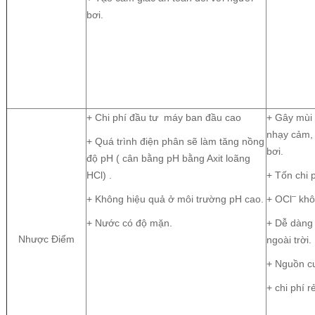
bơi.
+ Chi phí đầu tư máy ban đầu cao
+ Gây mùi 
nhạy cảm, 
+ Quá trình điện phân sẽ làm tăng nồng
bơi.
độ pH ( cân bằng pH bằng Axit loãng
HCl) .
+ Tốn chi 
–
+ Không hiệu quả ở môi trường pH cao.
+ OCl
khô
+ Nước có độ mặn.
+ Dễ dàng 
Nhược Điểm
ngoài trời.
+ Nguồn c
+ chi phí r