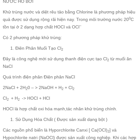
NƯỚC HỒ BƠI
Khử trùng nước và diệt rêu tảo bằng Chlorine là phương pháp hiệu
0
quả được sử dụng rộng rãi hiện nay. Trong môi trường nước 20
C
–
tồn tại ở 2 dạng hợp chất HOCl và OCl
Có 2 phương pháp khử trùng:
Điên Phân Muối Tạo Cl
2
Đây là công nghệ mới sử dụng thanh điện cực tạo Cl
từ muối ăn
2
NaCl
Quá trình điện phân Điện phân NaCl
2NaCl + 2H
0 – > 2NaOH + H
+ Cl
2
2
2
Cl
+ H
-> HOCl + HCl
2
2
HOCl là hợp chất oxi hóa mạnh,tác nhân khử trùng chính.
Sử Dụng Hóa Chất ( Được sản xuất dạng bột )
Các nguồn phổ biến là Hyporchlorite Canxi [ Ca(OCl)
] và
2
Hypochlorite natri (NaOCl) được sản xuất công nghiệp. Khi các hợp