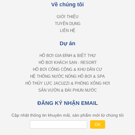
Về chúng tôi
GIỚI THIỆU
TUYỂN DỤNG
LIÊN HỆ
Dự án
HỒ BƠI GIA ĐÌNH & BIỆT THỰ
HỒ BƠI KHÁCH SẠN - RESORT
HỒ BƠI CÔNG CỘNG & KHU DÂN CƯ
HỆ THỐNG NƯỚC NÓNG HỒ BƠI & SPA
HỒ THỦY LỰC JACUZZI & PHÒNG XÔNG HƠI
SÂN VƯỜN & ĐÀI PHUN NƯỚC
ĐĂNG KÝ NHẬN EMAIL
Cập nhật thông tin khuyên mãi, sản phẩm mới từ chúng tôi