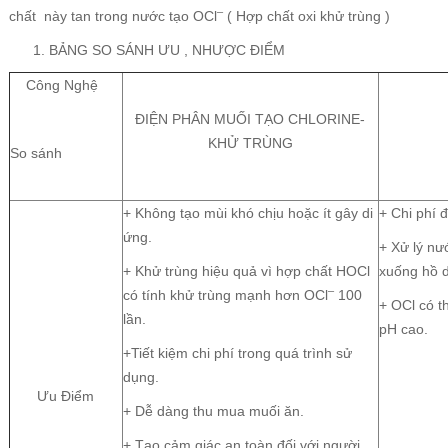
–
chất này tan trong nước tạo OCl
( Hợp chất oxi khử trùng )
BẢNG SO SÁNH ƯU , NHƯỢC ĐIỂM
Công Nghệ
ĐIỆN PHÂN MUỐI TẠO CHLORINE-
KHỬ TRÙNG
So sánh
+ Không tạo mùi khó chịu hoặc ít gây di
+ Chi phí 
ứng.
+ Xử lý nư
+ Khử trùng hiệu quả vì hợp chất HOCl
xuống hồ 
–
có tính khử trùng mạnh hơn OCl
100
+ OCl có t
lần.
pH cao.
+Tiết kiệm chi phí trong quá trình sử
dụng.
Ưu Điểm
+ Dễ dàng thu mua muối ăn.
+ Tạo cảm giác an toàn đối với người