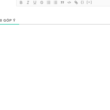
{}
[+]
0
GÓP Ý