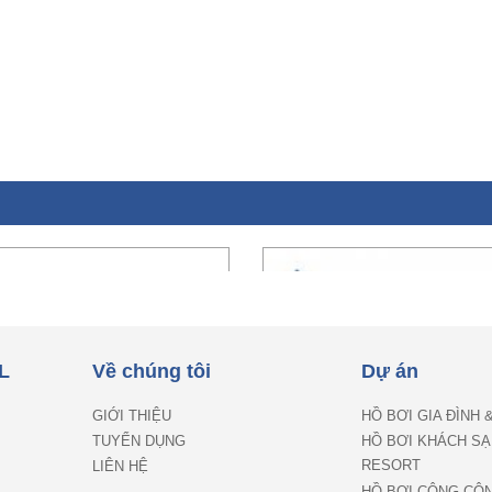
L
Về chúng tôi
Dự án
GIỚI THIỆU
HỒ BƠI GIA ĐÌNH 
TUYỂN DỤNG
HỒ BƠI KHÁCH SẠ
RESORT
LIÊN HỆ
HỒ BƠI CÔNG CỘ