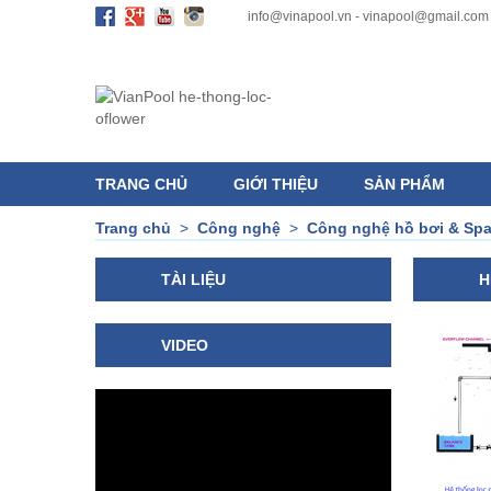
info@vinapool.vn - vinapool@gmail.com
TRANG CHỦ
GIỚI THIỆU
SẢN PHẨM
Trang chủ
>
Công nghệ
>
Công nghệ hồ bơi & Sp
TÀI LIỆU
H
VIDEO