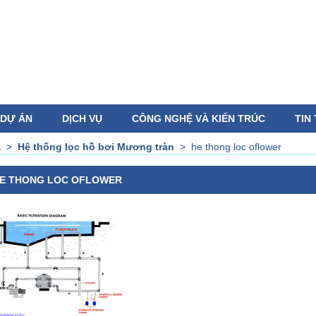
DỰ ÁN
DỊCH VỤ
CÔNG NGHỆ VÀ KIẾN TRÚC
TIN
a
>
Hệ thống lọc hồ bơi Mương tràn
>
he thong loc oflower
E THONG LOC OFLOWER