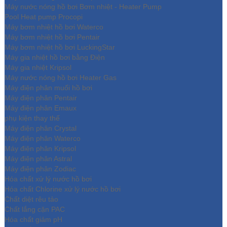
Máy nước nóng hồ bơi Bơm nhiệt - Heater Pump
Pool Heat pump Procopi
Máy bơm nhiệt hồ bơi Waterco
Máy bơm nhiệt hồ bơi Pentair
Máy bơm nhiệt hồ bơi LuckingStar
Máy gia nhiệt hồ bơi bằng Điện
Máy gia nhiệt Kripsol
Máy nước nóng hồ bơi Heater Gas
Máy điện phân muối hồ bơi
Máy điện phân Pentair
Máy điện phân Emaux
phụ kiện thay thế
Máy điện phân Crystal
Máy điện phân Waterco
Máy điện phân Kripsol
Máy điện phân Astral
Máy điện phân Zodiac
Hóa chất xử lý nước hồ bơi
Hóa chất Chlorine xử lý nước hồ bơi
Chất diệt rêu tảo
Chất lắng cặn PAC
Hóa chất giảm pH