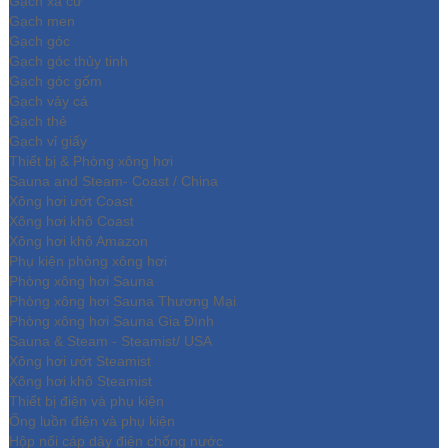
Gạch xà cừ
Gạch men
Gạch góc
Gạch góc thủy tinh
Gạch góc gốm
Gạch vảy cá
Gạch thẻ
Gạch vỉ giấy
Thiết bị & Phòng xông hơi
Sauna and Steam- Coast / China
Xông hơi ướt Coast
Xông hơi khô Coast
Xông hơi khô Amazon
Phụ kiện phòng xông hơi
Phòng xông hơi Sauna
Phòng xông hơi Sauna Thương Mại
Phòng xông hơi Sauna Gia Đình
Sauna & Steam - Steamist/ USA
Xông hơi ướt Steamist
Xông hơi khô Steamist
Thiết bị điện và phụ kiện
Ống luồn điện và phụ kiện
Hộp nối cáp dây điện chống nước