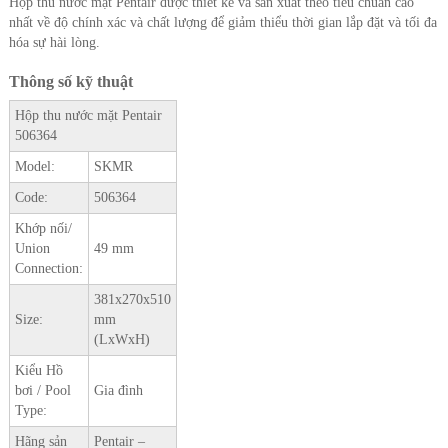
Hộp thu nước mặt Pentair được thiết kế và sản xuất theo tiêu chuẩn cao
nhất về độ chính xác và chất lượng để giảm thiểu thời gian lắp đặt và tối đa
hóa sự hài lòng.
Thông số kỹ thuật
Hộp thu nước mặt Pentair
506364
Model:
SKMR
Code:
506364
Khớp nối/
Union
49 mm
Connection:
381x270x510
Size:
mm
(LxWxH)
Kiểu Hồ
bơi / Pool
Gia đình
Type:
Hãng sản
Pentair –