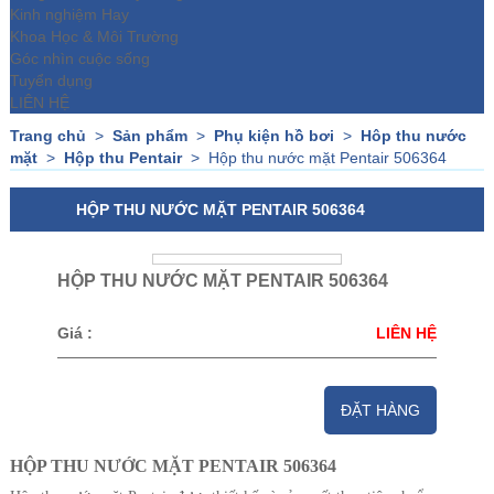
Kinh nghiệm Hay
Khoa Học & Môi Trường
Góc nhìn cuộc sống
Tuyển dụng
LIÊN HỆ
Trang chủ
>
Sản phẩm
>
Phụ kiện hồ bơi
>
Hôp thu nước
mặt
>
Hộp thu Pentair
>
Hộp thu nước mặt Pentair 506364
HỘP THU NƯỚC MẶT PENTAIR 506364
HỘP THU NƯỚC MẶT PENTAIR 506364
Giá :
LIÊN HỆ
ĐẶT HÀNG
HỘP THU NƯỚC MẶT PENTAIR 506364