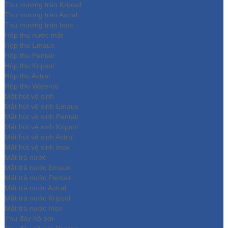
Thu mương tràn Kripsol
Thu mương tràn Astral
Thu mương tràn Inox
Hôp thu nước mặt
Hộp thu Emaux
Hộp thu Pentair
Hộp thu Kripsol
Hộp thu Astral
Hộp thu Waterco
Mắt hút vệ sinh
Mắt hút vệ sinh Emaux
Mắt hút vệ sinh Pentair
Mắt hút vệ sinh Kripsol
Mắt hút vệ sinh Astral
Mắt hút vệ sinh Inox
Mắt trả nước
Mắt trả nước Emaux
Mắt trả nước Pentair
Mắt trả nước Astral
Mắt trả nước Kripsol
Mắt trả nước Inox
Thu đáy hồ bơi