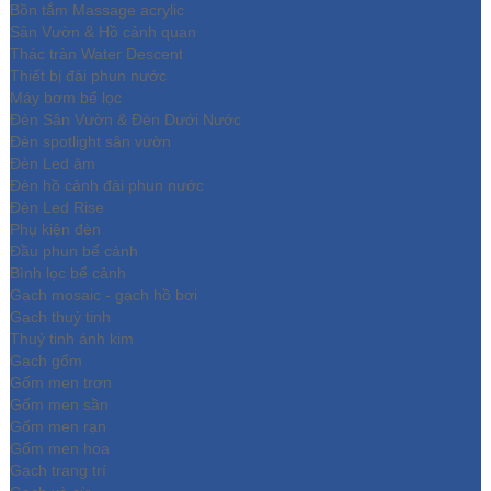
Bồn tắm Massage acrylic
Sân Vườn & Hồ cảnh quan
Thác tràn Water Descent
Thiết bị đài phun nước
Máy bơm bể lọc
Đèn Sân Vườn & Đèn Dưới Nước
Đèn spotlight sân vườn
Đèn Led âm
Đèn hồ cảnh đài phun nước
Đèn Led Rise
Phụ kiện đèn
Đầu phun bể cảnh
Bình lọc bể cảnh
Gạch mosaic - gạch hồ bơi
Gạch thuỷ tinh
Thuỷ tinh ánh kim
Gạch gốm
Gốm men trơn
Gốm men sần
Gốm men rạn
Gốm men hoa
Gạch trang trí