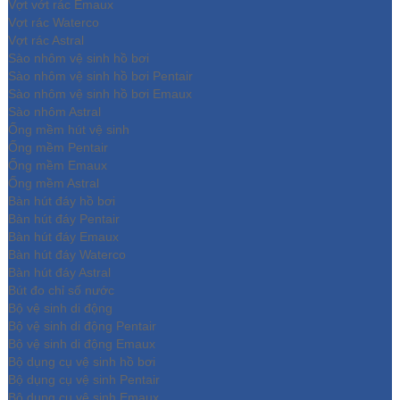
Vợt vớt rác Emaux
Vợt rác Waterco
Vợt rác Astral
Sào nhôm vệ sinh hồ bơi
Sào nhôm vệ sinh hồ bơi Pentair
Sào nhôm vệ sinh hồ bơi Emaux
Sào nhôm Astral
Ống mềm hút vệ sinh
Ống mềm Pentair
Ống mềm Emaux
Ống mềm Astral
Bàn hút đáy hồ bơi
Bàn hút đáy Pentair
Bàn hút đáy Emaux
Bàn hút đáy Waterco
Bàn hút đáy Astral
Bút đo chỉ số nước
Bộ vệ sinh di động
Bộ vệ sinh di động Pentair
Bộ vệ sinh di động Emaux
Bộ dụng cụ vệ sinh hồ bơi
Bộ dụng cụ vệ sinh Pentair
Bộ dụng cụ vệ sinh Emaux