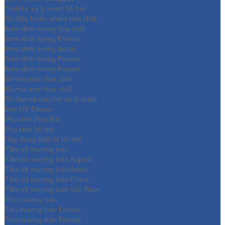
Thiết bị xử lý nước hồ bơi
Bộ điều khiển châm hóa chất
Bơm định lượng hóa chất
Bơm định lượng Emaux
Bơm định lượng Astral
Bơm định lượng Pentair
Bơm định lượng Kripsol
Bộ mài mòn hóa chất
Bộ mài mòn hóa chất
Bộ đèn tia cực tím xử lý nước
Đèn UV Emaux
Phụ kiện thay thế
Phụ kiện hồ bơi
Hộp đựng thiết bị hồ bơi
Tấm lót mương tràn
Tấm lót mương tràn Kripsol
Tấm lót mương tràn Astral
Tấm lót mương tràn China
Tấm lót mương tràn Việt Nam
Thu mương tràn
Thu mương tràn Emaux
Thu mương tràn Pentair