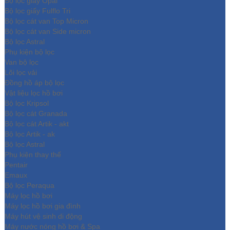
Bộ lọc giấy Opal
Bộ lọc giấy Fulflo Tri
Bộ lọc cát van Top Micron
Bộ lọc cát van Side micron
Bộ lọc Astral
Phụ kiện bộ lọc
Van bộ lọc
Lõi lọc vải
Đồng hồ áp bộ lọc
Vật liệu lọc hồ bơi
Bộ lọc Kripsol
Bộ lọc cát Granada
Bộ lọc cát Artik - akt
Bộ lọc Artik - ak
Bộ lọc Astral
Phụ kiện thay thế
Pentair
Emaux
Bộ lọc Peraqua
Máy lọc hồ bơi
Máy lọc hồ bơi gia đình
Máy hút vệ sinh di động
Máy nước nóng hồ bơi & Spa