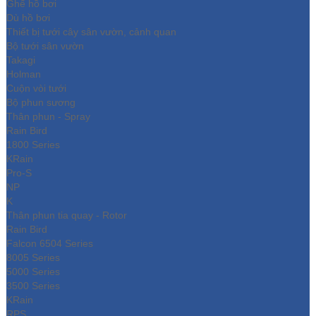
Ghế hồ bơi
Dù hồ bơi
Thiết bị tưới cây sân vườn, cảnh quan
Bộ tưới sân vườn
Takagi
Holman
Cuộn vòi tưới
Bộ phun sương
Thân phun - Spray
Rain Bird
1800 Series
KRain
Pro-S
NP
K
Thân phun tia quay - Rotor
Rain Bird
Falcon 6504 Series
8005 Series
5000 Series
3500 Series
KRain
RPS