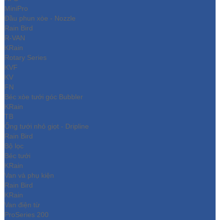
MiniPro
Đầu phun xòe - Nozzle
Rain Bird
R-VAN
KRain
Rotary Series
KVF
KV
FN
Béc xòe tưới góc Bubbler
KRain
TB
Ống tưới nhỏ giọt - Dripline
Rain Bird
Bộ lọc
Béc tưới
KRain
Van và phụ kiện
Rain Bird
KRain
Van điện từ
ProSeries 200