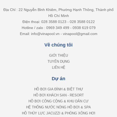
Địa Chỉ : 22 Nguyễn Bỉnh Khiêm, Phường Hạnh Thông, Thành phố
Hồ Chí Minh
Điện thoại: 028 3588 0123 - 028 3588 0122
Hotline / zalo : 0969 349 499 - 0938 619 079
Email: info@vinapool.vn - vinapool@gmail.com
Về chúng tôi
GIỚI THIỆU
TUYỂN DỤNG
LIÊN HỆ
Dự án
HỒ BƠI GIA ĐÌNH & BIỆT THỰ
HỒ BƠI KHÁCH SẠN - RESORT
HỒ BƠI CÔNG CỘNG & KHU DÂN CƯ
HỆ THỐNG NƯỚC NÓNG HỒ BƠI & SPA
HỒ THỦY LỰC JACUZZI & PHÒNG XÔNG HƠI