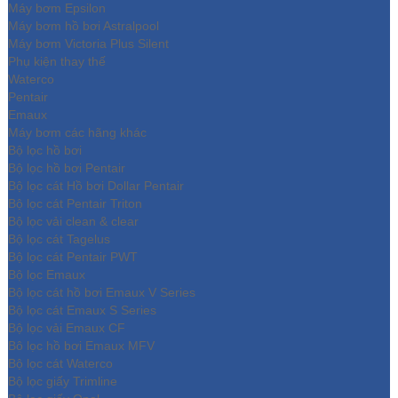
Máy bơm Epsilon
Máy bơm hồ bơi Astralpool
Máy bơm Victoria Plus Silent
Phụ kiện thay thế
Waterco
Pentair
Emaux
Máy bơm các hãng khác
Bộ lọc hồ bơi
Bộ lọc hồ bơi Pentair
Bộ lọc cát Hồ bơi Dollar Pentair
Bộ lọc cát Pentair Triton
Bộ lọc vải clean & clear
Bộ lọc cát Tagelus
Bộ lọc cát Pentair PWT
Bộ lọc Emaux
Bộ lọc cát hồ bơi Emaux V Series
Bộ lọc cát Emaux S Series
Bộ lọc vải Emaux CF
Bô lọc hồ bơi Emaux MFV
Bộ lọc cát Waterco
Bộ lọc giấy Trimline