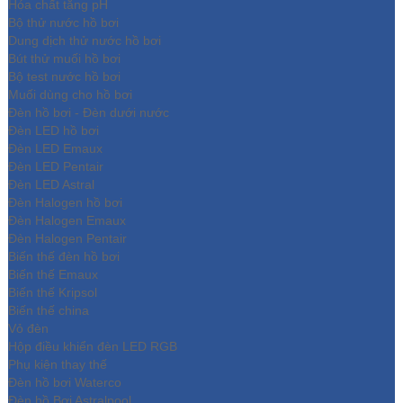
Hóa chất tăng pH
Bộ thử nước hồ bơi
Dung dịch thử nước hồ bơi
Bút thử muối hồ bơi
Bộ test nước hồ bơi
Muối dùng cho hồ bơi
Đèn hồ bơi - Đèn dưới nước
Đèn LED hồ bơi
Đèn LED Emaux
Đèn LED Pentair
Đèn LED Astral
Đèn Halogen hồ bơi
Đèn Halogen Emaux
Đèn Halogen Pentair
Biến thế đèn hồ bơi
Biến thế Emaux
Biến thế Kripsol
Biến thế china
Vỏ đèn
Hộp điều khiển đèn LED RGB
Phụ kiện thay thế
Đèn hồ bơi Waterco
Đèn hồ Bơi Astralpool