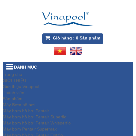
Giỏ hàng :
0
Sản phẩm
DANH MỤC
Trang chủ
GIỚI THIỆU
Giới thiệu Vinapool
Thành viên
Sản phẩm
Máy Bơm hồ bơi
Máy bơm hồ bơi Pentair
Máy bơm hồ bơi Pentair Superflo
Máy bơm hồ bơi Pentair Whisperflo
Máy bơm Pentair Supermax
Máy bơm hồ bơi Pentair Optiflo