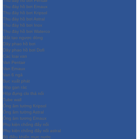
Thu đáy hồ bơi Pentair
Thu đáy hồ bơi Emaux
Thu đáy hồ bơi Kripsol
Thu đáy hồ bơi Astral
Thu đáy hồ bơi Inox
Thu đáy hồ bơi Waterco
Mắt tạo ngược dòng
Dây phao hồ bơi
Dây phao hồ bơi Dofi
Các loại van
Van Pentair
Van Emaux
Van 6 ngả
Bục xuất phát
Hộp gạn rác
Hộp đựng clo thả nổi
Tube wall
Ống âm tường Kripsol
Ống âm tường Astral
Ống âm tương Emaux
Phụ kiện chống đẩy nổi
Phụ kiện chống đẩy nổi astral
Bộ điều khiển mực nước