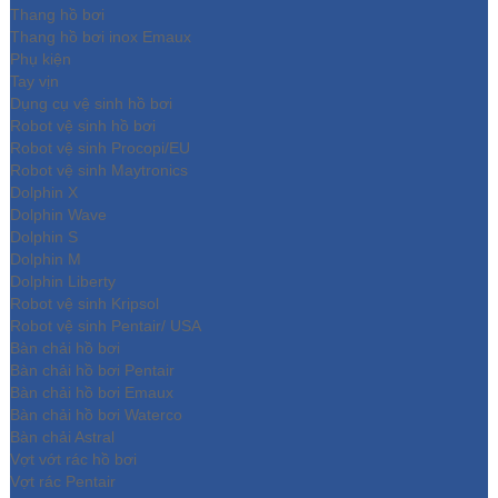
Thang hồ bơi
Thang hồ bơi inox Emaux
Phụ kiện
Tay vịn
Dụng cụ vệ sinh hồ bơi
Robot vệ sinh hồ bơi
Robot vệ sinh Procopi/EU
Robot vệ sinh Maytronics
Dolphin X
Dolphin Wave
Dolphin S
Dolphin M
Dolphin Liberty
Robot vệ sinh Kripsol
Robot vệ sinh Pentair/ USA
Bàn chải hồ bơi
Bàn chải hồ bơi Pentair
Bàn chải hồ bơi Emaux
Bàn chải hồ bơi Waterco
Bàn chải Astral
Vợt vớt rác hồ bơi
Vợt rác Pentair