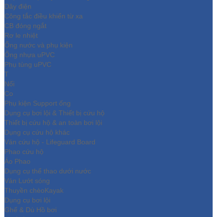
Dây điện
Công tắc điều khiển từ xa
CB đóng ngắt
Rơ le nhiệt
Ống nước và phụ kiện
Ống nhựa uPVC
Phụ tùng uPVC
T
Nối
Co
Phụ kiện Support ống
Dụng cụ bơi lội & Thiết bị cứu hộ
Thiết bị cứu hộ & an toàn bơi lội
Dụng cụ cứu hộ khác
Ván cứu hộ - Lifeguard Board
Phao cứu hộ
Áo Phao
Dụng cụ thể thao dưới nước
Ván Lướt sóng
Thuyền chèoKayak
Dụng cụ bơi lội
Ghế & Dù Hồ bơi