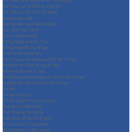
Thi Công Sân Vườn & Hồ Cảnh Quan
Hồ Thủy Lực & Phòng xông hơi
Hệ Thống Tưới Cây Tự Động
Dịch vụ hậu mãi
Hướng dẫn mua hàng online
Quy định bảo hành
Hỗ trợ khách hàng
Công Nghệ và Kiến Trúc
Công nghệ hồ bơi & Spa
Thiết bị hồ bơi & Spa
Hệ thống nước nóng lạnh hồ bơi & Spa
Kỹ thuật thi công hồ bơi & Spa
Kiến trúc hồ bơi & Spa
Hệ thống tưới tự động sân vườn, cảnh quan
Hướng dẫn vận hành hồ bơi & Spa
Tin tức
Tin tức công ty
Tin tức ngành hồ bơi và spa
Thể thao & Đời Sống
Thể Thao & Sức khỏe
Kiến thức về Bơi lội & Spa
Khám phá & Trải nghiệm
BLog Kiến trúc Xây dựng