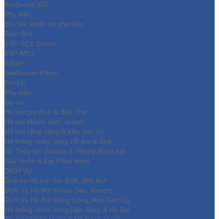
ProSeries 150
Phụ kiện
Bộ điều khiển và phụ kiện
Rain Bird
ESP-RZX Series
ESP-ME3
KRain
SiteMaster KRain
Pro LC
Phụ kiện
Dự án
Hồ bơi gia đình & Biệt Thự
Hồ bơi khách sạn - resort
Hồ bơi công cộng & Khu dân cư
Hệ thống nước nóng Hồ bơi & Spa
Hồ Thủy lực Jacuzzi & Phòng Xông hơi
Sân Vườn & Đài Phun nước
DỊCH VỤ
Dịch vụ Hồ bơi Gia đình, Biệt thự
Dịch Vụ Hồ Bơi Khách Sạn, Resort
Dịch Vụ Hồ Bơi Công Cộng, Khu Dân Cư
Hệ thống nước nóng Dân dụng & Hồ Bơi