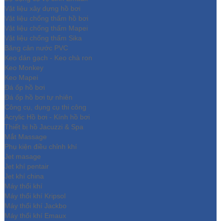
Vật liệu xây dựng hồ bơi
Vật liệu chống thấm hồ bơi
Vật liệu chống thấm Mapei
Vật liệu chống thấm Sika
Băng cản nước PVC
Keo dán gạch - Keo chà ron
Keo Monkey
Keo Mapei
Đá ốp hồ bơi
Đá ốp hồ bơi tự nhiên
Công cụ, dụng cụ thi công
Acrylic Hồ bơi - Kính hồ bơi
Thiết bị hồ Jacuzzi & Spa
Mắt Massage
Phụ kiện điều chỉnh khí
Jet masage
Jet khí pentair
Jet khí china
Máy thổi khí
Máy thổi khí Kripsol
Máy thổi khí Jackbo
Máy thổi khí Emaux