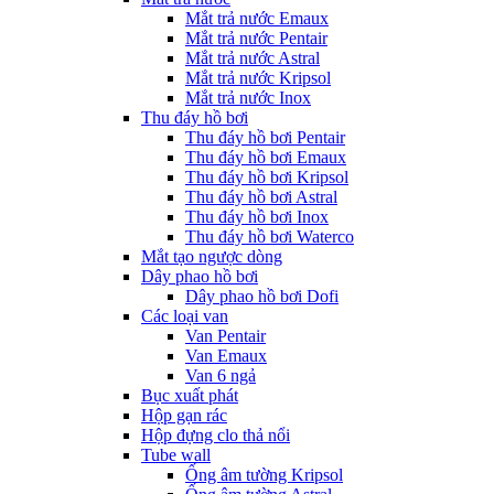
Mắt trả nước Emaux
Mắt trả nước Pentair
Mắt trả nước Astral
Mắt trả nước Kripsol
Mắt trả nước Inox
Thu đáy hồ bơi
Thu đáy hồ bơi Pentair
Thu đáy hồ bơi Emaux
Thu đáy hồ bơi Kripsol
Thu đáy hồ bơi Astral
Thu đáy hồ bơi Inox
Thu đáy hồ bơi Waterco
Mắt tạo ngược dòng
Dây phao hồ bơi
Dây phao hồ bơi Dofi
Các loại van
Van Pentair
Van Emaux
Van 6 ngả
Bục xuất phát
Hộp gạn rác
Hộp đựng clo thả nổi
Tube wall
Ống âm tường Kripsol