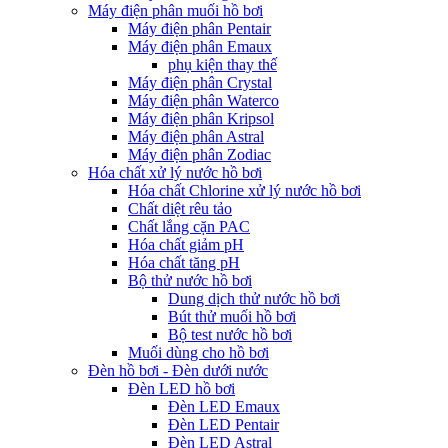
Máy điện phân muối hồ bơi
Máy điện phân Pentair
Máy điện phân Emaux
phụ kiện thay thế
Máy điện phân Crystal
Máy điện phân Waterco
Máy điện phân Kripsol
Máy điện phân Astral
Máy điện phân Zodiac
Hóa chất xử lý nước hồ bơi
Hóa chất Chlorine xử lý nước hồ bơi
Chất diệt rêu tảo
Chất lắng cặn PAC
Hóa chất giảm pH
Hóa chất tăng pH
Bộ thử nước hồ bơi
Dung dịch thử nước hồ bơi
Bút thử muối hồ bơi
Bộ test nước hồ bơi
Muối dùng cho hồ bơi
Đèn hồ bơi - Đèn dưới nước
Đèn LED hồ bơi
Đèn LED Emaux
Đèn LED Pentair
Đèn LED Astral