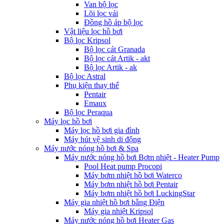
Van bộ lọc
Lõi lọc vải
Đồng hồ áp bộ lọc
Vật liệu lọc hồ bơi
Bộ lọc Kripsol
Bộ lọc cát Granada
Bộ lọc cát Artik - akt
Bộ lọc Artik - ak
Bộ lọc Astral
Phụ kiện thay thế
Pentair
Emaux
Bộ lọc Peraqua
Máy lọc hồ bơi
Máy lọc hồ bơi gia đình
Máy hút vệ sinh di động
Máy nước nóng hồ bơi & Spa
Máy nước nóng hồ bơi Bơm nhiệt - Heater Pump
Pool Heat pump Procopi
Máy bơm nhiệt hồ bơi Waterco
Máy bơm nhiệt hồ bơi Pentair
Máy bơm nhiệt hồ bơi LuckingStar
Máy gia nhiệt hồ bơi bằng Điện
Máy gia nhiệt Kripsol
Máy nước nóng hồ bơi Heater Gas