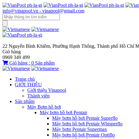
info@vinapool.vn - vinapool@gmail.com
22 Nguyễn Bỉnh Khiêm, Phường Hạnh Thông, Thành phố Hồ Chí M
Giỏ hàng
0969 349 499
Giỏ hàng :
0
Sản phẩm
Trang chủ
GIỚI THIỆU
Giới thiệu Vinapool
Thành viên
Sản phẩm
Máy Bơm hồ bơi
Máy bơm hồ bơi Pentair
Máy bơm hồ bơi Pentair Superflo
Máy bơm hồ bơi Pentair Whisperflo
Máy bơm Pentair Supermax
Máy bơm hồ bơi Pentair Optiflo