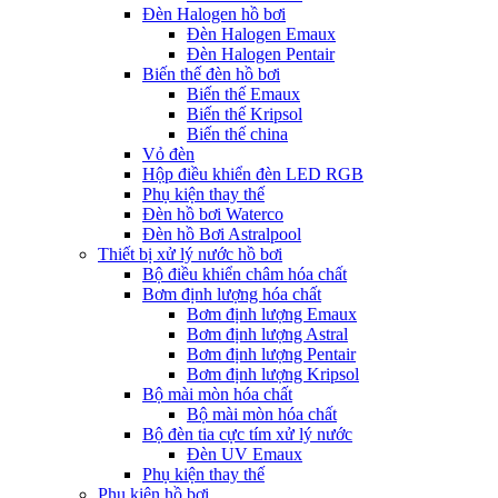
Đèn Halogen hồ bơi
Đèn Halogen Emaux
Đèn Halogen Pentair
Biến thế đèn hồ bơi
Biến thế Emaux
Biến thế Kripsol
Biến thế china
Vỏ đèn
Hộp điều khiển đèn LED RGB
Phụ kiện thay thế
Đèn hồ bơi Waterco
Đèn hồ Bơi Astralpool
Thiết bị xử lý nước hồ bơi
Bộ điều khiển châm hóa chất
Bơm định lượng hóa chất
Bơm định lượng Emaux
Bơm định lượng Astral
Bơm định lượng Pentair
Bơm định lượng Kripsol
Bộ mài mòn hóa chất
Bộ mài mòn hóa chất
Bộ đèn tia cực tím xử lý nước
Đèn UV Emaux
Phụ kiện thay thế
Phụ kiện hồ bơi