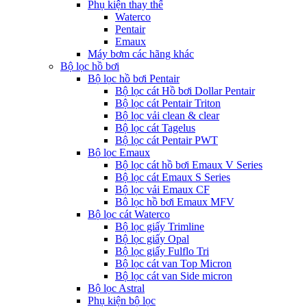
Phụ kiện thay thế
Waterco
Pentair
Emaux
Máy bơm các hãng khác
Bộ lọc hồ bơi
Bộ lọc hồ bơi Pentair
Bộ lọc cát Hồ bơi Dollar Pentair
Bộ lọc cát Pentair Triton
Bộ lọc vải clean & clear
Bộ lọc cát Tagelus
Bộ lọc cát Pentair PWT
Bộ lọc Emaux
Bộ lọc cát hồ bơi Emaux V Series
Bộ lọc cát Emaux S Series
Bộ lọc vải Emaux CF
Bô lọc hồ bơi Emaux MFV
Bộ lọc cát Waterco
Bộ lọc giấy Trimline
Bộ lọc giấy Opal
Bộ lọc giấy Fulflo Tri
Bộ lọc cát van Top Micron
Bộ lọc cát van Side micron
Bộ lọc Astral
Phụ kiện bộ lọc