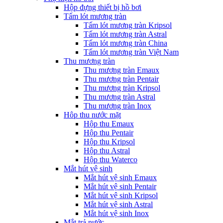
Hộp đựng thiết bị hồ bơi
Tấm lót mương tràn
Tấm lót mương tràn Kripsol
Tấm lót mương tràn Astral
Tấm lót mương tràn China
Tấm lót mương tràn Việt Nam
Thu mương tràn
Thu mương tràn Emaux
Thu mương tràn Pentair
Thu mương tràn Kripsol
Thu mương tràn Astral
Thu mương tràn Inox
Hôp thu nước mặt
Hộp thu Emaux
Hộp thu Pentair
Hộp thu Kripsol
Hộp thu Astral
Hộp thu Waterco
Mắt hút vệ sinh
Mắt hút vệ sinh Emaux
Mắt hút vệ sinh Pentair
Mắt hút vệ sinh Kripsol
Mắt hút vệ sinh Astral
Mắt hút vệ sinh Inox
Mắt trả nước