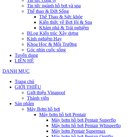
Tin tức công ty
Tin tức ngành hồ bơi và spa
Thể thao & Đời Sống
Thể Thao & Sức khỏe
Kiến thức về Bơi lội & Spa
Khám phá & Trải nghiệm
BLog Kiến trúc Xây dựng
Kinh nghiệm Hay
Khoa Học & Môi Trường
Góc nhìn cuộc sống
Tuyển dụng
LIÊN HỆ
DANH MỤC
Trang chủ
GIỚI THIỆU
Giới thiệu Vinapool
Thành viên
Sản phẩm
Máy Bơm hồ bơi
Máy bơm hồ bơi Pentair
Máy bơm hồ bơi Pentair Superflo
Máy bơm hồ bơi Pentair Whisperflo
Máy bơm Pentair Supermax
Máy bơm hồ bơi Pentair Optiflo