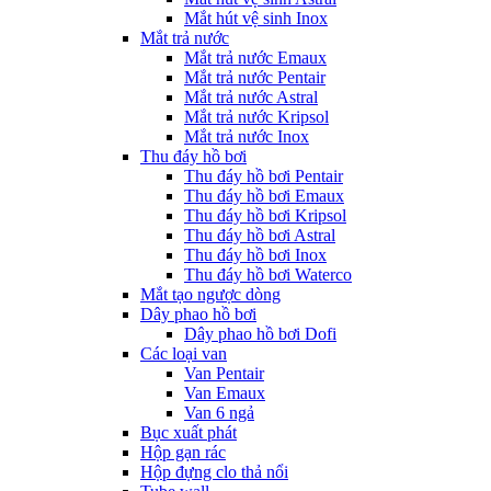
Mắt hút vệ sinh Inox
Mắt trả nước
Mắt trả nước Emaux
Mắt trả nước Pentair
Mắt trả nước Astral
Mắt trả nước Kripsol
Mắt trả nước Inox
Thu đáy hồ bơi
Thu đáy hồ bơi Pentair
Thu đáy hồ bơi Emaux
Thu đáy hồ bơi Kripsol
Thu đáy hồ bơi Astral
Thu đáy hồ bơi Inox
Thu đáy hồ bơi Waterco
Mắt tạo ngược dòng
Dây phao hồ bơi
Dây phao hồ bơi Dofi
Các loại van
Van Pentair
Van Emaux
Van 6 ngả
Bục xuất phát
Hộp gạn rác
Hộp đựng clo thả nổi