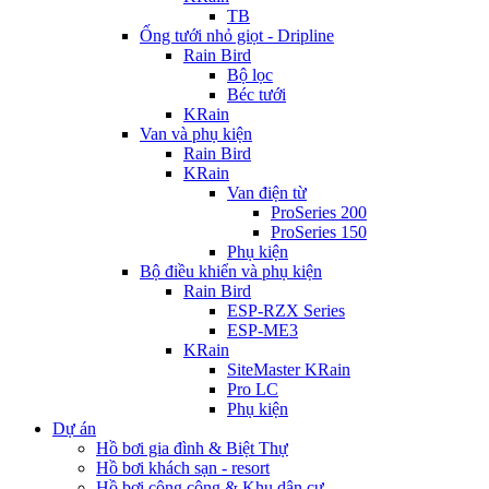
TB
Ống tưới nhỏ giọt - Dripline
Rain Bird
Bộ lọc
Béc tưới
KRain
Van và phụ kiện
Rain Bird
KRain
Van điện từ
ProSeries 200
ProSeries 150
Phụ kiện
Bộ điều khiển và phụ kiện
Rain Bird
ESP-RZX Series
ESP-ME3
KRain
SiteMaster KRain
Pro LC
Phụ kiện
Dự án
Hồ bơi gia đình & Biệt Thự
Hồ bơi khách sạn - resort
Hồ bơi công cộng & Khu dân cư