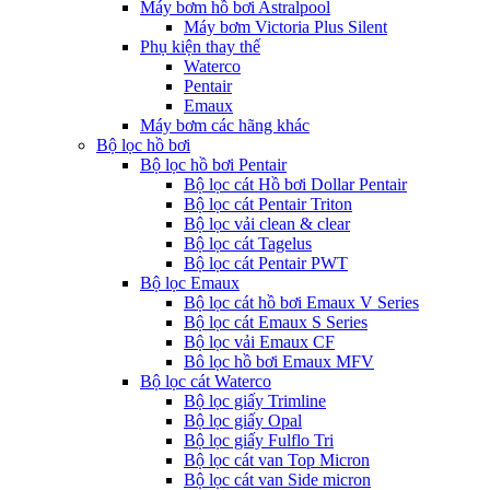
Máy bơm hồ bơi Astralpool
Máy bơm Victoria Plus Silent
Phụ kiện thay thế
Waterco
Pentair
Emaux
Máy bơm các hãng khác
Bộ lọc hồ bơi
Bộ lọc hồ bơi Pentair
Bộ lọc cát Hồ bơi Dollar Pentair
Bộ lọc cát Pentair Triton
Bộ lọc vải clean & clear
Bộ lọc cát Tagelus
Bộ lọc cát Pentair PWT
Bộ lọc Emaux
Bộ lọc cát hồ bơi Emaux V Series
Bộ lọc cát Emaux S Series
Bộ lọc vải Emaux CF
Bô lọc hồ bơi Emaux MFV
Bộ lọc cát Waterco
Bộ lọc giấy Trimline
Bộ lọc giấy Opal
Bộ lọc giấy Fulflo Tri
Bộ lọc cát van Top Micron
Bộ lọc cát van Side micron