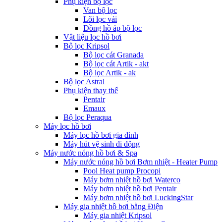
Phụ kiện bộ lọc
Van bộ lọc
Lõi lọc vải
Đồng hồ áp bộ lọc
Vật liệu lọc hồ bơi
Bộ lọc Kripsol
Bộ lọc cát Granada
Bộ lọc cát Artik - akt
Bộ lọc Artik - ak
Bộ lọc Astral
Phụ kiện thay thế
Pentair
Emaux
Bộ lọc Peraqua
Máy lọc hồ bơi
Máy lọc hồ bơi gia đình
Máy hút vệ sinh di động
Máy nước nóng hồ bơi & Spa
Máy nước nóng hồ bơi Bơm nhiệt - Heater Pump
Pool Heat pump Procopi
Máy bơm nhiệt hồ bơi Waterco
Máy bơm nhiệt hồ bơi Pentair
Máy bơm nhiệt hồ bơi LuckingStar
Máy gia nhiệt hồ bơi bằng Điện
Máy gia nhiệt Kripsol