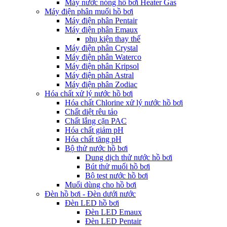
Máy nước nóng hồ bơi Heater Gas
Máy điện phân muối hồ bơi
Máy điện phân Pentair
Máy điện phân Emaux
phụ kiện thay thế
Máy điện phân Crystal
Máy điện phân Waterco
Máy điện phân Kripsol
Máy điện phân Astral
Máy điện phân Zodiac
Hóa chất xử lý nước hồ bơi
Hóa chất Chlorine xử lý nước hồ bơi
Chất diệt rêu tảo
Chất lắng cặn PAC
Hóa chất giảm pH
Hóa chất tăng pH
Bộ thử nước hồ bơi
Dung dịch thử nước hồ bơi
Bút thử muối hồ bơi
Bộ test nước hồ bơi
Muối dùng cho hồ bơi
Đèn hồ bơi - Đèn dưới nước
Đèn LED hồ bơi
Đèn LED Emaux
Đèn LED Pentair