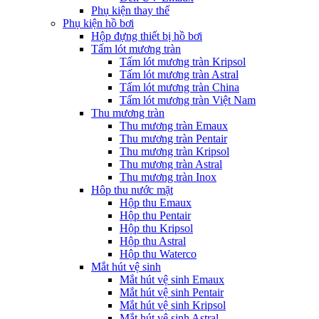
Phụ kiện thay thế
Phụ kiện hồ bơi
Hộp đựng thiết bị hồ bơi
Tấm lót mương tràn
Tấm lót mương tràn Kripsol
Tấm lót mương tràn Astral
Tấm lót mương tràn China
Tấm lót mương tràn Việt Nam
Thu mương tràn
Thu mương tràn Emaux
Thu mương tràn Pentair
Thu mương tràn Kripsol
Thu mương tràn Astral
Thu mương tràn Inox
Hôp thu nước mặt
Hộp thu Emaux
Hộp thu Pentair
Hộp thu Kripsol
Hộp thu Astral
Hộp thu Waterco
Mắt hút vệ sinh
Mắt hút vệ sinh Emaux
Mắt hút vệ sinh Pentair
Mắt hút vệ sinh Kripsol
Mắt hút vệ sinh Astral