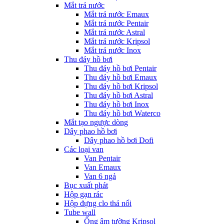
Mắt trả nước
Mắt trả nước Emaux
Mắt trả nước Pentair
Mắt trả nước Astral
Mắt trả nước Kripsol
Mắt trả nước Inox
Thu đáy hồ bơi
Thu đáy hồ bơi Pentair
Thu đáy hồ bơi Emaux
Thu đáy hồ bơi Kripsol
Thu đáy hồ bơi Astral
Thu đáy hồ bơi Inox
Thu đáy hồ bơi Waterco
Mắt tạo ngược dòng
Dây phao hồ bơi
Dây phao hồ bơi Dofi
Các loại van
Van Pentair
Van Emaux
Van 6 ngả
Bục xuất phát
Hộp gạn rác
Hộp đựng clo thả nổi
Tube wall
Ống âm tường Kripsol