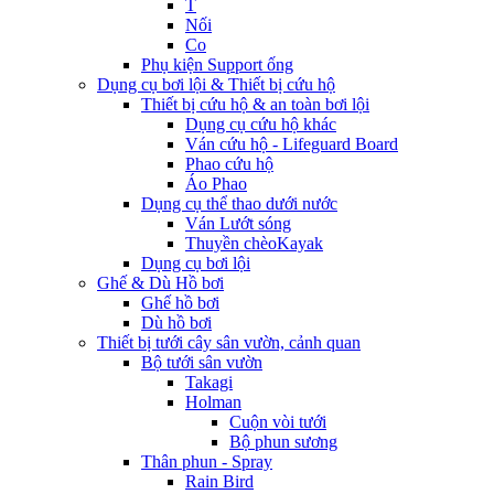
T
Nối
Co
Phụ kiện Support ống
Dụng cụ bơi lội & Thiết bị cứu hộ
Thiết bị cứu hộ & an toàn bơi lội
Dụng cụ cứu hộ khác
Ván cứu hộ - Lifeguard Board
Phao cứu hộ
Áo Phao
Dụng cụ thể thao dưới nước
Ván Lướt sóng
Thuyền chèoKayak
Dụng cụ bơi lội
Ghế & Dù Hồ bơi
Ghế hồ bơi
Dù hồ bơi
Thiết bị tưới cây sân vườn, cảnh quan
Bộ tưới sân vườn
Takagi
Holman
Cuộn vòi tưới
Bộ phun sương
Thân phun - Spray
Rain Bird