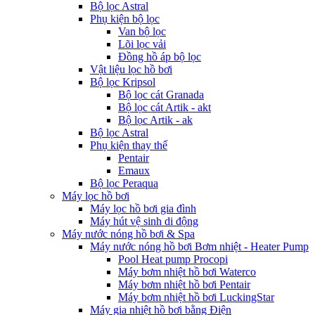
Bộ lọc Astral
Phụ kiện bộ lọc
Van bộ lọc
Lõi lọc vải
Đồng hồ áp bộ lọc
Vật liệu lọc hồ bơi
Bộ lọc Kripsol
Bộ lọc cát Granada
Bộ lọc cát Artik - akt
Bộ lọc Artik - ak
Bộ lọc Astral
Phụ kiện thay thế
Pentair
Emaux
Bộ lọc Peraqua
Máy lọc hồ bơi
Máy lọc hồ bơi gia đình
Máy hút vệ sinh di động
Máy nước nóng hồ bơi & Spa
Máy nước nóng hồ bơi Bơm nhiệt - Heater Pump
Pool Heat pump Procopi
Máy bơm nhiệt hồ bơi Waterco
Máy bơm nhiệt hồ bơi Pentair
Máy bơm nhiệt hồ bơi LuckingStar
Máy gia nhiệt hồ bơi bằng Điện