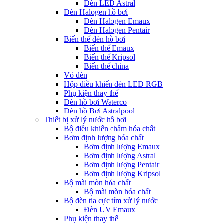
Đèn LED Astral
Đèn Halogen hồ bơi
Đèn Halogen Emaux
Đèn Halogen Pentair
Biến thế đèn hồ bơi
Biến thế Emaux
Biến thế Kripsol
Biến thế china
Vỏ đèn
Hộp điều khiển đèn LED RGB
Phụ kiện thay thế
Đèn hồ bơi Waterco
Đèn hồ Bơi Astralpool
Thiết bị xử lý nước hồ bơi
Bộ điều khiển châm hóa chất
Bơm định lượng hóa chất
Bơm định lượng Emaux
Bơm định lượng Astral
Bơm định lượng Pentair
Bơm định lượng Kripsol
Bộ mài mòn hóa chất
Bộ mài mòn hóa chất
Bộ đèn tia cực tím xử lý nước
Đèn UV Emaux
Phụ kiện thay thế