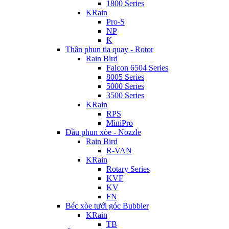
1800 Series
KRain
Pro-S
NP
K
Thân phun tia quay - Rotor
Rain Bird
Falcon 6504 Series
8005 Series
5000 Series
3500 Series
KRain
RPS
MiniPro
Đầu phun xòe - Nozzle
Rain Bird
R-VAN
KRain
Rotary Series
KVF
KV
FN
Béc xòe tưới góc Bubbler
KRain
TB