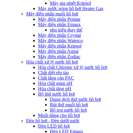
Máy gia nhiệt Kripsol
Máy nước nóng hồ bơi Heater Gas
Máy điện phân muối hồ bơi
Máy điện phân Pentair
Máy điện phân Emaux
phụ kiện thay thế
Máy điện phân Crystal
Máy điện phân Waterco
Máy điện phân Kripsol
Máy điện phân Astral
Máy điện phân Zodiac
Hóa chất xử lý nước hồ bơi
Hóa chất Chlorine xử lý nước hồ bơi
Chất diệt rêu tảo
Chất lắng cặn PAC
Hóa chất giảm pH
Hóa chất tăng pH
Bộ thử nước hồ bơi
Dung dịch thử nước hồ bơi
Bút thử muối hồ bơi
Bộ test nước hồ bơi
Muối dùng cho hồ bơi
Đèn hồ bơi - Đèn dưới nước
Đèn LED hồ bơi
Đèn LED Emaux