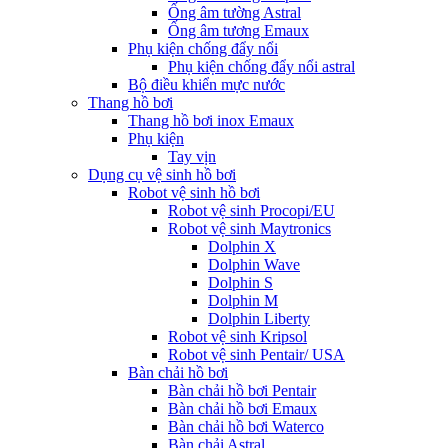
Ống âm tường Astral
Ống âm tương Emaux
Phụ kiện chống đẩy nổi
Phụ kiện chống đẩy nổi astral
Bộ điều khiển mực nước
Thang hồ bơi
Thang hồ bơi inox Emaux
Phụ kiện
Tay vịn
Dụng cụ vệ sinh hồ bơi
Robot vệ sinh hồ bơi
Robot vệ sinh Procopi/EU
Robot vệ sinh Maytronics
Dolphin X
Dolphin Wave
Dolphin S
Dolphin M
Dolphin Liberty
Robot vệ sinh Kripsol
Robot vệ sinh Pentair/ USA
Bàn chải hồ bơi
Bàn chải hồ bơi Pentair
Bàn chải hồ bơi Emaux
Bàn chải hồ bơi Waterco
Bàn chải Astral