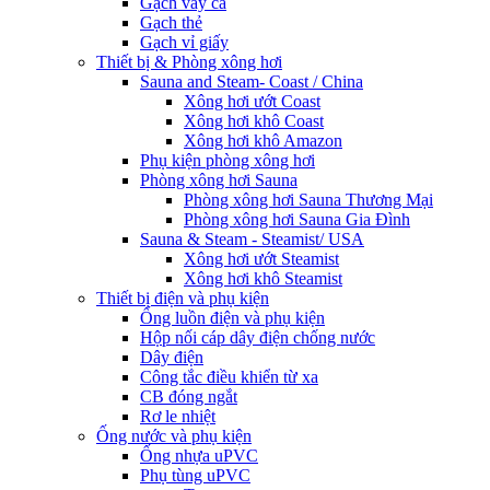
Gạch vảy cá
Gạch thẻ
Gạch vỉ giấy
Thiết bị & Phòng xông hơi
Sauna and Steam- Coast / China
Xông hơi ướt Coast
Xông hơi khô Coast
Xông hơi khô Amazon
Phụ kiện phòng xông hơi
Phòng xông hơi Sauna
Phòng xông hơi Sauna Thương Mại
Phòng xông hơi Sauna Gia Đình
Sauna & Steam - Steamist/ USA
Xông hơi ướt Steamist
Xông hơi khô Steamist
Thiết bị điện và phụ kiện
Ống luồn điện và phụ kiện
Hộp nối cáp dây điện chống nước
Dây điện
Công tắc điều khiển từ xa
CB đóng ngắt
Rơ le nhiệt
Ống nước và phụ kiện
Ống nhựa uPVC
Phụ tùng uPVC