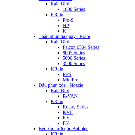
Rain Bird
1800 Series
KRain
Pro-S
NP
K
Thân phun tia quay - Rotor
Rain Bird
Falcon 6504 Series
8005 Series
5000 Series
3500 Series
KRain
RPS
MiniPro
Đầu phun xòe - Nozzle
Rain Bird
R-VAN
KRain
Rotary Series
KVF
KV
FN
Béc xòe tưới góc Bubbler
KRain