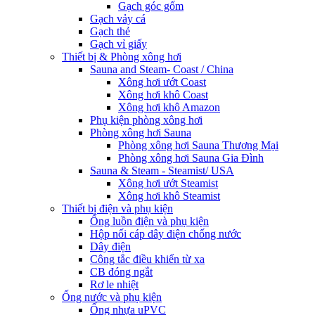
Gạch góc gốm
Gạch vảy cá
Gạch thẻ
Gạch vỉ giấy
Thiết bị & Phòng xông hơi
Sauna and Steam- Coast / China
Xông hơi ướt Coast
Xông hơi khô Coast
Xông hơi khô Amazon
Phụ kiện phòng xông hơi
Phòng xông hơi Sauna
Phòng xông hơi Sauna Thương Mại
Phòng xông hơi Sauna Gia Đình
Sauna & Steam - Steamist/ USA
Xông hơi ướt Steamist
Xông hơi khô Steamist
Thiết bị điện và phụ kiện
Ống luồn điện và phụ kiện
Hộp nối cáp dây điện chống nước
Dây điện
Công tắc điều khiển từ xa
CB đóng ngắt
Rơ le nhiệt
Ống nước và phụ kiện
Ống nhựa uPVC