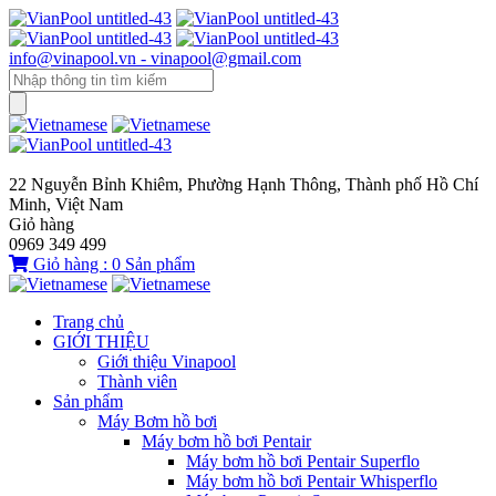
info@vinapool.vn - vinapool@gmail.com
22 Nguyễn Bỉnh Khiêm, Phường Hạnh Thông, Thành phố Hồ Chí
Minh, Việt Nam
Giỏ hàng
0969 349 499
Giỏ hàng :
0
Sản phẩm
Trang chủ
GIỚI THIỆU
Giới thiệu Vinapool
Thành viên
Sản phẩm
Máy Bơm hồ bơi
Máy bơm hồ bơi Pentair
Máy bơm hồ bơi Pentair Superflo
Máy bơm hồ bơi Pentair Whisperflo