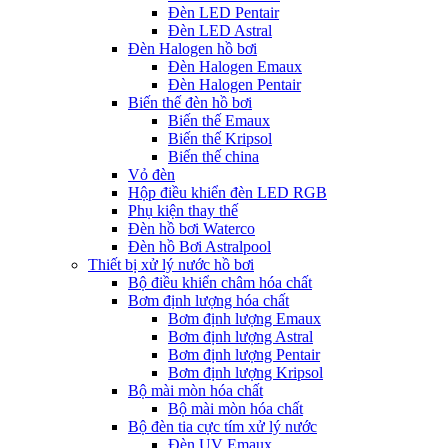
Đèn LED Pentair
Đèn LED Astral
Đèn Halogen hồ bơi
Đèn Halogen Emaux
Đèn Halogen Pentair
Biến thế đèn hồ bơi
Biến thế Emaux
Biến thế Kripsol
Biến thế china
Vỏ đèn
Hộp điều khiển đèn LED RGB
Phụ kiện thay thế
Đèn hồ bơi Waterco
Đèn hồ Bơi Astralpool
Thiết bị xử lý nước hồ bơi
Bộ điều khiển châm hóa chất
Bơm định lượng hóa chất
Bơm định lượng Emaux
Bơm định lượng Astral
Bơm định lượng Pentair
Bơm định lượng Kripsol
Bộ mài mòn hóa chất
Bộ mài mòn hóa chất
Bộ đèn tia cực tím xử lý nước
Đèn UV Emaux