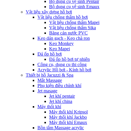
Bộ dụng cụ vệ sinh Pentair
Bộ dụng cụ vệ sinh Emaux
Vật liệu xây dựng hồ bơi
Vật liệu chống thấm hồ bơi
Vật liệu chống thấm Mapei
Vật liệu chống thấm Sika
Băng cản nước PVC
Keo dán gạch - Keo chà ron
Keo Monkey
Keo Mapei
Đá ốp hồ bơi
Đá ốp hồ bơi tự nhiên
Công cụ, dụng cụ thi công
Acrylic Hồ bơi - Kính hồ bơi
Thiết bị hồ Jacuzzi & Spa
Mắt Massage
Phụ kiện điều chỉnh khí
Jet masage
Jet khí pentair
Jet khí china
Máy thổi khí
Máy thổi khí Kripsol
Máy thổi khí Jackbo
Máy thổi khí Emaux
Bồn tắm Massage acrylic