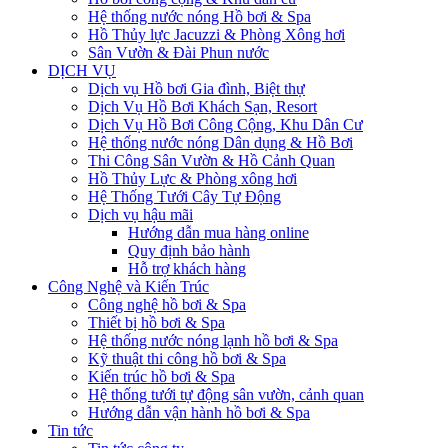
Hệ thống nước nóng Hồ bơi & Spa
Hồ Thủy lực Jacuzzi & Phòng Xông hơi
Sân Vườn & Đài Phun nước
DỊCH VỤ
Dịch vụ Hồ bơi Gia đình, Biệt thự
Dịch Vụ Hồ Bơi Khách Sạn, Resort
Dịch Vụ Hồ Bơi Công Cộng, Khu Dân Cư
Hệ thống nước nóng Dân dụng & Hồ Bơi
Thi Công Sân Vườn & Hồ Cảnh Quan
Hồ Thủy Lực & Phòng xông hơi
Hệ Thống Tưới Cây Tự Động
Dịch vụ hậu mãi
Hướng dẫn mua hàng online
Quy định bảo hành
Hỗ trợ khách hàng
Công Nghệ và Kiến Trúc
Công nghệ hồ bơi & Spa
Thiết bị hồ bơi & Spa
Hệ thống nước nóng lạnh hồ bơi & Spa
Kỹ thuật thi công hồ bơi & Spa
Kiến trúc hồ bơi & Spa
Hệ thống tưới tự động sân vườn, cảnh quan
Hướng dẫn vận hành hồ bơi & Spa
Tin tức