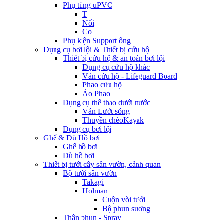
Phụ tùng uPVC
T
Nối
Co
Phụ kiện Support ống
Dụng cụ bơi lội & Thiết bị cứu hộ
Thiết bị cứu hộ & an toàn bơi lội
Dụng cụ cứu hộ khác
Ván cứu hộ - Lifeguard Board
Phao cứu hộ
Áo Phao
Dụng cụ thể thao dưới nước
Ván Lướt sóng
Thuyền chèoKayak
Dụng cụ bơi lội
Ghế & Dù Hồ bơi
Ghế hồ bơi
Dù hồ bơi
Thiết bị tưới cây sân vườn, cảnh quan
Bộ tưới sân vườn
Takagi
Holman
Cuộn vòi tưới
Bộ phun sương
Thân phun - Spray