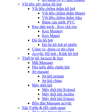
Vật liệu xây dựng hồ bơi
Vật liệu chống thấm hồ bơi
Vật liệu chống thấm Mapei
Vật liệu chống thấm Sika
Băng cản nước PVC
Keo dán gạch - Keo chà ron
Keo Monkey
Keo Mapei
Đá ốp hồ bơi
Đá ốp hồ bơi tự nhiên
Công cụ, dụng cụ thi công
Acrylic Hồ bơi - Kính hồ bơi
Thiết bị hồ Jacuzzi & Spa
Mắt Massage
Phụ kiện điều chỉnh khí
Jet masage
Jet khí pentair
Jet khí china
Máy thổi khí
Máy thổi khí Kripsol
Máy thổi khí Jackbo
Máy thổi khí Emaux
Bồn tắm Massage acrylic
Sân Vườn & Hồ cảnh quan