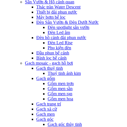
Sân Vườn & Hồ cảnh quan
Thác tràn Water Descent
Thiết bị đài phun nước
Máy bơm bể lọc
Đèn Sân Vườn & Đèn Dưới Nước
Đèn spotlight sân vườn
Đèn Led âm
Đèn hồ cảnh đài phun nước
Đèn Led Rise
Phụ kiện đèn
Đầu phun bể cảnh
Bình lọc bể cảnh
Gạch mosaic - gạch hồ bơi
Gạch thuỷ tinh
Thuỷ tinh ánh kim
Gạch gốm
Gốm men trơn
Gốm men sần
Gốm men rạn
Gốm men hoa
Gạch trang trí
Gạch xà cừ
Gạch men
Gạch góc
Gạch góc thủy tinh