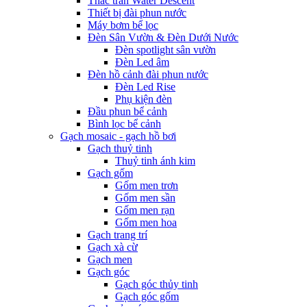
Thác tràn Water Descent
Thiết bị đài phun nước
Máy bơm bể lọc
Đèn Sân Vườn & Đèn Dưới Nước
Đèn spotlight sân vườn
Đèn Led âm
Đèn hồ cảnh đài phun nước
Đèn Led Rise
Phụ kiện đèn
Đầu phun bể cảnh
Bình lọc bể cảnh
Gạch mosaic - gạch hồ bơi
Gạch thuỷ tinh
Thuỷ tinh ánh kim
Gạch gốm
Gốm men trơn
Gốm men sần
Gốm men rạn
Gốm men hoa
Gạch trang trí
Gạch xà cừ
Gạch men
Gạch góc
Gạch góc thủy tinh
Gạch góc gốm