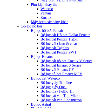
Máy bơm Victoria Plus Silent
Phụ kiện thay thế
Waterco
Pentair
Emaux
Máy bơm các hãng khác
Bộ lọc hồ bơi
Bộ lọc hồ bơi Pentair
Bộ lọc cát Hồ bơi Dollar Pentair
Bộ lọc cát Pentair Triton
Bộ lọc vải clean & clear
Bộ lọc cát Tagelus
Bộ lọc cát Pentair PWT
Bộ lọc Emaux
Bộ lọc cát hồ bơi Emaux V Series
Bộ lọc cát Emaux S Series
Bộ lọc vải Emaux CF
Bô lọc hồ bơi Emaux MFV
Bộ lọc cát Waterco
Bộ lọc giấy Trimline
Bộ lọc giấy Opal
Bộ lọc giấy Fulflo Tri
Bộ lọc cát van Top Micron
Bộ lọc cát van Side micron
Bộ lọc Astral