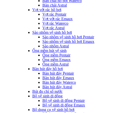
Bàn chải hồ bơi Waterco
Bàn chải Astral
Vợt vớt rác hồ bơi
Vợt rác Pentair
Vợt vớt rác Emaux
Vợt rác Waterco
Vợt rác Astral
Sào nhôm vệ sinh hồ bơi
Sào nhôm vệ sinh hồ bơi Pentair
Sào nhôm vệ sinh hồ bơi Emaux
Sào nhôm Astral
Ống mềm hút vệ sinh
Ống mềm Pentair
Ống mềm Emaux
Ống mềm Astral
Bàn hút đáy hồ bơi
Bàn hút đáy Pentair
Bàn hút đáy Emaux
Bàn hút đáy Waterco
Bàn hút đáy Astral
Bút đo chỉ số nước
Bộ vệ sinh di động
Bộ vệ sinh di động Pentair
Bộ vệ sinh di động Emaux
Bộ dụng cụ vệ sinh hồ bơi