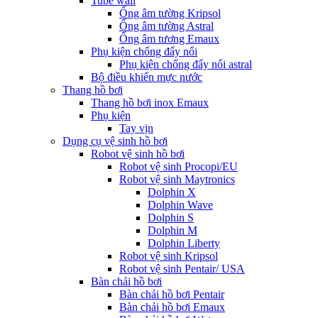
Tube wall
Ống âm tường Kripsol
Ống âm tường Astral
Ống âm tương Emaux
Phụ kiện chống đẩy nổi
Phụ kiện chống đẩy nổi astral
Bộ điều khiển mực nước
Thang hồ bơi
Thang hồ bơi inox Emaux
Phụ kiện
Tay vịn
Dụng cụ vệ sinh hồ bơi
Robot vệ sinh hồ bơi
Robot vệ sinh Procopi/EU
Robot vệ sinh Maytronics
Dolphin X
Dolphin Wave
Dolphin S
Dolphin M
Dolphin Liberty
Robot vệ sinh Kripsol
Robot vệ sinh Pentair/ USA
Bàn chải hồ bơi
Bàn chải hồ bơi Pentair
Bàn chải hồ bơi Emaux