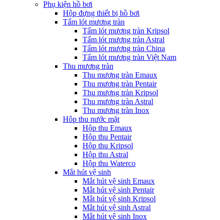
Phụ kiện hồ bơi
Hộp đựng thiết bị hồ bơi
Tấm lót mương tràn
Tấm lót mương tràn Kripsol
Tấm lót mương tràn Astral
Tấm lót mương tràn China
Tấm lót mương tràn Việt Nam
Thu mương tràn
Thu mương tràn Emaux
Thu mương tràn Pentair
Thu mương tràn Kripsol
Thu mương tràn Astral
Thu mương tràn Inox
Hôp thu nước mặt
Hộp thu Emaux
Hộp thu Pentair
Hộp thu Kripsol
Hộp thu Astral
Hộp thu Waterco
Mắt hút vệ sinh
Mắt hút vệ sinh Emaux
Mắt hút vệ sinh Pentair
Mắt hút vệ sinh Kripsol
Mắt hút vệ sinh Astral
Mắt hút vệ sinh Inox