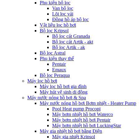
Phụ kiện bộ lọc
Van bộ lọc
Lõi lọc vải
Đồng hồ áp bộ lọc
Vật liệu lọc hồ bơi
Bộ lọc Kripsol
Bộ lọc cát Granada
Bộ lọc cát Artik - akt
Bộ lọc Artik - ak
Bộ lọc Astral
Phụ kiện thay thế
Pentair
Emaux
Bộ lọc Peraqua
Máy lọc hồ bơi
Máy lọc hồ bơi gia đình
Máy hút vệ sinh di động
Máy nước nóng hồ bơi & Spa
Máy nước nóng hồ bơi Bơm nhiệt - Heater Pump
Pool Heat pump Procopi
Máy bơm nhiệt hồ bơi Waterco
Máy bơm nhiệt hồ bơi Pentair
Máy bơm nhiệt hồ bơi LuckingStar
Máy gia nhiệt hồ bơi bằng Điện
Máy gia nhiệt Kripsol