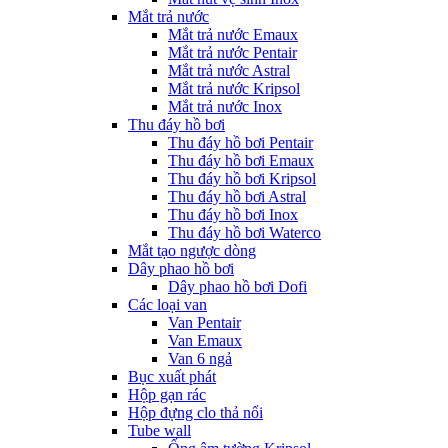
Mắt trả nước
Mắt trả nước Emaux
Mắt trả nước Pentair
Mắt trả nước Astral
Mắt trả nước Kripsol
Mắt trả nước Inox
Thu đáy hồ bơi
Thu đáy hồ bơi Pentair
Thu đáy hồ bơi Emaux
Thu đáy hồ bơi Kripsol
Thu đáy hồ bơi Astral
Thu đáy hồ bơi Inox
Thu đáy hồ bơi Waterco
Mắt tạo ngược dòng
Dây phao hồ bơi
Dây phao hồ bơi Dofi
Các loại van
Van Pentair
Van Emaux
Van 6 ngả
Bục xuất phát
Hộp gạn rác
Hộp đựng clo thả nổi
Tube wall