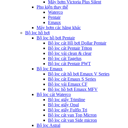
Máy bơm Victoria Plus Silent
Phụ kiện thay thế
Waterco
Pentair
Emaux
Máy bơm các hãng khác
Bộ lọc hồ bơi
Bộ lọc hồ bơi Pentair
Bộ lọc cát Hồ bơi Dollar Pentair
Bộ lọc cát Pentair Triton
Bộ lọc vải clean & clear
Bộ lọc cát Tagelus
Bộ lọc cát Pentair PWT
Bộ lọc Emaux
Bộ lọc cát hồ bơi Emaux V Series
Bộ lọc cát Emaux S Series
Bộ lọc vải Emaux CF
Bô lọc hồ bơi Emaux MFV
Bộ lọc cát Waterco
Bộ lọc giấy Trimline
Bộ lọc giấy Opal
Bộ lọc giấy Fulflo Tri
Bộ lọc cát van Top Micron
Bộ lọc cát van Side micron
Bộ lọc Astral