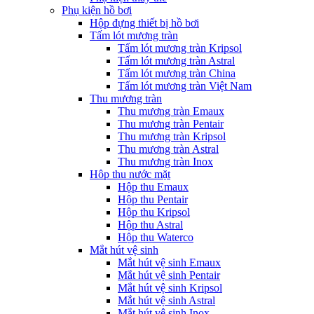
Phụ kiện hồ bơi
Hộp đựng thiết bị hồ bơi
Tấm lót mương tràn
Tấm lót mương tràn Kripsol
Tấm lót mương tràn Astral
Tấm lót mương tràn China
Tấm lót mương tràn Việt Nam
Thu mương tràn
Thu mương tràn Emaux
Thu mương tràn Pentair
Thu mương tràn Kripsol
Thu mương tràn Astral
Thu mương tràn Inox
Hôp thu nước mặt
Hộp thu Emaux
Hộp thu Pentair
Hộp thu Kripsol
Hộp thu Astral
Hộp thu Waterco
Mắt hút vệ sinh
Mắt hút vệ sinh Emaux
Mắt hút vệ sinh Pentair
Mắt hút vệ sinh Kripsol
Mắt hút vệ sinh Astral
Mắt hút vệ sinh Inox