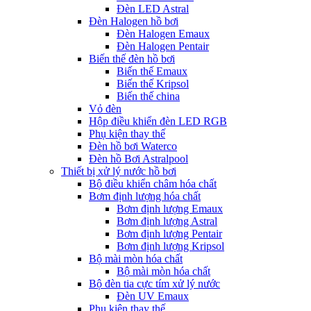
Đèn LED Astral
Đèn Halogen hồ bơi
Đèn Halogen Emaux
Đèn Halogen Pentair
Biến thế đèn hồ bơi
Biến thế Emaux
Biến thế Kripsol
Biến thế china
Vỏ đèn
Hộp điều khiển đèn LED RGB
Phụ kiện thay thế
Đèn hồ bơi Waterco
Đèn hồ Bơi Astralpool
Thiết bị xử lý nước hồ bơi
Bộ điều khiển châm hóa chất
Bơm định lượng hóa chất
Bơm định lượng Emaux
Bơm định lượng Astral
Bơm định lượng Pentair
Bơm định lượng Kripsol
Bộ mài mòn hóa chất
Bộ mài mòn hóa chất
Bộ đèn tia cực tím xử lý nước
Đèn UV Emaux
Phụ kiện thay thế