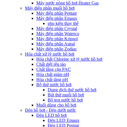
Máy nước nóng hồ bơi Heater Gas
Máy điện phân muối hồ bơi
Máy điện phân Pentair
Máy điện phân Emaux
phụ kiện thay thế
Máy điện phân Crystal
Máy điện phân Waterco
Máy điện phân Kripsol
Máy điện phân Astral
Máy điện phân Zodiac
Hóa chất xử lý nước hồ bơi
Hóa chất Chlorine xử lý nước hồ bơi
Chất diệt rêu tảo
Chất lắng cặn PAC
Hóa chất giảm pH
Hóa chất tăng pH
Bộ thử nước hồ bơi
Dung dịch thử nước hồ bơi
Bút thử muối hồ bơi
Bộ test nước hồ bơi
Muối dùng cho hồ bơi
Đèn hồ bơi - Đèn dưới nước
Đèn LED hồ bơi
Đèn LED Emaux
Đèn LED Pentair