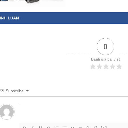
ÌNH LUẬN
0
Đánh giá bài viết
Subscribe
{}
[+]