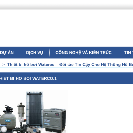
DỰ ÁN
DỊCH VỤ
CÔNG NGHỆ VÀ KIẾN TRÚC
TIN
>
Thiết bị hồ bơi Waterco – Đối tác Tin Cậy Cho Hệ Thống Hồ B
HIET-BI-HO-BOI-WATERCO.1