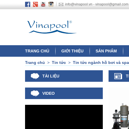
info@vinapool.vn - vinapool@gmail.com
TRANG CHỦ
GIỚI THIỆU
SẢN PHẨM
Trang chủ
>
Tin tức
>
Tin tức ngành hồ bơi và spa
TÀI LIỆU
T
VIDEO