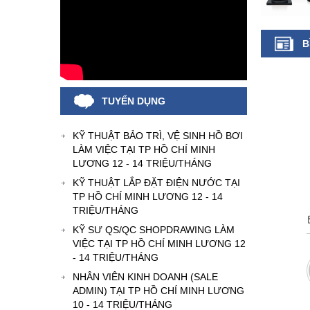
B
TUYỂN DỤNG
KỸ THUẬT BẢO TRÌ, VỆ SINH HỒ BƠI
LÀM VIỆC TẠI TP HỒ CHÍ MINH
LƯƠNG 12 - 14 TRIỆU/THÁNG
KỸ THUẬT LẮP ĐẶT ĐIỆN NƯỚC TẠI
TP HỒ CHÍ MINH LƯƠNG 12 - 14
TRIỆU/THÁNG
KỸ SƯ QS/QC SHOPDRAWING LÀM
VIỆC TẠI TP HỒ CHÍ MINH LƯƠNG 12
- 14 TRIỆU/THÁNG
NHÂN VIÊN KINH DOANH (SALE
ADMIN) TẠI TP HỒ CHÍ MINH LƯƠNG
10 - 14 TRIỆU/THÁNG