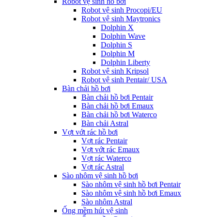
Robot vệ sinh hồ bơi
Robot vệ sinh Procopi/EU
Robot vệ sinh Maytronics
Dolphin X
Dolphin Wave
Dolphin S
Dolphin M
Dolphin Liberty
Robot vệ sinh Kripsol
Robot vệ sinh Pentair/ USA
Bàn chải hồ bơi
Bàn chải hồ bơi Pentair
Bàn chải hồ bơi Emaux
Bàn chải hồ bơi Waterco
Bàn chải Astral
Vợt vớt rác hồ bơi
Vợt rác Pentair
Vợt vớt rác Emaux
Vợt rác Waterco
Vợt rác Astral
Sào nhôm vệ sinh hồ bơi
Sào nhôm vệ sinh hồ bơi Pentair
Sào nhôm vệ sinh hồ bơi Emaux
Sào nhôm Astral
Ống mềm hút vệ sinh