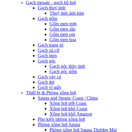
Gạch mosaic - gạch hồ bơi
Gạch thuỷ tinh
Thuỷ tinh ánh kim
Gạch gốm
Gốm men trơn
Gốm men sần
Gốm men rạn
Gốm men hoa
Gạch trang trí
Gạch xà cừ
Gạch men
Gạch góc
Gạch góc thủy tinh
Gạch góc gốm
Gạch vảy cá
Gạch thẻ
Gạch vỉ giấy
Thiết bị & Phòng xông hơi
Sauna and Steam- Coast / China
Xông hơi ướt Coast
Xông hơi khô Coast
Xông hơi khô Amazon
Phụ kiện phòng xông hơi
Phòng xông hơi Sauna
Phòng xông hơi Sauna Thương Mại