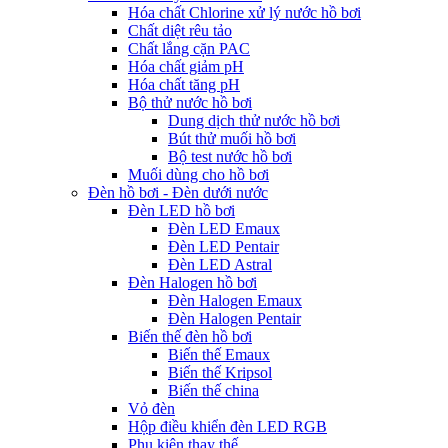
Hóa chất Chlorine xử lý nước hồ bơi
Chất diệt rêu tảo
Chất lắng cặn PAC
Hóa chất giảm pH
Hóa chất tăng pH
Bộ thử nước hồ bơi
Dung dịch thử nước hồ bơi
Bút thử muối hồ bơi
Bộ test nước hồ bơi
Muối dùng cho hồ bơi
Đèn hồ bơi - Đèn dưới nước
Đèn LED hồ bơi
Đèn LED Emaux
Đèn LED Pentair
Đèn LED Astral
Đèn Halogen hồ bơi
Đèn Halogen Emaux
Đèn Halogen Pentair
Biến thế đèn hồ bơi
Biến thế Emaux
Biến thế Kripsol
Biến thế china
Vỏ đèn
Hộp điều khiển đèn LED RGB
Phụ kiện thay thế