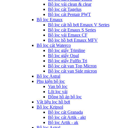
Bộ lọc vải clean & clear
Bộ lọc cát Tagelus
Bộ lọc cát Pentair PWT
Bộ lọc Emaux
Bộ lọc cát hồ bơi Emaux V Series
Bộ lọc cát Emaux S Series
Bộ lọc vải Emaux CF
Bô lọc hồ bơi Emaux MFV
Bộ lọc cát Waterco
Bộ lọc giấy Trimline
Bộ lọc giấy Opal
Bộ lọc giấy Fulflo Tri
Bộ lọc cát van Top Micron
Bộ lọc cát van Side micron
Bộ lọc Astral
Phụ kiện bộ lọc
Van bộ lọc
Lõi lọc vải
Đồng hồ áp bộ lọc
Vật liệu lọc hồ bơi
Bộ lọc Kripsol
Bộ lọc cát Granada
Bộ lọc cát Artik - akt
Bộ lọc Artik - ak
Bộ lọc Astral