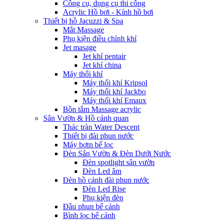
Công cụ, dụng cụ thi công
Acrylic Hồ bơi - Kính hồ bơi
Thiết bị hồ Jacuzzi & Spa
Mắt Massage
Phụ kiện điều chỉnh khí
Jet masage
Jet khí pentair
Jet khí china
Máy thổi khí
Máy thổi khí Kripsol
Máy thổi khí Jackbo
Máy thổi khí Emaux
Bồn tắm Massage acrylic
Sân Vườn & Hồ cảnh quan
Thác tràn Water Descent
Thiết bị đài phun nước
Máy bơm bể lọc
Đèn Sân Vườn & Đèn Dưới Nước
Đèn spotlight sân vườn
Đèn Led âm
Đèn hồ cảnh đài phun nước
Đèn Led Rise
Phụ kiện đèn
Đầu phun bể cảnh
Bình lọc bể cảnh