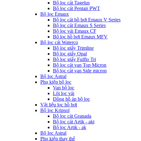
Bộ lọc cát Tagelus
Bộ lọc cát Pentair PWT
Bộ lọc Emaux
Bộ lọc cát hồ bơi Emaux V Series
Bộ lọc cát Emaux S Series
Bộ lọc vải Emaux CF
Bô lọc hồ bơi Emaux MFV
Bộ lọc cát Waterco
Bộ lọc giấy Trimline
Bộ lọc giấy Opal
Bộ lọc giấy Fulflo Tri
Bộ lọc cát van Top Micron
Bộ lọc cát van Side micron
Bộ lọc Astral
Phụ kiện bộ lọc
Van bộ lọc
Lõi lọc vải
Đồng hồ áp bộ lọc
Vật liệu lọc hồ bơi
Bộ lọc Kripsol
Bộ lọc cát Granada
Bộ lọc cát Artik - akt
Bộ lọc Artik - ak
Bộ lọc Astral
Phụ kiện thay thế