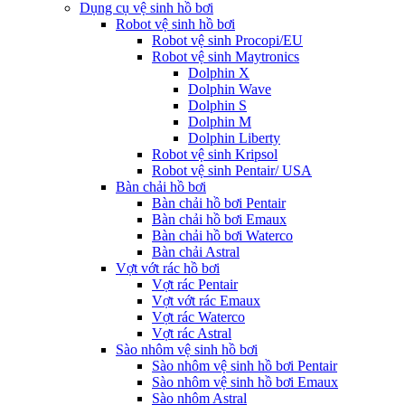
Dụng cụ vệ sinh hồ bơi
Robot vệ sinh hồ bơi
Robot vệ sinh Procopi/EU
Robot vệ sinh Maytronics
Dolphin X
Dolphin Wave
Dolphin S
Dolphin M
Dolphin Liberty
Robot vệ sinh Kripsol
Robot vệ sinh Pentair/ USA
Bàn chải hồ bơi
Bàn chải hồ bơi Pentair
Bàn chải hồ bơi Emaux
Bàn chải hồ bơi Waterco
Bàn chải Astral
Vợt vớt rác hồ bơi
Vợt rác Pentair
Vợt vớt rác Emaux
Vợt rác Waterco
Vợt rác Astral
Sào nhôm vệ sinh hồ bơi
Sào nhôm vệ sinh hồ bơi Pentair
Sào nhôm vệ sinh hồ bơi Emaux
Sào nhôm Astral