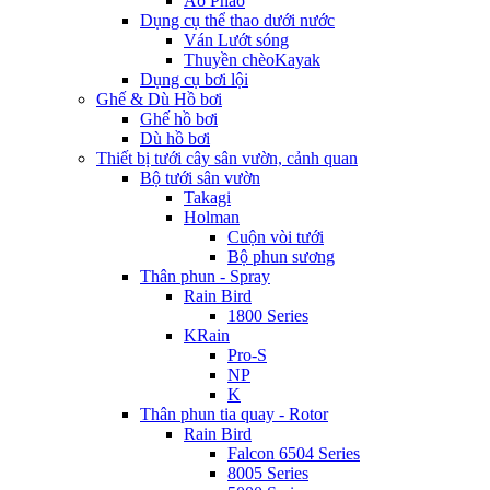
Áo Phao
Dụng cụ thể thao dưới nước
Ván Lướt sóng
Thuyền chèoKayak
Dụng cụ bơi lội
Ghế & Dù Hồ bơi
Ghế hồ bơi
Dù hồ bơi
Thiết bị tưới cây sân vườn, cảnh quan
Bộ tưới sân vườn
Takagi
Holman
Cuộn vòi tưới
Bộ phun sương
Thân phun - Spray
Rain Bird
1800 Series
KRain
Pro-S
NP
K
Thân phun tia quay - Rotor
Rain Bird
Falcon 6504 Series
8005 Series