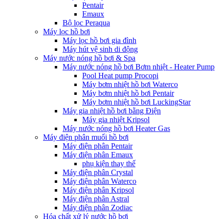
Pentair
Emaux
Bộ lọc Peraqua
Máy lọc hồ bơi
Máy lọc hồ bơi gia đình
Máy hút vệ sinh di động
Máy nước nóng hồ bơi & Spa
Máy nước nóng hồ bơi Bơm nhiệt - Heater Pump
Pool Heat pump Procopi
Máy bơm nhiệt hồ bơi Waterco
Máy bơm nhiệt hồ bơi Pentair
Máy bơm nhiệt hồ bơi LuckingStar
Máy gia nhiệt hồ bơi bằng Điện
Máy gia nhiệt Kripsol
Máy nước nóng hồ bơi Heater Gas
Máy điện phân muối hồ bơi
Máy điện phân Pentair
Máy điện phân Emaux
phụ kiện thay thế
Máy điện phân Crystal
Máy điện phân Waterco
Máy điện phân Kripsol
Máy điện phân Astral
Máy điện phân Zodiac
Hóa chất xử lý nước hồ bơi