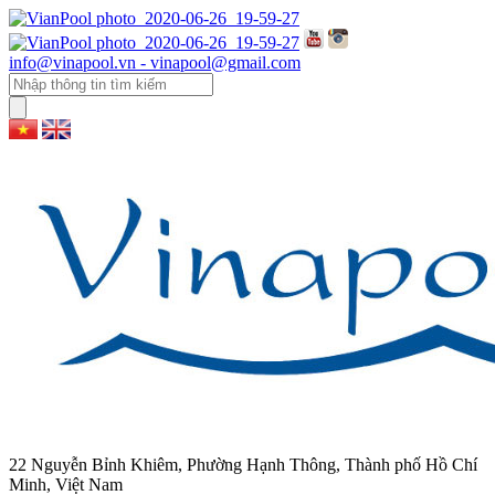
info@vinapool.vn - vinapool@gmail.com
22 Nguyễn Bỉnh Khiêm, Phường Hạnh Thông, Thành phố Hồ Chí
Minh, Việt Nam