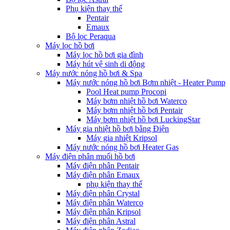
Phụ kiện thay thế
Pentair
Emaux
Bộ lọc Peraqua
Máy lọc hồ bơi
Máy lọc hồ bơi gia đình
Máy hút vệ sinh di động
Máy nước nóng hồ bơi & Spa
Máy nước nóng hồ bơi Bơm nhiệt - Heater Pump
Pool Heat pump Procopi
Máy bơm nhiệt hồ bơi Waterco
Máy bơm nhiệt hồ bơi Pentair
Máy bơm nhiệt hồ bơi LuckingStar
Máy gia nhiệt hồ bơi bằng Điện
Máy gia nhiệt Kripsol
Máy nước nóng hồ bơi Heater Gas
Máy điện phân muối hồ bơi
Máy điện phân Pentair
Máy điện phân Emaux
phụ kiện thay thế
Máy điện phân Crystal
Máy điện phân Waterco
Máy điện phân Kripsol
Máy điện phân Astral