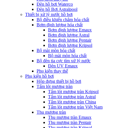
Đèn hồ bơi Waterco
Đèn hồ Bơi Astralpool
Thiết bị xử lý nước hồ bơi
Bộ điều khiển châm hóa chất
Bơm định lượng hóa chất
Bơm định lượng Emaux
Bơm định lượng Astral
Bơm định lượng Pentair
Bơm định lượng Kripsol
Bộ mài mòn hóa chất
Bộ mài mòn hóa chất
Bộ đèn tia cực tím xử lý nước
Đèn UV Emaux
Phụ kiện thay thế
Phụ kiện hồ bơi
Hộp đựng thiết bị hồ bơi
Tấm lót mương tràn
Tấm lót mương tràn Kripsol
Tấm lót mương tràn Astral
Tấm lót mương tràn China
Tấm lót mương tràn Việt Nam
Thu mương tràn
Thu mương tràn Emaux
Thu mương tràn Pentair
Thu mương tràn Kripsol