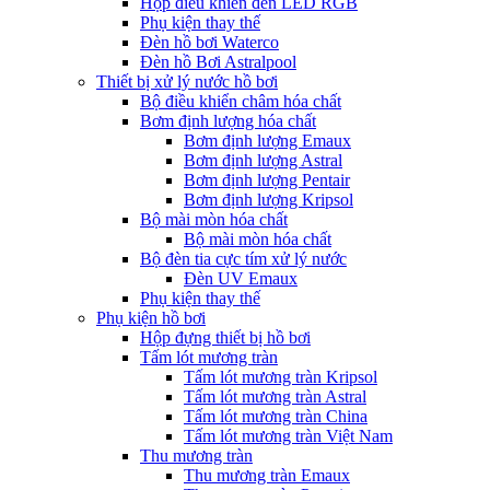
Hộp điều khiển đèn LED RGB
Phụ kiện thay thế
Đèn hồ bơi Waterco
Đèn hồ Bơi Astralpool
Thiết bị xử lý nước hồ bơi
Bộ điều khiển châm hóa chất
Bơm định lượng hóa chất
Bơm định lượng Emaux
Bơm định lượng Astral
Bơm định lượng Pentair
Bơm định lượng Kripsol
Bộ mài mòn hóa chất
Bộ mài mòn hóa chất
Bộ đèn tia cực tím xử lý nước
Đèn UV Emaux
Phụ kiện thay thế
Phụ kiện hồ bơi
Hộp đựng thiết bị hồ bơi
Tấm lót mương tràn
Tấm lót mương tràn Kripsol
Tấm lót mương tràn Astral
Tấm lót mương tràn China
Tấm lót mương tràn Việt Nam
Thu mương tràn
Thu mương tràn Emaux