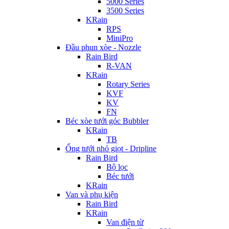
5000 Series
3500 Series
KRain
RPS
MiniPro
Đầu phun xòe - Nozzle
Rain Bird
R-VAN
KRain
Rotary Series
KVF
KV
FN
Béc xòe tưới góc Bubbler
KRain
TB
Ống tưới nhỏ giọt - Dripline
Rain Bird
Bộ lọc
Béc tưới
KRain
Van và phụ kiện
Rain Bird
KRain
Van điện từ