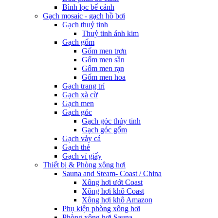
Bình lọc bể cảnh
Gạch mosaic - gạch hồ bơi
Gạch thuỷ tinh
Thuỷ tinh ánh kim
Gạch gốm
Gốm men trơn
Gốm men sần
Gốm men rạn
Gốm men hoa
Gạch trang trí
Gạch xà cừ
Gạch men
Gạch góc
Gạch góc thủy tinh
Gạch góc gốm
Gạch vảy cá
Gạch thẻ
Gạch vỉ giấy
Thiết bị & Phòng xông hơi
Sauna and Steam- Coast / China
Xông hơi ướt Coast
Xông hơi khô Coast
Xông hơi khô Amazon
Phụ kiện phòng xông hơi
Phòng xông hơi Sauna