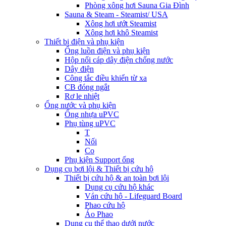
Phòng xông hơi Sauna Gia Đình
Sauna & Steam - Steamist/ USA
Xông hơi ướt Steamist
Xông hơi khô Steamist
Thiết bị điện và phụ kiện
Ống luồn điện và phụ kiện
Hộp nối cáp dây điện chống nước
Dây điện
Công tắc điều khiển từ xa
CB đóng ngắt
Rơ le nhiệt
Ống nước và phụ kiện
Ống nhựa uPVC
Phụ tùng uPVC
T
Nối
Co
Phụ kiện Support ống
Dụng cụ bơi lội & Thiết bị cứu hộ
Thiết bị cứu hộ & an toàn bơi lội
Dụng cụ cứu hộ khác
Ván cứu hộ - Lifeguard Board
Phao cứu hộ
Áo Phao
Dụng cụ thể thao dưới nước