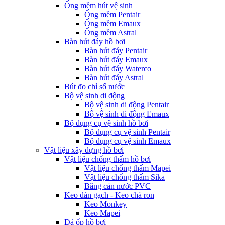
Ống mềm hút vệ sinh
Ống mềm Pentair
Ống mềm Emaux
Ống mềm Astral
Bàn hút đáy hồ bơi
Bàn hút đáy Pentair
Bàn hút đáy Emaux
Bàn hút đáy Waterco
Bàn hút đáy Astral
Bút đo chỉ số nước
Bộ vệ sinh di động
Bộ vệ sinh di động Pentair
Bộ vệ sinh di động Emaux
Bộ dụng cụ vệ sinh hồ bơi
Bộ dụng cụ vệ sinh Pentair
Bộ dụng cụ vệ sinh Emaux
Vật liệu xây dựng hồ bơi
Vật liệu chống thấm hồ bơi
Vật liệu chống thấm Mapei
Vật liệu chống thấm Sika
Băng cản nước PVC
Keo dán gạch - Keo chà ron
Keo Monkey
Keo Mapei
Đá ốp hồ bơi