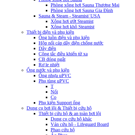
Phòng xông hơi Sauna Thương Mại
Phòng xông hơi Sauna Gia Đình
Sauna & Steam - Steamist/ USA
Xông hơi ướt Steamist
Xông hơi khô Steamist
Thiết bị điện và phụ kiện
Ống luồn điện và phụ kiện
Hộp nối cáp dây điện chống nước
Dây điện
Công tắc điều khiển từ xa
CB đóng ngắt
Rơ le nhiệt
Ống nước và phụ kiện
Ống nhựa uPVC
Phụ tùng uPVC
T
Nối
Co
Phụ kiện Support ống
Dụng cụ bơi lội & Thiết bị cứu hộ
Thiết bị cứu hộ & an toàn bơi lội
Dụng cụ cứu hộ khác
Ván cứu hộ - Lifeguard Board
Phao cứu hộ