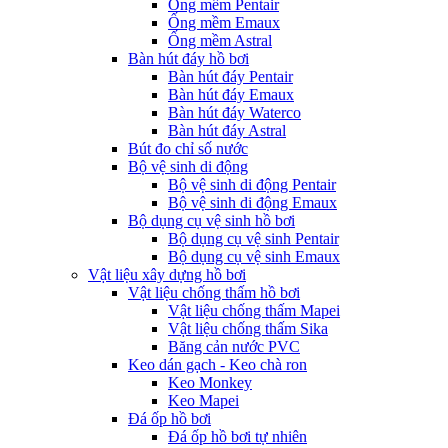
Ống mềm Pentair
Ống mềm Emaux
Ống mềm Astral
Bàn hút đáy hồ bơi
Bàn hút đáy Pentair
Bàn hút đáy Emaux
Bàn hút đáy Waterco
Bàn hút đáy Astral
Bút đo chỉ số nước
Bộ vệ sinh di động
Bộ vệ sinh di động Pentair
Bộ vệ sinh di động Emaux
Bộ dụng cụ vệ sinh hồ bơi
Bộ dụng cụ vệ sinh Pentair
Bộ dụng cụ vệ sinh Emaux
Vật liệu xây dựng hồ bơi
Vật liệu chống thấm hồ bơi
Vật liệu chống thấm Mapei
Vật liệu chống thấm Sika
Băng cản nước PVC
Keo dán gạch - Keo chà ron
Keo Monkey
Keo Mapei
Đá ốp hồ bơi
Đá ốp hồ bơi tự nhiên