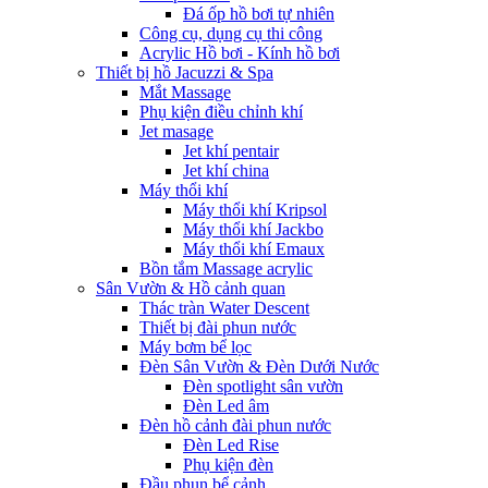
Đá ốp hồ bơi tự nhiên
Công cụ, dụng cụ thi công
Acrylic Hồ bơi - Kính hồ bơi
Thiết bị hồ Jacuzzi & Spa
Mắt Massage
Phụ kiện điều chỉnh khí
Jet masage
Jet khí pentair
Jet khí china
Máy thổi khí
Máy thổi khí Kripsol
Máy thổi khí Jackbo
Máy thổi khí Emaux
Bồn tắm Massage acrylic
Sân Vườn & Hồ cảnh quan
Thác tràn Water Descent
Thiết bị đài phun nước
Máy bơm bể lọc
Đèn Sân Vườn & Đèn Dưới Nước
Đèn spotlight sân vườn
Đèn Led âm
Đèn hồ cảnh đài phun nước
Đèn Led Rise
Phụ kiện đèn
Đầu phun bể cảnh