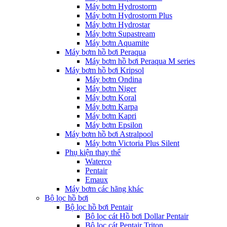
Máy bơm Hydrostorm
Máy bơm Hydrostorm Plus
Máy bơm Hydrostar
Máy bơm Supastream
Máy bơm Aquamite
Máy bơm hồ bơi Peraqua
Máy bơm hồ bơi Peraqua M series
Máy bơm hồ bơi Kripsol
Máy bơm Ondina
Máy bơm Niger
Máy bơm Koral
Máy bơm Karpa
Máy bơm Kapri
Máy bơm Epsilon
Máy bơm hồ bơi Astralpool
Máy bơm Victoria Plus Silent
Phụ kiện thay thế
Waterco
Pentair
Emaux
Máy bơm các hãng khác
Bộ lọc hồ bơi
Bộ lọc hồ bơi Pentair
Bộ lọc cát Hồ bơi Dollar Pentair
Bộ lọc cát Pentair Triton