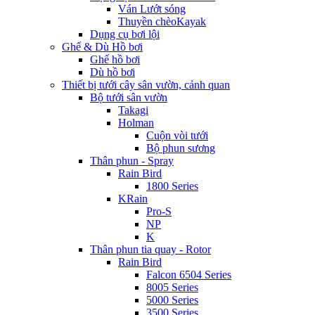
Ván Lướt sóng
Thuyền chèoKayak
Dụng cụ bơi lội
Ghế & Dù Hồ bơi
Ghế hồ bơi
Dù hồ bơi
Thiết bị tưới cây sân vườn, cảnh quan
Bộ tưới sân vườn
Takagi
Holman
Cuộn vòi tưới
Bộ phun sương
Thân phun - Spray
Rain Bird
1800 Series
KRain
Pro-S
NP
K
Thân phun tia quay - Rotor
Rain Bird
Falcon 6504 Series
8005 Series
5000 Series
3500 Series