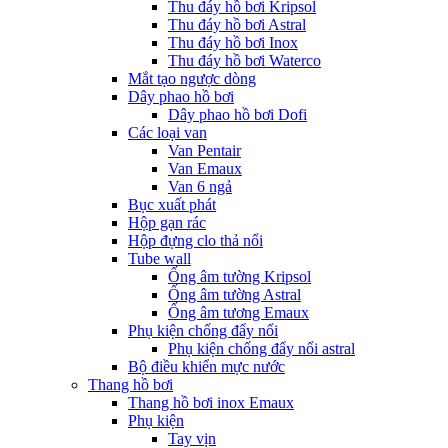
Thu đáy hồ bơi Kripsol
Thu đáy hồ bơi Astral
Thu đáy hồ bơi Inox
Thu đáy hồ bơi Waterco
Mắt tạo ngược dòng
Dây phao hồ bơi
Dây phao hồ bơi Dofi
Các loại van
Van Pentair
Van Emaux
Van 6 ngả
Bục xuất phát
Hộp gạn rác
Hộp đựng clo thả nổi
Tube wall
Ống âm tường Kripsol
Ống âm tường Astral
Ống âm tương Emaux
Phụ kiện chống đẩy nổi
Phụ kiện chống đẩy nổi astral
Bộ điều khiển mực nước
Thang hồ bơi
Thang hồ bơi inox Emaux
Phụ kiện
Tay vịn