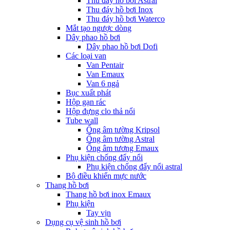
Thu đáy hồ bơi Astral
Thu đáy hồ bơi Inox
Thu đáy hồ bơi Waterco
Mắt tạo ngược dòng
Dây phao hồ bơi
Dây phao hồ bơi Dofi
Các loại van
Van Pentair
Van Emaux
Van 6 ngả
Bục xuất phát
Hộp gạn rác
Hộp đựng clo thả nổi
Tube wall
Ống âm tường Kripsol
Ống âm tường Astral
Ống âm tương Emaux
Phụ kiện chống đẩy nổi
Phụ kiện chống đẩy nổi astral
Bộ điều khiển mực nước
Thang hồ bơi
Thang hồ bơi inox Emaux
Phụ kiện
Tay vịn
Dụng cụ vệ sinh hồ bơi