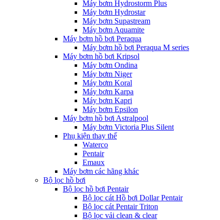
Máy bơm Hydrostorm Plus
Máy bơm Hydrostar
Máy bơm Supastream
Máy bơm Aquamite
Máy bơm hồ bơi Peraqua
Máy bơm hồ bơi Peraqua M series
Máy bơm hồ bơi Kripsol
Máy bơm Ondina
Máy bơm Niger
Máy bơm Koral
Máy bơm Karpa
Máy bơm Kapri
Máy bơm Epsilon
Máy bơm hồ bơi Astralpool
Máy bơm Victoria Plus Silent
Phụ kiện thay thế
Waterco
Pentair
Emaux
Máy bơm các hãng khác
Bộ lọc hồ bơi
Bộ lọc hồ bơi Pentair
Bộ lọc cát Hồ bơi Dollar Pentair
Bộ lọc cát Pentair Triton
Bộ lọc vải clean & clear