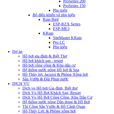
ProSeries 200
ProSeries 150
Phụ kiện
Bộ điều khiển và phụ kiện
Rain Bird
ESP-RZX Series
ESP-ME3
KRain
SiteMaster KRain
Pro LC
Phụ kiện
Dự án
Hồ bơi gia đình & Biệt Thự
Hồ bơi khách sạn - resort
Hồ bơi công cộng & Khu dân cư
Hệ thống nước nóng Hồ bơi & Spa
Hồ Thủy lực Jacuzzi & Phòng Xông hơi
Sân Vườn & Đài Phun nước
DỊCH VỤ
Dịch vụ Hồ bơi Gia đình, Biệt thự
Dịch Vụ Hồ Bơi Khách Sạn, Resort
Dịch Vụ Hồ Bơi Công Cộng, Khu Dân Cư
Hệ thống nước nóng Dân dụng & Hồ Bơi
Thi Công Sân Vườn & Hồ Cảnh Quan
Hồ Thủy Lực & Phòng xông hơi