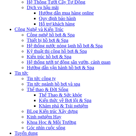
Hệ Thống Tưới Cây Tự Động
Dịch vụ hậu mãi
Hướng dẫn mua hàng online
Quy định bảo hành
Hỗ trợ khách hàng
Công Nghệ và Kiến Trúc
Công nghệ hồ bơi & Spa
Thiết bị hồ bơi & Spa
Hệ thống nước nóng lạnh hồ bơi & Spa
Kỹ thuật thi công hồ bơi & Spa
Kiến trúc hồ bơi & Spa
Hệ thống tưới tự động sân vườn, cảnh quan
Hướng dẫn vận hành hồ bơi & Spa
Tin tức
Tin tức công ty
Tin tức ngành hồ bơi và spa
Thể thao & Đời Sống
Thể Thao & Sức khỏe
Kiến thức về Bơi lội & Spa
Khám phá & Trải nghiệm
BLog Kiến trúc Xây dựng
Kinh nghiệm Hay
Khoa Học & Môi Trường
Góc nhìn cuộc sống
Tuyển dụng