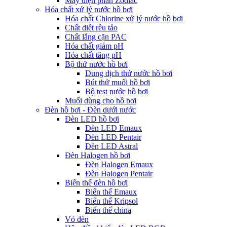
Máy điện phân Zodiac
Hóa chất xử lý nước hồ bơi
Hóa chất Chlorine xử lý nước hồ bơi
Chất diệt rêu tảo
Chất lắng cặn PAC
Hóa chất giảm pH
Hóa chất tăng pH
Bộ thử nước hồ bơi
Dung dịch thử nước hồ bơi
Bút thử muối hồ bơi
Bộ test nước hồ bơi
Muối dùng cho hồ bơi
Đèn hồ bơi - Đèn dưới nước
Đèn LED hồ bơi
Đèn LED Emaux
Đèn LED Pentair
Đèn LED Astral
Đèn Halogen hồ bơi
Đèn Halogen Emaux
Đèn Halogen Pentair
Biến thế đèn hồ bơi
Biến thế Emaux
Biến thế Kripsol
Biến thế china
Vỏ đèn