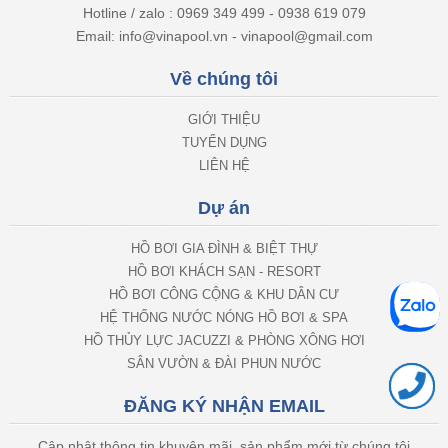
Hotline / zalo : 0969 349 499 - 0938 619 079
Email: info@vinapool.vn - vinapool@gmail.com
Về chúng tôi
GIỚI THIỆU
TUYỂN DỤNG
LIÊN HỆ
Dự án
HỒ BƠI GIA ĐÌNH & BIỆT THỰ
HỒ BƠI KHÁCH SẠN - RESORT
HỒ BƠI CÔNG CỘNG & KHU DÂN CƯ
HỆ THỐNG NƯỚC NÓNG HỒ BƠI & SPA
HỒ THỦY LỰC JACUZZI & PHÒNG XÔNG HƠI
SÂN VƯỜN & ĐÀI PHUN NƯỚC
ĐĂNG KÝ NHẬN EMAIL
Cập nhật thông tin khuyên mãi, sản phẩm mới từ chúng tôi