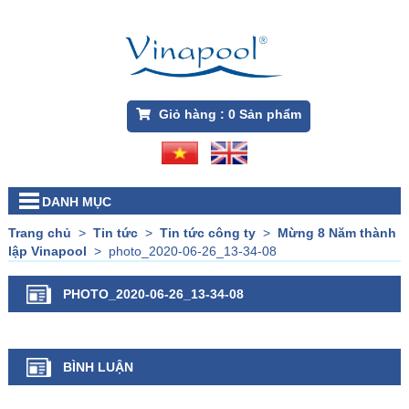
Giỏ hàng :
0
Sản phẩm
DANH MỤC
Trang chủ
>
Tin tức
>
Tin tức công ty
>
Mừng 8 Năm thành
lập Vinapool
>
photo_2020-06-26_13-34-08
PHOTO_2020-06-26_13-34-08
BÌNH LUẬN