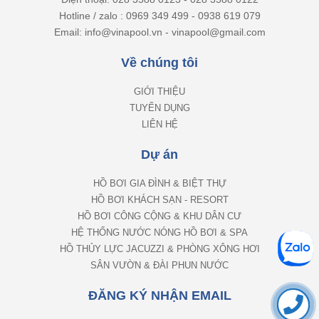
Hotline / zalo : 0969 349 499 - 0938 619 079
Email: info@vinapool.vn - vinapool@gmail.com
Về chúng tôi
GIỚI THIỆU
TUYỂN DỤNG
LIÊN HỆ
Dự án
HỒ BƠI GIA ĐÌNH & BIỆT THỰ
HỒ BƠI KHÁCH SẠN - RESORT
HỒ BƠI CÔNG CỘNG & KHU DÂN CƯ
HỆ THỐNG NƯỚC NÓNG HỒ BƠI & SPA
HỒ THỦY LỰC JACUZZI & PHÒNG XÔNG HƠI
SÂN VƯỜN & ĐÀI PHUN NƯỚC
ĐĂNG KÝ NHẬN EMAIL