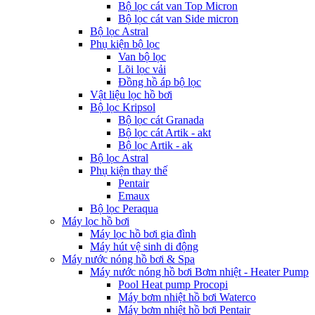
Bộ lọc cát van Top Micron
Bộ lọc cát van Side micron
Bộ lọc Astral
Phụ kiện bộ lọc
Van bộ lọc
Lõi lọc vải
Đồng hồ áp bộ lọc
Vật liệu lọc hồ bơi
Bộ lọc Kripsol
Bộ lọc cát Granada
Bộ lọc cát Artik - akt
Bộ lọc Artik - ak
Bộ lọc Astral
Phụ kiện thay thế
Pentair
Emaux
Bộ lọc Peraqua
Máy lọc hồ bơi
Máy lọc hồ bơi gia đình
Máy hút vệ sinh di động
Máy nước nóng hồ bơi & Spa
Máy nước nóng hồ bơi Bơm nhiệt - Heater Pump
Pool Heat pump Procopi
Máy bơm nhiệt hồ bơi Waterco
Máy bơm nhiệt hồ bơi Pentair