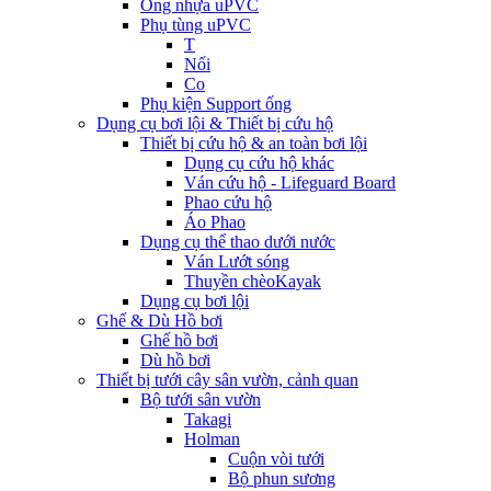
Ống nhựa uPVC
Phụ tùng uPVC
T
Nối
Co
Phụ kiện Support ống
Dụng cụ bơi lội & Thiết bị cứu hộ
Thiết bị cứu hộ & an toàn bơi lội
Dụng cụ cứu hộ khác
Ván cứu hộ - Lifeguard Board
Phao cứu hộ
Áo Phao
Dụng cụ thể thao dưới nước
Ván Lướt sóng
Thuyền chèoKayak
Dụng cụ bơi lội
Ghế & Dù Hồ bơi
Ghế hồ bơi
Dù hồ bơi
Thiết bị tưới cây sân vườn, cảnh quan
Bộ tưới sân vườn
Takagi
Holman
Cuộn vòi tưới
Bộ phun sương