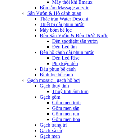
Máy thổi khí Emaux
Bồn tắm Massage acrylic
Sân Vườn & Hồ cảnh quan
Thác tràn Water Descent
Thiết bị đài phun nước
Máy bơm bể lọc
Đèn Sân Vườn & Đèn Dưới Nước
Đèn spotlight sân vườn
Đèn Led âm
Đèn hồ cảnh đài phun nước
Đèn Led Rise
Phụ kiện đèn
Đầu phun bể cảnh
Bình lọc bể cảnh
Gạch mosaic - gạch hồ bơi
Gạch thuỷ tinh
Thuỷ tinh ánh kim
Gạch gốm
Gốm men trơn
Gốm men sần
Gốm men rạn
Gốm men hoa
Gạch trang trí
Gạch xà cừ
Gạch men