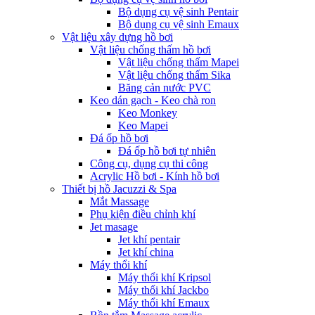
Bộ dụng cụ vệ sinh Pentair
Bộ dụng cụ vệ sinh Emaux
Vật liệu xây dựng hồ bơi
Vật liệu chống thấm hồ bơi
Vật liệu chống thấm Mapei
Vật liệu chống thấm Sika
Băng cản nước PVC
Keo dán gạch - Keo chà ron
Keo Monkey
Keo Mapei
Đá ốp hồ bơi
Đá ốp hồ bơi tự nhiên
Công cụ, dụng cụ thi công
Acrylic Hồ bơi - Kính hồ bơi
Thiết bị hồ Jacuzzi & Spa
Mắt Massage
Phụ kiện điều chỉnh khí
Jet masage
Jet khí pentair
Jet khí china
Máy thổi khí
Máy thổi khí Kripsol
Máy thổi khí Jackbo
Máy thổi khí Emaux