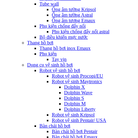
Tube wall
Ống âm tường Kripsol
Ống âm tường Astral
Ống âm tương Emaux
Phụ kiện chống đẩy nổi
Phụ kiện chống đẩy nổi astral
Bộ điều khiển mực nước
Thang hồ bơi
Thang hồ bơi inox Emaux
Phụ kiện
Tay vịn
Dụng cụ vệ sinh hồ bơi
Robot vệ sinh hồ bơi
Robot vệ sinh Procopi/EU
Robot vệ sinh Maytronics
Dolphin X
Dolphin Wave
Dolphin S
Dolphin M
Dolphin Liberty
Robot vệ sinh Kripsol
Robot vệ sinh Pentair/ USA
Bàn chải hồ bơi
Bàn chải hồ bơi Pentair
Bàn chải hồ bơi Emaux