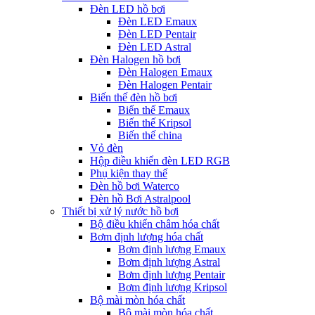
Đèn LED hồ bơi
Đèn LED Emaux
Đèn LED Pentair
Đèn LED Astral
Đèn Halogen hồ bơi
Đèn Halogen Emaux
Đèn Halogen Pentair
Biến thế đèn hồ bơi
Biến thế Emaux
Biến thế Kripsol
Biến thế china
Vỏ đèn
Hộp điều khiển đèn LED RGB
Phụ kiện thay thế
Đèn hồ bơi Waterco
Đèn hồ Bơi Astralpool
Thiết bị xử lý nước hồ bơi
Bộ điều khiển châm hóa chất
Bơm định lượng hóa chất
Bơm định lượng Emaux
Bơm định lượng Astral
Bơm định lượng Pentair
Bơm định lượng Kripsol
Bộ mài mòn hóa chất
Bộ mài mòn hóa chất