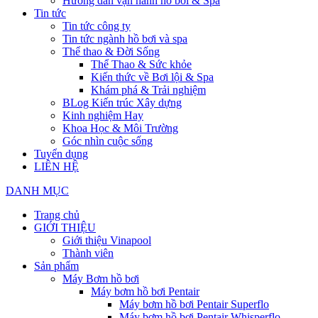
Hướng dẫn vận hành hồ bơi & Spa
Tin tức
Tin tức công ty
Tin tức ngành hồ bơi và spa
Thể thao & Đời Sống
Thể Thao & Sức khỏe
Kiến thức về Bơi lội & Spa
Khám phá & Trải nghiệm
BLog Kiến trúc Xây dựng
Kinh nghiệm Hay
Khoa Học & Môi Trường
Góc nhìn cuộc sống
Tuyển dụng
LIÊN HỆ
DANH MỤC
Trang chủ
GIỚI THIỆU
Giới thiệu Vinapool
Thành viên
Sản phẩm
Máy Bơm hồ bơi
Máy bơm hồ bơi Pentair
Máy bơm hồ bơi Pentair Superflo
Máy bơm hồ bơi Pentair Whisperflo