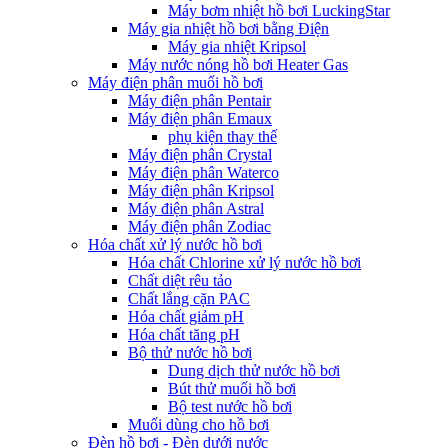
Máy bơm nhiệt hồ bơi LuckingStar
Máy gia nhiệt hồ bơi bằng Điện
Máy gia nhiệt Kripsol
Máy nước nóng hồ bơi Heater Gas
Máy điện phân muối hồ bơi
Máy điện phân Pentair
Máy điện phân Emaux
phụ kiện thay thế
Máy điện phân Crystal
Máy điện phân Waterco
Máy điện phân Kripsol
Máy điện phân Astral
Máy điện phân Zodiac
Hóa chất xử lý nước hồ bơi
Hóa chất Chlorine xử lý nước hồ bơi
Chất diệt rêu tảo
Chất lắng cặn PAC
Hóa chất giảm pH
Hóa chất tăng pH
Bộ thử nước hồ bơi
Dung dịch thử nước hồ bơi
Bút thử muối hồ bơi
Bộ test nước hồ bơi
Muối dùng cho hồ bơi
Đèn hồ bơi - Đèn dưới nước