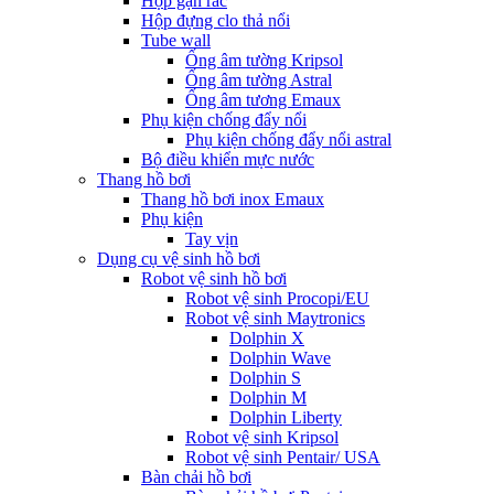
Hộp gạn rác
Hộp đựng clo thả nổi
Tube wall
Ống âm tường Kripsol
Ống âm tường Astral
Ống âm tương Emaux
Phụ kiện chống đẩy nổi
Phụ kiện chống đẩy nổi astral
Bộ điều khiển mực nước
Thang hồ bơi
Thang hồ bơi inox Emaux
Phụ kiện
Tay vịn
Dụng cụ vệ sinh hồ bơi
Robot vệ sinh hồ bơi
Robot vệ sinh Procopi/EU
Robot vệ sinh Maytronics
Dolphin X
Dolphin Wave
Dolphin S
Dolphin M
Dolphin Liberty
Robot vệ sinh Kripsol
Robot vệ sinh Pentair/ USA
Bàn chải hồ bơi