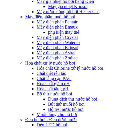
Máy gia nhiệt hồ bơi bằng Điện
Máy gia nhiệt Kripsol
Máy nước nóng hồ bơi Heater Gas
Máy điện phân muối hồ bơi
Máy điện phân Pentair
Máy điện phân Emaux
phụ kiện thay thế
Máy điện phân Crystal
Máy điện phân Waterco
Máy điện phân Kripsol
Máy điện phân Astral
Máy điện phân Zodiac
Hóa chất xử lý nước hồ bơi
Hóa chất Chlorine xử lý nước hồ bơi
Chất diệt rêu tảo
Chất lắng cặn PAC
Hóa chất giảm pH
Hóa chất tăng pH
Bộ thử nước hồ bơi
Dung dịch thử nước hồ bơi
Bút thử muối hồ bơi
Bộ test nước hồ bơi
Muối dùng cho hồ bơi
Đèn hồ bơi - Đèn dưới nước
Đèn LED hồ bơi