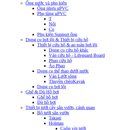
Ống nước và phụ kiện
Ống nhựa uPVC
Phụ tùng uPVC
T
Nối
Co
Phụ kiện Support ống
Dụng cụ bơi lội & Thiết bị cứu hộ
Thiết bị cứu hộ & an toàn bơi lội
Dụng cụ cứu hộ khác
Ván cứu hộ - Lifeguard Board
Phao cứu hộ
Áo Phao
Dụng cụ thể thao dưới nước
Ván Lướt sóng
Thuyền chèoKayak
Dụng cụ bơi lội
Ghế & Dù Hồ bơi
Ghế hồ bơi
Dù hồ bơi
Thiết bị tưới cây sân vườn, cảnh quan
Bộ tưới sân vườn
Takagi
Holman
Cuộn vòi tưới