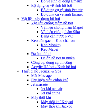
Bộ vệ sinh di động Emaux
Bộ dụng cụ vệ sinh hồ bơi
Bộ dụng cụ vệ sinh Pentair
Bộ dụng cụ vệ sinh Emaux
Vật liệu xây dựng hồ bơi
Vật liệu chống thấm hồ bơi
Vật liệu chống thấm Mapei
Vật liệu chống thấm Sika
Băng cản nước PVC
Keo dán gạch - Keo chà ron
Keo Monkey
Keo Mapei
Đá ốp hồ bơi
Đá ốp hồ bơi tự nhiên
Công cụ, dụng cụ thi công
Acrylic Hồ bơi - Kính hồ bơi
Thiết bị hồ Jacuzzi & Spa
Mắt Massage
Phụ kiện điều chỉnh khí
Jet masage
Jet khí pentair
Jet khí china
Máy thổi khí
Máy thổi khí Kripsol
Máy thổi khí Jackbo