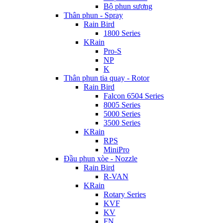
Bộ phun sương
Thân phun - Spray
Rain Bird
1800 Series
KRain
Pro-S
NP
K
Thân phun tia quay - Rotor
Rain Bird
Falcon 6504 Series
8005 Series
5000 Series
3500 Series
KRain
RPS
MiniPro
Đầu phun xòe - Nozzle
Rain Bird
R-VAN
KRain
Rotary Series
KVF
KV
FN