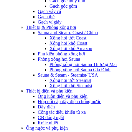
Gạch góc thủy tinh
Gạch góc gốm
Gạch vảy cá
Gạch thẻ
Gạch vỉ giấy
Thiết bị & Phòng xông hơi
Sauna and Steam- Coast / China
Xông hơi ướt Coast
Xông hơi khô Coast
Xông hơi khô Amazon
Phụ kiện phòng xông hơi
Phòng xông hơi Sauna
Phòng xông hơi Sauna Thương Mại
Phòng xông hơi Sauna Gia Đình
Sauna & Steam - Steamist/ USA
Xông hơi ướt Steamist
Xông hơi khô Steamist
Thiết bị điện và phụ kiện
Ống luồn điện và phụ kiện
Hộp nối cáp dây điện chống nước
Dây điện
Công tắc điều khiển từ xa
CB đóng ngắt
Rơ le nhiệt
Ống nước và phụ kiện