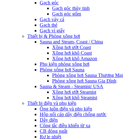
Gạch góc
Gạch góc thủy tinh
Gạch góc gốm
Gạch vảy cá
Gạch thẻ
Gạch vỉ giấy
Thiết bị & Phòng xông hơi
Sauna and Steam- Coast / China
Xông hơi ướt Coast
Xông hơi khô Coast
Xông hơi khô Amazon
Phụ kiện phòng xông hơi
Phòng xông hơi Sauna
Phòng xông hơi Sauna Thương Mại
Phòng xông hơi Sauna Gia Đình
Sauna & Steam - Steamist/ USA
Xông hơi ướt Steamist
Xông hơi khô Steamist
Thiết bị điện và phụ kiện
Ống luồn điện và phụ kiện
Hộp nối cáp dây điện chống nước
Dây điện
Công tắc điều khiển từ xa
CB đóng ngắt
Rơ le nhiệt