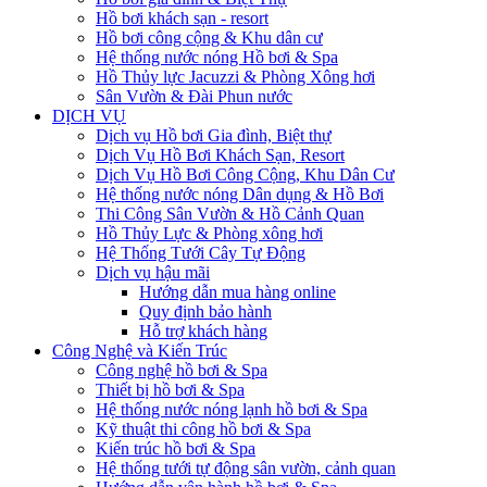
Hồ bơi khách sạn - resort
Hồ bơi công cộng & Khu dân cư
Hệ thống nước nóng Hồ bơi & Spa
Hồ Thủy lực Jacuzzi & Phòng Xông hơi
Sân Vườn & Đài Phun nước
DỊCH VỤ
Dịch vụ Hồ bơi Gia đình, Biệt thự
Dịch Vụ Hồ Bơi Khách Sạn, Resort
Dịch Vụ Hồ Bơi Công Cộng, Khu Dân Cư
Hệ thống nước nóng Dân dụng & Hồ Bơi
Thi Công Sân Vườn & Hồ Cảnh Quan
Hồ Thủy Lực & Phòng xông hơi
Hệ Thống Tưới Cây Tự Động
Dịch vụ hậu mãi
Hướng dẫn mua hàng online
Quy định bảo hành
Hỗ trợ khách hàng
Công Nghệ và Kiến Trúc
Công nghệ hồ bơi & Spa
Thiết bị hồ bơi & Spa
Hệ thống nước nóng lạnh hồ bơi & Spa
Kỹ thuật thi công hồ bơi & Spa
Kiến trúc hồ bơi & Spa
Hệ thống tưới tự động sân vườn, cảnh quan