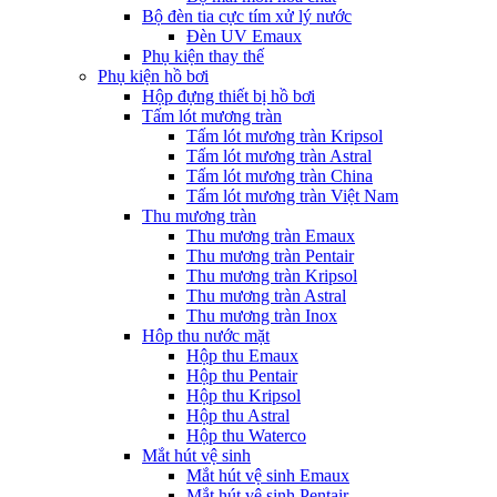
Bộ đèn tia cực tím xử lý nước
Đèn UV Emaux
Phụ kiện thay thế
Phụ kiện hồ bơi
Hộp đựng thiết bị hồ bơi
Tấm lót mương tràn
Tấm lót mương tràn Kripsol
Tấm lót mương tràn Astral
Tấm lót mương tràn China
Tấm lót mương tràn Việt Nam
Thu mương tràn
Thu mương tràn Emaux
Thu mương tràn Pentair
Thu mương tràn Kripsol
Thu mương tràn Astral
Thu mương tràn Inox
Hôp thu nước mặt
Hộp thu Emaux
Hộp thu Pentair
Hộp thu Kripsol
Hộp thu Astral
Hộp thu Waterco
Mắt hút vệ sinh
Mắt hút vệ sinh Emaux
Mắt hút vệ sinh Pentair