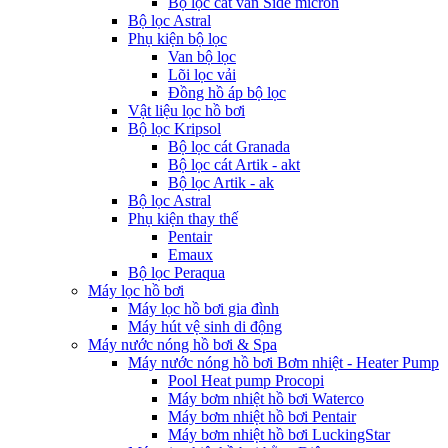
Bộ lọc cát van Side micron
Bộ lọc Astral
Phụ kiện bộ lọc
Van bộ lọc
Lõi lọc vải
Đồng hồ áp bộ lọc
Vật liệu lọc hồ bơi
Bộ lọc Kripsol
Bộ lọc cát Granada
Bộ lọc cát Artik - akt
Bộ lọc Artik - ak
Bộ lọc Astral
Phụ kiện thay thế
Pentair
Emaux
Bộ lọc Peraqua
Máy lọc hồ bơi
Máy lọc hồ bơi gia đình
Máy hút vệ sinh di động
Máy nước nóng hồ bơi & Spa
Máy nước nóng hồ bơi Bơm nhiệt - Heater Pump
Pool Heat pump Procopi
Máy bơm nhiệt hồ bơi Waterco
Máy bơm nhiệt hồ bơi Pentair
Máy bơm nhiệt hồ bơi LuckingStar