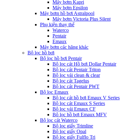
Máy bơm Kapri
Máy bơm Epsilon
Máy bơm hồ bơi Astralpool
Máy bơm Victoria Plus Silent
Phụ kiện thay thế
Waterco
Pentair
Emaux
Máy bơm các hãng khác
Bộ lọc hồ bơi
Bộ lọc hồ bơi Pentair
Bộ lọc cát Hồ bơi Dollar Pentair
Bộ lọc cát Pentair Triton
Bộ lọc vải clean & clear
Bộ lọc cát Tagelus
Bộ lọc cát Pentair PWT
Bộ lọc Emaux
Bộ lọc cát hồ bơi Emaux V Series
Bộ lọc cát Emaux S Series
Bộ lọc vải Emaux CF
Bô lọc hồ bơi Emaux MFV
Bộ lọc cát Waterco
Bộ lọc giấy Trimline
Bộ lọc giấy Opal
Bộ lọc giấy Fulflo Tri