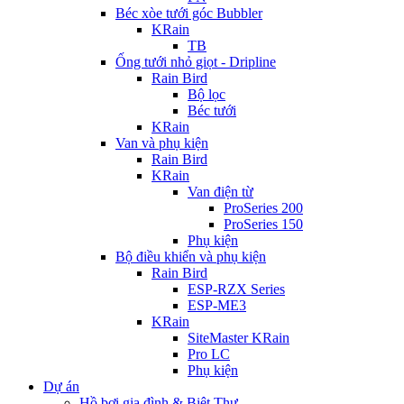
Béc xòe tưới góc Bubbler
KRain
TB
Ống tưới nhỏ giọt - Dripline
Rain Bird
Bộ lọc
Béc tưới
KRain
Van và phụ kiện
Rain Bird
KRain
Van điện từ
ProSeries 200
ProSeries 150
Phụ kiện
Bộ điều khiển và phụ kiện
Rain Bird
ESP-RZX Series
ESP-ME3
KRain
SiteMaster KRain
Pro LC
Phụ kiện
Dự án
Hồ bơi gia đình & Biệt Thự