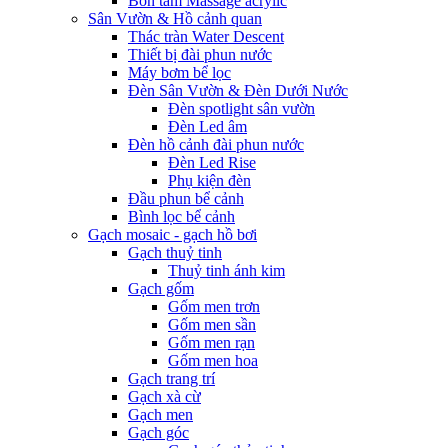
Bồn tắm Massage acrylic
Sân Vườn & Hồ cảnh quan
Thác tràn Water Descent
Thiết bị đài phun nước
Máy bơm bể lọc
Đèn Sân Vườn & Đèn Dưới Nước
Đèn spotlight sân vườn
Đèn Led âm
Đèn hồ cảnh đài phun nước
Đèn Led Rise
Phụ kiện đèn
Đầu phun bể cảnh
Bình lọc bể cảnh
Gạch mosaic - gạch hồ bơi
Gạch thuỷ tinh
Thuỷ tinh ánh kim
Gạch gốm
Gốm men trơn
Gốm men sần
Gốm men rạn
Gốm men hoa
Gạch trang trí
Gạch xà cừ
Gạch men
Gạch góc