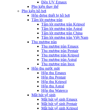
Đèn UV Emaux
Phụ kiện thay thế
Phụ kiện hồ bơi
Hộp đựng thiết bị hồ bơi
Tấm lót mương tràn
Tấm lót mương tràn Kripsol
Tấm lót mương tràn Astral
Tấm lót mương tràn China
Tấm lót mương tràn Việt Nam
Thu mương tràn
Thu mương tràn Emaux
Thu mương tràn Pentair
Thu mương tràn Kripsol
Thu mương tràn Astral
Thu mương tràn Inox
Hôp thu nước mặt
Hộp thu Emaux
Hộp thu Pentair
Hộp thu Kripsol
Hộp thu Astral
Hộp thu Waterco
Mắt hút vệ sinh
Mắt hút vệ sinh Emaux
Mắt hút vệ sinh Pentair
Mắt hút vệ sinh Kripsol