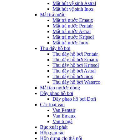
Mắt hút vệ sinh Astral
Mắt hút vệ sinh Inox
Mắt trả nước
Mắt trả nước Emaux
Mắt trả nước Pentair
Mắt trả nước Astral
Mắt trả nước Kripsol
Mắt trả nước Inox
Thu đáy hồ bơi
Thu đáy hồ bơi Pentair
Thu đáy hồ bơi Emaux
Thu đáy hồ bơi Kripsol
Thu đáy hồ bơi Astral
Thu đáy hồ bơi Inox
Thu đáy hồ bơi Waterco
Mắt tạo ngược dòng
Dây phao hồ bơi
Dây phao hồ bơi Dofi
Các loại van
Van Pentair
Van Emaux
Van 6 ngả
Bục xuất phát
Hộp gạn rác
Hộp đựng clo thả nổi