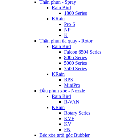
Thân phun - Spray
Rain Bird
1800 Series
KRain
Pro-S
NP
K
Thân phun tia quay - Rotor
Rain Bird
Falcon 6504 Series
8005 Series
5000 Series
3500 Series
KRain
RPS
MiniPro
Đầu phun xòe - Nozzle
Rain Bird
R-VAN
KRain
Rotary Series
KVF
KV
FN
Béc xòe tưới góc Bubbler