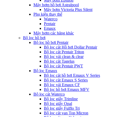
Máy bơm Epsilon
Máy bơm hồ bơi Astralpool
Máy bơm Victoria Plus Silent
Phụ kiện thay thế
Waterco
Pentair
Emaux
Máy bơm các hãng khác
Bộ lọc hồ bơi
Bộ lọc hồ bơi Pentair
Bộ lọc cát Hồ bơi Dollar Pentair
Bộ lọc cát Pentair Triton
Bộ lọc vải clean & clear
Bộ lọc cát Tagelus
Bộ lọc cát Pentair PWT
Bộ lọc Emaux
Bộ lọc cát hồ bơi Emaux V Series
Bộ lọc cát Emaux S Series
Bộ lọc vải Emaux CF
Bô lọc hồ bơi Emaux MFV
Bộ lọc cát Waterco
Bộ lọc giấy Trimline
Bộ lọc giấy Opal
Bộ lọc giấy Fulflo Tri
Bộ lọc cát van Top Micron