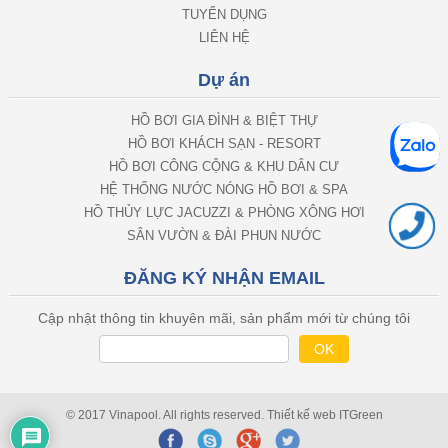
TUYỂN DỤNG
LIÊN HỆ
Dự án
HỒ BƠI GIA ĐÌNH & BIỆT THỰ
HỒ BƠI KHÁCH SẠN - RESORT
HỒ BƠI CÔNG CỘNG & KHU DÂN CƯ
HỆ THỐNG NƯỚC NÓNG HỒ BƠI & SPA
HỒ THỦY LỰC JACUZZI & PHÒNG XÔNG HƠI
SÂN VƯỜN & ĐÀI PHUN NƯỚC
ĐĂNG KÝ NHẬN EMAIL
Cập nhật thông tin khuyên mãi, sản phẩm mới từ chúng tôi
© 2017 Vinapool. All rights reserved.
Thiết kế web
ITGreen