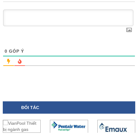
0
GÓP Ý
ĐỐI TÁC