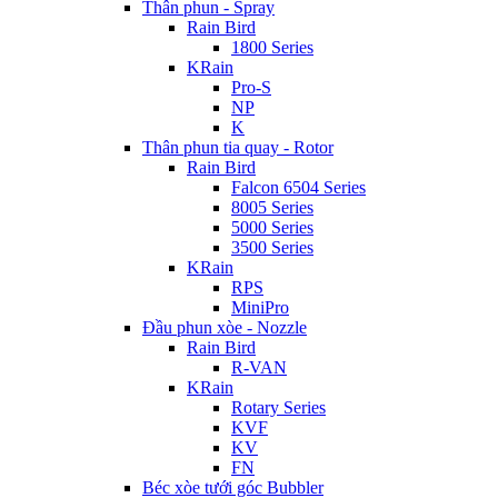
Thân phun - Spray
Rain Bird
1800 Series
KRain
Pro-S
NP
K
Thân phun tia quay - Rotor
Rain Bird
Falcon 6504 Series
8005 Series
5000 Series
3500 Series
KRain
RPS
MiniPro
Đầu phun xòe - Nozzle
Rain Bird
R-VAN
KRain
Rotary Series
KVF
KV
FN
Béc xòe tưới góc Bubbler