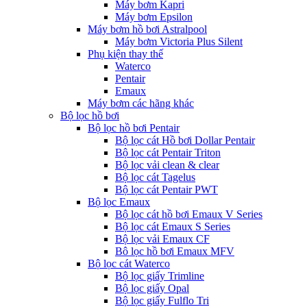
Máy bơm Kapri
Máy bơm Epsilon
Máy bơm hồ bơi Astralpool
Máy bơm Victoria Plus Silent
Phụ kiện thay thế
Waterco
Pentair
Emaux
Máy bơm các hãng khác
Bộ lọc hồ bơi
Bộ lọc hồ bơi Pentair
Bộ lọc cát Hồ bơi Dollar Pentair
Bộ lọc cát Pentair Triton
Bộ lọc vải clean & clear
Bộ lọc cát Tagelus
Bộ lọc cát Pentair PWT
Bộ lọc Emaux
Bộ lọc cát hồ bơi Emaux V Series
Bộ lọc cát Emaux S Series
Bộ lọc vải Emaux CF
Bô lọc hồ bơi Emaux MFV
Bộ lọc cát Waterco
Bộ lọc giấy Trimline
Bộ lọc giấy Opal
Bộ lọc giấy Fulflo Tri