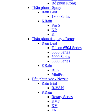
Bộ phun sương
Thân phun - Spray
Rain Bird
1800 Series
KRain
Pro-S
NP
K
Thân phun tia quay - Rotor
Rain Bird
Falcon 6504 Series
8005 Series
5000 Series
3500 Series
KRain
RPS
MiniPro
Đầu phun xòe - Nozzle
Rain Bird
R-VAN
KRain
Rotary Series
KVF
KV
FN