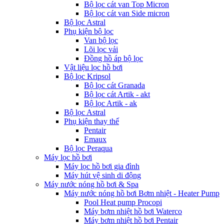
Bộ lọc cát van Top Micron
Bộ lọc cát van Side micron
Bộ lọc Astral
Phụ kiện bộ lọc
Van bộ lọc
Lõi lọc vải
Đồng hồ áp bộ lọc
Vật liệu lọc hồ bơi
Bộ lọc Kripsol
Bộ lọc cát Granada
Bộ lọc cát Artik - akt
Bộ lọc Artik - ak
Bộ lọc Astral
Phụ kiện thay thế
Pentair
Emaux
Bộ lọc Peraqua
Máy lọc hồ bơi
Máy lọc hồ bơi gia đình
Máy hút vệ sinh di động
Máy nước nóng hồ bơi & Spa
Máy nước nóng hồ bơi Bơm nhiệt - Heater Pump
Pool Heat pump Procopi
Máy bơm nhiệt hồ bơi Waterco
Máy bơm nhiệt hồ bơi Pentair