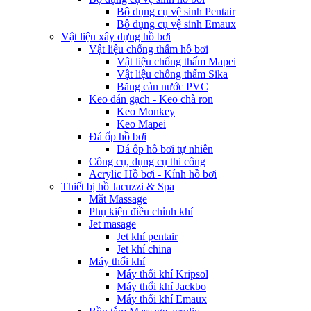
Bộ dụng cụ vệ sinh Pentair
Bộ dụng cụ vệ sinh Emaux
Vật liệu xây dựng hồ bơi
Vật liệu chống thấm hồ bơi
Vật liệu chống thấm Mapei
Vật liệu chống thấm Sika
Băng cản nước PVC
Keo dán gạch - Keo chà ron
Keo Monkey
Keo Mapei
Đá ốp hồ bơi
Đá ốp hồ bơi tự nhiên
Công cụ, dụng cụ thi công
Acrylic Hồ bơi - Kính hồ bơi
Thiết bị hồ Jacuzzi & Spa
Mắt Massage
Phụ kiện điều chỉnh khí
Jet masage
Jet khí pentair
Jet khí china
Máy thổi khí
Máy thổi khí Kripsol
Máy thổi khí Jackbo
Máy thổi khí Emaux