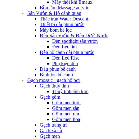
Máy thổi khí Emaux
Bồn tắm Massage acrylic
Sân Vườn & Hồ cảnh quan
Thác tràn Water Descent
Thiết bị đài phun nước
Máy bơm bể lọc
Đèn Sân Vườn & Đèn Dưới Nước
Đèn spotlight sân vườn
Đèn Led âm
Đèn hồ cảnh đài phun nước
Đèn Led Rise
Phụ kiện đèn
Đầu phun bể cảnh
Bình lọc bể cảnh
Gạch mosaic - gạch hồ bơi
Gạch thuỷ tinh
Thuỷ tinh ánh kim
Gạch gốm
Gốm men trơn
Gốm men sần
Gốm men rạn
Gốm men hoa
Gạch trang trí
Gạch xà cừ
Gạch men