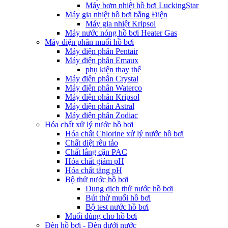
Máy bơm nhiệt hồ bơi LuckingStar
Máy gia nhiệt hồ bơi bằng Điện
Máy gia nhiệt Kripsol
Máy nước nóng hồ bơi Heater Gas
Máy điện phân muối hồ bơi
Máy điện phân Pentair
Máy điện phân Emaux
phụ kiện thay thế
Máy điện phân Crystal
Máy điện phân Waterco
Máy điện phân Kripsol
Máy điện phân Astral
Máy điện phân Zodiac
Hóa chất xử lý nước hồ bơi
Hóa chất Chlorine xử lý nước hồ bơi
Chất diệt rêu tảo
Chất lắng cặn PAC
Hóa chất giảm pH
Hóa chất tăng pH
Bộ thử nước hồ bơi
Dung dịch thử nước hồ bơi
Bút thử muối hồ bơi
Bộ test nước hồ bơi
Muối dùng cho hồ bơi
Đèn hồ bơi - Đèn dưới nước