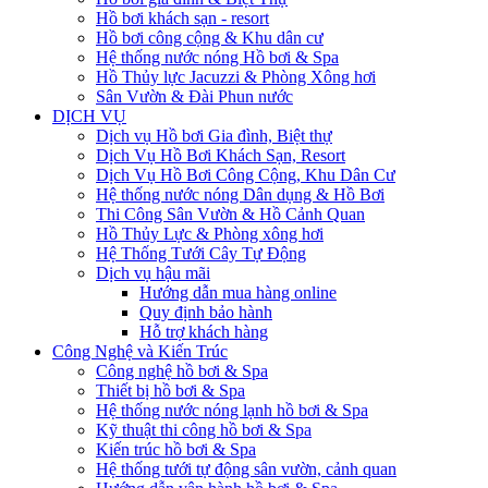
Hồ bơi khách sạn - resort
Hồ bơi công cộng & Khu dân cư
Hệ thống nước nóng Hồ bơi & Spa
Hồ Thủy lực Jacuzzi & Phòng Xông hơi
Sân Vườn & Đài Phun nước
DỊCH VỤ
Dịch vụ Hồ bơi Gia đình, Biệt thự
Dịch Vụ Hồ Bơi Khách Sạn, Resort
Dịch Vụ Hồ Bơi Công Cộng, Khu Dân Cư
Hệ thống nước nóng Dân dụng & Hồ Bơi
Thi Công Sân Vườn & Hồ Cảnh Quan
Hồ Thủy Lực & Phòng xông hơi
Hệ Thống Tưới Cây Tự Động
Dịch vụ hậu mãi
Hướng dẫn mua hàng online
Quy định bảo hành
Hỗ trợ khách hàng
Công Nghệ và Kiến Trúc
Công nghệ hồ bơi & Spa
Thiết bị hồ bơi & Spa
Hệ thống nước nóng lạnh hồ bơi & Spa
Kỹ thuật thi công hồ bơi & Spa
Kiến trúc hồ bơi & Spa
Hệ thống tưới tự động sân vườn, cảnh quan