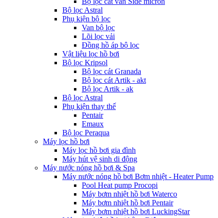
Bộ lọc cát van Side micron
Bộ lọc Astral
Phụ kiện bộ lọc
Van bộ lọc
Lõi lọc vải
Đồng hồ áp bộ lọc
Vật liệu lọc hồ bơi
Bộ lọc Kripsol
Bộ lọc cát Granada
Bộ lọc cát Artik - akt
Bộ lọc Artik - ak
Bộ lọc Astral
Phụ kiện thay thế
Pentair
Emaux
Bộ lọc Peraqua
Máy lọc hồ bơi
Máy lọc hồ bơi gia đình
Máy hút vệ sinh di động
Máy nước nóng hồ bơi & Spa
Máy nước nóng hồ bơi Bơm nhiệt - Heater Pump
Pool Heat pump Procopi
Máy bơm nhiệt hồ bơi Waterco
Máy bơm nhiệt hồ bơi Pentair
Máy bơm nhiệt hồ bơi LuckingStar