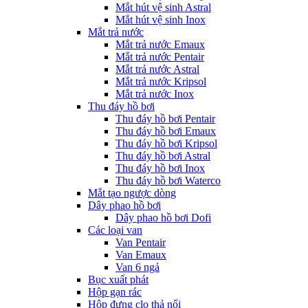
Mắt hút vệ sinh Astral
Mắt hút vệ sinh Inox
Mắt trả nước
Mắt trả nước Emaux
Mắt trả nước Pentair
Mắt trả nước Astral
Mắt trả nước Kripsol
Mắt trả nước Inox
Thu đáy hồ bơi
Thu đáy hồ bơi Pentair
Thu đáy hồ bơi Emaux
Thu đáy hồ bơi Kripsol
Thu đáy hồ bơi Astral
Thu đáy hồ bơi Inox
Thu đáy hồ bơi Waterco
Mắt tạo ngược dòng
Dây phao hồ bơi
Dây phao hồ bơi Dofi
Các loại van
Van Pentair
Van Emaux
Van 6 ngả
Bục xuất phát
Hộp gạn rác
Hộp đựng clo thả nổi