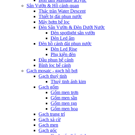
Bồn tắm Massage acrylic
Sân Vườn & Hồ cảnh quan
Thác tràn Water Descent
Thiết bị đài phun nước
Máy bơm bể lọc
Đèn Sân Vườn & Đèn Dưới Nước
Đèn spotlight sân vườn
Đèn Led âm
Đèn hồ cảnh đài phun nước
Đèn Led Rise
Phụ kiện đèn
Đầu phun bể cảnh
Bình lọc bể cảnh
Gạch mosaic - gạch hồ bơi
Gạch thuỷ tinh
Thuỷ tinh ánh kim
Gạch gốm
Gốm men trơn
Gốm men sần
Gốm men rạn
Gốm men hoa
Gạch trang trí
Gạch xà cừ
Gạch men
Gạch góc