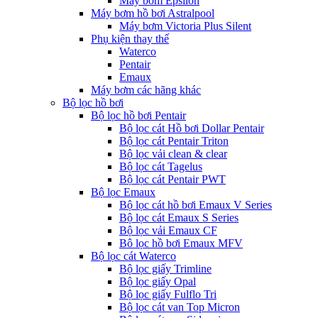
Máy bơm Epsilon
Máy bơm hồ bơi Astralpool
Máy bơm Victoria Plus Silent
Phụ kiện thay thế
Waterco
Pentair
Emaux
Máy bơm các hãng khác
Bộ lọc hồ bơi
Bộ lọc hồ bơi Pentair
Bộ lọc cát Hồ bơi Dollar Pentair
Bộ lọc cát Pentair Triton
Bộ lọc vải clean & clear
Bộ lọc cát Tagelus
Bộ lọc cát Pentair PWT
Bộ lọc Emaux
Bộ lọc cát hồ bơi Emaux V Series
Bộ lọc cát Emaux S Series
Bộ lọc vải Emaux CF
Bô lọc hồ bơi Emaux MFV
Bộ lọc cát Waterco
Bộ lọc giấy Trimline
Bộ lọc giấy Opal
Bộ lọc giấy Fulflo Tri
Bộ lọc cát van Top Micron