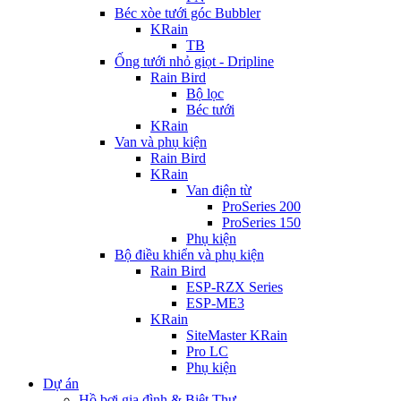
Béc xòe tưới góc Bubbler
KRain
TB
Ống tưới nhỏ giọt - Dripline
Rain Bird
Bộ lọc
Béc tưới
KRain
Van và phụ kiện
Rain Bird
KRain
Van điện từ
ProSeries 200
ProSeries 150
Phụ kiện
Bộ điều khiển và phụ kiện
Rain Bird
ESP-RZX Series
ESP-ME3
KRain
SiteMaster KRain
Pro LC
Phụ kiện
Dự án
Hồ bơi gia đình & Biệt Thự