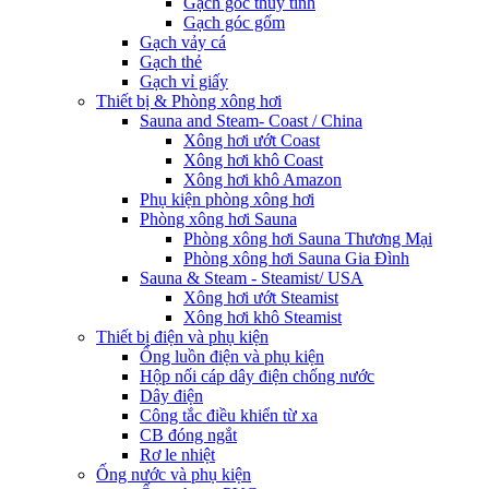
Gạch góc thủy tinh
Gạch góc gốm
Gạch vảy cá
Gạch thẻ
Gạch vỉ giấy
Thiết bị & Phòng xông hơi
Sauna and Steam- Coast / China
Xông hơi ướt Coast
Xông hơi khô Coast
Xông hơi khô Amazon
Phụ kiện phòng xông hơi
Phòng xông hơi Sauna
Phòng xông hơi Sauna Thương Mại
Phòng xông hơi Sauna Gia Đình
Sauna & Steam - Steamist/ USA
Xông hơi ướt Steamist
Xông hơi khô Steamist
Thiết bị điện và phụ kiện
Ống luồn điện và phụ kiện
Hộp nối cáp dây điện chống nước
Dây điện
Công tắc điều khiển từ xa
CB đóng ngắt
Rơ le nhiệt
Ống nước và phụ kiện