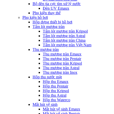
Bộ đèn tia cực tím xử lý nước
Đèn UV Emaux
Phụ kiện thay thế
Phụ kiện hồ bơi
Hộp đựng thiết bị hồ bơi
Tấm lót mương tràn
Tấm lót mương tràn Kripsol
Tấm lót mương tràn Astral
Tấm lót mương tràn China
Tấm lót mương tràn Việt Nam
Thu mương tràn
Thu mương tràn Emaux
Thu mương tràn Pentair
Thu mương tràn Kripsol
Thu mương tràn Astral
Thu mương tràn Inox
Hôp thu nước mặt
Hộp thu Emaux
Hộp thu Pentair
Hộp thu Kripsol
Hộp thu Astral
Hộp thu Waterco
Mắt hút vệ sinh
Mắt hút vệ sinh Emaux
Mắt hút vệ sinh Pentair