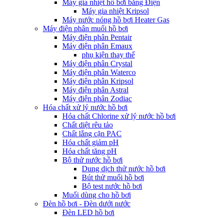
Máy gia nhiệt hồ bơi bằng Điện
Máy gia nhiệt Kripsol
Máy nước nóng hồ bơi Heater Gas
Máy điện phân muối hồ bơi
Máy điện phân Pentair
Máy điện phân Emaux
phụ kiện thay thế
Máy điện phân Crystal
Máy điện phân Waterco
Máy điện phân Kripsol
Máy điện phân Astral
Máy điện phân Zodiac
Hóa chất xử lý nước hồ bơi
Hóa chất Chlorine xử lý nước hồ bơi
Chất diệt rêu tảo
Chất lắng cặn PAC
Hóa chất giảm pH
Hóa chất tăng pH
Bộ thử nước hồ bơi
Dung dịch thử nước hồ bơi
Bút thử muối hồ bơi
Bộ test nước hồ bơi
Muối dùng cho hồ bơi
Đèn hồ bơi - Đèn dưới nước
Đèn LED hồ bơi