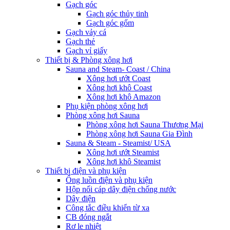
Gạch góc
Gạch góc thủy tinh
Gạch góc gốm
Gạch vảy cá
Gạch thẻ
Gạch vỉ giấy
Thiết bị & Phòng xông hơi
Sauna and Steam- Coast / China
Xông hơi ướt Coast
Xông hơi khô Coast
Xông hơi khô Amazon
Phụ kiện phòng xông hơi
Phòng xông hơi Sauna
Phòng xông hơi Sauna Thương Mại
Phòng xông hơi Sauna Gia Đình
Sauna & Steam - Steamist/ USA
Xông hơi ướt Steamist
Xông hơi khô Steamist
Thiết bị điện và phụ kiện
Ống luồn điện và phụ kiện
Hộp nối cáp dây điện chống nước
Dây điện
Công tắc điều khiển từ xa
CB đóng ngắt
Rơ le nhiệt