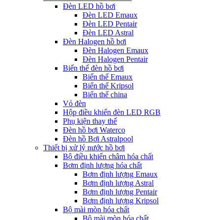
Đèn LED hồ bơi
Đèn LED Emaux
Đèn LED Pentair
Đèn LED Astral
Đèn Halogen hồ bơi
Đèn Halogen Emaux
Đèn Halogen Pentair
Biến thế đèn hồ bơi
Biến thế Emaux
Biến thế Kripsol
Biến thế china
Vỏ đèn
Hộp điều khiển đèn LED RGB
Phụ kiện thay thế
Đèn hồ bơi Waterco
Đèn hồ Bơi Astralpool
Thiết bị xử lý nước hồ bơi
Bộ điều khiển châm hóa chất
Bơm định lượng hóa chất
Bơm định lượng Emaux
Bơm định lượng Astral
Bơm định lượng Pentair
Bơm định lượng Kripsol
Bộ mài mòn hóa chất
Bộ mài mòn hóa chất