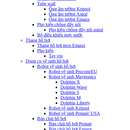
Tube wall
Ống âm tường Kripsol
Ống âm tường Astral
Ống âm tương Emaux
Phụ kiện chống đẩy nổi
Phụ kiện chống đẩy nổi astral
Bộ điều khiển mực nước
Thang hồ bơi
Thang hồ bơi inox Emaux
Phụ kiện
Tay vịn
Dụng cụ vệ sinh hồ bơi
Robot vệ sinh hồ bơi
Robot vệ sinh Procopi/EU
Robot vệ sinh Maytronics
Dolphin X
Dolphin Wave
Dolphin S
Dolphin M
Dolphin Liberty
Robot vệ sinh Kripsol
Robot vệ sinh Pentair/ USA
Bàn chải hồ bơi
Bàn chải hồ bơi Pentair
Bàn chải hồ bơi Emaux