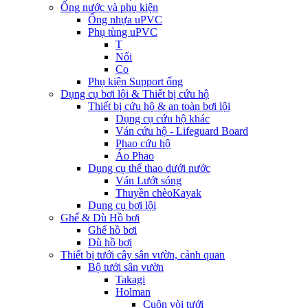
Ống nước và phụ kiện
Ống nhựa uPVC
Phụ tùng uPVC
T
Nối
Co
Phụ kiện Support ống
Dụng cụ bơi lội & Thiết bị cứu hộ
Thiết bị cứu hộ & an toàn bơi lội
Dụng cụ cứu hộ khác
Ván cứu hộ - Lifeguard Board
Phao cứu hộ
Áo Phao
Dụng cụ thể thao dưới nước
Ván Lướt sóng
Thuyền chèoKayak
Dụng cụ bơi lội
Ghế & Dù Hồ bơi
Ghế hồ bơi
Dù hồ bơi
Thiết bị tưới cây sân vườn, cảnh quan
Bộ tưới sân vườn
Takagi
Holman
Cuộn vòi tưới