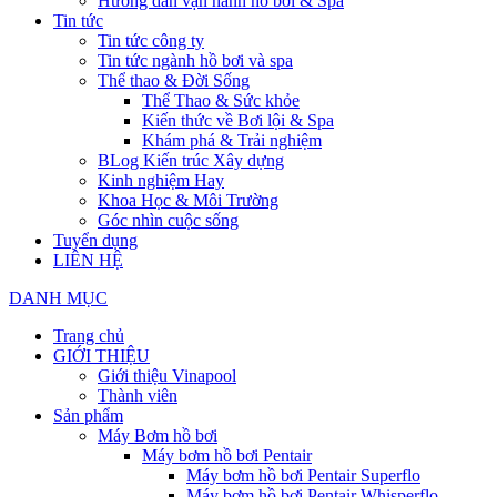
Hướng dẫn vận hành hồ bơi & Spa
Tin tức
Tin tức công ty
Tin tức ngành hồ bơi và spa
Thể thao & Đời Sống
Thể Thao & Sức khỏe
Kiến thức về Bơi lội & Spa
Khám phá & Trải nghiệm
BLog Kiến trúc Xây dựng
Kinh nghiệm Hay
Khoa Học & Môi Trường
Góc nhìn cuộc sống
Tuyển dụng
LIÊN HỆ
DANH MỤC
Trang chủ
GIỚI THIỆU
Giới thiệu Vinapool
Thành viên
Sản phẩm
Máy Bơm hồ bơi
Máy bơm hồ bơi Pentair
Máy bơm hồ bơi Pentair Superflo
Máy bơm hồ bơi Pentair Whisperflo