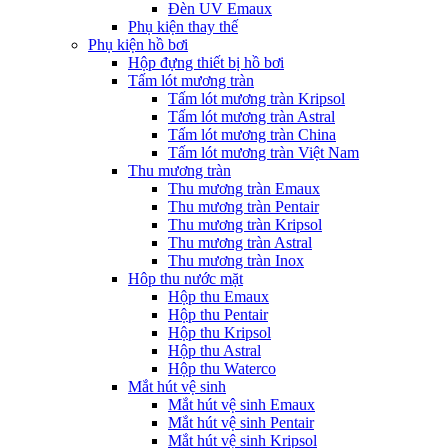
Đèn UV Emaux
Phụ kiện thay thế
Phụ kiện hồ bơi
Hộp đựng thiết bị hồ bơi
Tấm lót mương tràn
Tấm lót mương tràn Kripsol
Tấm lót mương tràn Astral
Tấm lót mương tràn China
Tấm lót mương tràn Việt Nam
Thu mương tràn
Thu mương tràn Emaux
Thu mương tràn Pentair
Thu mương tràn Kripsol
Thu mương tràn Astral
Thu mương tràn Inox
Hôp thu nước mặt
Hộp thu Emaux
Hộp thu Pentair
Hộp thu Kripsol
Hộp thu Astral
Hộp thu Waterco
Mắt hút vệ sinh
Mắt hút vệ sinh Emaux
Mắt hút vệ sinh Pentair
Mắt hút vệ sinh Kripsol