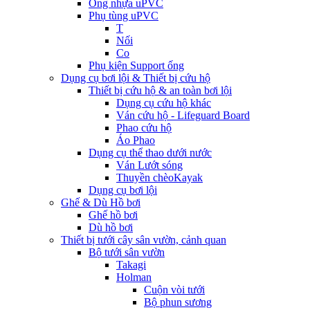
Ống nhựa uPVC
Phụ tùng uPVC
T
Nối
Co
Phụ kiện Support ống
Dụng cụ bơi lội & Thiết bị cứu hộ
Thiết bị cứu hộ & an toàn bơi lội
Dụng cụ cứu hộ khác
Ván cứu hộ - Lifeguard Board
Phao cứu hộ
Áo Phao
Dụng cụ thể thao dưới nước
Ván Lướt sóng
Thuyền chèoKayak
Dụng cụ bơi lội
Ghế & Dù Hồ bơi
Ghế hồ bơi
Dù hồ bơi
Thiết bị tưới cây sân vườn, cảnh quan
Bộ tưới sân vườn
Takagi
Holman
Cuộn vòi tưới
Bộ phun sương