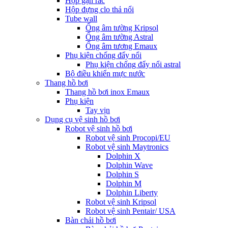
Hộp gạn rác
Hộp đựng clo thả nổi
Tube wall
Ống âm tường Kripsol
Ống âm tường Astral
Ống âm tương Emaux
Phụ kiện chống đẩy nổi
Phụ kiện chống đẩy nổi astral
Bộ điều khiển mực nước
Thang hồ bơi
Thang hồ bơi inox Emaux
Phụ kiện
Tay vịn
Dụng cụ vệ sinh hồ bơi
Robot vệ sinh hồ bơi
Robot vệ sinh Procopi/EU
Robot vệ sinh Maytronics
Dolphin X
Dolphin Wave
Dolphin S
Dolphin M
Dolphin Liberty
Robot vệ sinh Kripsol
Robot vệ sinh Pentair/ USA
Bàn chải hồ bơi