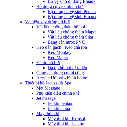
Bộ vệ sinh di động Emaux
Bộ dụng cụ vệ sinh hồ bơi
Bộ dụng cụ vệ sinh Pentair
Bộ dụng cụ vệ sinh Emaux
Vật liệu xây dựng hồ bơi
Vật liệu chống thấm hồ bơi
Vật liệu chống thấm Mapei
Vật liệu chống thấm Sika
Băng cản nước PVC
Keo dán gạch - Keo chà ron
Keo Monkey
Keo Mapei
Đá ốp hồ bơi
Đá ốp hồ bơi tự nhiên
Công cụ, dụng cụ thi công
Acrylic Hồ bơi - Kính hồ bơi
Thiết bị hồ Jacuzzi & Spa
Mắt Massage
Phụ kiện điều chỉnh khí
Jet masage
Jet khí pentair
Jet khí china
Máy thổi khí
Máy thổi khí Kripsol
Máy thổi khí Jackbo