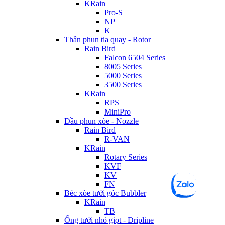
KRain
Pro-S
NP
K
Thân phun tia quay - Rotor
Rain Bird
Falcon 6504 Series
8005 Series
5000 Series
3500 Series
KRain
RPS
MiniPro
Đầu phun xòe - Nozzle
Rain Bird
R-VAN
KRain
Rotary Series
KVF
KV
FN
Béc xòe tưới góc Bubbler
KRain
TB
Ống tưới nhỏ giọt - Dripline