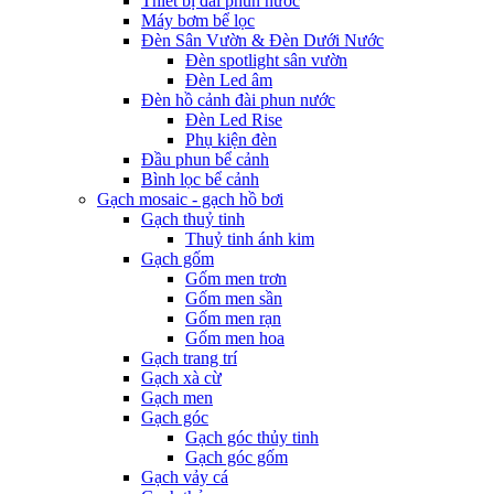
Thiết bị đài phun nước
Máy bơm bể lọc
Đèn Sân Vườn & Đèn Dưới Nước
Đèn spotlight sân vườn
Đèn Led âm
Đèn hồ cảnh đài phun nước
Đèn Led Rise
Phụ kiện đèn
Đầu phun bể cảnh
Bình lọc bể cảnh
Gạch mosaic - gạch hồ bơi
Gạch thuỷ tinh
Thuỷ tinh ánh kim
Gạch gốm
Gốm men trơn
Gốm men sần
Gốm men rạn
Gốm men hoa
Gạch trang trí
Gạch xà cừ
Gạch men
Gạch góc
Gạch góc thủy tinh
Gạch góc gốm
Gạch vảy cá