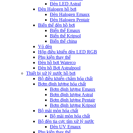
Đèn LED Astral
Đèn Halogen hồ bơi
Đèn Halogen Emaux
Đèn Halogen Pentair
Biến thế đèn hồ bơi
Biến thế Emaux
Biến thế Kripsol
Biến thế china
Vỏ đèn
Hộp điều khiển đèn LED RGB
Phụ kiện thay thế
Đèn hồ bơi Waterco
Đèn hồ Bơi Astralpool
Thiết bị xử lý nước hồ bơi
Bộ điều khiển châm hóa chất
Bơm định lượng hóa chất
Bơm định lượng Emaux
Bơm định lượng Astral
Bơm định lượng Pentair
Bơm định lượng Kripsol
Bộ mài mòn hóa chất
Bộ mài mòn hóa chất
Bộ đèn tia cực tím xử lý nước
Đèn UV Emaux
Phụ kiện thay thế