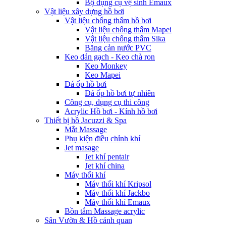
Bộ dụng cụ vệ sinh Emaux
Vật liệu xây dựng hồ bơi
Vật liệu chống thấm hồ bơi
Vật liệu chống thấm Mapei
Vật liệu chống thấm Sika
Băng cản nước PVC
Keo dán gạch - Keo chà ron
Keo Monkey
Keo Mapei
Đá ốp hồ bơi
Đá ốp hồ bơi tự nhiên
Công cụ, dụng cụ thi công
Acrylic Hồ bơi - Kính hồ bơi
Thiết bị hồ Jacuzzi & Spa
Mắt Massage
Phụ kiện điều chỉnh khí
Jet masage
Jet khí pentair
Jet khí china
Máy thổi khí
Máy thổi khí Kripsol
Máy thổi khí Jackbo
Máy thổi khí Emaux
Bồn tắm Massage acrylic
Sân Vườn & Hồ cảnh quan