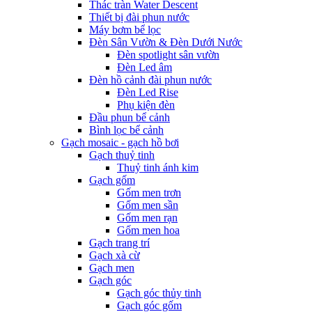
Thác tràn Water Descent
Thiết bị đài phun nước
Máy bơm bể lọc
Đèn Sân Vườn & Đèn Dưới Nước
Đèn spotlight sân vườn
Đèn Led âm
Đèn hồ cảnh đài phun nước
Đèn Led Rise
Phụ kiện đèn
Đầu phun bể cảnh
Bình lọc bể cảnh
Gạch mosaic - gạch hồ bơi
Gạch thuỷ tinh
Thuỷ tinh ánh kim
Gạch gốm
Gốm men trơn
Gốm men sần
Gốm men rạn
Gốm men hoa
Gạch trang trí
Gạch xà cừ
Gạch men
Gạch góc
Gạch góc thủy tinh
Gạch góc gốm