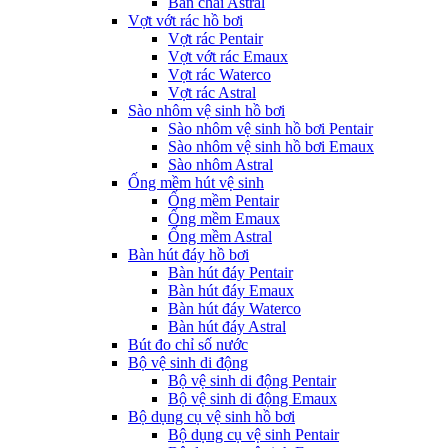
Bàn chải Astral
Vợt vớt rác hồ bơi
Vợt rác Pentair
Vợt vớt rác Emaux
Vợt rác Waterco
Vợt rác Astral
Sào nhôm vệ sinh hồ bơi
Sào nhôm vệ sinh hồ bơi Pentair
Sào nhôm vệ sinh hồ bơi Emaux
Sào nhôm Astral
Ống mềm hút vệ sinh
Ống mềm Pentair
Ống mềm Emaux
Ống mềm Astral
Bàn hút đáy hồ bơi
Bàn hút đáy Pentair
Bàn hút đáy Emaux
Bàn hút đáy Waterco
Bàn hút đáy Astral
Bút đo chỉ số nước
Bộ vệ sinh di động
Bộ vệ sinh di động Pentair
Bộ vệ sinh di động Emaux
Bộ dụng cụ vệ sinh hồ bơi
Bộ dụng cụ vệ sinh Pentair