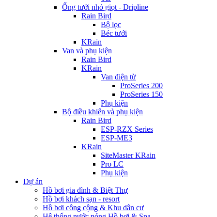
Ống tưới nhỏ giọt - Dripline
Rain Bird
Bộ lọc
Béc tưới
KRain
Van và phụ kiện
Rain Bird
KRain
Van điện từ
ProSeries 200
ProSeries 150
Phụ kiện
Bộ điều khiển và phụ kiện
Rain Bird
ESP-RZX Series
ESP-ME3
KRain
SiteMaster KRain
Pro LC
Phụ kiện
Dự án
Hồ bơi gia đình & Biệt Thự
Hồ bơi khách sạn - resort
Hồ bơi công cộng & Khu dân cư
Hệ thống nước nóng Hồ bơi & Spa