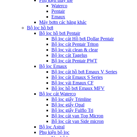
Phụ kiện thay thế
Waterco
Pentair
Emaux
Máy bơm các hãng khác
Bộ lọc hồ bơi
Bộ lọc hồ bơi Pentair
Bộ lọc cát Hồ bơi Dollar Pentair
Bộ lọc cát Pentair Triton
Bộ lọc vải clean & clear
Bộ lọc cát Tagelus
Bộ lọc cát Pentair PWT
Bộ lọc Emaux
Bộ lọc cát hồ bơi Emaux V Series
Bộ lọc cát Emaux S Series
Bộ lọc vải Emaux CF
Bô lọc hồ bơi Emaux MFV
Bộ lọc cát Waterco
Bộ lọc giấy Trimline
Bộ lọc giấy Opal
Bộ lọc giấy Fulflo Tri
Bộ lọc cát van Top Micron
Bộ lọc cát van Side micron
Bộ lọc Astral
Phụ kiện bộ lọc