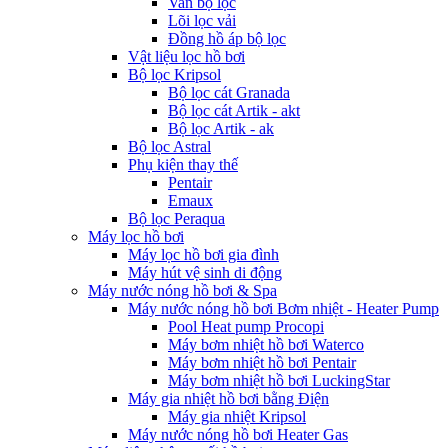
Van bộ lọc
Lõi lọc vải
Đồng hồ áp bộ lọc
Vật liệu lọc hồ bơi
Bộ lọc Kripsol
Bộ lọc cát Granada
Bộ lọc cát Artik - akt
Bộ lọc Artik - ak
Bộ lọc Astral
Phụ kiện thay thế
Pentair
Emaux
Bộ lọc Peraqua
Máy lọc hồ bơi
Máy lọc hồ bơi gia đình
Máy hút vệ sinh di động
Máy nước nóng hồ bơi & Spa
Máy nước nóng hồ bơi Bơm nhiệt - Heater Pump
Pool Heat pump Procopi
Máy bơm nhiệt hồ bơi Waterco
Máy bơm nhiệt hồ bơi Pentair
Máy bơm nhiệt hồ bơi LuckingStar
Máy gia nhiệt hồ bơi bằng Điện
Máy gia nhiệt Kripsol
Máy nước nóng hồ bơi Heater Gas