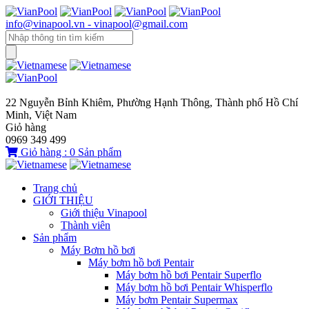
info@vinapool.vn - vinapool@gmail.com
22 Nguyễn Bỉnh Khiêm, Phường Hạnh Thông, Thành phố Hồ Chí
Minh, Việt Nam
Giỏ hàng
0969 349 499
Giỏ hàng :
0
Sản phẩm
Trang chủ
GIỚI THIỆU
Giới thiệu Vinapool
Thành viên
Sản phẩm
Máy Bơm hồ bơi
Máy bơm hồ bơi Pentair
Máy bơm hồ bơi Pentair Superflo
Máy bơm hồ bơi Pentair Whisperflo
Máy bơm Pentair Supermax