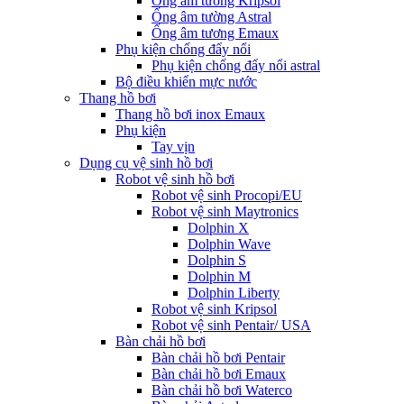
Ống âm tường Kripsol
Ống âm tường Astral
Ống âm tương Emaux
Phụ kiện chống đẩy nổi
Phụ kiện chống đẩy nổi astral
Bộ điều khiển mực nước
Thang hồ bơi
Thang hồ bơi inox Emaux
Phụ kiện
Tay vịn
Dụng cụ vệ sinh hồ bơi
Robot vệ sinh hồ bơi
Robot vệ sinh Procopi/EU
Robot vệ sinh Maytronics
Dolphin X
Dolphin Wave
Dolphin S
Dolphin M
Dolphin Liberty
Robot vệ sinh Kripsol
Robot vệ sinh Pentair/ USA
Bàn chải hồ bơi
Bàn chải hồ bơi Pentair
Bàn chải hồ bơi Emaux
Bàn chải hồ bơi Waterco