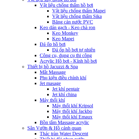
Vật liệu chống thấm hồ bơi
Vật liệu chống thấm Mapei
Vật liệu chống thấm Sika
Băng cản nước PVC
Keo dán gạch - Keo chà ron
Keo Monkey
Keo Mapei
Đá ốp hồ bơi
Đá ốp hồ bơi tự nhiên
Công cụ, dụng cụ thi công
Acrylic Hồ bơi - Kính hồ bơi
Thiết bị hồ Jacuzzi & Spa
Mắt Massage
Phụ kiện điều chỉnh khí
Jet masage
Jet khí pentair
Jet khí china
Máy thổi khí
Máy thổi khí Kripsol
Máy thổi khí Jackbo
Máy thổi khí Emaux
Bồn tắm Massage acrylic
Sân Vườn & Hồ cảnh quan
Thác tràn Water Descent