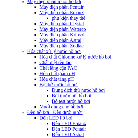
Máy điện phân muối hồ bơi
Máy điện phân Pentair
Máy điện phân Emaux
phụ kiện thay thế
Máy điện phân Crystal
Máy điện phân Waterco
Máy điện phân Kripsol
Máy điện phân Astral
Máy điện phân Zodiac
Hóa chất xử lý nước hồ bơi
Hóa chất Chlorine xử lý nước hồ bơi
Chất diệt rêu tảo
Chất lắng cặn PAC
Hóa chất giảm pH
Hóa chất tăng pH
Bộ thử nước hồ bơi
Dung dịch thử nước hồ bơi
Bút thử muối hồ bơi
Bộ test nước hồ bơi
Muối dùng cho hồ bơi
Đèn hồ bơi - Đèn dưới nước
Đèn LED hồ bơi
Đèn LED Emaux
Đèn LED Pentair
Đèn LED Astral