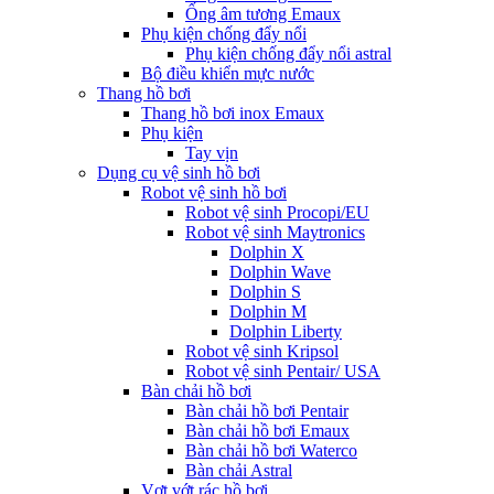
Ống âm tương Emaux
Phụ kiện chống đẩy nổi
Phụ kiện chống đẩy nổi astral
Bộ điều khiển mực nước
Thang hồ bơi
Thang hồ bơi inox Emaux
Phụ kiện
Tay vịn
Dụng cụ vệ sinh hồ bơi
Robot vệ sinh hồ bơi
Robot vệ sinh Procopi/EU
Robot vệ sinh Maytronics
Dolphin X
Dolphin Wave
Dolphin S
Dolphin M
Dolphin Liberty
Robot vệ sinh Kripsol
Robot vệ sinh Pentair/ USA
Bàn chải hồ bơi
Bàn chải hồ bơi Pentair
Bàn chải hồ bơi Emaux
Bàn chải hồ bơi Waterco
Bàn chải Astral
Vợt vớt rác hồ bơi