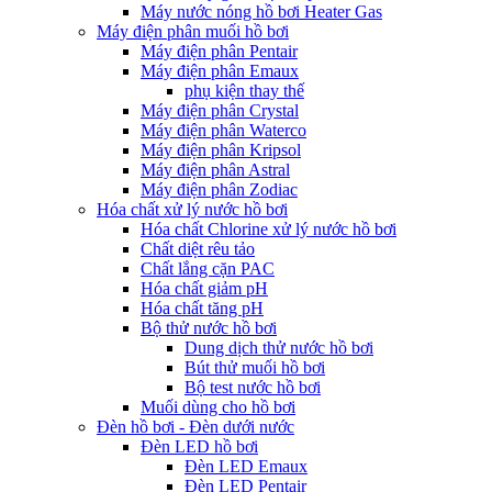
Máy nước nóng hồ bơi Heater Gas
Máy điện phân muối hồ bơi
Máy điện phân Pentair
Máy điện phân Emaux
phụ kiện thay thế
Máy điện phân Crystal
Máy điện phân Waterco
Máy điện phân Kripsol
Máy điện phân Astral
Máy điện phân Zodiac
Hóa chất xử lý nước hồ bơi
Hóa chất Chlorine xử lý nước hồ bơi
Chất diệt rêu tảo
Chất lắng cặn PAC
Hóa chất giảm pH
Hóa chất tăng pH
Bộ thử nước hồ bơi
Dung dịch thử nước hồ bơi
Bút thử muối hồ bơi
Bộ test nước hồ bơi
Muối dùng cho hồ bơi
Đèn hồ bơi - Đèn dưới nước
Đèn LED hồ bơi
Đèn LED Emaux
Đèn LED Pentair