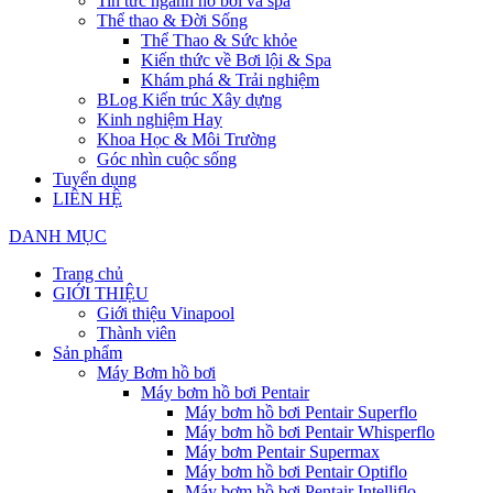
Tin tức ngành hồ bơi và spa
Thể thao & Đời Sống
Thể Thao & Sức khỏe
Kiến thức về Bơi lội & Spa
Khám phá & Trải nghiệm
BLog Kiến trúc Xây dựng
Kinh nghiệm Hay
Khoa Học & Môi Trường
Góc nhìn cuộc sống
Tuyển dụng
LIÊN HỆ
DANH MỤC
Trang chủ
GIỚI THIỆU
Giới thiệu Vinapool
Thành viên
Sản phẩm
Máy Bơm hồ bơi
Máy bơm hồ bơi Pentair
Máy bơm hồ bơi Pentair Superflo
Máy bơm hồ bơi Pentair Whisperflo
Máy bơm Pentair Supermax
Máy bơm hồ bơi Pentair Optiflo
Máy bơm hồ bơi Pentair Intelliflo