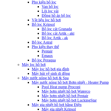
Phụ kiện bộ lọc
Van bộ lọc
Lõi lọc vải
Đồng hồ áp bộ lọc
Vật liệu lọc hồ bơi
Bộ lọc Kripsol
Bộ lọc cát Granada
Bộ lọc cát Artik - akt
Bộ lọc Artik - ak
Bộ lọc Astral
Phụ kiện thay thế
Pentair
Emaux
Bộ lọc Peraqua
Máy lọc hồ bơi
Máy lọc hồ bơi gia đình
Máy hút vệ sinh di động
Máy nước nóng hồ bơi & Spa
Máy nước nóng hồ bơi Bơm nhiệt - Heater Pump
Pool Heat pump Procopi
Máy bơm nhiệt hồ bơi Waterco
Máy bơm nhiệt hồ bơi Pentair
Máy bơm nhiệt hồ bơi LuckingStar
Máy gia nhiệt hồ bơi bằng Điện
Máy gia nhiệt Kripsol