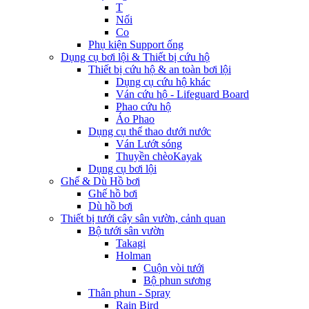
T
Nối
Co
Phụ kiện Support ống
Dụng cụ bơi lội & Thiết bị cứu hộ
Thiết bị cứu hộ & an toàn bơi lội
Dụng cụ cứu hộ khác
Ván cứu hộ - Lifeguard Board
Phao cứu hộ
Áo Phao
Dụng cụ thể thao dưới nước
Ván Lướt sóng
Thuyền chèoKayak
Dụng cụ bơi lội
Ghế & Dù Hồ bơi
Ghế hồ bơi
Dù hồ bơi
Thiết bị tưới cây sân vườn, cảnh quan
Bộ tưới sân vườn
Takagi
Holman
Cuộn vòi tưới
Bộ phun sương
Thân phun - Spray
Rain Bird