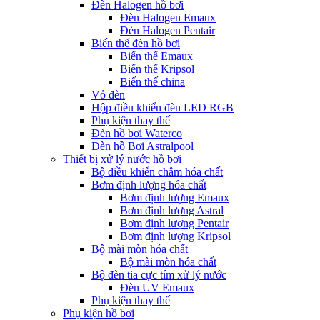
Đèn Halogen hồ bơi
Đèn Halogen Emaux
Đèn Halogen Pentair
Biến thế đèn hồ bơi
Biến thế Emaux
Biến thế Kripsol
Biến thế china
Vỏ đèn
Hộp điều khiển đèn LED RGB
Phụ kiện thay thế
Đèn hồ bơi Waterco
Đèn hồ Bơi Astralpool
Thiết bị xử lý nước hồ bơi
Bộ điều khiển châm hóa chất
Bơm định lượng hóa chất
Bơm định lượng Emaux
Bơm định lượng Astral
Bơm định lượng Pentair
Bơm định lượng Kripsol
Bộ mài mòn hóa chất
Bộ mài mòn hóa chất
Bộ đèn tia cực tím xử lý nước
Đèn UV Emaux
Phụ kiện thay thế
Phụ kiện hồ bơi