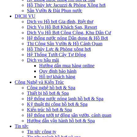
Hồ Thủy lực Jacuzzi & Phòng Xông hơi
Sân Vườn & Đài Phun nước
DỊCH VỤ
Dịch vụ Hồ bơi Gia đình, Biệt thự
Dịch Vụ Hồ Bơi Khách Sạn, Resort
Dịch Vụ Hồ Bơi Công Cộng, Khu Dân Cư
Hệ thống nước nóng Dân dụng & Hồ Bơi
Thi Công Sân Vườn & Hồ Cảnh Quan
Hồ Thủy Lực & Phòng xông hơi
Hệ Thống Tưới Cây Tự Động
Dịch vụ hậu mãi
Hướng dẫn mua hàng online
Quy định bảo hành
Hỗ trợ khách hàng
Công Nghệ và Kiến Trúc
Công nghệ hồ bơi & Spa
Thiết bị hồ bơi & Spa
Hệ thống nước nóng lạnh hồ bơi & Spa
Kỹ thuật thi công hồ bơi & Spa
Kiến trúc hồ bơi & Spa
Hệ thống tưới tự động sân vườn, cảnh quan
Hướng dẫn vận hành hồ bơi & Spa
Tin tức
Tin tức công ty