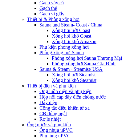
Gạch vảy cá
Gạch thẻ
Gạch vỉ giấy
Thiết bị & Phòng xông hơi
Sauna and Steam- Coast / China
Xông hơi ướt Coast
Xông hơi khô Coast
Xông hơi khô Amazon
Phụ kiện phòng xông hơi
Phòng xông hơi Sauna
Phòng xông hơi Sauna Thương Mại
Phòng xông hơi Sauna Gia Đình
Sauna & Steam - Steamist/ USA
Xông hơi ướt Steamist
Xông hơi khô Steamist
Thiết bị điện và phụ kiện
Ống luồn điện và phụ kiện
Hộp nối cáp dây điện chống nước
Dây điện
Công tắc điều khiển từ xa
CB đóng ngắt
Rơ le nhiệt
Ống nước và phụ kiện
Ống nhựa uPVC
Phụ tùng uPVC