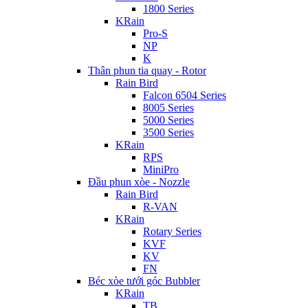
1800 Series
KRain
Pro-S
NP
K
Thân phun tia quay - Rotor
Rain Bird
Falcon 6504 Series
8005 Series
5000 Series
3500 Series
KRain
RPS
MiniPro
Đầu phun xòe - Nozzle
Rain Bird
R-VAN
KRain
Rotary Series
KVF
KV
FN
Béc xòe tưới góc Bubbler
KRain
TB