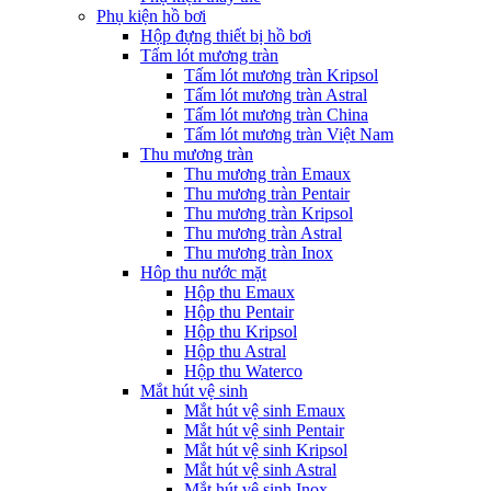
Phụ kiện hồ bơi
Hộp đựng thiết bị hồ bơi
Tấm lót mương tràn
Tấm lót mương tràn Kripsol
Tấm lót mương tràn Astral
Tấm lót mương tràn China
Tấm lót mương tràn Việt Nam
Thu mương tràn
Thu mương tràn Emaux
Thu mương tràn Pentair
Thu mương tràn Kripsol
Thu mương tràn Astral
Thu mương tràn Inox
Hôp thu nước mặt
Hộp thu Emaux
Hộp thu Pentair
Hộp thu Kripsol
Hộp thu Astral
Hộp thu Waterco
Mắt hút vệ sinh
Mắt hút vệ sinh Emaux
Mắt hút vệ sinh Pentair
Mắt hút vệ sinh Kripsol
Mắt hút vệ sinh Astral
Mắt hút vệ sinh Inox