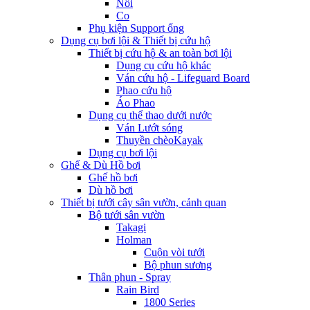
Nối
Co
Phụ kiện Support ống
Dụng cụ bơi lội & Thiết bị cứu hộ
Thiết bị cứu hộ & an toàn bơi lội
Dụng cụ cứu hộ khác
Ván cứu hộ - Lifeguard Board
Phao cứu hộ
Áo Phao
Dụng cụ thể thao dưới nước
Ván Lướt sóng
Thuyền chèoKayak
Dụng cụ bơi lội
Ghế & Dù Hồ bơi
Ghế hồ bơi
Dù hồ bơi
Thiết bị tưới cây sân vườn, cảnh quan
Bộ tưới sân vườn
Takagi
Holman
Cuộn vòi tưới
Bộ phun sương
Thân phun - Spray
Rain Bird
1800 Series