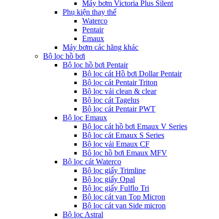
Máy bơm Victoria Plus Silent
Phụ kiện thay thế
Waterco
Pentair
Emaux
Máy bơm các hãng khác
Bộ lọc hồ bơi
Bộ lọc hồ bơi Pentair
Bộ lọc cát Hồ bơi Dollar Pentair
Bộ lọc cát Pentair Triton
Bộ lọc vải clean & clear
Bộ lọc cát Tagelus
Bộ lọc cát Pentair PWT
Bộ lọc Emaux
Bộ lọc cát hồ bơi Emaux V Series
Bộ lọc cát Emaux S Series
Bộ lọc vải Emaux CF
Bô lọc hồ bơi Emaux MFV
Bộ lọc cát Waterco
Bộ lọc giấy Trimline
Bộ lọc giấy Opal
Bộ lọc giấy Fulflo Tri
Bộ lọc cát van Top Micron
Bộ lọc cát van Side micron
Bộ lọc Astral