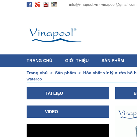
info@vinapool.vn - vinapool@gmail.com
TRANG CHỦ
GIỚI THIỆU
SẢN PHẨM
Trang chủ
>
Sản phẩm
>
Hóa chất xử lý nước hồ b
waterco
TÀI LIỆU
B
VIDEO