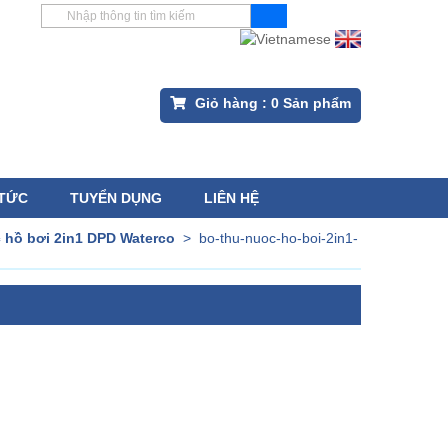
Giỏ hàng :
0
Sản phẩm
 TỨC
TUYỂN DỤNG
LIÊN HỆ
 hồ bơi 2in1 DPD Waterco
>
bo-thu-nuoc-ho-boi-2in1-