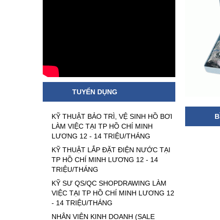
TUYỂN DỤNG
KỸ THUẬT BẢO TRÌ, VỆ SINH HỒ BƠI
B
LÀM VIỆC TẠI TP HỒ CHÍ MINH
LƯƠNG 12 - 14 TRIỆU/THÁNG
KỸ THUẬT LẮP ĐẶT ĐIỆN NƯỚC TẠI
TP HỒ CHÍ MINH LƯƠNG 12 - 14
TRIỆU/THÁNG
KỸ SƯ QS/QC SHOPDRAWING LÀM
VIỆC TẠI TP HỒ CHÍ MINH LƯƠNG 12
- 14 TRIỆU/THÁNG
NHÂN VIÊN KINH DOANH (SALE