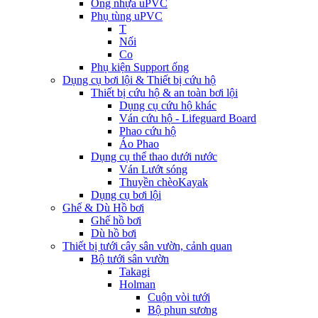
Ống nhựa uPVC
Phụ tùng uPVC
T
Nối
Co
Phụ kiện Support ống
Dụng cụ bơi lội & Thiết bị cứu hộ
Thiết bị cứu hộ & an toàn bơi lội
Dụng cụ cứu hộ khác
Ván cứu hộ - Lifeguard Board
Phao cứu hộ
Áo Phao
Dụng cụ thể thao dưới nước
Ván Lướt sóng
Thuyền chèoKayak
Dụng cụ bơi lội
Ghế & Dù Hồ bơi
Ghế hồ bơi
Dù hồ bơi
Thiết bị tưới cây sân vườn, cảnh quan
Bộ tưới sân vườn
Takagi
Holman
Cuộn vòi tưới
Bộ phun sương