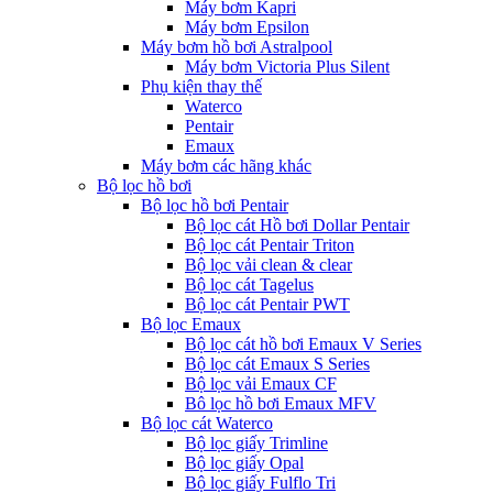
Máy bơm Kapri
Máy bơm Epsilon
Máy bơm hồ bơi Astralpool
Máy bơm Victoria Plus Silent
Phụ kiện thay thế
Waterco
Pentair
Emaux
Máy bơm các hãng khác
Bộ lọc hồ bơi
Bộ lọc hồ bơi Pentair
Bộ lọc cát Hồ bơi Dollar Pentair
Bộ lọc cát Pentair Triton
Bộ lọc vải clean & clear
Bộ lọc cát Tagelus
Bộ lọc cát Pentair PWT
Bộ lọc Emaux
Bộ lọc cát hồ bơi Emaux V Series
Bộ lọc cát Emaux S Series
Bộ lọc vải Emaux CF
Bô lọc hồ bơi Emaux MFV
Bộ lọc cát Waterco
Bộ lọc giấy Trimline
Bộ lọc giấy Opal
Bộ lọc giấy Fulflo Tri