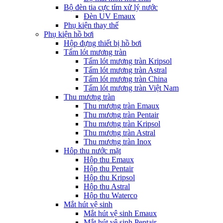
Bộ đèn tia cực tím xử lý nước
Đèn UV Emaux
Phụ kiện thay thế
Phụ kiện hồ bơi
Hộp đựng thiết bị hồ bơi
Tấm lót mương tràn
Tấm lót mương tràn Kripsol
Tấm lót mương tràn Astral
Tấm lót mương tràn China
Tấm lót mương tràn Việt Nam
Thu mương tràn
Thu mương tràn Emaux
Thu mương tràn Pentair
Thu mương tràn Kripsol
Thu mương tràn Astral
Thu mương tràn Inox
Hôp thu nước mặt
Hộp thu Emaux
Hộp thu Pentair
Hộp thu Kripsol
Hộp thu Astral
Hộp thu Waterco
Mắt hút vệ sinh
Mắt hút vệ sinh Emaux
Mắt hút vệ sinh Pentair