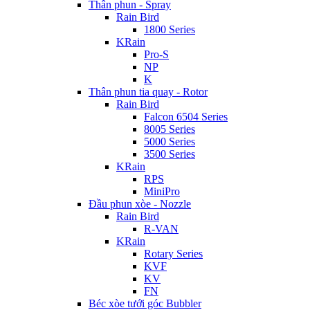
Thân phun - Spray
Rain Bird
1800 Series
KRain
Pro-S
NP
K
Thân phun tia quay - Rotor
Rain Bird
Falcon 6504 Series
8005 Series
5000 Series
3500 Series
KRain
RPS
MiniPro
Đầu phun xòe - Nozzle
Rain Bird
R-VAN
KRain
Rotary Series
KVF
KV
FN
Béc xòe tưới góc Bubbler