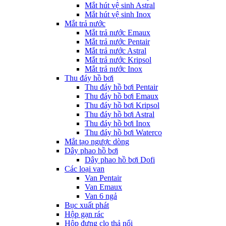
Mắt hút vệ sinh Astral
Mắt hút vệ sinh Inox
Mắt trả nước
Mắt trả nước Emaux
Mắt trả nước Pentair
Mắt trả nước Astral
Mắt trả nước Kripsol
Mắt trả nước Inox
Thu đáy hồ bơi
Thu đáy hồ bơi Pentair
Thu đáy hồ bơi Emaux
Thu đáy hồ bơi Kripsol
Thu đáy hồ bơi Astral
Thu đáy hồ bơi Inox
Thu đáy hồ bơi Waterco
Mắt tạo ngược dòng
Dây phao hồ bơi
Dây phao hồ bơi Dofi
Các loại van
Van Pentair
Van Emaux
Van 6 ngả
Bục xuất phát
Hộp gạn rác
Hộp đựng clo thả nổi