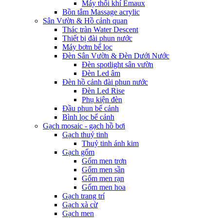
Máy thổi khí Emaux
Bồn tắm Massage acrylic
Sân Vườn & Hồ cảnh quan
Thác tràn Water Descent
Thiết bị đài phun nước
Máy bơm bể lọc
Đèn Sân Vườn & Đèn Dưới Nước
Đèn spotlight sân vườn
Đèn Led âm
Đèn hồ cảnh đài phun nước
Đèn Led Rise
Phụ kiện đèn
Đầu phun bể cảnh
Bình lọc bể cảnh
Gạch mosaic - gạch hồ bơi
Gạch thuỷ tinh
Thuỷ tinh ánh kim
Gạch gốm
Gốm men trơn
Gốm men sần
Gốm men rạn
Gốm men hoa
Gạch trang trí
Gạch xà cừ
Gạch men