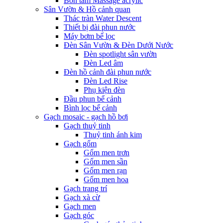
Bồn tắm Massage acrylic
Sân Vườn & Hồ cảnh quan
Thác tràn Water Descent
Thiết bị đài phun nước
Máy bơm bể lọc
Đèn Sân Vườn & Đèn Dưới Nước
Đèn spotlight sân vườn
Đèn Led âm
Đèn hồ cảnh đài phun nước
Đèn Led Rise
Phụ kiện đèn
Đầu phun bể cảnh
Bình lọc bể cảnh
Gạch mosaic - gạch hồ bơi
Gạch thuỷ tinh
Thuỷ tinh ánh kim
Gạch gốm
Gốm men trơn
Gốm men sần
Gốm men rạn
Gốm men hoa
Gạch trang trí
Gạch xà cừ
Gạch men
Gạch góc