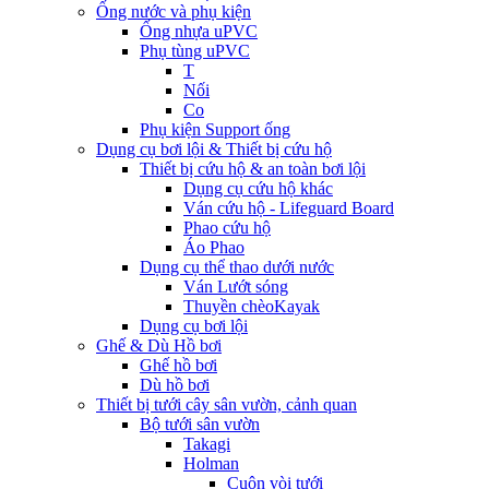
Ống nước và phụ kiện
Ống nhựa uPVC
Phụ tùng uPVC
T
Nối
Co
Phụ kiện Support ống
Dụng cụ bơi lội & Thiết bị cứu hộ
Thiết bị cứu hộ & an toàn bơi lội
Dụng cụ cứu hộ khác
Ván cứu hộ - Lifeguard Board
Phao cứu hộ
Áo Phao
Dụng cụ thể thao dưới nước
Ván Lướt sóng
Thuyền chèoKayak
Dụng cụ bơi lội
Ghế & Dù Hồ bơi
Ghế hồ bơi
Dù hồ bơi
Thiết bị tưới cây sân vườn, cảnh quan
Bộ tưới sân vườn
Takagi
Holman
Cuộn vòi tưới