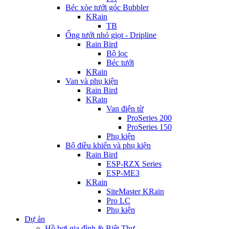
Béc xòe tưới góc Bubbler
KRain
TB
Ống tưới nhỏ giọt - Dripline
Rain Bird
Bộ lọc
Béc tưới
KRain
Van và phụ kiện
Rain Bird
KRain
Van điện từ
ProSeries 200
ProSeries 150
Phụ kiện
Bộ điều khiển và phụ kiện
Rain Bird
ESP-RZX Series
ESP-ME3
KRain
SiteMaster KRain
Pro LC
Phụ kiện
Dự án
Hồ bơi gia đình & Biệt Thự