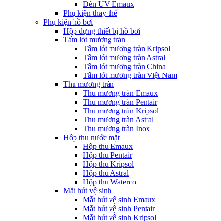
Đèn UV Emaux
Phụ kiện thay thế
Phụ kiện hồ bơi
Hộp đựng thiết bị hồ bơi
Tấm lót mương tràn
Tấm lót mương tràn Kripsol
Tấm lót mương tràn Astral
Tấm lót mương tràn China
Tấm lót mương tràn Việt Nam
Thu mương tràn
Thu mương tràn Emaux
Thu mương tràn Pentair
Thu mương tràn Kripsol
Thu mương tràn Astral
Thu mương tràn Inox
Hôp thu nước mặt
Hộp thu Emaux
Hộp thu Pentair
Hộp thu Kripsol
Hộp thu Astral
Hộp thu Waterco
Mắt hút vệ sinh
Mắt hút vệ sinh Emaux
Mắt hút vệ sinh Pentair
Mắt hút vệ sinh Kripsol