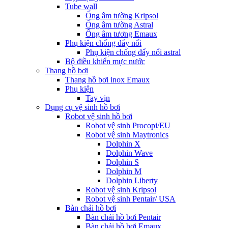
Tube wall
Ống âm tường Kripsol
Ống âm tường Astral
Ống âm tương Emaux
Phụ kiện chống đẩy nổi
Phụ kiện chống đẩy nổi astral
Bộ điều khiển mực nước
Thang hồ bơi
Thang hồ bơi inox Emaux
Phụ kiện
Tay vịn
Dụng cụ vệ sinh hồ bơi
Robot vệ sinh hồ bơi
Robot vệ sinh Procopi/EU
Robot vệ sinh Maytronics
Dolphin X
Dolphin Wave
Dolphin S
Dolphin M
Dolphin Liberty
Robot vệ sinh Kripsol
Robot vệ sinh Pentair/ USA
Bàn chải hồ bơi
Bàn chải hồ bơi Pentair
Bàn chải hồ bơi Emaux