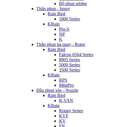
Bộ phun sương
Thân phun - Spray
Rain Bird
1800 Series
KRain
Pro-S
NP
K
Thân phun tia quay - Rotor
Rain Bird
Falcon 6504 Series
8005 Series
5000 Series
3500 Series
KRain
RPS
MiniPro
Đầu phun xòe - Nozzle
Rain Bird
R-VAN
KRain
Rotary Series
KVF
KV
FN