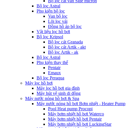
Bộ lọc cát van Side micron
Bộ lọc Astral
Phụ kiện bộ lọc
Van bộ lọc
Lõi lọc vải
Đồng hồ áp bộ lọc
Vật liệu lọc hồ bơi
Bộ lọc Kripsol
Bộ lọc cát Granada
Bộ lọc cát Artik - akt
Bộ lọc Artik - ak
Bộ lọc Astral
Phụ kiện thay thế
Pentair
Emaux
Bộ lọc Peraqua
Máy lọc hồ bơi
Máy lọc hồ bơi gia đình
Máy hút vệ sinh di động
Máy nước nóng hồ bơi & Spa
Máy nước nóng hồ bơi Bơm nhiệt - Heater Pump
Pool Heat pump Procopi
Máy bơm nhiệt hồ bơi Waterco
Máy bơm nhiệt hồ bơi Pentair
Máy bơm nhiệt hồ bơi LuckingStar