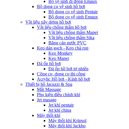
Bộ vệ sinh di động Emaux
Bộ dụng cụ vệ sinh hồ bơi
Bộ dụng cụ vệ sinh Pentair
Bộ dụng cụ vệ sinh Emaux
Vật liệu xây dựng hồ bơi
Vật liệu chống thấm hồ bơi
Vật liệu chống thấm Mapei
Vật liệu chống thấm Sika
Băng cản nước PVC
Keo dán gạch - Keo chà ron
Keo Monkey
Keo Mapei
Đá ốp hồ bơi
Đá ốp hồ bơi tự nhiên
Công cụ, dụng cụ thi công
Acrylic Hồ bơi - Kính hồ bơi
Thiết bị hồ Jacuzzi & Spa
Mắt Massage
Phụ kiện điều chỉnh khí
Jet masage
Jet khí pentair
Jet khí china
Máy thổi khí
Máy thổi khí Kripsol
Máy thổi khí Jackbo