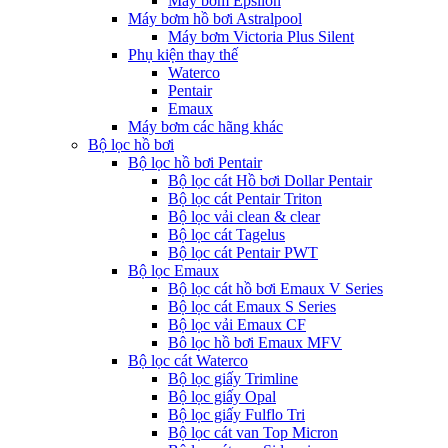
Máy bơm Epsilon
Máy bơm hồ bơi Astralpool
Máy bơm Victoria Plus Silent
Phụ kiện thay thế
Waterco
Pentair
Emaux
Máy bơm các hãng khác
Bộ lọc hồ bơi
Bộ lọc hồ bơi Pentair
Bộ lọc cát Hồ bơi Dollar Pentair
Bộ lọc cát Pentair Triton
Bộ lọc vải clean & clear
Bộ lọc cát Tagelus
Bộ lọc cát Pentair PWT
Bộ lọc Emaux
Bộ lọc cát hồ bơi Emaux V Series
Bộ lọc cát Emaux S Series
Bộ lọc vải Emaux CF
Bô lọc hồ bơi Emaux MFV
Bộ lọc cát Waterco
Bộ lọc giấy Trimline
Bộ lọc giấy Opal
Bộ lọc giấy Fulflo Tri
Bộ lọc cát van Top Micron