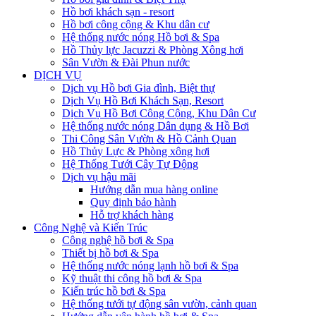
Hồ bơi khách sạn - resort
Hồ bơi công cộng & Khu dân cư
Hệ thống nước nóng Hồ bơi & Spa
Hồ Thủy lực Jacuzzi & Phòng Xông hơi
Sân Vườn & Đài Phun nước
DỊCH VỤ
Dịch vụ Hồ bơi Gia đình, Biệt thự
Dịch Vụ Hồ Bơi Khách Sạn, Resort
Dịch Vụ Hồ Bơi Công Cộng, Khu Dân Cư
Hệ thống nước nóng Dân dụng & Hồ Bơi
Thi Công Sân Vườn & Hồ Cảnh Quan
Hồ Thủy Lực & Phòng xông hơi
Hệ Thống Tưới Cây Tự Động
Dịch vụ hậu mãi
Hướng dẫn mua hàng online
Quy định bảo hành
Hỗ trợ khách hàng
Công Nghệ và Kiến Trúc
Công nghệ hồ bơi & Spa
Thiết bị hồ bơi & Spa
Hệ thống nước nóng lạnh hồ bơi & Spa
Kỹ thuật thi công hồ bơi & Spa
Kiến trúc hồ bơi & Spa
Hệ thống tưới tự động sân vườn, cảnh quan