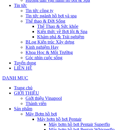
Hướng dẫn vận hành hồ bơi & Spa
Tin tức
Tin tức công ty
Tin tức ngành hồ bơi và spa
Thể thao & Đời Sống
Thể Thao & Sức khỏe
Kiến thức về Bơi lội & Spa
Khám phá & Trải nghiệm
BLog Kiến trúc Xây dựng
Kinh nghiệm Hay
Khoa Học & Môi Trường
Góc nhìn cuộc sống
Tuyển dụng
LIÊN HỆ
DANH MỤC
Trang chủ
GIỚI THIỆU
Giới thiệu Vinapool
Thành viên
Sản phẩm
Máy Bơm hồ bơi
Máy bơm hồ bơi Pentair
Máy bơm hồ bơi Pentair Superflo
Máy bơm hồ bơi Pentair Whisperflo