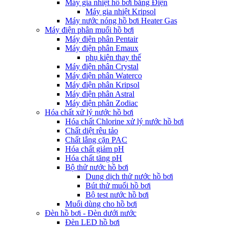
Máy gia nhiệt hồ bơi bằng Điện
Máy gia nhiệt Kripsol
Máy nước nóng hồ bơi Heater Gas
Máy điện phân muối hồ bơi
Máy điện phân Pentair
Máy điện phân Emaux
phụ kiện thay thế
Máy điện phân Crystal
Máy điện phân Waterco
Máy điện phân Kripsol
Máy điện phân Astral
Máy điện phân Zodiac
Hóa chất xử lý nước hồ bơi
Hóa chất Chlorine xử lý nước hồ bơi
Chất diệt rêu tảo
Chất lắng cặn PAC
Hóa chất giảm pH
Hóa chất tăng pH
Bộ thử nước hồ bơi
Dung dịch thử nước hồ bơi
Bút thử muối hồ bơi
Bộ test nước hồ bơi
Muối dùng cho hồ bơi
Đèn hồ bơi - Đèn dưới nước
Đèn LED hồ bơi