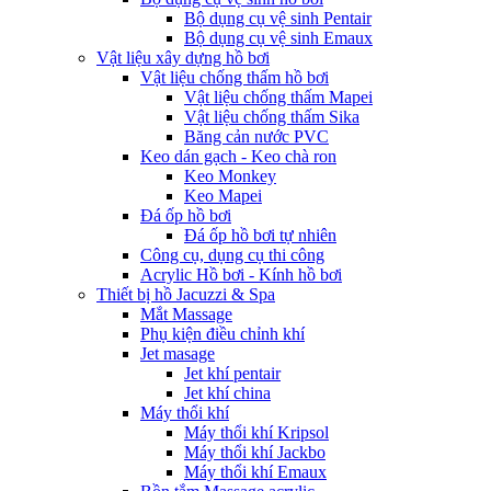
Bộ dụng cụ vệ sinh Pentair
Bộ dụng cụ vệ sinh Emaux
Vật liệu xây dựng hồ bơi
Vật liệu chống thấm hồ bơi
Vật liệu chống thấm Mapei
Vật liệu chống thấm Sika
Băng cản nước PVC
Keo dán gạch - Keo chà ron
Keo Monkey
Keo Mapei
Đá ốp hồ bơi
Đá ốp hồ bơi tự nhiên
Công cụ, dụng cụ thi công
Acrylic Hồ bơi - Kính hồ bơi
Thiết bị hồ Jacuzzi & Spa
Mắt Massage
Phụ kiện điều chỉnh khí
Jet masage
Jet khí pentair
Jet khí china
Máy thổi khí
Máy thổi khí Kripsol
Máy thổi khí Jackbo
Máy thổi khí Emaux