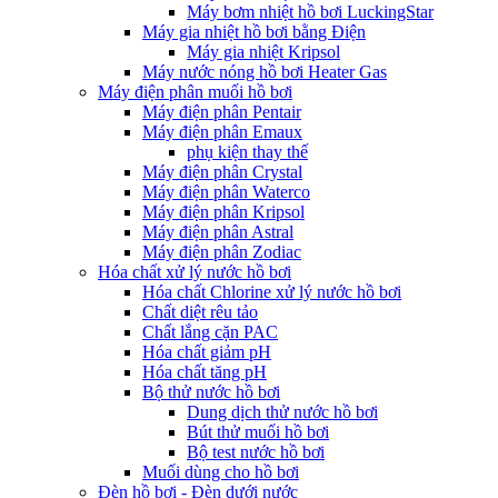
Máy bơm nhiệt hồ bơi LuckingStar
Máy gia nhiệt hồ bơi bằng Điện
Máy gia nhiệt Kripsol
Máy nước nóng hồ bơi Heater Gas
Máy điện phân muối hồ bơi
Máy điện phân Pentair
Máy điện phân Emaux
phụ kiện thay thế
Máy điện phân Crystal
Máy điện phân Waterco
Máy điện phân Kripsol
Máy điện phân Astral
Máy điện phân Zodiac
Hóa chất xử lý nước hồ bơi
Hóa chất Chlorine xử lý nước hồ bơi
Chất diệt rêu tảo
Chất lắng cặn PAC
Hóa chất giảm pH
Hóa chất tăng pH
Bộ thử nước hồ bơi
Dung dịch thử nước hồ bơi
Bút thử muối hồ bơi
Bộ test nước hồ bơi
Muối dùng cho hồ bơi
Đèn hồ bơi - Đèn dưới nước