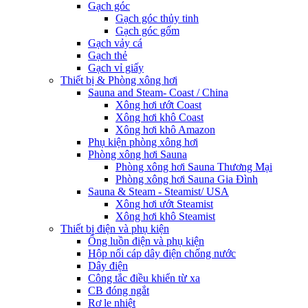
Gạch góc
Gạch góc thủy tinh
Gạch góc gốm
Gạch vảy cá
Gạch thẻ
Gạch vỉ giấy
Thiết bị & Phòng xông hơi
Sauna and Steam- Coast / China
Xông hơi ướt Coast
Xông hơi khô Coast
Xông hơi khô Amazon
Phụ kiện phòng xông hơi
Phòng xông hơi Sauna
Phòng xông hơi Sauna Thương Mại
Phòng xông hơi Sauna Gia Đình
Sauna & Steam - Steamist/ USA
Xông hơi ướt Steamist
Xông hơi khô Steamist
Thiết bị điện và phụ kiện
Ống luồn điện và phụ kiện
Hộp nối cáp dây điện chống nước
Dây điện
Công tắc điều khiển từ xa
CB đóng ngắt
Rơ le nhiệt