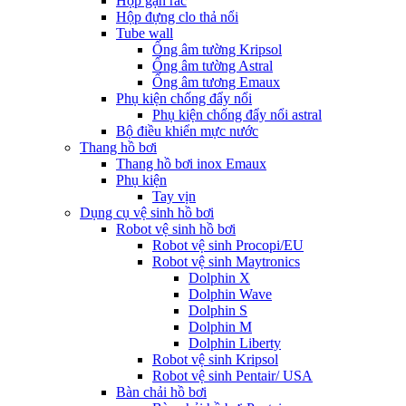
Hộp gạn rác
Hộp đựng clo thả nổi
Tube wall
Ống âm tường Kripsol
Ống âm tường Astral
Ống âm tương Emaux
Phụ kiện chống đẩy nổi
Phụ kiện chống đẩy nổi astral
Bộ điều khiển mực nước
Thang hồ bơi
Thang hồ bơi inox Emaux
Phụ kiện
Tay vịn
Dụng cụ vệ sinh hồ bơi
Robot vệ sinh hồ bơi
Robot vệ sinh Procopi/EU
Robot vệ sinh Maytronics
Dolphin X
Dolphin Wave
Dolphin S
Dolphin M
Dolphin Liberty
Robot vệ sinh Kripsol
Robot vệ sinh Pentair/ USA
Bàn chải hồ bơi