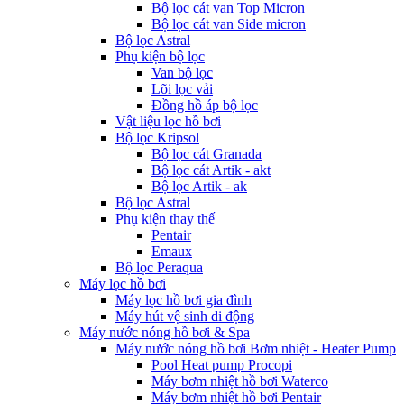
Bộ lọc cát van Top Micron
Bộ lọc cát van Side micron
Bộ lọc Astral
Phụ kiện bộ lọc
Van bộ lọc
Lõi lọc vải
Đồng hồ áp bộ lọc
Vật liệu lọc hồ bơi
Bộ lọc Kripsol
Bộ lọc cát Granada
Bộ lọc cát Artik - akt
Bộ lọc Artik - ak
Bộ lọc Astral
Phụ kiện thay thế
Pentair
Emaux
Bộ lọc Peraqua
Máy lọc hồ bơi
Máy lọc hồ bơi gia đình
Máy hút vệ sinh di động
Máy nước nóng hồ bơi & Spa
Máy nước nóng hồ bơi Bơm nhiệt - Heater Pump
Pool Heat pump Procopi
Máy bơm nhiệt hồ bơi Waterco
Máy bơm nhiệt hồ bơi Pentair