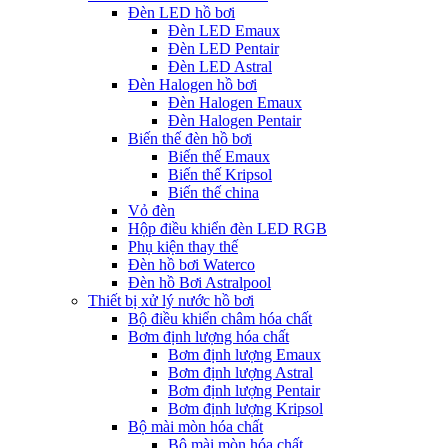
Đèn LED hồ bơi
Đèn LED Emaux
Đèn LED Pentair
Đèn LED Astral
Đèn Halogen hồ bơi
Đèn Halogen Emaux
Đèn Halogen Pentair
Biến thế đèn hồ bơi
Biến thế Emaux
Biến thế Kripsol
Biến thế china
Vỏ đèn
Hộp điều khiển đèn LED RGB
Phụ kiện thay thế
Đèn hồ bơi Waterco
Đèn hồ Bơi Astralpool
Thiết bị xử lý nước hồ bơi
Bộ điều khiển châm hóa chất
Bơm định lượng hóa chất
Bơm định lượng Emaux
Bơm định lượng Astral
Bơm định lượng Pentair
Bơm định lượng Kripsol
Bộ mài mòn hóa chất
Bộ mài mòn hóa chất