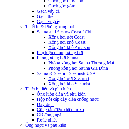
Gạch góc thủy tinh
Gạch góc gốm
Gạch vảy cá
Gạch thẻ
Gạch vỉ giấy
Thiết bị & Phòng xông hơi
Sauna and Steam- Coast / China
Xông hơi ướt Coast
Xông hơi khô Coast
Xông hơi khô Amazon
Phụ kiện phòng xông hơi
Phòng xông hơi Sauna
Phòng xông hơi Sauna Thương Mại
Phòng xông hơi Sauna Gia Đình
Sauna & Steam - Steamist/ USA
Xông hơi ướt Steamist
Xông hơi khô Steamist
Thiết bị điện và phụ kiện
Ống luồn điện và phụ kiện
Hộp nối cáp dây điện chống nước
Dây điện
Công tắc điều khiển từ xa
CB đóng ngắt
Rơ le nhiệt
Ống nước và phụ kiện