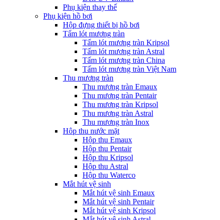
Phụ kiện thay thế
Phụ kiện hồ bơi
Hộp đựng thiết bị hồ bơi
Tấm lót mương tràn
Tấm lót mương tràn Kripsol
Tấm lót mương tràn Astral
Tấm lót mương tràn China
Tấm lót mương tràn Việt Nam
Thu mương tràn
Thu mương tràn Emaux
Thu mương tràn Pentair
Thu mương tràn Kripsol
Thu mương tràn Astral
Thu mương tràn Inox
Hôp thu nước mặt
Hộp thu Emaux
Hộp thu Pentair
Hộp thu Kripsol
Hộp thu Astral
Hộp thu Waterco
Mắt hút vệ sinh
Mắt hút vệ sinh Emaux
Mắt hút vệ sinh Pentair
Mắt hút vệ sinh Kripsol
Mắt hút vệ sinh Astral