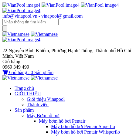
info@vinapool.vn - vinapool@gmail.com
22 Nguyễn Bỉnh Khiêm, Phường Hạnh Thông, Thành phố Hồ Chí
Minh, Việt Nam
Giỏ hàng
0969 349 499
Giỏ hàng :
0
Sản phẩm
Trang chủ
GIỚI THIỆU
Giới thiệu Vinapool
Thành viên
Sản phẩm
Máy Bơm hồ bơi
Máy bơm hồ bơi Pentair
Máy bơm hồ bơi Pentair Superflo
Máy bơm hồ bơi Pentair Whisperflo