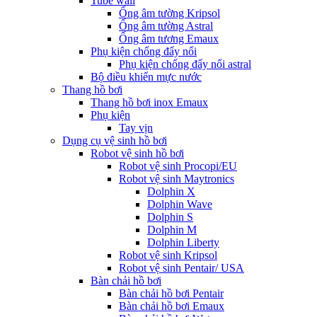
Tube wall
Ống âm tường Kripsol
Ống âm tường Astral
Ống âm tương Emaux
Phụ kiện chống đẩy nổi
Phụ kiện chống đẩy nổi astral
Bộ điều khiển mực nước
Thang hồ bơi
Thang hồ bơi inox Emaux
Phụ kiện
Tay vịn
Dụng cụ vệ sinh hồ bơi
Robot vệ sinh hồ bơi
Robot vệ sinh Procopi/EU
Robot vệ sinh Maytronics
Dolphin X
Dolphin Wave
Dolphin S
Dolphin M
Dolphin Liberty
Robot vệ sinh Kripsol
Robot vệ sinh Pentair/ USA
Bàn chải hồ bơi
Bàn chải hồ bơi Pentair
Bàn chải hồ bơi Emaux