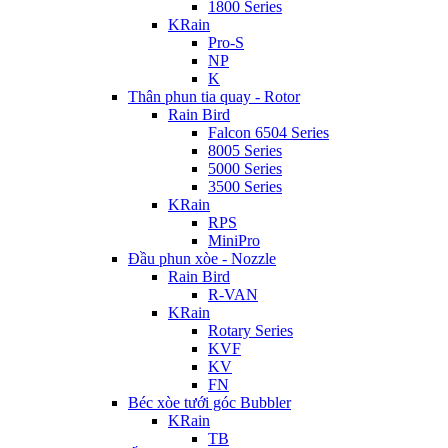
1800 Series
KRain
Pro-S
NP
K
Thân phun tia quay - Rotor
Rain Bird
Falcon 6504 Series
8005 Series
5000 Series
3500 Series
KRain
RPS
MiniPro
Đầu phun xòe - Nozzle
Rain Bird
R-VAN
KRain
Rotary Series
KVF
KV
FN
Béc xòe tưới góc Bubbler
KRain
TB