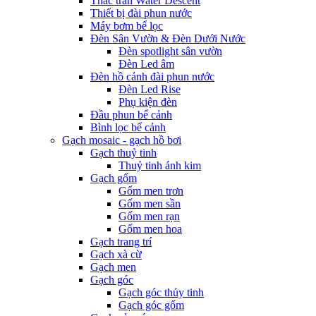
Thác tràn Water Descent
Thiết bị đài phun nước
Máy bơm bể lọc
Đèn Sân Vườn & Đèn Dưới Nước
Đèn spotlight sân vườn
Đèn Led âm
Đèn hồ cảnh đài phun nước
Đèn Led Rise
Phụ kiện đèn
Đầu phun bể cảnh
Bình lọc bể cảnh
Gạch mosaic - gạch hồ bơi
Gạch thuỷ tinh
Thuỷ tinh ánh kim
Gạch gốm
Gốm men trơn
Gốm men sần
Gốm men rạn
Gốm men hoa
Gạch trang trí
Gạch xà cừ
Gạch men
Gạch góc
Gạch góc thủy tinh
Gạch góc gốm