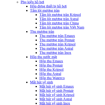
Phụ kiện hồ bơi
Hộp đựng thiết bị hồ bơi
Tấm lót mương tràn
Tấm lót mương tràn Kripsol
Tấm lót mương tràn Astral
Tấm lót mương tràn China
Tấm lót mương tràn Việt Nam
Thu mương tràn
Thu mương tràn Emaux
Thu mương tràn Pentair
Thu mương tràn Kripsol
Thu mương tràn Astral
Thu mương tràn Inox
Hôp thu nước mặt
Hộp thu Emaux
Hộp thu Pentair
Hộp thu Kripsol
Hộp thu Astral
Hộp thu Waterco
Mắt hút vệ sinh
Mắt hút vệ sinh Emaux
Mắt hút vệ sinh Pentair
Mắt hút vệ sinh Kripsol
Mắt hút vệ sinh Astral
Mắt hút vệ sinh Inox