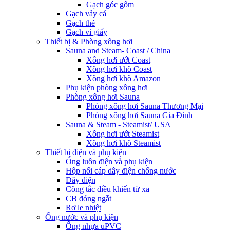
Gạch góc gốm
Gạch vảy cá
Gạch thẻ
Gạch vỉ giấy
Thiết bị & Phòng xông hơi
Sauna and Steam- Coast / China
Xông hơi ướt Coast
Xông hơi khô Coast
Xông hơi khô Amazon
Phụ kiện phòng xông hơi
Phòng xông hơi Sauna
Phòng xông hơi Sauna Thương Mại
Phòng xông hơi Sauna Gia Đình
Sauna & Steam - Steamist/ USA
Xông hơi ướt Steamist
Xông hơi khô Steamist
Thiết bị điện và phụ kiện
Ống luồn điện và phụ kiện
Hộp nối cáp dây điện chống nước
Dây điện
Công tắc điều khiển từ xa
CB đóng ngắt
Rơ le nhiệt
Ống nước và phụ kiện
Ống nhựa uPVC