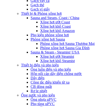
Gạch vảy cá
Gạch thẻ
Gạch vỉ giấy
Thiết bị & Phòng xông hơi
Sauna and Steam- Coast / China
Xông hơi ướt Coast
Xông hơi khô Coast
Xông hơi khô Amazon
Phụ kiện phòng xông hơi
Phòng xông hơi Sauna
Phòng xông hơi Sauna Thương Mại
Phòng xông hơi Sauna Gia Đình
Sauna & Steam - Steamist/ USA
Xông hơi ướt Steamist
Xông hơi khô Steamist
Thiết bị điện và phụ kiện
Ống luồn điện và phụ kiện
Hộp nối cáp dây điện chống nước
Dây điện
Công tắc điều khiển từ xa
CB đóng ngắt
Rơ le nhiệt
Ống nước và phụ kiện
Ống nhựa uPVC
Phụ tùng uPVC