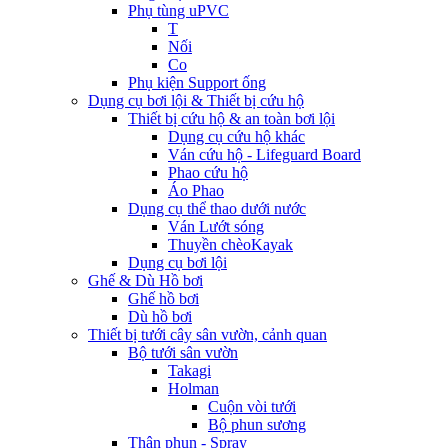
Phụ tùng uPVC
T
Nối
Co
Phụ kiện Support ống
Dụng cụ bơi lội & Thiết bị cứu hộ
Thiết bị cứu hộ & an toàn bơi lội
Dụng cụ cứu hộ khác
Ván cứu hộ - Lifeguard Board
Phao cứu hộ
Áo Phao
Dụng cụ thể thao dưới nước
Ván Lướt sóng
Thuyền chèoKayak
Dụng cụ bơi lội
Ghế & Dù Hồ bơi
Ghế hồ bơi
Dù hồ bơi
Thiết bị tưới cây sân vườn, cảnh quan
Bộ tưới sân vườn
Takagi
Holman
Cuộn vòi tưới
Bộ phun sương
Thân phun - Spray