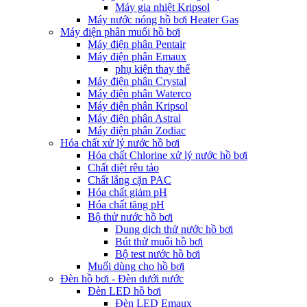
Máy gia nhiệt Kripsol
Máy nước nóng hồ bơi Heater Gas
Máy điện phân muối hồ bơi
Máy điện phân Pentair
Máy điện phân Emaux
phụ kiện thay thế
Máy điện phân Crystal
Máy điện phân Waterco
Máy điện phân Kripsol
Máy điện phân Astral
Máy điện phân Zodiac
Hóa chất xử lý nước hồ bơi
Hóa chất Chlorine xử lý nước hồ bơi
Chất diệt rêu tảo
Chất lắng cặn PAC
Hóa chất giảm pH
Hóa chất tăng pH
Bộ thử nước hồ bơi
Dung dịch thử nước hồ bơi
Bút thử muối hồ bơi
Bộ test nước hồ bơi
Muối dùng cho hồ bơi
Đèn hồ bơi - Đèn dưới nước
Đèn LED hồ bơi
Đèn LED Emaux