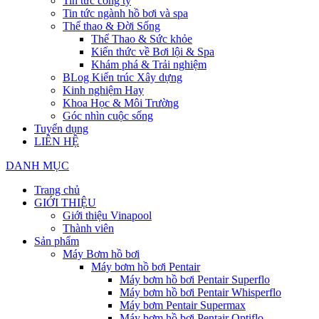
Tin tức công ty
Tin tức ngành hồ bơi và spa
Thể thao & Đời Sống
Thể Thao & Sức khỏe
Kiến thức về Bơi lội & Spa
Khám phá & Trải nghiệm
BLog Kiến trúc Xây dựng
Kinh nghiệm Hay
Khoa Học & Môi Trường
Góc nhìn cuộc sống
Tuyển dụng
LIÊN HỆ
DANH MỤC
Trang chủ
GIỚI THIỆU
Giới thiệu Vinapool
Thành viên
Sản phẩm
Máy Bơm hồ bơi
Máy bơm hồ bơi Pentair
Máy bơm hồ bơi Pentair Superflo
Máy bơm hồ bơi Pentair Whisperflo
Máy bơm Pentair Supermax
Máy bơm hồ bơi Pentair Optiflo