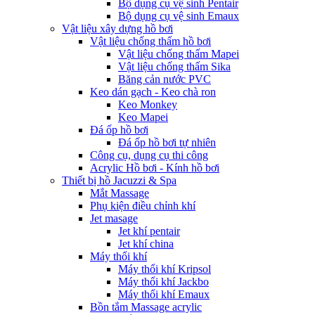
Bộ dụng cụ vệ sinh Pentair
Bộ dụng cụ vệ sinh Emaux
Vật liệu xây dựng hồ bơi
Vật liệu chống thấm hồ bơi
Vật liệu chống thấm Mapei
Vật liệu chống thấm Sika
Băng cản nước PVC
Keo dán gạch - Keo chà ron
Keo Monkey
Keo Mapei
Đá ốp hồ bơi
Đá ốp hồ bơi tự nhiên
Công cụ, dụng cụ thi công
Acrylic Hồ bơi - Kính hồ bơi
Thiết bị hồ Jacuzzi & Spa
Mắt Massage
Phụ kiện điều chỉnh khí
Jet masage
Jet khí pentair
Jet khí china
Máy thổi khí
Máy thổi khí Kripsol
Máy thổi khí Jackbo
Máy thổi khí Emaux
Bồn tắm Massage acrylic