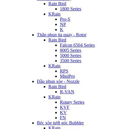
Rain Bird
1800 Series
KRain
Pro-S
NP
K
Thân phun tia quay - Rotor
Rain Bird
Falcon 6504 Series
8005 Series
5000 Series
3500 Series
KRain
RPS
MiniPro
Đầu phun xòe - Nozzle
Rain Bird
R-VAN
KRain
Rotary Series
KVF
KV
FN
Béc xòe tưới góc Bubbler
KRain