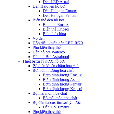
Đèn LED Astral
Đèn Halogen hồ bơi
Đèn Halogen Emaux
Đèn Halogen Pentair
Biến thế đèn hồ bơi
Biến thế Emaux
Biến thế Kripsol
Biến thế china
Vỏ đèn
Hộp điều khiển đèn LED RGB
Phụ kiện thay thế
Đèn hồ bơi Waterco
Đèn hồ Bơi Astralpool
Thiết bị xử lý nước hồ bơi
Bộ điều khiển châm hóa chất
Bơm định lượng hóa chất
Bơm định lượng Emaux
Bơm định lượng Astral
Bơm định lượng Pentair
Bơm định lượng Kripsol
Bộ mài mòn hóa chất
Bộ mài mòn hóa chất
Bộ đèn tia cực tím xử lý nước
Đèn UV Emaux
Phụ kiện thay thế