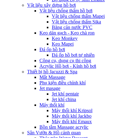
Vật liệu xây dựng hồ bơi
Vật liệu chống thấm hồ bơi
Vật liệu chống thấm Mapei
Vật liệu chống thấm Sika
Băng cản nước PVC
Keo dán gạch - Keo chà ron
Keo Monkey
Keo Mapei
Đá ốp hồ bơi
Đá ốp hồ bơi tự nhiên
Công cụ, dụng cụ thi công
Acrylic Hồ bơi - Kính hồ bơi
Thiết bị hồ Jacuzzi & Spa
Mắt Massage
Phụ kiện điều chỉnh khí
Jet masage
Jet khí pentair
Jet khí china
Máy thổi khí
Máy thổi khí Kripsol
Máy thổi khí Jackbo
Máy thổi khí Emaux
Bồn tắm Massage acrylic
Sân Vườn & Hồ cảnh quan