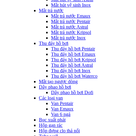
Mắt hút vệ sinh Inox
Mắt trả nước
Mắt trả nước Emaux
Mắt trả nước Pentair
Mắt trả nước Astral
Mắt trả nước Kripsol
Mắt trả nước Inox
Thu đáy hồ bơi
Thu đáy hồ bơi Pentair
Thu đáy hồ bơi Emaux
Thu đáy hồ bơi Kripsol
Thu đáy hồ bơi Astral
Thu đáy hồ bơi Inox
Thu đáy hồ bơi Waterco
Mắt tạo ngược dòng
Dây phao hồ bơi
Dây phao hồ bơi Dofi
Các loại van
Van Pentair
Van Emaux
Van 6 ngả
Bục xuất phát
Hộp gạn rác
Hộp đựng clo thả nổi