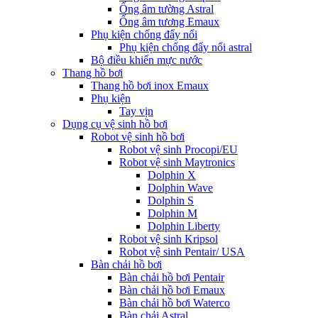
Ống âm tường Astral
Ống âm tương Emaux
Phụ kiện chống đẩy nổi
Phụ kiện chống đẩy nổi astral
Bộ điều khiển mực nước
Thang hồ bơi
Thang hồ bơi inox Emaux
Phụ kiện
Tay vịn
Dụng cụ vệ sinh hồ bơi
Robot vệ sinh hồ bơi
Robot vệ sinh Procopi/EU
Robot vệ sinh Maytronics
Dolphin X
Dolphin Wave
Dolphin S
Dolphin M
Dolphin Liberty
Robot vệ sinh Kripsol
Robot vệ sinh Pentair/ USA
Bàn chải hồ bơi
Bàn chải hồ bơi Pentair
Bàn chải hồ bơi Emaux
Bàn chải hồ bơi Waterco
Bàn chải Astral