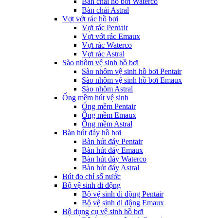
Bàn chải hồ bơi Waterco
Bàn chải Astral
Vợt vớt rác hồ bơi
Vợt rác Pentair
Vợt vớt rác Emaux
Vợt rác Waterco
Vợt rác Astral
Sào nhôm vệ sinh hồ bơi
Sào nhôm vệ sinh hồ bơi Pentair
Sào nhôm vệ sinh hồ bơi Emaux
Sào nhôm Astral
Ống mềm hút vệ sinh
Ống mềm Pentair
Ống mềm Emaux
Ống mềm Astral
Bàn hút đáy hồ bơi
Bàn hút đáy Pentair
Bàn hút đáy Emaux
Bàn hút đáy Waterco
Bàn hút đáy Astral
Bút đo chỉ số nước
Bộ vệ sinh di động
Bộ vệ sinh di động Pentair
Bộ vệ sinh di động Emaux
Bộ dụng cụ vệ sinh hồ bơi