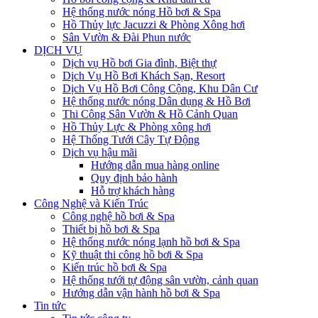
Hệ thống nước nóng Hồ bơi & Spa
Hồ Thủy lực Jacuzzi & Phòng Xông hơi
Sân Vườn & Đài Phun nước
DỊCH VỤ
Dịch vụ Hồ bơi Gia đình, Biệt thự
Dịch Vụ Hồ Bơi Khách Sạn, Resort
Dịch Vụ Hồ Bơi Công Cộng, Khu Dân Cư
Hệ thống nước nóng Dân dụng & Hồ Bơi
Thi Công Sân Vườn & Hồ Cảnh Quan
Hồ Thủy Lực & Phòng xông hơi
Hệ Thống Tưới Cây Tự Động
Dịch vụ hậu mãi
Hướng dẫn mua hàng online
Quy định bảo hành
Hỗ trợ khách hàng
Công Nghệ và Kiến Trúc
Công nghệ hồ bơi & Spa
Thiết bị hồ bơi & Spa
Hệ thống nước nóng lạnh hồ bơi & Spa
Kỹ thuật thi công hồ bơi & Spa
Kiến trúc hồ bơi & Spa
Hệ thống tưới tự động sân vườn, cảnh quan
Hướng dẫn vận hành hồ bơi & Spa
Tin tức