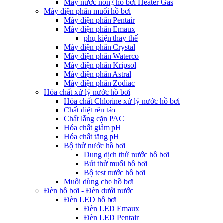
Máy nước nóng hồ bơi Heater Gas
Máy điện phân muối hồ bơi
Máy điện phân Pentair
Máy điện phân Emaux
phụ kiện thay thế
Máy điện phân Crystal
Máy điện phân Waterco
Máy điện phân Kripsol
Máy điện phân Astral
Máy điện phân Zodiac
Hóa chất xử lý nước hồ bơi
Hóa chất Chlorine xử lý nước hồ bơi
Chất diệt rêu tảo
Chất lắng cặn PAC
Hóa chất giảm pH
Hóa chất tăng pH
Bộ thử nước hồ bơi
Dung dịch thử nước hồ bơi
Bút thử muối hồ bơi
Bộ test nước hồ bơi
Muối dùng cho hồ bơi
Đèn hồ bơi - Đèn dưới nước
Đèn LED hồ bơi
Đèn LED Emaux
Đèn LED Pentair