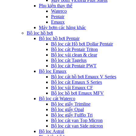
Máy bơm Victoria Plus Silent
Phụ kiện thay thế
Waterco
Pentair
Emaux
Máy bơm các hãng khác
Bộ lọc hồ bơi
Bộ lọc hồ bơi Pentair
Bộ lọc cát Hồ bơi Dollar Pentair
Bộ lọc cát Pentair Triton
Bộ lọc vải clean & clear
Bộ lọc cát Tagelus
Bộ lọc cát Pentair PWT
Bộ lọc Emaux
Bộ lọc cát hồ bơi Emaux V Series
Bộ lọc cát Emaux S Series
Bộ lọc vải Emaux CF
Bô lọc hồ bơi Emaux MFV
Bộ lọc cát Waterco
Bộ lọc giấy Trimline
Bộ lọc giấy Opal
Bộ lọc giấy Fulflo Tri
Bộ lọc cát van Top Micron
Bộ lọc cát van Side micron
Bộ lọc Astral