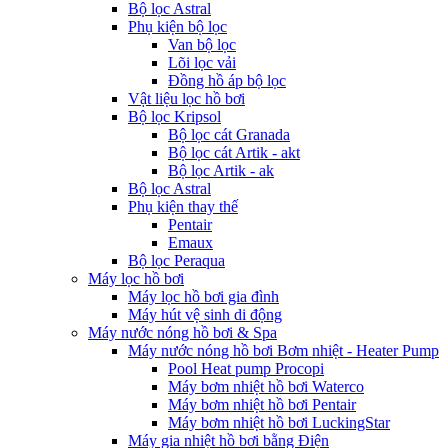
Bộ lọc Astral
Phụ kiện bộ lọc
Van bộ lọc
Lõi lọc vải
Đồng hồ áp bộ lọc
Vật liệu lọc hồ bơi
Bộ lọc Kripsol
Bộ lọc cát Granada
Bộ lọc cát Artik - akt
Bộ lọc Artik - ak
Bộ lọc Astral
Phụ kiện thay thế
Pentair
Emaux
Bộ lọc Peraqua
Máy lọc hồ bơi
Máy lọc hồ bơi gia đình
Máy hút vệ sinh di động
Máy nước nóng hồ bơi & Spa
Máy nước nóng hồ bơi Bơm nhiệt - Heater Pump
Pool Heat pump Procopi
Máy bơm nhiệt hồ bơi Waterco
Máy bơm nhiệt hồ bơi Pentair
Máy bơm nhiệt hồ bơi LuckingStar
Máy gia nhiệt hồ bơi bằng Điện