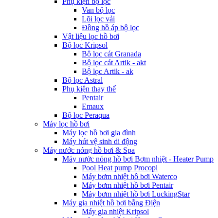
Phụ kiện bộ lọc
Van bộ lọc
Lõi lọc vải
Đồng hồ áp bộ lọc
Vật liệu lọc hồ bơi
Bộ lọc Kripsol
Bộ lọc cát Granada
Bộ lọc cát Artik - akt
Bộ lọc Artik - ak
Bộ lọc Astral
Phụ kiện thay thế
Pentair
Emaux
Bộ lọc Peraqua
Máy lọc hồ bơi
Máy lọc hồ bơi gia đình
Máy hút vệ sinh di động
Máy nước nóng hồ bơi & Spa
Máy nước nóng hồ bơi Bơm nhiệt - Heater Pump
Pool Heat pump Procopi
Máy bơm nhiệt hồ bơi Waterco
Máy bơm nhiệt hồ bơi Pentair
Máy bơm nhiệt hồ bơi LuckingStar
Máy gia nhiệt hồ bơi bằng Điện
Máy gia nhiệt Kripsol