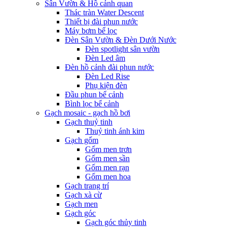
Sân Vườn & Hồ cảnh quan
Thác tràn Water Descent
Thiết bị đài phun nước
Máy bơm bể lọc
Đèn Sân Vườn & Đèn Dưới Nước
Đèn spotlight sân vườn
Đèn Led âm
Đèn hồ cảnh đài phun nước
Đèn Led Rise
Phụ kiện đèn
Đầu phun bể cảnh
Bình lọc bể cảnh
Gạch mosaic - gạch hồ bơi
Gạch thuỷ tinh
Thuỷ tinh ánh kim
Gạch gốm
Gốm men trơn
Gốm men sần
Gốm men rạn
Gốm men hoa
Gạch trang trí
Gạch xà cừ
Gạch men
Gạch góc
Gạch góc thủy tinh