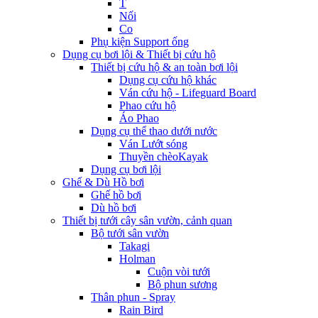
T
Nối
Co
Phụ kiện Support ống
Dụng cụ bơi lội & Thiết bị cứu hộ
Thiết bị cứu hộ & an toàn bơi lội
Dụng cụ cứu hộ khác
Ván cứu hộ - Lifeguard Board
Phao cứu hộ
Áo Phao
Dụng cụ thể thao dưới nước
Ván Lướt sóng
Thuyền chèoKayak
Dụng cụ bơi lội
Ghế & Dù Hồ bơi
Ghế hồ bơi
Dù hồ bơi
Thiết bị tưới cây sân vườn, cảnh quan
Bộ tưới sân vườn
Takagi
Holman
Cuộn vòi tưới
Bộ phun sương
Thân phun - Spray
Rain Bird