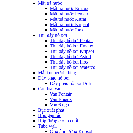
Mắt trả nước
Mắt trả nước Emaux
Mắt trả nước Pentair
Mắt trả nước Astral
Mắt trả nước Kripsol
Mắt trả nước Inox
Thu đáy hồ bơi
Thu đáy hồ bơi Pentair
Thu đáy hồ bơi Emaux
Thu đáy hồ bơi Kripsol
Thu đáy hồ bơi Astral
Thu đáy hồ bơi Inox
Thu đáy hồ bơi Waterco
Mắt tạo ngược dòng
Dây phao hồ bơi
Dây phao hồ bơi Dofi
Các loại van
Van Pentair
Van Emaux
Van 6 ngả
Bục xuất phát
Hộp gạn rác
Hộp đựng clo thả nổi
Tube wall
Ống âm tường Kripsol