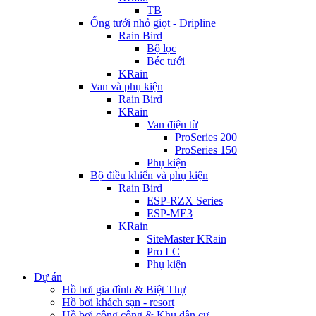
TB
Ống tưới nhỏ giọt - Dripline
Rain Bird
Bộ lọc
Béc tưới
KRain
Van và phụ kiện
Rain Bird
KRain
Van điện từ
ProSeries 200
ProSeries 150
Phụ kiện
Bộ điều khiển và phụ kiện
Rain Bird
ESP-RZX Series
ESP-ME3
KRain
SiteMaster KRain
Pro LC
Phụ kiện
Dự án
Hồ bơi gia đình & Biệt Thự
Hồ bơi khách sạn - resort
Hồ bơi công cộng & Khu dân cư