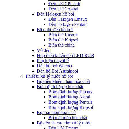
Đèn LED Pentair
Đèn LED Astral
Đèn Halogen hồ bơi
Đèn Halogen Emaux
Đèn Halogen Pentair
Biến thế đèn hồ bơi
Biến thế Emaux
Biến thế Kripsol
Biến thế china
Vỏ đèn
Hộp điều khiển đèn LED RGB
Phụ kiện thay thế
Đèn hồ bơi Waterco
Đèn hồ Bơi Astralpool
Thiết bị xử lý nước hồ bơi
Bộ điều khiển châm hóa chất
Bơm định lượng hóa chất
Bơm định lượng Emaux
Bơm định lượng Astral
Bơm định lượng Pentair
Bơm định lượng Kripsol
Bộ mài mòn hóa chất
Bộ mài mòn hóa chất
Bộ đèn tia cực tím xử lý nước
Đèn UV Emaux