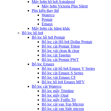
Máy bơm hồ bơi Astralpool
Máy bơm Victoria Plus Silent
Phụ kiện thay thế
Waterco
Pentair
Emaux
Máy bơm các hãng khác
Bộ lọc hồ bơi
Bộ lọc hồ bơi Pentair
Bộ lọc cát Hồ bơi Dollar Pentair
Bộ lọc cát Pentair Triton
Bộ lọc vải clean & clear
Bộ lọc cát Tagelus
Bộ lọc cát Pentair PWT
Bộ lọc Emaux
Bộ lọc cát hồ bơi Emaux V Series
Bộ lọc cát Emaux S Series
Bộ lọc vải Emaux CF
Bô lọc hồ bơi Emaux MFV
Bộ lọc cát Waterco
Bộ lọc giấy Trimline
Bộ lọc giấy Opal
Bộ lọc giấy Fulflo Tri
Bộ lọc cát van Top Micron
Bộ lọc cát van Side micron