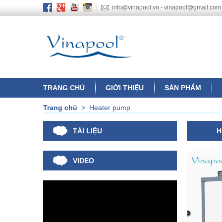
info@vinapool.vn - vinapool@gmail.com
TRANG CHỦ
GIỚI THIỆU
SẢN PHẨM
Trang chủ
>
Heater pump
TÀI LIỆU
H
VIDEO