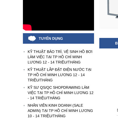
TUYỂN DỤNG
B
KỸ THUẬT BẢO TRÌ, VỆ SINH HỒ BƠI
LÀM VIỆC TẠI TP HỒ CHÍ MINH
LƯƠNG 12 - 14 TRIỆU/THÁNG
KỸ THUẬT LẮP ĐẶT ĐIỆN NƯỚC TẠI
TP HỒ CHÍ MINH LƯƠNG 12 - 14
TRIỆU/THÁNG
KỸ SƯ QS/QC SHOPDRAWING LÀM
VIỆC TẠI TP HỒ CHÍ MINH LƯƠNG 12
- 14 TRIỆU/THÁNG
NHÂN VIÊN KINH DOANH (SALE
ADMIN) TẠI TP HỒ CHÍ MINH LƯƠNG
10 - 14 TRIỆU/THÁNG