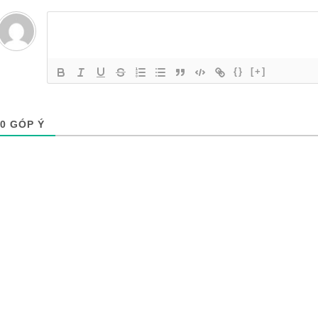
{}
[+]
0
GÓP Ý