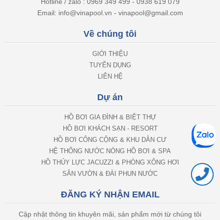
Email: info@vinapool.vn - vinapool@gmail.com
Về chúng tôi
GIỚI THIỆU
TUYỂN DỤNG
LIÊN HỆ
Dự án
HỒ BƠI GIA ĐÌNH & BIỆT THỰ
HỒ BƠI KHÁCH SẠN - RESORT
HỒ BƠI CÔNG CỘNG & KHU DÂN CƯ
HỆ THỐNG NƯỚC NÓNG HỒ BƠI & SPA
HỒ THỦY LỰC JACUZZI & PHÒNG XÔNG HƠI
SÂN VƯỜN & ĐÀI PHUN NƯỚC
ĐĂNG KÝ NHẬN EMAIL
Cập nhật thông tin khuyên mãi, sản phẩm mới từ chúng tôi