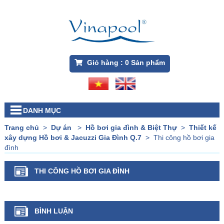
Giỏ hàng :
0
Sản phẩm
DANH MỤC
Trang chủ
>
Dự án
>
Hồ bơi gia đình & Biệt Thự
>
Thiết kế
xây dựng Hồ bơi & Jacuzzi Gia Đình Q.7
>
Thi công hồ bơi gia
đình
THI CÔNG HỒ BƠI GIA ĐÌNH
BÌNH LUẬN