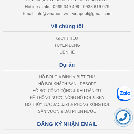
Hotline / zalo : 0969 349 499 - 0938 619 079
Email: info@vinapool.vn - vinapool@gmail.com
Về chúng tôi
GIỚI THIỆU
TUYỂN DỤNG
LIÊN HỆ
Dự án
HỒ BƠI GIA ĐÌNH & BIỆT THỰ
HỒ BƠI KHÁCH SẠN - RESORT
HỒ BƠI CÔNG CỘNG & KHU DÂN CƯ
HỆ THỐNG NƯỚC NÓNG HỒ BƠI & SPA
HỒ THỦY LỰC JACUZZI & PHÒNG XÔNG HƠI
SÂN VƯỜN & ĐÀI PHUN NƯỚC
ĐĂNG KÝ NHẬN EMAIL