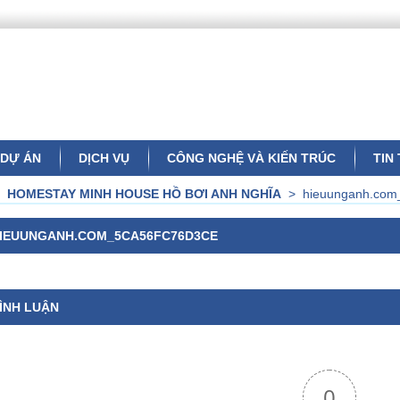
DỰ ÁN
DỊCH VỤ
CÔNG NGHỆ VÀ KIẾN TRÚC
TIN
>
HOMESTAY MINH HOUSE HỒ BƠI ANH NGHĨA
>
hieuunganh.com
IEUUNGANH.COM_5CA56FC76D3CE
ÌNH LUẬN
0