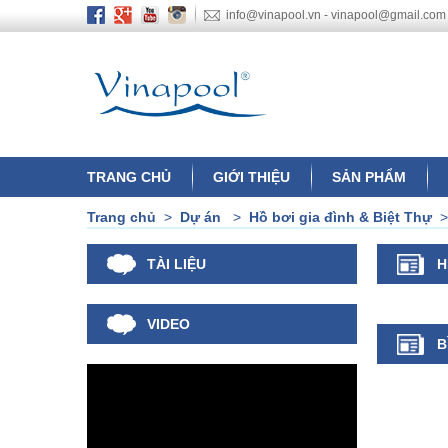
info@vinapool.vn - vinapool@gmail.com
TRANG CHỦ
GIỚI THIỆU
SẢN PHẨM
Trang chủ
>
Dự án
>
Hồ bơi gia đình & Biệt Thự
TÀI LIỆU
H
VIDEO
B