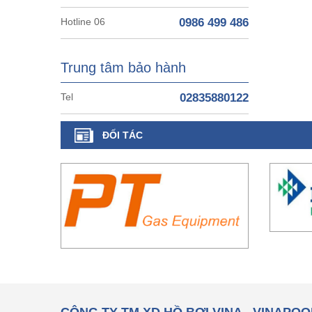
Hotline 06
0986 499 486
Trung tâm bảo hành
Tel
02835880122
ĐỐI TÁC
CÔNG TY TM XD HỒ BƠI VINA - VINAPOO