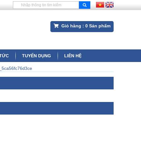
Giỏ hàng :
0
Sản phẩm
 TỨC
TUYỂN DỤNG
LIÊN HỆ
_5ca56fc76d3ce