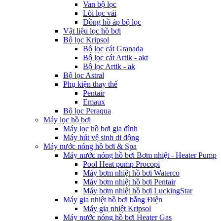
Van bộ lọc
Lõi lọc vải
Đồng hồ áp bộ lọc
Vật liệu lọc hồ bơi
Bộ lọc Kripsol
Bộ lọc cát Granada
Bộ lọc cát Artik - akt
Bộ lọc Artik - ak
Bộ lọc Astral
Phụ kiện thay thế
Pentair
Emaux
Bộ lọc Peraqua
Máy lọc hồ bơi
Máy lọc hồ bơi gia đình
Máy hút vệ sinh di động
Máy nước nóng hồ bơi & Spa
Máy nước nóng hồ bơi Bơm nhiệt - Heater Pump
Pool Heat pump Procopi
Máy bơm nhiệt hồ bơi Waterco
Máy bơm nhiệt hồ bơi Pentair
Máy bơm nhiệt hồ bơi LuckingStar
Máy gia nhiệt hồ bơi bằng Điện
Máy gia nhiệt Kripsol
Máy nước nóng hồ bơi Heater Gas