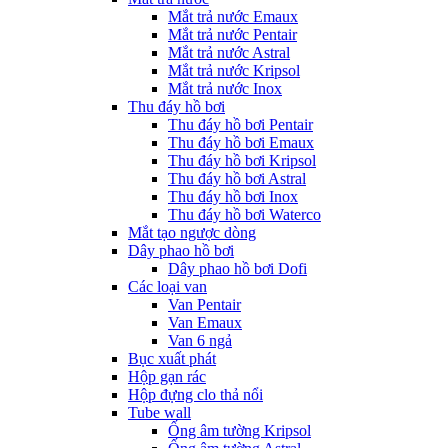
Mắt trả nước Emaux
Mắt trả nước Pentair
Mắt trả nước Astral
Mắt trả nước Kripsol
Mắt trả nước Inox
Thu đáy hồ bơi
Thu đáy hồ bơi Pentair
Thu đáy hồ bơi Emaux
Thu đáy hồ bơi Kripsol
Thu đáy hồ bơi Astral
Thu đáy hồ bơi Inox
Thu đáy hồ bơi Waterco
Mắt tạo ngược dòng
Dây phao hồ bơi
Dây phao hồ bơi Dofi
Các loại van
Van Pentair
Van Emaux
Van 6 ngả
Bục xuất phát
Hộp gạn rác
Hộp đựng clo thả nổi
Tube wall
Ống âm tường Kripsol