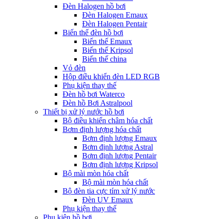
Đèn Halogen hồ bơi
Đèn Halogen Emaux
Đèn Halogen Pentair
Biến thế đèn hồ bơi
Biến thế Emaux
Biến thế Kripsol
Biến thế china
Vỏ đèn
Hộp điều khiển đèn LED RGB
Phụ kiện thay thế
Đèn hồ bơi Waterco
Đèn hồ Bơi Astralpool
Thiết bị xử lý nước hồ bơi
Bộ điều khiển châm hóa chất
Bơm định lượng hóa chất
Bơm định lượng Emaux
Bơm định lượng Astral
Bơm định lượng Pentair
Bơm định lượng Kripsol
Bộ mài mòn hóa chất
Bộ mài mòn hóa chất
Bộ đèn tia cực tím xử lý nước
Đèn UV Emaux
Phụ kiện thay thế
Phụ kiện hồ bơi