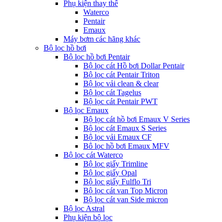
Phụ kiện thay thế
Waterco
Pentair
Emaux
Máy bơm các hãng khác
Bộ lọc hồ bơi
Bộ lọc hồ bơi Pentair
Bộ lọc cát Hồ bơi Dollar Pentair
Bộ lọc cát Pentair Triton
Bộ lọc vải clean & clear
Bộ lọc cát Tagelus
Bộ lọc cát Pentair PWT
Bộ lọc Emaux
Bộ lọc cát hồ bơi Emaux V Series
Bộ lọc cát Emaux S Series
Bộ lọc vải Emaux CF
Bô lọc hồ bơi Emaux MFV
Bộ lọc cát Waterco
Bộ lọc giấy Trimline
Bộ lọc giấy Opal
Bộ lọc giấy Fulflo Tri
Bộ lọc cát van Top Micron
Bộ lọc cát van Side micron
Bộ lọc Astral
Phụ kiện bộ lọc