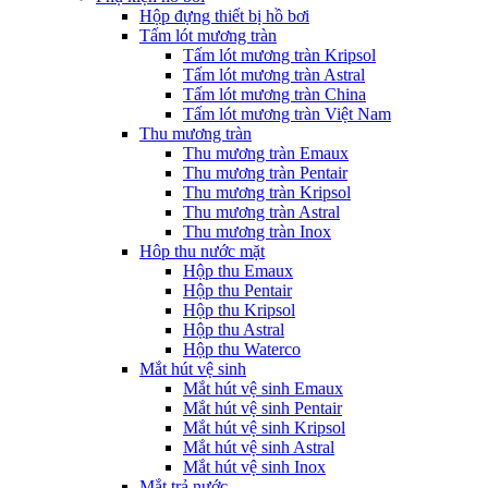
Hộp đựng thiết bị hồ bơi
Tấm lót mương tràn
Tấm lót mương tràn Kripsol
Tấm lót mương tràn Astral
Tấm lót mương tràn China
Tấm lót mương tràn Việt Nam
Thu mương tràn
Thu mương tràn Emaux
Thu mương tràn Pentair
Thu mương tràn Kripsol
Thu mương tràn Astral
Thu mương tràn Inox
Hôp thu nước mặt
Hộp thu Emaux
Hộp thu Pentair
Hộp thu Kripsol
Hộp thu Astral
Hộp thu Waterco
Mắt hút vệ sinh
Mắt hút vệ sinh Emaux
Mắt hút vệ sinh Pentair
Mắt hút vệ sinh Kripsol
Mắt hút vệ sinh Astral
Mắt hút vệ sinh Inox
Mắt trả nước