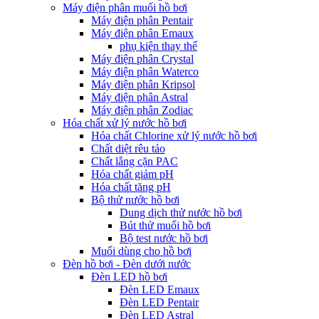
Máy điện phân muối hồ bơi
Máy điện phân Pentair
Máy điện phân Emaux
phụ kiện thay thế
Máy điện phân Crystal
Máy điện phân Waterco
Máy điện phân Kripsol
Máy điện phân Astral
Máy điện phân Zodiac
Hóa chất xử lý nước hồ bơi
Hóa chất Chlorine xử lý nước hồ bơi
Chất diệt rêu tảo
Chất lắng cặn PAC
Hóa chất giảm pH
Hóa chất tăng pH
Bộ thử nước hồ bơi
Dung dịch thử nước hồ bơi
Bút thử muối hồ bơi
Bộ test nước hồ bơi
Muối dùng cho hồ bơi
Đèn hồ bơi - Đèn dưới nước
Đèn LED hồ bơi
Đèn LED Emaux
Đèn LED Pentair
Đèn LED Astral