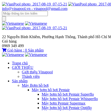
info@vinapool.vn - vinapool@gmail.com
22 Nguyễn Bỉnh Khiêm, Phường Hạnh Thông, Thành phố Hồ Chí M
Giỏ hàng
0969 349 499
Giỏ hàng :
0
Sản phẩm
Trang chủ
GIỚI THIỆU
Giới thiệu Vinapool
Thành viên
Sản phẩm
Máy Bơm hồ bơi
Máy bơm hồ bơi Pentair
Máy bơm hồ bơi Pentair Superflo
Máy bơm hồ bơi Pentair Whisperflo
Máy bơm Pentair Supermax
Máy bơm hồ bơi Pentair Optiflo