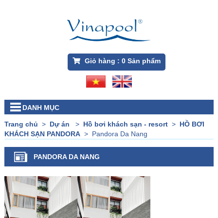
Giỏ hàng :
0
Sản phẩm
DANH MỤC
Trang chủ
>
Dự án
>
Hồ bơi khách sạn - resort
>
HỒ BƠI
KHÁCH SẠN PANDORA
>
Pandora Da Nang
PANDORA DA NANG