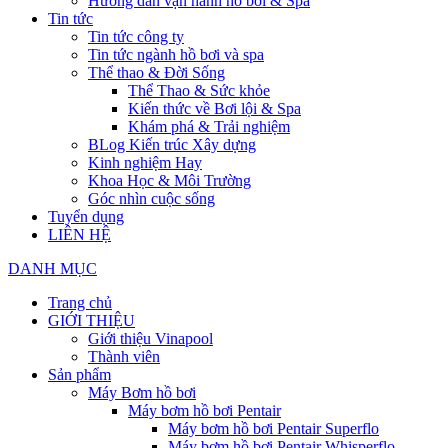
Hướng dẫn vận hành hồ bơi & Spa
Tin tức
Tin tức công ty
Tin tức ngành hồ bơi và spa
Thể thao & Đời Sống
Thể Thao & Sức khỏe
Kiến thức về Bơi lội & Spa
Khám phá & Trải nghiệm
BLog Kiến trúc Xây dựng
Kinh nghiệm Hay
Khoa Học & Môi Trường
Góc nhìn cuộc sống
Tuyển dụng
LIÊN HỆ
DANH MỤC
Trang chủ
GIỚI THIỆU
Giới thiệu Vinapool
Thành viên
Sản phẩm
Máy Bơm hồ bơi
Máy bơm hồ bơi Pentair
Máy bơm hồ bơi Pentair Superflo
Máy bơm hồ bơi Pentair Whisperflo