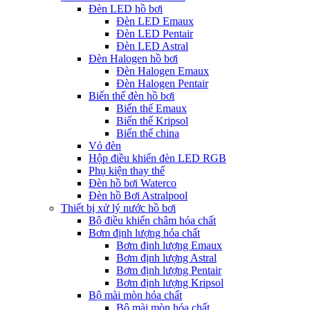
Đèn LED hồ bơi
Đèn LED Emaux
Đèn LED Pentair
Đèn LED Astral
Đèn Halogen hồ bơi
Đèn Halogen Emaux
Đèn Halogen Pentair
Biến thế đèn hồ bơi
Biến thế Emaux
Biến thế Kripsol
Biến thế china
Vỏ đèn
Hộp điều khiển đèn LED RGB
Phụ kiện thay thế
Đèn hồ bơi Waterco
Đèn hồ Bơi Astralpool
Thiết bị xử lý nước hồ bơi
Bộ điều khiển châm hóa chất
Bơm định lượng hóa chất
Bơm định lượng Emaux
Bơm định lượng Astral
Bơm định lượng Pentair
Bơm định lượng Kripsol
Bộ mài mòn hóa chất
Bộ mài mòn hóa chất