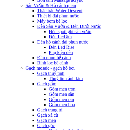
Bồn tắm Massage acrylic
Sân Vườn & Hồ cảnh quan
Thác tràn Water Descent
Thiết bị đài phun nước
Máy bơm bể lọc
Đèn Sân Vườn & Đèn Dưới Nước
Đèn spotlight sân vườn
Đèn Led âm
Đèn hồ cảnh đài phun nước
Đèn Led Rise
Phụ kiện đèn
Đầu phun bể cảnh
Bình lọc bể cảnh
Gạch mosaic - gạch hồ bơi
Gạch thuỷ tinh
Thuỷ tinh ánh kim
Gạch gốm
Gốm men trơn
Gốm men sần
Gốm men rạn
Gốm men hoa
Gạch trang trí
Gạch xà cừ
Gạch men
Gạch góc