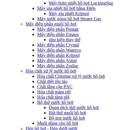
Máy bơm nhiệt hồ bơi LuckingStar
Máy gia nhiệt hồ bơi bằng Điện
Máy gia nhiệt Kripsol
Máy nước nóng hồ bơi Heater Gas
Máy điện phân muối hồ bơi
Máy điện phân Pentair
Máy điện phân Emaux
phụ kiện thay thế
Máy điện phân Crystal
Máy điện phân Waterco
Máy điện phân Kripsol
Máy điện phân Astral
Máy điện phân Zodiac
Hóa chất xử lý nước hồ bơi
Hóa chất Chlorine xử lý nước hồ bơi
Chất diệt rêu tảo
Chất lắng cặn PAC
Hóa chất giảm pH
Hóa chất tăng pH
Bộ thử nước hồ bơi
Dung dịch thử nước hồ bơi
Bút thử muối hồ bơi
Bộ test nước hồ bơi
Muối dùng cho hồ bơi
Đèn hồ bơi - Đèn dưới nước