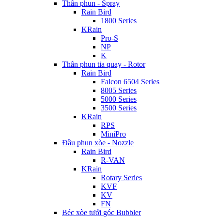
Thân phun - Spray
Rain Bird
1800 Series
KRain
Pro-S
NP
K
Thân phun tia quay - Rotor
Rain Bird
Falcon 6504 Series
8005 Series
5000 Series
3500 Series
KRain
RPS
MiniPro
Đầu phun xòe - Nozzle
Rain Bird
R-VAN
KRain
Rotary Series
KVF
KV
FN
Béc xòe tưới góc Bubbler