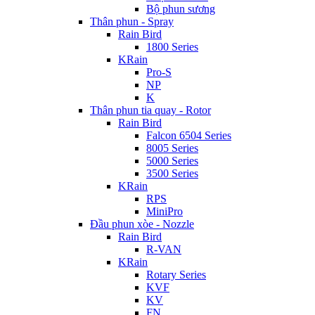
Bộ phun sương
Thân phun - Spray
Rain Bird
1800 Series
KRain
Pro-S
NP
K
Thân phun tia quay - Rotor
Rain Bird
Falcon 6504 Series
8005 Series
5000 Series
3500 Series
KRain
RPS
MiniPro
Đầu phun xòe - Nozzle
Rain Bird
R-VAN
KRain
Rotary Series
KVF
KV
FN