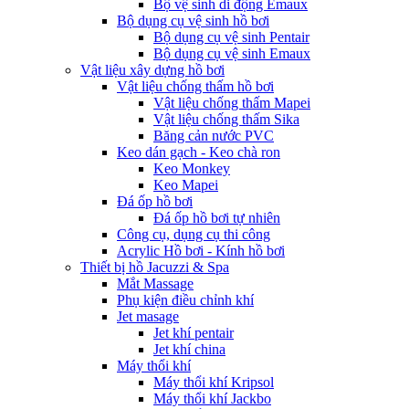
Bộ vệ sinh di động Emaux
Bộ dụng cụ vệ sinh hồ bơi
Bộ dụng cụ vệ sinh Pentair
Bộ dụng cụ vệ sinh Emaux
Vật liệu xây dựng hồ bơi
Vật liệu chống thấm hồ bơi
Vật liệu chống thấm Mapei
Vật liệu chống thấm Sika
Băng cản nước PVC
Keo dán gạch - Keo chà ron
Keo Monkey
Keo Mapei
Đá ốp hồ bơi
Đá ốp hồ bơi tự nhiên
Công cụ, dụng cụ thi công
Acrylic Hồ bơi - Kính hồ bơi
Thiết bị hồ Jacuzzi & Spa
Mắt Massage
Phụ kiện điều chỉnh khí
Jet masage
Jet khí pentair
Jet khí china
Máy thổi khí
Máy thổi khí Kripsol
Máy thổi khí Jackbo