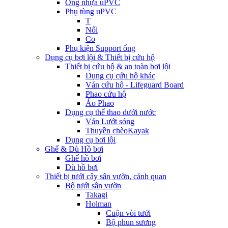
Ống nhựa uPVC
Phụ tùng uPVC
T
Nối
Co
Phụ kiện Support ống
Dụng cụ bơi lội & Thiết bị cứu hộ
Thiết bị cứu hộ & an toàn bơi lội
Dụng cụ cứu hộ khác
Ván cứu hộ - Lifeguard Board
Phao cứu hộ
Áo Phao
Dụng cụ thể thao dưới nước
Ván Lướt sóng
Thuyền chèoKayak
Dụng cụ bơi lội
Ghế & Dù Hồ bơi
Ghế hồ bơi
Dù hồ bơi
Thiết bị tưới cây sân vườn, cảnh quan
Bộ tưới sân vườn
Takagi
Holman
Cuộn vòi tưới
Bộ phun sương