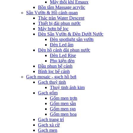
Máy thổi khí Emaux
Bồn tắm Massage acrylic
Sân Vườn & Hồ cảnh quan
Thác tràn Water Descent
Thiết bị đài phun nước
Máy bơm bể lọc
Đèn Sân Vườn & Đèn Dưới Nước
Đèn spotlight sân vườn
Đèn Led âm
Đèn hồ cảnh đài phun nước
Đèn Led Rise
Phụ kiện đèn
Đầu phun bể cảnh
Bình lọc bể cảnh
Gạch mosaic - gạch hồ bơi
Gạch thuỷ tinh
Thuỷ tinh ánh kim
Gạch gốm
Gốm men trơn
Gốm men sần
Gốm men rạn
Gốm men hoa
Gạch trang trí
Gạch xà cừ
Gạch men