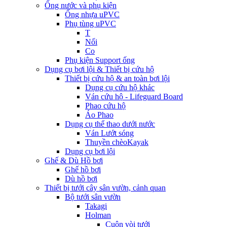
Ống nước và phụ kiện
Ống nhựa uPVC
Phụ tùng uPVC
T
Nối
Co
Phụ kiện Support ống
Dụng cụ bơi lội & Thiết bị cứu hộ
Thiết bị cứu hộ & an toàn bơi lội
Dụng cụ cứu hộ khác
Ván cứu hộ - Lifeguard Board
Phao cứu hộ
Áo Phao
Dụng cụ thể thao dưới nước
Ván Lướt sóng
Thuyền chèoKayak
Dụng cụ bơi lội
Ghế & Dù Hồ bơi
Ghế hồ bơi
Dù hồ bơi
Thiết bị tưới cây sân vườn, cảnh quan
Bộ tưới sân vườn
Takagi
Holman
Cuộn vòi tưới