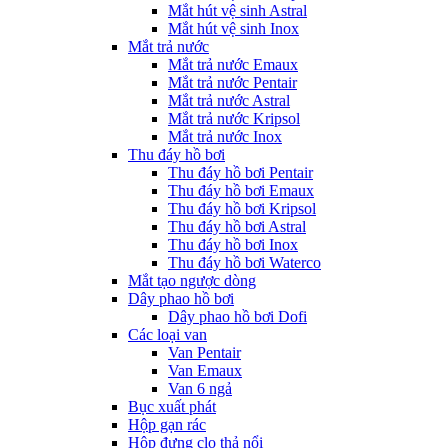
Mắt hút vệ sinh Astral
Mắt hút vệ sinh Inox
Mắt trả nước
Mắt trả nước Emaux
Mắt trả nước Pentair
Mắt trả nước Astral
Mắt trả nước Kripsol
Mắt trả nước Inox
Thu đáy hồ bơi
Thu đáy hồ bơi Pentair
Thu đáy hồ bơi Emaux
Thu đáy hồ bơi Kripsol
Thu đáy hồ bơi Astral
Thu đáy hồ bơi Inox
Thu đáy hồ bơi Waterco
Mắt tạo ngược dòng
Dây phao hồ bơi
Dây phao hồ bơi Dofi
Các loại van
Van Pentair
Van Emaux
Van 6 ngả
Bục xuất phát
Hộp gạn rác
Hộp đựng clo thả nổi