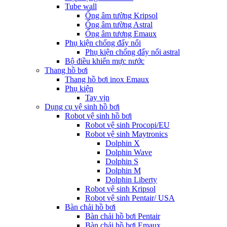
Tube wall
Ống âm tường Kripsol
Ống âm tường Astral
Ống âm tương Emaux
Phụ kiện chống đẩy nổi
Phụ kiện chống đẩy nổi astral
Bộ điều khiển mực nước
Thang hồ bơi
Thang hồ bơi inox Emaux
Phụ kiện
Tay vịn
Dụng cụ vệ sinh hồ bơi
Robot vệ sinh hồ bơi
Robot vệ sinh Procopi/EU
Robot vệ sinh Maytronics
Dolphin X
Dolphin Wave
Dolphin S
Dolphin M
Dolphin Liberty
Robot vệ sinh Kripsol
Robot vệ sinh Pentair/ USA
Bàn chải hồ bơi
Bàn chải hồ bơi Pentair
Bàn chải hồ bơi Emaux