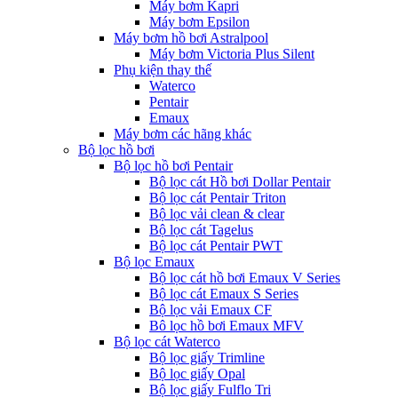
Máy bơm Kapri
Máy bơm Epsilon
Máy bơm hồ bơi Astralpool
Máy bơm Victoria Plus Silent
Phụ kiện thay thế
Waterco
Pentair
Emaux
Máy bơm các hãng khác
Bộ lọc hồ bơi
Bộ lọc hồ bơi Pentair
Bộ lọc cát Hồ bơi Dollar Pentair
Bộ lọc cát Pentair Triton
Bộ lọc vải clean & clear
Bộ lọc cát Tagelus
Bộ lọc cát Pentair PWT
Bộ lọc Emaux
Bộ lọc cát hồ bơi Emaux V Series
Bộ lọc cát Emaux S Series
Bộ lọc vải Emaux CF
Bô lọc hồ bơi Emaux MFV
Bộ lọc cát Waterco
Bộ lọc giấy Trimline
Bộ lọc giấy Opal
Bộ lọc giấy Fulflo Tri