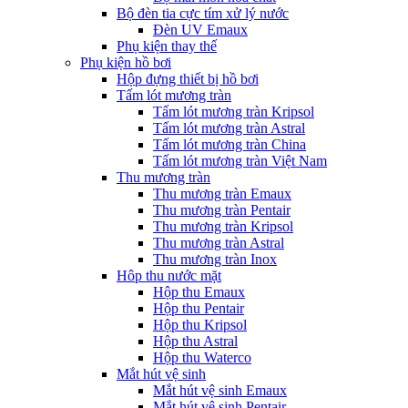
Bộ đèn tia cực tím xử lý nước
Đèn UV Emaux
Phụ kiện thay thế
Phụ kiện hồ bơi
Hộp đựng thiết bị hồ bơi
Tấm lót mương tràn
Tấm lót mương tràn Kripsol
Tấm lót mương tràn Astral
Tấm lót mương tràn China
Tấm lót mương tràn Việt Nam
Thu mương tràn
Thu mương tràn Emaux
Thu mương tràn Pentair
Thu mương tràn Kripsol
Thu mương tràn Astral
Thu mương tràn Inox
Hôp thu nước mặt
Hộp thu Emaux
Hộp thu Pentair
Hộp thu Kripsol
Hộp thu Astral
Hộp thu Waterco
Mắt hút vệ sinh
Mắt hút vệ sinh Emaux
Mắt hút vệ sinh Pentair