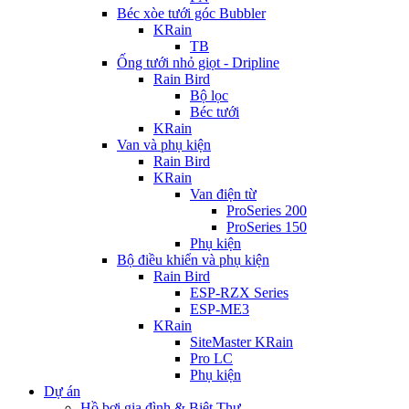
Béc xòe tưới góc Bubbler
KRain
TB
Ống tưới nhỏ giọt - Dripline
Rain Bird
Bộ lọc
Béc tưới
KRain
Van và phụ kiện
Rain Bird
KRain
Van điện từ
ProSeries 200
ProSeries 150
Phụ kiện
Bộ điều khiển và phụ kiện
Rain Bird
ESP-RZX Series
ESP-ME3
KRain
SiteMaster KRain
Pro LC
Phụ kiện
Dự án
Hồ bơi gia đình & Biệt Thự