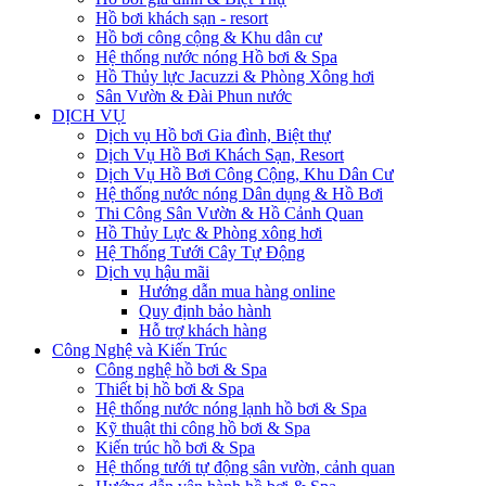
Hồ bơi khách sạn - resort
Hồ bơi công cộng & Khu dân cư
Hệ thống nước nóng Hồ bơi & Spa
Hồ Thủy lực Jacuzzi & Phòng Xông hơi
Sân Vườn & Đài Phun nước
DỊCH VỤ
Dịch vụ Hồ bơi Gia đình, Biệt thự
Dịch Vụ Hồ Bơi Khách Sạn, Resort
Dịch Vụ Hồ Bơi Công Cộng, Khu Dân Cư
Hệ thống nước nóng Dân dụng & Hồ Bơi
Thi Công Sân Vườn & Hồ Cảnh Quan
Hồ Thủy Lực & Phòng xông hơi
Hệ Thống Tưới Cây Tự Động
Dịch vụ hậu mãi
Hướng dẫn mua hàng online
Quy định bảo hành
Hỗ trợ khách hàng
Công Nghệ và Kiến Trúc
Công nghệ hồ bơi & Spa
Thiết bị hồ bơi & Spa
Hệ thống nước nóng lạnh hồ bơi & Spa
Kỹ thuật thi công hồ bơi & Spa
Kiến trúc hồ bơi & Spa
Hệ thống tưới tự động sân vườn, cảnh quan