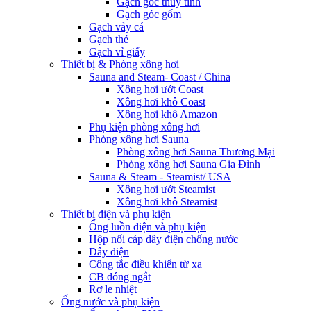
Gạch góc thủy tinh
Gạch góc gốm
Gạch vảy cá
Gạch thẻ
Gạch vỉ giấy
Thiết bị & Phòng xông hơi
Sauna and Steam- Coast / China
Xông hơi ướt Coast
Xông hơi khô Coast
Xông hơi khô Amazon
Phụ kiện phòng xông hơi
Phòng xông hơi Sauna
Phòng xông hơi Sauna Thương Mại
Phòng xông hơi Sauna Gia Đình
Sauna & Steam - Steamist/ USA
Xông hơi ướt Steamist
Xông hơi khô Steamist
Thiết bị điện và phụ kiện
Ống luồn điện và phụ kiện
Hộp nối cáp dây điện chống nước
Dây điện
Công tắc điều khiển từ xa
CB đóng ngắt
Rơ le nhiệt
Ống nước và phụ kiện