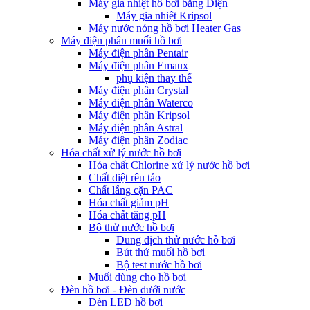
Máy gia nhiệt hồ bơi bằng Điện
Máy gia nhiệt Kripsol
Máy nước nóng hồ bơi Heater Gas
Máy điện phân muối hồ bơi
Máy điện phân Pentair
Máy điện phân Emaux
phụ kiện thay thế
Máy điện phân Crystal
Máy điện phân Waterco
Máy điện phân Kripsol
Máy điện phân Astral
Máy điện phân Zodiac
Hóa chất xử lý nước hồ bơi
Hóa chất Chlorine xử lý nước hồ bơi
Chất diệt rêu tảo
Chất lắng cặn PAC
Hóa chất giảm pH
Hóa chất tăng pH
Bộ thử nước hồ bơi
Dung dịch thử nước hồ bơi
Bút thử muối hồ bơi
Bộ test nước hồ bơi
Muối dùng cho hồ bơi
Đèn hồ bơi - Đèn dưới nước
Đèn LED hồ bơi