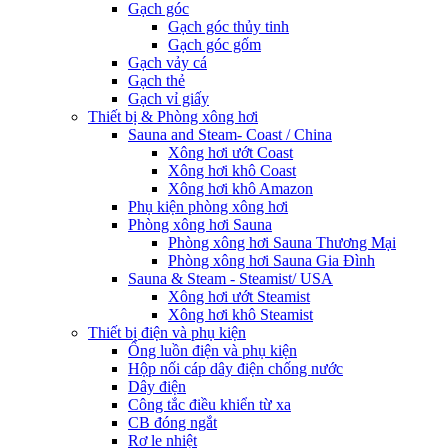
Gạch góc
Gạch góc thủy tinh
Gạch góc gốm
Gạch vảy cá
Gạch thẻ
Gạch vỉ giấy
Thiết bị & Phòng xông hơi
Sauna and Steam- Coast / China
Xông hơi ướt Coast
Xông hơi khô Coast
Xông hơi khô Amazon
Phụ kiện phòng xông hơi
Phòng xông hơi Sauna
Phòng xông hơi Sauna Thương Mại
Phòng xông hơi Sauna Gia Đình
Sauna & Steam - Steamist/ USA
Xông hơi ướt Steamist
Xông hơi khô Steamist
Thiết bị điện và phụ kiện
Ống luồn điện và phụ kiện
Hộp nối cáp dây điện chống nước
Dây điện
Công tắc điều khiển từ xa
CB đóng ngắt
Rơ le nhiệt