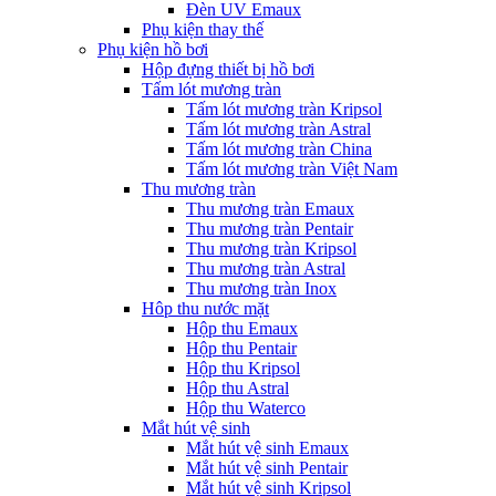
Đèn UV Emaux
Phụ kiện thay thế
Phụ kiện hồ bơi
Hộp đựng thiết bị hồ bơi
Tấm lót mương tràn
Tấm lót mương tràn Kripsol
Tấm lót mương tràn Astral
Tấm lót mương tràn China
Tấm lót mương tràn Việt Nam
Thu mương tràn
Thu mương tràn Emaux
Thu mương tràn Pentair
Thu mương tràn Kripsol
Thu mương tràn Astral
Thu mương tràn Inox
Hôp thu nước mặt
Hộp thu Emaux
Hộp thu Pentair
Hộp thu Kripsol
Hộp thu Astral
Hộp thu Waterco
Mắt hút vệ sinh
Mắt hút vệ sinh Emaux
Mắt hút vệ sinh Pentair
Mắt hút vệ sinh Kripsol