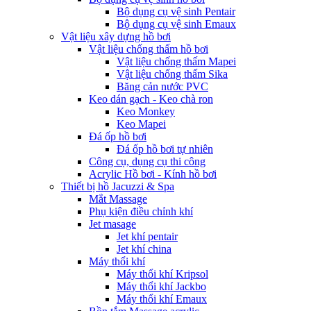
Bộ dụng cụ vệ sinh Pentair
Bộ dụng cụ vệ sinh Emaux
Vật liệu xây dựng hồ bơi
Vật liệu chống thấm hồ bơi
Vật liệu chống thấm Mapei
Vật liệu chống thấm Sika
Băng cản nước PVC
Keo dán gạch - Keo chà ron
Keo Monkey
Keo Mapei
Đá ốp hồ bơi
Đá ốp hồ bơi tự nhiên
Công cụ, dụng cụ thi công
Acrylic Hồ bơi - Kính hồ bơi
Thiết bị hồ Jacuzzi & Spa
Mắt Massage
Phụ kiện điều chỉnh khí
Jet masage
Jet khí pentair
Jet khí china
Máy thổi khí
Máy thổi khí Kripsol
Máy thổi khí Jackbo
Máy thổi khí Emaux