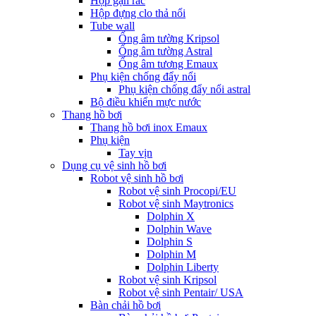
Hộp gạn rác
Hộp đựng clo thả nổi
Tube wall
Ống âm tường Kripsol
Ống âm tường Astral
Ống âm tương Emaux
Phụ kiện chống đẩy nổi
Phụ kiện chống đẩy nổi astral
Bộ điều khiển mực nước
Thang hồ bơi
Thang hồ bơi inox Emaux
Phụ kiện
Tay vịn
Dụng cụ vệ sinh hồ bơi
Robot vệ sinh hồ bơi
Robot vệ sinh Procopi/EU
Robot vệ sinh Maytronics
Dolphin X
Dolphin Wave
Dolphin S
Dolphin M
Dolphin Liberty
Robot vệ sinh Kripsol
Robot vệ sinh Pentair/ USA
Bàn chải hồ bơi