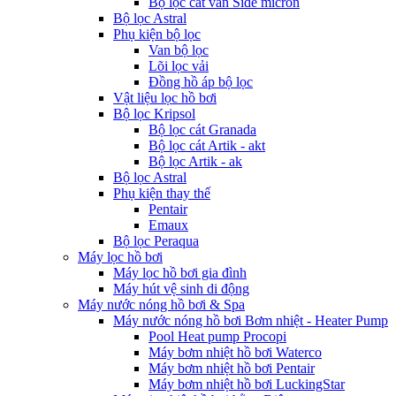
Bộ lọc cát van Side micron
Bộ lọc Astral
Phụ kiện bộ lọc
Van bộ lọc
Lõi lọc vải
Đồng hồ áp bộ lọc
Vật liệu lọc hồ bơi
Bộ lọc Kripsol
Bộ lọc cát Granada
Bộ lọc cát Artik - akt
Bộ lọc Artik - ak
Bộ lọc Astral
Phụ kiện thay thế
Pentair
Emaux
Bộ lọc Peraqua
Máy lọc hồ bơi
Máy lọc hồ bơi gia đình
Máy hút vệ sinh di động
Máy nước nóng hồ bơi & Spa
Máy nước nóng hồ bơi Bơm nhiệt - Heater Pump
Pool Heat pump Procopi
Máy bơm nhiệt hồ bơi Waterco
Máy bơm nhiệt hồ bơi Pentair
Máy bơm nhiệt hồ bơi LuckingStar