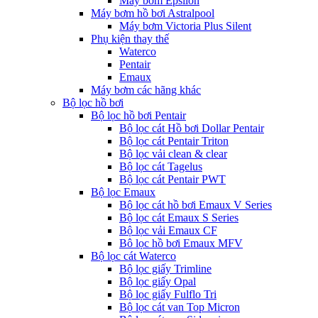
Máy bơm Epsilon
Máy bơm hồ bơi Astralpool
Máy bơm Victoria Plus Silent
Phụ kiện thay thế
Waterco
Pentair
Emaux
Máy bơm các hãng khác
Bộ lọc hồ bơi
Bộ lọc hồ bơi Pentair
Bộ lọc cát Hồ bơi Dollar Pentair
Bộ lọc cát Pentair Triton
Bộ lọc vải clean & clear
Bộ lọc cát Tagelus
Bộ lọc cát Pentair PWT
Bộ lọc Emaux
Bộ lọc cát hồ bơi Emaux V Series
Bộ lọc cát Emaux S Series
Bộ lọc vải Emaux CF
Bô lọc hồ bơi Emaux MFV
Bộ lọc cát Waterco
Bộ lọc giấy Trimline
Bộ lọc giấy Opal
Bộ lọc giấy Fulflo Tri
Bộ lọc cát van Top Micron