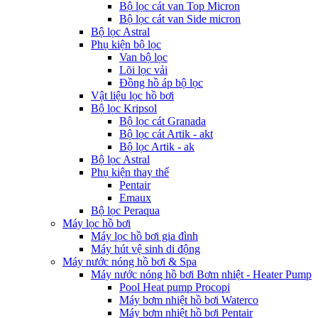
Bộ lọc cát van Top Micron
Bộ lọc cát van Side micron
Bộ lọc Astral
Phụ kiện bộ lọc
Van bộ lọc
Lõi lọc vải
Đồng hồ áp bộ lọc
Vật liệu lọc hồ bơi
Bộ lọc Kripsol
Bộ lọc cát Granada
Bộ lọc cát Artik - akt
Bộ lọc Artik - ak
Bộ lọc Astral
Phụ kiện thay thế
Pentair
Emaux
Bộ lọc Peraqua
Máy lọc hồ bơi
Máy lọc hồ bơi gia đình
Máy hút vệ sinh di động
Máy nước nóng hồ bơi & Spa
Máy nước nóng hồ bơi Bơm nhiệt - Heater Pump
Pool Heat pump Procopi
Máy bơm nhiệt hồ bơi Waterco
Máy bơm nhiệt hồ bơi Pentair