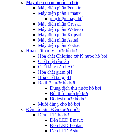
Máy điện phân muối hồ bơi
Máy điện phân Pentair
Máy điện phân Emaux
phụ kiện thay thế
Máy điện phân Crystal
Máy điện phân Waterco
Máy điện phân Kripsol
Máy điện phân Astral
Máy điện phân Zodiac
Hóa chất xử lý nước hồ bơi
Hóa chất Chlorine xử lý nước hồ bơi
Chất diệt rêu tảo
Chất lắng cặn PAC
Hóa chất giảm pH
Hóa chất tăng pH
Bộ thử nước hồ bơi
Dung dịch thử nước hồ bơi
Bút thử muối hồ bơi
Bộ test nước hồ bơi
Muối dùng cho hồ bơi
Đèn hồ bơi - Đèn dưới nước
Đèn LED hồ bơi
Đèn LED Emaux
Đèn LED Pentair
Đèn LED Astral