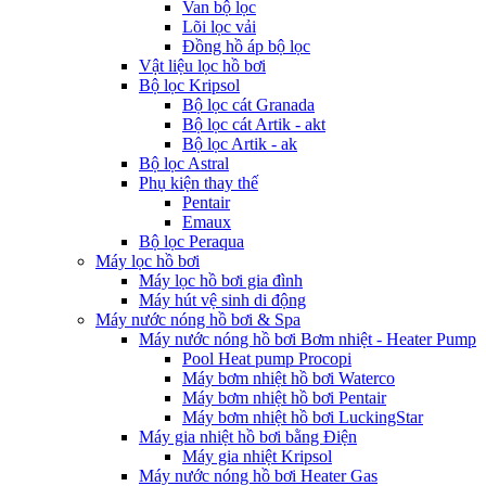
Van bộ lọc
Lõi lọc vải
Đồng hồ áp bộ lọc
Vật liệu lọc hồ bơi
Bộ lọc Kripsol
Bộ lọc cát Granada
Bộ lọc cát Artik - akt
Bộ lọc Artik - ak
Bộ lọc Astral
Phụ kiện thay thế
Pentair
Emaux
Bộ lọc Peraqua
Máy lọc hồ bơi
Máy lọc hồ bơi gia đình
Máy hút vệ sinh di động
Máy nước nóng hồ bơi & Spa
Máy nước nóng hồ bơi Bơm nhiệt - Heater Pump
Pool Heat pump Procopi
Máy bơm nhiệt hồ bơi Waterco
Máy bơm nhiệt hồ bơi Pentair
Máy bơm nhiệt hồ bơi LuckingStar
Máy gia nhiệt hồ bơi bằng Điện
Máy gia nhiệt Kripsol
Máy nước nóng hồ bơi Heater Gas