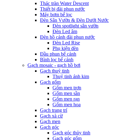
Thác tràn Water Descent
Thiết bị đài phun nước
Máy bơm bể lọc
Đèn Sân Vườn & Đèn Dưới Nước
Đèn spotlight sân vườn
Đèn Led âm
Đèn hồ cảnh đài phun nước
Đèn Led Rise
Phụ kiện đèn
Đầu phun bể cảnh
Bình lọc bể cảnh
Gạch mosaic - gạch hồ bơi
Gạch thuỷ tinh
Thuỷ tinh ánh kim
Gạch gốm
Gốm men trơn
Gốm men sần
Gốm men rạn
Gốm men hoa
Gạch trang trí
Gạch xà cừ
Gạch men
Gạch góc
Gạch góc thủy tinh
Gạch góc gốm