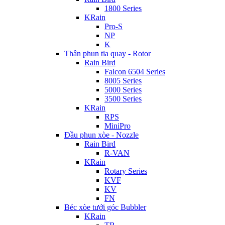
1800 Series
KRain
Pro-S
NP
K
Thân phun tia quay - Rotor
Rain Bird
Falcon 6504 Series
8005 Series
5000 Series
3500 Series
KRain
RPS
MiniPro
Đầu phun xòe - Nozzle
Rain Bird
R-VAN
KRain
Rotary Series
KVF
KV
FN
Béc xòe tưới góc Bubbler
KRain