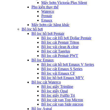
Máy bơm Victoria Plus Silent
Phụ kiện thay thế
Waterco
Pentair
Emaux
Máy bơm các hãng khác
Bộ lọc hồ bơi
Bộ lọc hồ bơi Pentair
Bộ lọc cát Hồ bơi Dollar Pentair
Bộ lọc cát Pentair Triton
Bộ lọc vải clean & clear
Bộ lọc cát Tagelus
Bộ lọc cát Pentair PWT
Bộ lọc Emaux
Bộ lọc cát hồ bơi Emaux V Series
Bộ lọc cát Emaux S Series
Bộ lọc vải Emaux CF
Bô lọc hồ bơi Emaux MFV
Bộ lọc cát Waterco
Bộ lọc giấy Trimline
Bộ lọc giấy Opal
Bộ lọc giấy Fulflo Tri
Bộ lọc cát van Top Micron
Bộ lọc cát van Side micron
Bộ lọc Astral