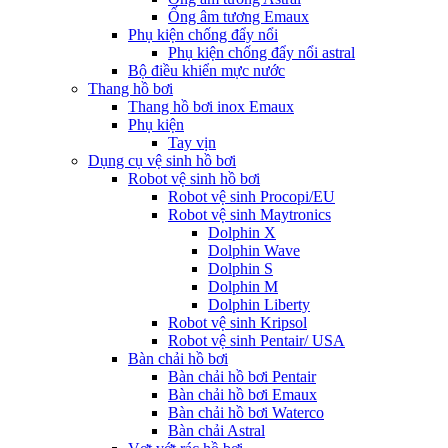
Ống âm tương Emaux
Phụ kiện chống đẩy nổi
Phụ kiện chống đẩy nổi astral
Bộ điều khiển mực nước
Thang hồ bơi
Thang hồ bơi inox Emaux
Phụ kiện
Tay vịn
Dụng cụ vệ sinh hồ bơi
Robot vệ sinh hồ bơi
Robot vệ sinh Procopi/EU
Robot vệ sinh Maytronics
Dolphin X
Dolphin Wave
Dolphin S
Dolphin M
Dolphin Liberty
Robot vệ sinh Kripsol
Robot vệ sinh Pentair/ USA
Bàn chải hồ bơi
Bàn chải hồ bơi Pentair
Bàn chải hồ bơi Emaux
Bàn chải hồ bơi Waterco
Bàn chải Astral