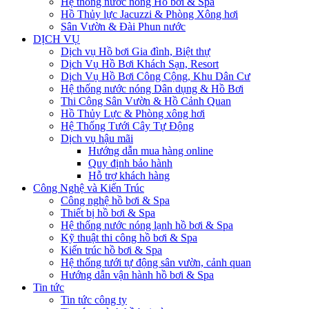
Hệ thống nước nóng Hồ bơi & Spa
Hồ Thủy lực Jacuzzi & Phòng Xông hơi
Sân Vườn & Đài Phun nước
DỊCH VỤ
Dịch vụ Hồ bơi Gia đình, Biệt thự
Dịch Vụ Hồ Bơi Khách Sạn, Resort
Dịch Vụ Hồ Bơi Công Cộng, Khu Dân Cư
Hệ thống nước nóng Dân dụng & Hồ Bơi
Thi Công Sân Vườn & Hồ Cảnh Quan
Hồ Thủy Lực & Phòng xông hơi
Hệ Thống Tưới Cây Tự Động
Dịch vụ hậu mãi
Hướng dẫn mua hàng online
Quy định bảo hành
Hỗ trợ khách hàng
Công Nghệ và Kiến Trúc
Công nghệ hồ bơi & Spa
Thiết bị hồ bơi & Spa
Hệ thống nước nóng lạnh hồ bơi & Spa
Kỹ thuật thi công hồ bơi & Spa
Kiến trúc hồ bơi & Spa
Hệ thống tưới tự động sân vườn, cảnh quan
Hướng dẫn vận hành hồ bơi & Spa
Tin tức
Tin tức công ty