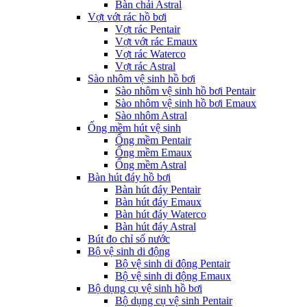
Bàn chải Astral
Vợt vớt rác hồ bơi
Vợt rác Pentair
Vợt vớt rác Emaux
Vợt rác Waterco
Vợt rác Astral
Sào nhôm vệ sinh hồ bơi
Sào nhôm vệ sinh hồ bơi Pentair
Sào nhôm vệ sinh hồ bơi Emaux
Sào nhôm Astral
Ống mềm hút vệ sinh
Ống mềm Pentair
Ống mềm Emaux
Ống mềm Astral
Bàn hút đáy hồ bơi
Bàn hút đáy Pentair
Bàn hút đáy Emaux
Bàn hút đáy Waterco
Bàn hút đáy Astral
Bút đo chỉ số nước
Bộ vệ sinh di động
Bộ vệ sinh di động Pentair
Bộ vệ sinh di động Emaux
Bộ dụng cụ vệ sinh hồ bơi
Bộ dụng cụ vệ sinh Pentair