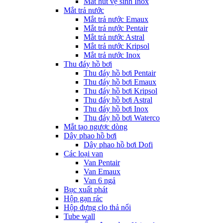
Mắt hút vệ sinh Inox
Mắt trả nước
Mắt trả nước Emaux
Mắt trả nước Pentair
Mắt trả nước Astral
Mắt trả nước Kripsol
Mắt trả nước Inox
Thu đáy hồ bơi
Thu đáy hồ bơi Pentair
Thu đáy hồ bơi Emaux
Thu đáy hồ bơi Kripsol
Thu đáy hồ bơi Astral
Thu đáy hồ bơi Inox
Thu đáy hồ bơi Waterco
Mắt tạo ngược dòng
Dây phao hồ bơi
Dây phao hồ bơi Dofi
Các loại van
Van Pentair
Van Emaux
Van 6 ngả
Bục xuất phát
Hộp gạn rác
Hộp đựng clo thả nổi
Tube wall