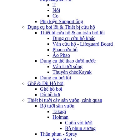
T
Nối
Co
Phụ kiện Support ống
Dụng cụ bơi lội & Thiết bị cứu hộ
Thiết bị cứu hộ & an toàn bơi lội
Dụng cụ cứu hộ khác
Ván cứu hộ - Lifeguard Board
Phao cứu hộ
Áo Phao
Dụng cụ thể thao dưới nước
Ván Lướt sóng
Thuyền chèoKayak
Dụng cụ bơi lội
Ghế & Dù Hồ bơi
Ghế hồ bơi
Dù hồ bơi
Thiết bị tưới cây sân vườn, cảnh quan
Bộ tưới sân vườn
Takagi
Holman
Cuộn vòi tưới
Bộ phun sương
Thân phun - Spray
Rain Bird