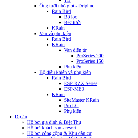
TB
Ống tưới nhỏ giọt - Dripline
Rain Bird
Bộ lọc
Béc tưới
KRain
Van và phụ kiện
Rain Bird
KRain
Van điện từ
ProSeries 200
ProSeries 150
Phụ kiện
Bộ điều khiển và phụ kiện
Rain Bird
ESP-RZX Series
ESP-ME3
KRain
SiteMaster KRain
Pro LC
Phụ kiện
Dự án
Hồ bơi gia đình & Biệt Thự
Hồ bơi khách sạn - resort
Hồ bơi công cộng & Khu dân cư