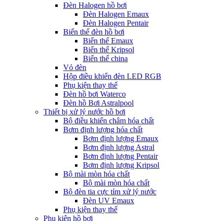
Đèn Halogen hồ bơi
Đèn Halogen Emaux
Đèn Halogen Pentair
Biến thế đèn hồ bơi
Biến thế Emaux
Biến thế Kripsol
Biến thế china
Vỏ đèn
Hộp điều khiển đèn LED RGB
Phụ kiện thay thế
Đèn hồ bơi Waterco
Đèn hồ Bơi Astralpool
Thiết bị xử lý nước hồ bơi
Bộ điều khiển châm hóa chất
Bơm định lượng hóa chất
Bơm định lượng Emaux
Bơm định lượng Astral
Bơm định lượng Pentair
Bơm định lượng Kripsol
Bộ mài mòn hóa chất
Bộ mài mòn hóa chất
Bộ đèn tia cực tím xử lý nước
Đèn UV Emaux
Phụ kiện thay thế
Phụ kiện hồ bơi