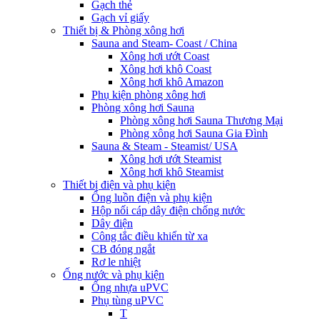
Gạch thẻ
Gạch vỉ giấy
Thiết bị & Phòng xông hơi
Sauna and Steam- Coast / China
Xông hơi ướt Coast
Xông hơi khô Coast
Xông hơi khô Amazon
Phụ kiện phòng xông hơi
Phòng xông hơi Sauna
Phòng xông hơi Sauna Thương Mại
Phòng xông hơi Sauna Gia Đình
Sauna & Steam - Steamist/ USA
Xông hơi ướt Steamist
Xông hơi khô Steamist
Thiết bị điện và phụ kiện
Ống luồn điện và phụ kiện
Hộp nối cáp dây điện chống nước
Dây điện
Công tắc điều khiển từ xa
CB đóng ngắt
Rơ le nhiệt
Ống nước và phụ kiện
Ống nhựa uPVC
Phụ tùng uPVC
T