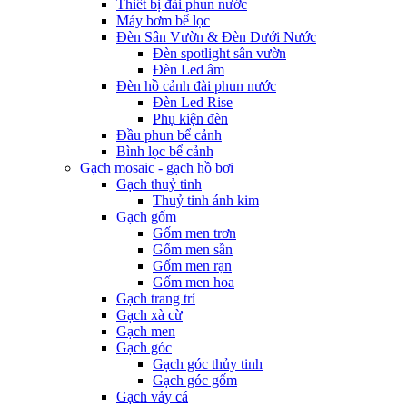
Thiết bị đài phun nước
Máy bơm bể lọc
Đèn Sân Vườn & Đèn Dưới Nước
Đèn spotlight sân vườn
Đèn Led âm
Đèn hồ cảnh đài phun nước
Đèn Led Rise
Phụ kiện đèn
Đầu phun bể cảnh
Bình lọc bể cảnh
Gạch mosaic - gạch hồ bơi
Gạch thuỷ tinh
Thuỷ tinh ánh kim
Gạch gốm
Gốm men trơn
Gốm men sần
Gốm men rạn
Gốm men hoa
Gạch trang trí
Gạch xà cừ
Gạch men
Gạch góc
Gạch góc thủy tinh
Gạch góc gốm
Gạch vảy cá