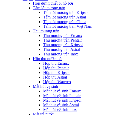
Hộp đựng thiết bị hồ bơi
Tấm lót mương tràn
Tấm lót mương tràn Kripsol
Tấm lót mương tràn Astral
Tấm lót mương tràn China
Tấm lót mương tràn Việt Nam
Thu mương tràn
Thu mương tràn Emaux
Thu mương tràn Pentair
Thu mương tràn Kripsol
Thu mương tràn Astral
Thu mương tràn Inox
Hôp thu nước mặt
Hộp thu Emaux
Hộp thu Pentair
Hộp thu Kripsol
Hộp thu Astral
Hộp thu Waterco
Mắt hút vệ sinh
Mắt hút vệ sinh Emaux
Mắt hút vệ sinh Pentair
Mắt hút vệ sinh Kripsol
Mắt hút vệ sinh Astral
Mắt hút vệ sinh Inox
Mắt trả nước