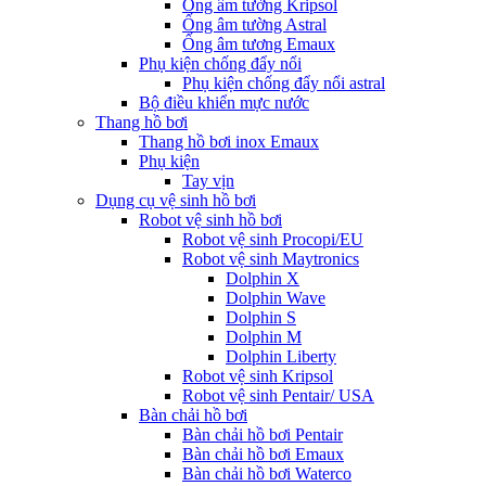
Ống âm tường Kripsol
Ống âm tường Astral
Ống âm tương Emaux
Phụ kiện chống đẩy nổi
Phụ kiện chống đẩy nổi astral
Bộ điều khiển mực nước
Thang hồ bơi
Thang hồ bơi inox Emaux
Phụ kiện
Tay vịn
Dụng cụ vệ sinh hồ bơi
Robot vệ sinh hồ bơi
Robot vệ sinh Procopi/EU
Robot vệ sinh Maytronics
Dolphin X
Dolphin Wave
Dolphin S
Dolphin M
Dolphin Liberty
Robot vệ sinh Kripsol
Robot vệ sinh Pentair/ USA
Bàn chải hồ bơi
Bàn chải hồ bơi Pentair
Bàn chải hồ bơi Emaux
Bàn chải hồ bơi Waterco