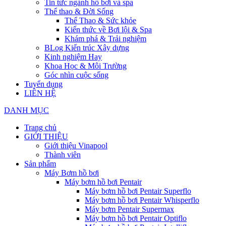
Tin tức ngành hồ bơi và spa
Thể thao & Đời Sống
Thể Thao & Sức khỏe
Kiến thức về Bơi lội & Spa
Khám phá & Trải nghiệm
BLog Kiến trúc Xây dựng
Kinh nghiệm Hay
Khoa Học & Môi Trường
Góc nhìn cuộc sống
Tuyển dụng
LIÊN HỆ
DANH MỤC
Trang chủ
GIỚI THIỆU
Giới thiệu Vinapool
Thành viên
Sản phẩm
Máy Bơm hồ bơi
Máy bơm hồ bơi Pentair
Máy bơm hồ bơi Pentair Superflo
Máy bơm hồ bơi Pentair Whisperflo
Máy bơm Pentair Supermax
Máy bơm hồ bơi Pentair Optiflo