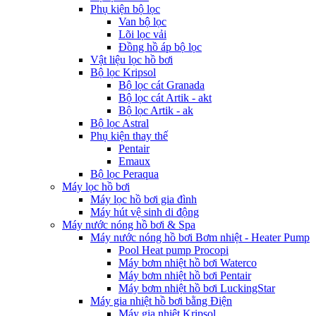
Phụ kiện bộ lọc
Van bộ lọc
Lõi lọc vải
Đồng hồ áp bộ lọc
Vật liệu lọc hồ bơi
Bộ lọc Kripsol
Bộ lọc cát Granada
Bộ lọc cát Artik - akt
Bộ lọc Artik - ak
Bộ lọc Astral
Phụ kiện thay thế
Pentair
Emaux
Bộ lọc Peraqua
Máy lọc hồ bơi
Máy lọc hồ bơi gia đình
Máy hút vệ sinh di động
Máy nước nóng hồ bơi & Spa
Máy nước nóng hồ bơi Bơm nhiệt - Heater Pump
Pool Heat pump Procopi
Máy bơm nhiệt hồ bơi Waterco
Máy bơm nhiệt hồ bơi Pentair
Máy bơm nhiệt hồ bơi LuckingStar
Máy gia nhiệt hồ bơi bằng Điện
Máy gia nhiệt Kripsol