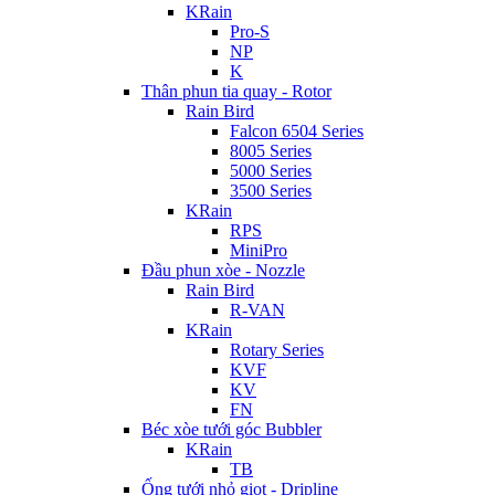
KRain
Pro-S
NP
K
Thân phun tia quay - Rotor
Rain Bird
Falcon 6504 Series
8005 Series
5000 Series
3500 Series
KRain
RPS
MiniPro
Đầu phun xòe - Nozzle
Rain Bird
R-VAN
KRain
Rotary Series
KVF
KV
FN
Béc xòe tưới góc Bubbler
KRain
TB
Ống tưới nhỏ giọt - Dripline