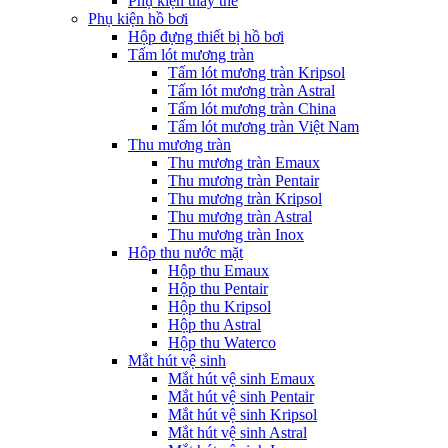
Phụ kiện thay thế
Phụ kiện hồ bơi
Hộp đựng thiết bị hồ bơi
Tấm lót mương tràn
Tấm lót mương tràn Kripsol
Tấm lót mương tràn Astral
Tấm lót mương tràn China
Tấm lót mương tràn Việt Nam
Thu mương tràn
Thu mương tràn Emaux
Thu mương tràn Pentair
Thu mương tràn Kripsol
Thu mương tràn Astral
Thu mương tràn Inox
Hôp thu nước mặt
Hộp thu Emaux
Hộp thu Pentair
Hộp thu Kripsol
Hộp thu Astral
Hộp thu Waterco
Mắt hút vệ sinh
Mắt hút vệ sinh Emaux
Mắt hút vệ sinh Pentair
Mắt hút vệ sinh Kripsol
Mắt hút vệ sinh Astral