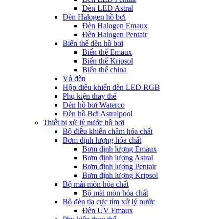
Đèn LED Astral
Đèn Halogen hồ bơi
Đèn Halogen Emaux
Đèn Halogen Pentair
Biến thế đèn hồ bơi
Biến thế Emaux
Biến thế Kripsol
Biến thế china
Vỏ đèn
Hộp điều khiển đèn LED RGB
Phụ kiện thay thế
Đèn hồ bơi Waterco
Đèn hồ Bơi Astralpool
Thiết bị xử lý nước hồ bơi
Bộ điều khiển châm hóa chất
Bơm định lượng hóa chất
Bơm định lượng Emaux
Bơm định lượng Astral
Bơm định lượng Pentair
Bơm định lượng Kripsol
Bộ mài mòn hóa chất
Bộ mài mòn hóa chất
Bộ đèn tia cực tím xử lý nước
Đèn UV Emaux