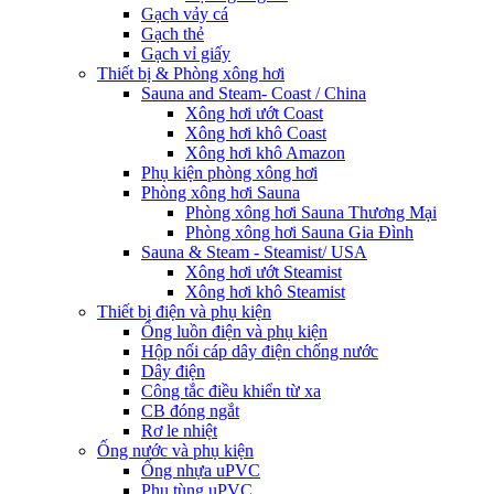
Gạch vảy cá
Gạch thẻ
Gạch vỉ giấy
Thiết bị & Phòng xông hơi
Sauna and Steam- Coast / China
Xông hơi ướt Coast
Xông hơi khô Coast
Xông hơi khô Amazon
Phụ kiện phòng xông hơi
Phòng xông hơi Sauna
Phòng xông hơi Sauna Thương Mại
Phòng xông hơi Sauna Gia Đình
Sauna & Steam - Steamist/ USA
Xông hơi ướt Steamist
Xông hơi khô Steamist
Thiết bị điện và phụ kiện
Ống luồn điện và phụ kiện
Hộp nối cáp dây điện chống nước
Dây điện
Công tắc điều khiển từ xa
CB đóng ngắt
Rơ le nhiệt
Ống nước và phụ kiện
Ống nhựa uPVC
Phụ tùng uPVC