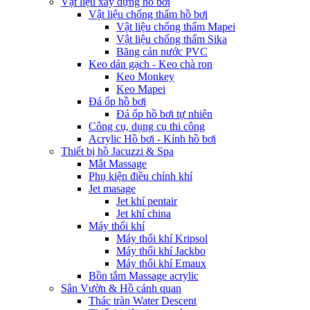
Vật liệu xây dựng hồ bơi
Vật liệu chống thấm hồ bơi
Vật liệu chống thấm Mapei
Vật liệu chống thấm Sika
Băng cản nước PVC
Keo dán gạch - Keo chà ron
Keo Monkey
Keo Mapei
Đá ốp hồ bơi
Đá ốp hồ bơi tự nhiên
Công cụ, dụng cụ thi công
Acrylic Hồ bơi - Kính hồ bơi
Thiết bị hồ Jacuzzi & Spa
Mắt Massage
Phụ kiện điều chỉnh khí
Jet masage
Jet khí pentair
Jet khí china
Máy thổi khí
Máy thổi khí Kripsol
Máy thổi khí Jackbo
Máy thổi khí Emaux
Bồn tắm Massage acrylic
Sân Vườn & Hồ cảnh quan
Thác tràn Water Descent