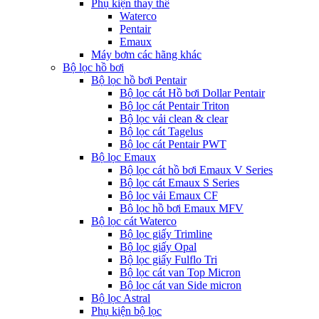
Phụ kiện thay thế
Waterco
Pentair
Emaux
Máy bơm các hãng khác
Bộ lọc hồ bơi
Bộ lọc hồ bơi Pentair
Bộ lọc cát Hồ bơi Dollar Pentair
Bộ lọc cát Pentair Triton
Bộ lọc vải clean & clear
Bộ lọc cát Tagelus
Bộ lọc cát Pentair PWT
Bộ lọc Emaux
Bộ lọc cát hồ bơi Emaux V Series
Bộ lọc cát Emaux S Series
Bộ lọc vải Emaux CF
Bô lọc hồ bơi Emaux MFV
Bộ lọc cát Waterco
Bộ lọc giấy Trimline
Bộ lọc giấy Opal
Bộ lọc giấy Fulflo Tri
Bộ lọc cát van Top Micron
Bộ lọc cát van Side micron
Bộ lọc Astral
Phụ kiện bộ lọc