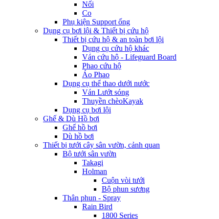
Nối
Co
Phụ kiện Support ống
Dụng cụ bơi lội & Thiết bị cứu hộ
Thiết bị cứu hộ & an toàn bơi lội
Dụng cụ cứu hộ khác
Ván cứu hộ - Lifeguard Board
Phao cứu hộ
Áo Phao
Dụng cụ thể thao dưới nước
Ván Lướt sóng
Thuyền chèoKayak
Dụng cụ bơi lội
Ghế & Dù Hồ bơi
Ghế hồ bơi
Dù hồ bơi
Thiết bị tưới cây sân vườn, cảnh quan
Bộ tưới sân vườn
Takagi
Holman
Cuộn vòi tưới
Bộ phun sương
Thân phun - Spray
Rain Bird
1800 Series