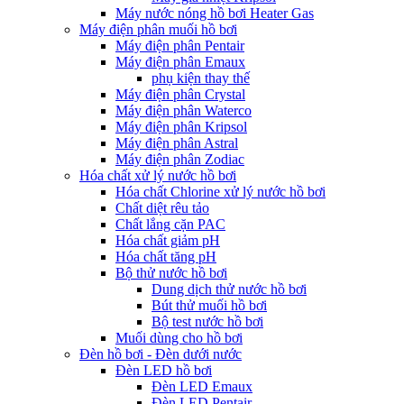
Máy nước nóng hồ bơi Heater Gas
Máy điện phân muối hồ bơi
Máy điện phân Pentair
Máy điện phân Emaux
phụ kiện thay thế
Máy điện phân Crystal
Máy điện phân Waterco
Máy điện phân Kripsol
Máy điện phân Astral
Máy điện phân Zodiac
Hóa chất xử lý nước hồ bơi
Hóa chất Chlorine xử lý nước hồ bơi
Chất diệt rêu tảo
Chất lắng cặn PAC
Hóa chất giảm pH
Hóa chất tăng pH
Bộ thử nước hồ bơi
Dung dịch thử nước hồ bơi
Bút thử muối hồ bơi
Bộ test nước hồ bơi
Muối dùng cho hồ bơi
Đèn hồ bơi - Đèn dưới nước
Đèn LED hồ bơi
Đèn LED Emaux
Đèn LED Pentair