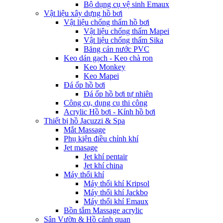
Bộ dụng cụ vệ sinh Emaux
Vật liệu xây dựng hồ bơi
Vật liệu chống thấm hồ bơi
Vật liệu chống thấm Mapei
Vật liệu chống thấm Sika
Băng cản nước PVC
Keo dán gạch - Keo chà ron
Keo Monkey
Keo Mapei
Đá ốp hồ bơi
Đá ốp hồ bơi tự nhiên
Công cụ, dụng cụ thi công
Acrylic Hồ bơi - Kính hồ bơi
Thiết bị hồ Jacuzzi & Spa
Mắt Massage
Phụ kiện điều chỉnh khí
Jet masage
Jet khí pentair
Jet khí china
Máy thổi khí
Máy thổi khí Kripsol
Máy thổi khí Jackbo
Máy thổi khí Emaux
Bồn tắm Massage acrylic
Sân Vườn & Hồ cảnh quan