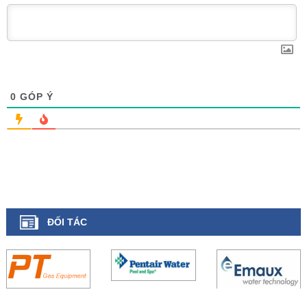
0
GÓP Ý
ĐỐI TÁC