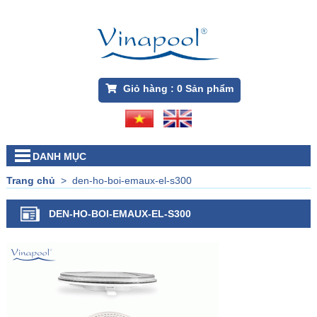
Giỏ hàng :
0
Sản phẩm
DANH MỤC
Trang chủ
>
den-ho-boi-emaux-el-s300
DEN-HO-BOI-EMAUX-EL-S300