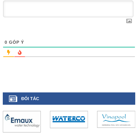
0
GÓP Ý
ĐỐI TÁC