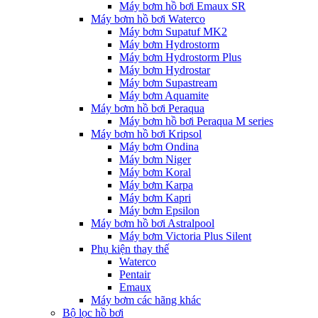
Máy bơm hồ bơi Emaux SR
Máy bơm hồ bơi Waterco
Máy bơm Supatuf MK2
Máy bơm Hydrostorm
Máy bơm Hydrostorm Plus
Máy bơm Hydrostar
Máy bơm Supastream
Máy bơm Aquamite
Máy bơm hồ bơi Peraqua
Máy bơm hồ bơi Peraqua M series
Máy bơm hồ bơi Kripsol
Máy bơm Ondina
Máy bơm Niger
Máy bơm Koral
Máy bơm Karpa
Máy bơm Kapri
Máy bơm Epsilon
Máy bơm hồ bơi Astralpool
Máy bơm Victoria Plus Silent
Phụ kiện thay thế
Waterco
Pentair
Emaux
Máy bơm các hãng khác
Bộ lọc hồ bơi