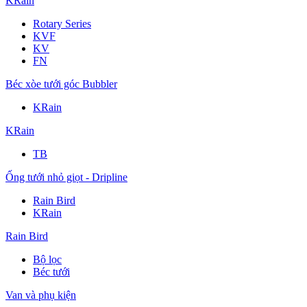
KRain
Rotary Series
KVF
KV
FN
Béc xòe tưới góc Bubbler
KRain
KRain
TB
Ống tưới nhỏ giọt - Dripline
Rain Bird
KRain
Rain Bird
Bộ lọc
Béc tưới
Van và phụ kiện