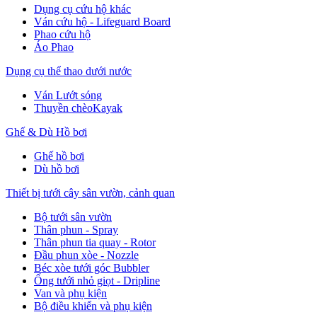
Dụng cụ cứu hộ khác
Ván cứu hộ - Lifeguard Board
Phao cứu hộ
Áo Phao
Dụng cụ thể thao dưới nước
Ván Lướt sóng
Thuyền chèoKayak
Ghế & Dù Hồ bơi
Ghế hồ bơi
Dù hồ bơi
Thiết bị tưới cây sân vườn, cảnh quan
Bộ tưới sân vườn
Thân phun - Spray
Thân phun tia quay - Rotor
Đầu phun xòe - Nozzle
Béc xòe tưới góc Bubbler
Ống tưới nhỏ giọt - Dripline
Van và phụ kiện
Bộ điều khiển và phụ kiện