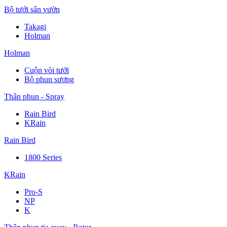
Bộ tưới sân vườn
Takagi
Holman
Holman
Cuộn vòi tưới
Bộ phun sương
Thân phun - Spray
Rain Bird
KRain
Rain Bird
1800 Series
KRain
Pro-S
NP
K