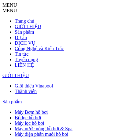
MENU
MENU
Trang chủ
GIỚI THIỆU
Sản phẩm
Dự án
DỊCH VỤ
Công Nghệ và Kiến Trúc
Tin tức
Tuyển dụng
LIÊN HỆ
GIỚI THIỆU
Giới thiệu Vinapool
Thành viên
Sản phẩm
Máy Bơm hồ bơi
Bộ lọc hồ bơi
Máy lọc hồ bơi
Máy nước nóng hồ bơi & Spa
Máy điện phân muối hồ bơi