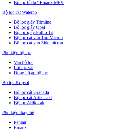
Bô lọc hồ bơi Emaux MFV
Bộ lọc cát Waterco
Bộ lọc giấy Trimline
Bộ lọc giấy Opal
Bộ lọc giấy Fulflo Tri
Bộ lọc cát van Top Micron
Bộ lọc cát van Side micron
Phụ kiện bộ lọc
Van bộ lọc
Lõi lọc vải
Đồng hồ áp bộ lọc
Bộ lọc Kripsol
Bộ lọc cát Granada
Bộ lọc cát Artik - akt
Bộ lọc Artik - ak
Phụ kiện thay thế
Pentair
Emaux