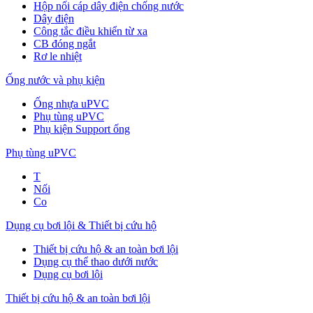
Hộp nối cáp dây điện chống nước
Dây điện
Công tắc điều khiển từ xa
CB đóng ngắt
Rơ le nhiệt
Ống nước và phụ kiện
Ống nhựa uPVC
Phụ tùng uPVC
Phụ kiện Support ống
Phụ tùng uPVC
T
Nối
Co
Dụng cụ bơi lội & Thiết bị cứu hộ
Thiết bị cứu hộ & an toàn bơi lội
Dụng cụ thể thao dưới nước
Dụng cụ bơi lội
Thiết bị cứu hộ & an toàn bơi lội