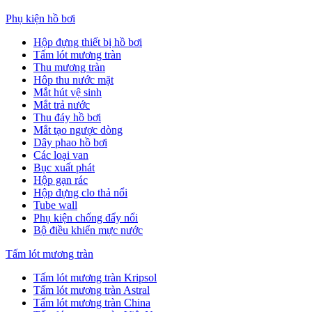
Phụ kiện hồ bơi
Hộp đựng thiết bị hồ bơi
Tấm lót mương tràn
Thu mương tràn
Hôp thu nước mặt
Mắt hút vệ sinh
Mắt trả nước
Thu đáy hồ bơi
Mắt tạo ngược dòng
Dây phao hồ bơi
Các loại van
Bục xuất phát
Hộp gạn rác
Hộp đựng clo thả nổi
Tube wall
Phụ kiện chống đẩy nổi
Bộ điều khiển mực nước
Tấm lót mương tràn
Tấm lót mương tràn Kripsol
Tấm lót mương tràn Astral
Tấm lót mương tràn China