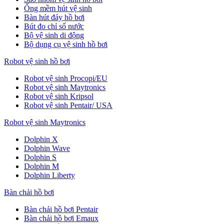
Ống mềm hút vệ sinh
Bàn hút đáy hồ bơi
Bút đo chỉ số nước
Bộ vệ sinh di động
Bộ dụng cụ vệ sinh hồ bơi
Robot vệ sinh hồ bơi
Robot vệ sinh Procopi/EU
Robot vệ sinh Maytronics
Robot vệ sinh Kripsol
Robot vệ sinh Pentair/ USA
Robot vệ sinh Maytronics
Dolphin X
Dolphin Wave
Dolphin S
Dolphin M
Dolphin Liberty
Bàn chải hồ bơi
Bàn chải hồ bơi Pentair
Bàn chải hồ bơi Emaux