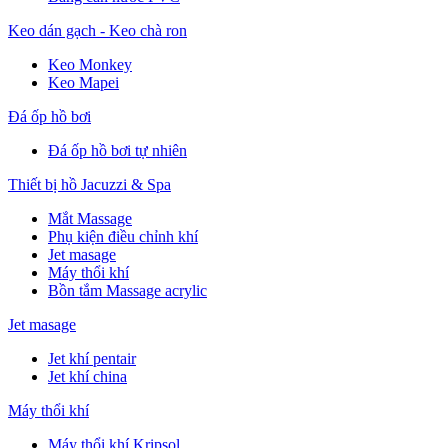
Keo dán gạch - Keo chà ron
Keo Monkey
Keo Mapei
Đá ốp hồ bơi
Đá ốp hồ bơi tự nhiên
Thiết bị hồ Jacuzzi & Spa
Mắt Massage
Phụ kiện điều chỉnh khí
Jet masage
Máy thổi khí
Bồn tắm Massage acrylic
Jet masage
Jet khí pentair
Jet khí china
Máy thổi khí
Máy thổi khí Kripsol