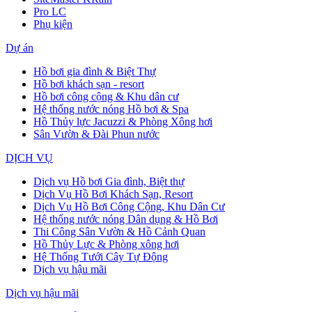
Pro LC
Phụ kiện
Dự án
Hồ bơi gia đình & Biệt Thự
Hồ bơi khách sạn - resort
Hồ bơi công cộng & Khu dân cư
Hệ thống nước nóng Hồ bơi & Spa
Hồ Thủy lực Jacuzzi & Phòng Xông hơi
Sân Vườn & Đài Phun nước
DỊCH VỤ
Dịch vụ Hồ bơi Gia đình, Biệt thự
Dịch Vụ Hồ Bơi Khách Sạn, Resort
Dịch Vụ Hồ Bơi Công Cộng, Khu Dân Cư
Hệ thống nước nóng Dân dụng & Hồ Bơi
Thi Công Sân Vườn & Hồ Cảnh Quan
Hồ Thủy Lực & Phòng xông hơi
Hệ Thống Tưới Cây Tự Động
Dịch vụ hậu mãi
Dịch vụ hậu mãi