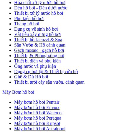
Hóa chất xử lý nước hồ bơi
Đèn hồ bơi - Đèn dưới nước
Thiết bị xử lý nước hồ bơi
Phụ kiện hồ bơi
Thang hồ bơi
Dụng cụ vệ sinh hồ bơi
Vật liệu xây dựng hồ bơi
Thiết bị hồ Jacuzzi & Spa
Sân Vườn & Hồ cảnh quan
Gạch mosaic - gạch hồ bơi
Thiết bị & Phòng xông hơi
Thiết bị điện và phụ kiện
Ống nước và phụ kiện
Dụng cụ bơi lội & Thiết bị cứu hộ
Ghế & Dù Hồ bơi
Thiết bị tưới cây sân vườn, cảnh quan
Máy Bơm hồ bơi
Máy bơm hồ bơi Pentair
Máy bơm hồ bơi Emaux
Máy bơm hồ bơi Waterco
Máy bơm hồ bơi Peraqua
Máy bơm hồ bơi Kripsol
Máy bơm hồ bơi Astralpool