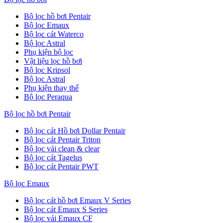
Bộ lọc hồ bơi Pentair
Bộ lọc Emaux
Bộ lọc cát Waterco
Bộ lọc Astral
Phụ kiện bộ lọc
Vật liệu lọc hồ bơi
Bộ lọc Kripsol
Bộ lọc Astral
Phụ kiện thay thế
Bộ lọc Peraqua
Bộ lọc hồ bơi Pentair
Bộ lọc cát Hồ bơi Dollar Pentair
Bộ lọc cát Pentair Triton
Bộ lọc vải clean & clear
Bộ lọc cát Tagelus
Bộ lọc cát Pentair PWT
Bộ lọc Emaux
Bộ lọc cát hồ bơi Emaux V Series
Bộ lọc cát Emaux S Series
Bộ lọc vải Emaux CF