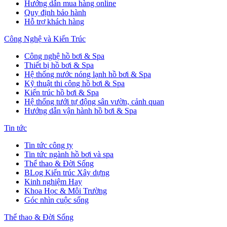
Hướng dẫn mua hàng online
Quy định bảo hành
Hỗ trợ khách hàng
Công Nghệ và Kiến Trúc
Công nghệ hồ bơi & Spa
Thiết bị hồ bơi & Spa
Hệ thống nước nóng lạnh hồ bơi & Spa
Kỹ thuật thi công hồ bơi & Spa
Kiến trúc hồ bơi & Spa
Hệ thống tưới tự động sân vườn, cảnh quan
Hướng dẫn vận hành hồ bơi & Spa
Tin tức
Tin tức công ty
Tin tức ngành hồ bơi và spa
Thể thao & Đời Sống
BLog Kiến trúc Xây dựng
Kinh nghiệm Hay
Khoa Học & Môi Trường
Góc nhìn cuộc sống
Thể thao & Đời Sống