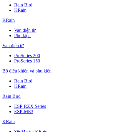
Rain Bird
KRain
KRain
Van điện từ
Phụ kiện
Van điện từ
ProSeries 200
ProSeries 150
Bộ điều khiển và phụ kiện
Rain Bird
KRain
Rain Bird
ESP-RZX Series
ESP-ME3
KRain
SiteMaster KRain