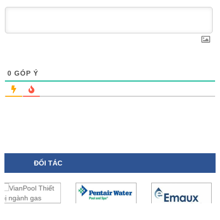
0
GÓP Ý
ĐỐI TÁC