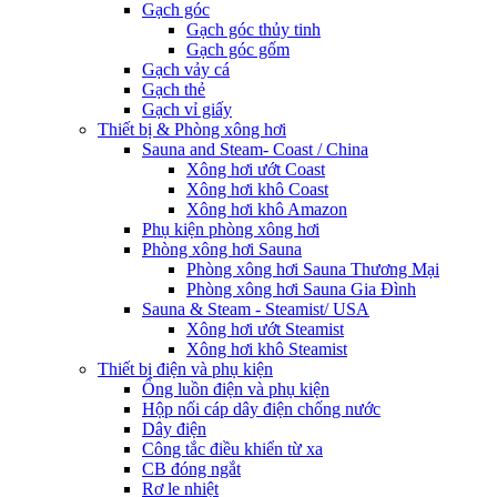
Gạch góc
Gạch góc thủy tinh
Gạch góc gốm
Gạch vảy cá
Gạch thẻ
Gạch vỉ giấy
Thiết bị & Phòng xông hơi
Sauna and Steam- Coast / China
Xông hơi ướt Coast
Xông hơi khô Coast
Xông hơi khô Amazon
Phụ kiện phòng xông hơi
Phòng xông hơi Sauna
Phòng xông hơi Sauna Thương Mại
Phòng xông hơi Sauna Gia Đình
Sauna & Steam - Steamist/ USA
Xông hơi ướt Steamist
Xông hơi khô Steamist
Thiết bị điện và phụ kiện
Ống luồn điện và phụ kiện
Hộp nối cáp dây điện chống nước
Dây điện
Công tắc điều khiển từ xa
CB đóng ngắt
Rơ le nhiệt