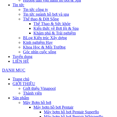
Hướng dẫn vận hành hồ bơi & Spa
Tin tức
Tin tức công ty
Tin tức ngành hồ bơi và spa
Thể thao & Đời Sống
Thể Thao & Sức khỏe
Kiến thức về Bơi lội & Spa
Khám phá & Trải nghiệm
BLog Kiến trúc Xây dựng
Kinh nghiệm Hay
Khoa Học & Môi Trường
Góc nhìn cuộc sống
Tuyển dụng
LIÊN HỆ
DANH MỤC
Trang chủ
GIỚI THIỆU
Giới thiệu Vinapool
Thành viên
Sản phẩm
Máy Bơm hồ bơi
Máy bơm hồ bơi Pentair
Máy bơm hồ bơi Pentair Superflo
Máy bơm hồ bơi Pentair Whisperflo