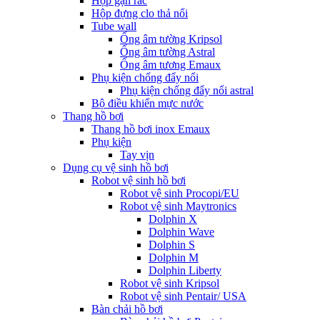
Hộp gạn rác
Hộp đựng clo thả nổi
Tube wall
Ống âm tường Kripsol
Ống âm tường Astral
Ống âm tương Emaux
Phụ kiện chống đẩy nổi
Phụ kiện chống đẩy nổi astral
Bộ điều khiển mực nước
Thang hồ bơi
Thang hồ bơi inox Emaux
Phụ kiện
Tay vịn
Dụng cụ vệ sinh hồ bơi
Robot vệ sinh hồ bơi
Robot vệ sinh Procopi/EU
Robot vệ sinh Maytronics
Dolphin X
Dolphin Wave
Dolphin S
Dolphin M
Dolphin Liberty
Robot vệ sinh Kripsol
Robot vệ sinh Pentair/ USA
Bàn chải hồ bơi