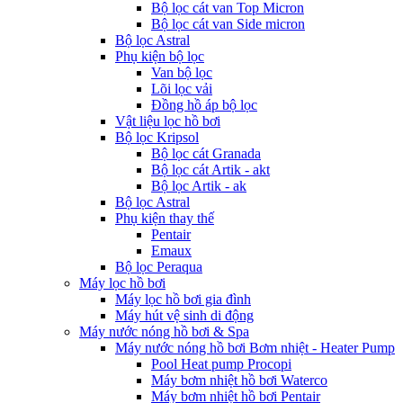
Bộ lọc cát van Top Micron
Bộ lọc cát van Side micron
Bộ lọc Astral
Phụ kiện bộ lọc
Van bộ lọc
Lõi lọc vải
Đồng hồ áp bộ lọc
Vật liệu lọc hồ bơi
Bộ lọc Kripsol
Bộ lọc cát Granada
Bộ lọc cát Artik - akt
Bộ lọc Artik - ak
Bộ lọc Astral
Phụ kiện thay thế
Pentair
Emaux
Bộ lọc Peraqua
Máy lọc hồ bơi
Máy lọc hồ bơi gia đình
Máy hút vệ sinh di động
Máy nước nóng hồ bơi & Spa
Máy nước nóng hồ bơi Bơm nhiệt - Heater Pump
Pool Heat pump Procopi
Máy bơm nhiệt hồ bơi Waterco
Máy bơm nhiệt hồ bơi Pentair