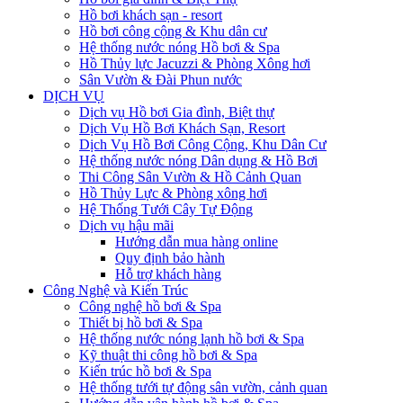
Hồ bơi khách sạn - resort
Hồ bơi công cộng & Khu dân cư
Hệ thống nước nóng Hồ bơi & Spa
Hồ Thủy lực Jacuzzi & Phòng Xông hơi
Sân Vườn & Đài Phun nước
DỊCH VỤ
Dịch vụ Hồ bơi Gia đình, Biệt thự
Dịch Vụ Hồ Bơi Khách Sạn, Resort
Dịch Vụ Hồ Bơi Công Cộng, Khu Dân Cư
Hệ thống nước nóng Dân dụng & Hồ Bơi
Thi Công Sân Vườn & Hồ Cảnh Quan
Hồ Thủy Lực & Phòng xông hơi
Hệ Thống Tưới Cây Tự Động
Dịch vụ hậu mãi
Hướng dẫn mua hàng online
Quy định bảo hành
Hỗ trợ khách hàng
Công Nghệ và Kiến Trúc
Công nghệ hồ bơi & Spa
Thiết bị hồ bơi & Spa
Hệ thống nước nóng lạnh hồ bơi & Spa
Kỹ thuật thi công hồ bơi & Spa
Kiến trúc hồ bơi & Spa
Hệ thống tưới tự động sân vườn, cảnh quan