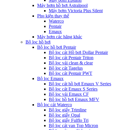
Máy bơm Epsilon
Máy bơm hồ bơi Astralpool
Máy bơm Victoria Plus Silent
Phụ kiện thay thế
Waterco
Pentair
Emaux
Máy bơm các hãng khác
Bộ lọc hồ bơi
Bộ lọc hồ bơi Pentair
Bộ lọc cát Hồ bơi Dollar Pentair
Bộ lọc cát Pentair Triton
Bộ lọc vải clean & clear
Bộ lọc cát Tagelus
Bộ lọc cát Pentair PWT
Bộ lọc Emaux
Bộ lọc cát hồ bơi Emaux V Series
Bộ lọc cát Emaux S Series
Bộ lọc vải Emaux CF
Bô lọc hồ bơi Emaux MFV
Bộ lọc cát Waterco
Bộ lọc giấy Trimline
Bộ lọc giấy Opal
Bộ lọc giấy Fulflo Tri
Bộ lọc cát van Top Micron