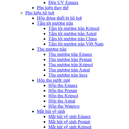
Đèn UV Emaux
Phụ kiện thay thế
Phụ kiện hồ bơi
Hộp đựng thiết bị hồ bơi
Tấm lót mương tràn
Tấm lót mương tràn Kripsol
Tấm lót mương tràn Astral
Tấm lót mương tràn China
Tấm lót mương tràn Việt Nam
Thu mương tràn
Thu mương tràn Emaux
Thu mương tràn Pentair
Thu mương tràn Kripsol
Thu mương tràn Astral
Thu mương tràn Inox
Hôp thu nước mặt
Hộp thu Emaux
Hộp thu Pentair
Hộp thu Kripsol
Hộp thu Astral
Hộp thu Waterco
Mắt hút vệ sinh
Mắt hút vệ sinh Emaux
Mắt hút vệ sinh Pentair
Mắt hút vệ sinh Kripsol