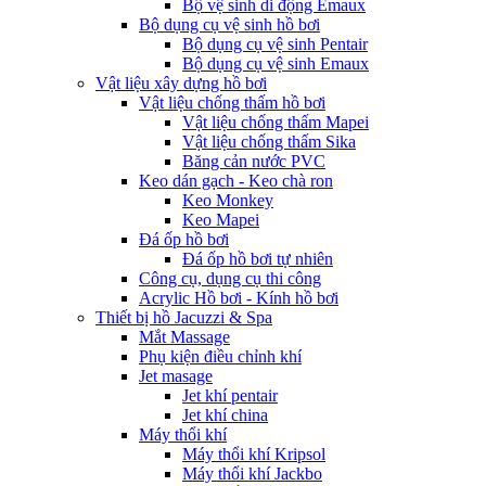
Bộ vệ sinh di động Emaux
Bộ dụng cụ vệ sinh hồ bơi
Bộ dụng cụ vệ sinh Pentair
Bộ dụng cụ vệ sinh Emaux
Vật liệu xây dựng hồ bơi
Vật liệu chống thấm hồ bơi
Vật liệu chống thấm Mapei
Vật liệu chống thấm Sika
Băng cản nước PVC
Keo dán gạch - Keo chà ron
Keo Monkey
Keo Mapei
Đá ốp hồ bơi
Đá ốp hồ bơi tự nhiên
Công cụ, dụng cụ thi công
Acrylic Hồ bơi - Kính hồ bơi
Thiết bị hồ Jacuzzi & Spa
Mắt Massage
Phụ kiện điều chỉnh khí
Jet masage
Jet khí pentair
Jet khí china
Máy thổi khí
Máy thổi khí Kripsol
Máy thổi khí Jackbo