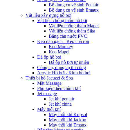
Bộ dụng cụ vệ sinh Pentair
Bộ dụng cụ vệ sinh Emaux
Vật liệu xây dựng hồ bơi
Vật liệu chống thấm hồ bơi
Vật liệu chống thấm Mapei
Vật liệu chống thấm Sika
Băng cản nước PVC
Keo dán gạch - Keo chà ron
Keo Monkey
Keo Mapei
Đá ốp hồ bơi
Đá ốp hồ bơi tự nhiên
Công cụ, dụng cụ thi công
Acrylic Hồ bơi - Kính hồ bơi
Thiết bị hồ Jacuzzi & Spa
Mắt Massage
Phụ kiện điều chỉnh khí
Jet masage
Jet khí pentair
Jet khí china
Máy thổi khí
Máy thổi khí Kripsol
Máy thổi khí Jackbo
Máy thổi khí Emaux