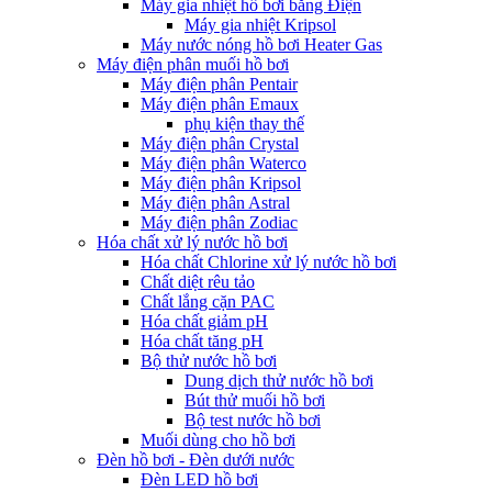
Máy gia nhiệt hồ bơi bằng Điện
Máy gia nhiệt Kripsol
Máy nước nóng hồ bơi Heater Gas
Máy điện phân muối hồ bơi
Máy điện phân Pentair
Máy điện phân Emaux
phụ kiện thay thế
Máy điện phân Crystal
Máy điện phân Waterco
Máy điện phân Kripsol
Máy điện phân Astral
Máy điện phân Zodiac
Hóa chất xử lý nước hồ bơi
Hóa chất Chlorine xử lý nước hồ bơi
Chất diệt rêu tảo
Chất lắng cặn PAC
Hóa chất giảm pH
Hóa chất tăng pH
Bộ thử nước hồ bơi
Dung dịch thử nước hồ bơi
Bút thử muối hồ bơi
Bộ test nước hồ bơi
Muối dùng cho hồ bơi
Đèn hồ bơi - Đèn dưới nước
Đèn LED hồ bơi