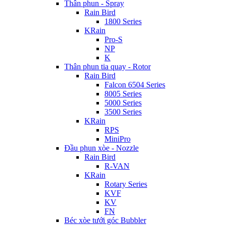
Thân phun - Spray
Rain Bird
1800 Series
KRain
Pro-S
NP
K
Thân phun tia quay - Rotor
Rain Bird
Falcon 6504 Series
8005 Series
5000 Series
3500 Series
KRain
RPS
MiniPro
Đầu phun xòe - Nozzle
Rain Bird
R-VAN
KRain
Rotary Series
KVF
KV
FN
Béc xòe tưới góc Bubbler