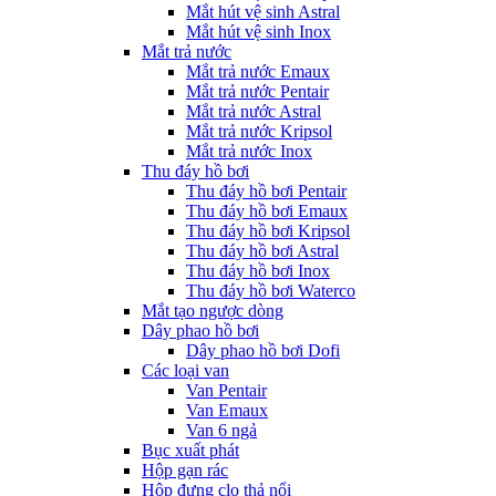
Mắt hút vệ sinh Astral
Mắt hút vệ sinh Inox
Mắt trả nước
Mắt trả nước Emaux
Mắt trả nước Pentair
Mắt trả nước Astral
Mắt trả nước Kripsol
Mắt trả nước Inox
Thu đáy hồ bơi
Thu đáy hồ bơi Pentair
Thu đáy hồ bơi Emaux
Thu đáy hồ bơi Kripsol
Thu đáy hồ bơi Astral
Thu đáy hồ bơi Inox
Thu đáy hồ bơi Waterco
Mắt tạo ngược dòng
Dây phao hồ bơi
Dây phao hồ bơi Dofi
Các loại van
Van Pentair
Van Emaux
Van 6 ngả
Bục xuất phát
Hộp gạn rác
Hộp đựng clo thả nổi