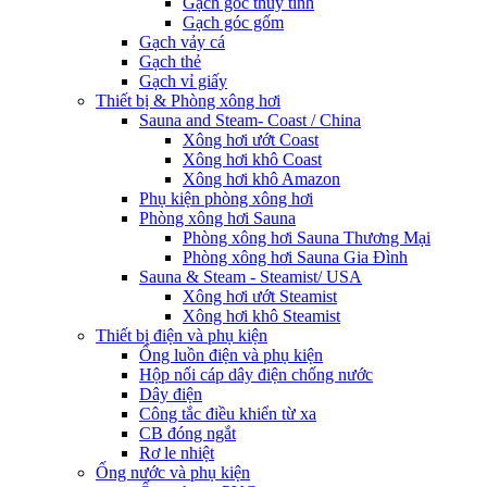
Gạch góc thủy tinh
Gạch góc gốm
Gạch vảy cá
Gạch thẻ
Gạch vỉ giấy
Thiết bị & Phòng xông hơi
Sauna and Steam- Coast / China
Xông hơi ướt Coast
Xông hơi khô Coast
Xông hơi khô Amazon
Phụ kiện phòng xông hơi
Phòng xông hơi Sauna
Phòng xông hơi Sauna Thương Mại
Phòng xông hơi Sauna Gia Đình
Sauna & Steam - Steamist/ USA
Xông hơi ướt Steamist
Xông hơi khô Steamist
Thiết bị điện và phụ kiện
Ống luồn điện và phụ kiện
Hộp nối cáp dây điện chống nước
Dây điện
Công tắc điều khiển từ xa
CB đóng ngắt
Rơ le nhiệt
Ống nước và phụ kiện