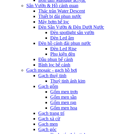
Bồn tắm Massage acrylic
Sân Vườn & Hồ cảnh quan
Thác tràn Water Descent
Thiết bị đài phun nước
Máy bơm bể lọc
Đèn Sân Vườn & Đèn Dưới Nước
Đèn spotlight sân vườn
Đèn Led âm
Đèn hồ cảnh đài phun nước
Đèn Led Rise
Phụ kiện đèn
Đầu phun bể cảnh
Bình lọc bể cảnh
Gạch mosaic - gạch hồ bơi
Gạch thuỷ tinh
Thuỷ tinh ánh kim
Gạch gốm
Gốm men trơn
Gốm men sần
Gốm men rạn
Gốm men hoa
Gạch trang trí
Gạch xà cừ
Gạch men
Gạch góc