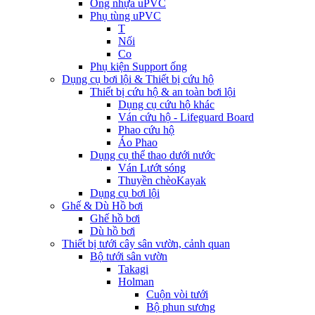
Ống nhựa uPVC
Phụ tùng uPVC
T
Nối
Co
Phụ kiện Support ống
Dụng cụ bơi lội & Thiết bị cứu hộ
Thiết bị cứu hộ & an toàn bơi lội
Dụng cụ cứu hộ khác
Ván cứu hộ - Lifeguard Board
Phao cứu hộ
Áo Phao
Dụng cụ thể thao dưới nước
Ván Lướt sóng
Thuyền chèoKayak
Dụng cụ bơi lội
Ghế & Dù Hồ bơi
Ghế hồ bơi
Dù hồ bơi
Thiết bị tưới cây sân vườn, cảnh quan
Bộ tưới sân vườn
Takagi
Holman
Cuộn vòi tưới
Bộ phun sương