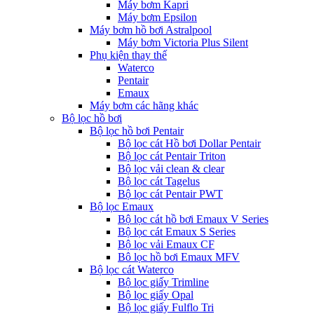
Máy bơm Kapri
Máy bơm Epsilon
Máy bơm hồ bơi Astralpool
Máy bơm Victoria Plus Silent
Phụ kiện thay thế
Waterco
Pentair
Emaux
Máy bơm các hãng khác
Bộ lọc hồ bơi
Bộ lọc hồ bơi Pentair
Bộ lọc cát Hồ bơi Dollar Pentair
Bộ lọc cát Pentair Triton
Bộ lọc vải clean & clear
Bộ lọc cát Tagelus
Bộ lọc cát Pentair PWT
Bộ lọc Emaux
Bộ lọc cát hồ bơi Emaux V Series
Bộ lọc cát Emaux S Series
Bộ lọc vải Emaux CF
Bô lọc hồ bơi Emaux MFV
Bộ lọc cát Waterco
Bộ lọc giấy Trimline
Bộ lọc giấy Opal
Bộ lọc giấy Fulflo Tri