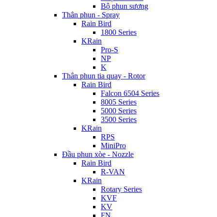
Bộ phun sương
Thân phun - Spray
Rain Bird
1800 Series
KRain
Pro-S
NP
K
Thân phun tia quay - Rotor
Rain Bird
Falcon 6504 Series
8005 Series
5000 Series
3500 Series
KRain
RPS
MiniPro
Đầu phun xòe - Nozzle
Rain Bird
R-VAN
KRain
Rotary Series
KVF
KV
FN