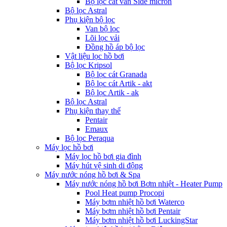
Bộ lọc cát van Side micron
Bộ lọc Astral
Phụ kiện bộ lọc
Van bộ lọc
Lõi lọc vải
Đồng hồ áp bộ lọc
Vật liệu lọc hồ bơi
Bộ lọc Kripsol
Bộ lọc cát Granada
Bộ lọc cát Artik - akt
Bộ lọc Artik - ak
Bộ lọc Astral
Phụ kiện thay thế
Pentair
Emaux
Bộ lọc Peraqua
Máy lọc hồ bơi
Máy lọc hồ bơi gia đình
Máy hút vệ sinh di động
Máy nước nóng hồ bơi & Spa
Máy nước nóng hồ bơi Bơm nhiệt - Heater Pump
Pool Heat pump Procopi
Máy bơm nhiệt hồ bơi Waterco
Máy bơm nhiệt hồ bơi Pentair
Máy bơm nhiệt hồ bơi LuckingStar