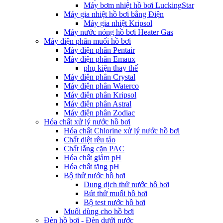
Máy bơm nhiệt hồ bơi LuckingStar
Máy gia nhiệt hồ bơi bằng Điện
Máy gia nhiệt Kripsol
Máy nước nóng hồ bơi Heater Gas
Máy điện phân muối hồ bơi
Máy điện phân Pentair
Máy điện phân Emaux
phụ kiện thay thế
Máy điện phân Crystal
Máy điện phân Waterco
Máy điện phân Kripsol
Máy điện phân Astral
Máy điện phân Zodiac
Hóa chất xử lý nước hồ bơi
Hóa chất Chlorine xử lý nước hồ bơi
Chất diệt rêu tảo
Chất lắng cặn PAC
Hóa chất giảm pH
Hóa chất tăng pH
Bộ thử nước hồ bơi
Dung dịch thử nước hồ bơi
Bút thử muối hồ bơi
Bộ test nước hồ bơi
Muối dùng cho hồ bơi
Đèn hồ bơi - Đèn dưới nước