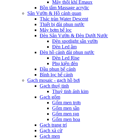
Máy thổi khí Emaux
Bồn tắm Massage acrylic
Sân Vườn & Hồ cảnh quan
Thác tràn Water Descent
Thiết bị đài phun nước
Máy bơm bể lọc
Đèn Sân Vườn & Đèn Dưới Nước
Đèn spotlight sân vườn
Đèn Led âm
Đèn hồ cảnh đài phun nước
Đèn Led Rise
Phụ kiện đèn
Đầu phun bể cảnh
Bình lọc bể cảnh
Gạch mosaic - gạch hồ bơi
Gạch thuỷ tinh
Thuỷ tinh ánh kim
Gạch gốm
Gốm men trơn
Gốm men sần
Gốm men rạn
Gốm men hoa
Gạch trang trí
Gạch xà cừ
Gạch men