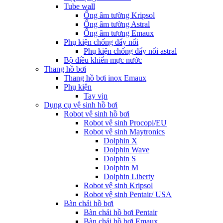
Tube wall
Ống âm tường Kripsol
Ống âm tường Astral
Ống âm tương Emaux
Phụ kiện chống đẩy nổi
Phụ kiện chống đẩy nổi astral
Bộ điều khiển mực nước
Thang hồ bơi
Thang hồ bơi inox Emaux
Phụ kiện
Tay vịn
Dụng cụ vệ sinh hồ bơi
Robot vệ sinh hồ bơi
Robot vệ sinh Procopi/EU
Robot vệ sinh Maytronics
Dolphin X
Dolphin Wave
Dolphin S
Dolphin M
Dolphin Liberty
Robot vệ sinh Kripsol
Robot vệ sinh Pentair/ USA
Bàn chải hồ bơi
Bàn chải hồ bơi Pentair
Bàn chải hồ bơi Emaux