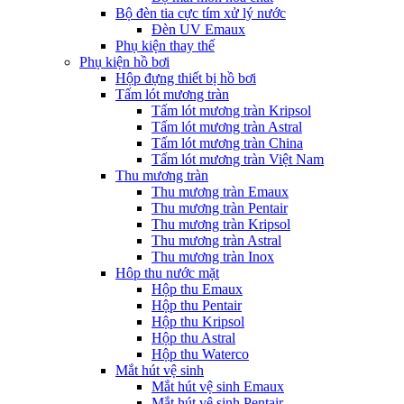
Bộ đèn tia cực tím xử lý nước
Đèn UV Emaux
Phụ kiện thay thế
Phụ kiện hồ bơi
Hộp đựng thiết bị hồ bơi
Tấm lót mương tràn
Tấm lót mương tràn Kripsol
Tấm lót mương tràn Astral
Tấm lót mương tràn China
Tấm lót mương tràn Việt Nam
Thu mương tràn
Thu mương tràn Emaux
Thu mương tràn Pentair
Thu mương tràn Kripsol
Thu mương tràn Astral
Thu mương tràn Inox
Hôp thu nước mặt
Hộp thu Emaux
Hộp thu Pentair
Hộp thu Kripsol
Hộp thu Astral
Hộp thu Waterco
Mắt hút vệ sinh
Mắt hút vệ sinh Emaux
Mắt hút vệ sinh Pentair