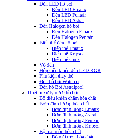
Đèn LED hồ bơi
Đèn LED Emaux
Đèn LED Pentair
Đèn LED Astral
Đèn Halogen hồ bơi
Đèn Halogen Emaux
Đèn Halogen Pentair
Biến thế đèn hồ bơi
Biến thế Emaux
Biến thế Kripsol
Biến thế china
Vỏ đèn
Hộp điều khiển đèn LED RGB
Phụ kiện thay thế
Đèn hồ bơi Waterco
Đèn hồ Bơi Astralpool
Thiết bị xử lý nước hồ bơi
Bộ điều khiển châm hóa chất
Bơm định lượng hóa chất
Bơm định lượng Emaux
Bơm định lượng Astral
Bơm định lượng Pentair
Bơm định lượng Kripsol
Bộ mài mòn hóa chất
Bộ mài mòn hóa chất