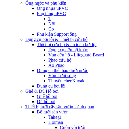
Ống nước và phụ kiện
Ống nhựa uPVC
Phụ tùng uPVC
T
Nối
Co
Phụ kiện Support ống
Dụng cụ bơi lội & Thiết bị cứu hộ
Thiết bị cứu hộ & an toàn bơi lội
Dụng cụ cứu hộ khác
Ván cứu hộ - Lifeguard Board
Phao cứu hộ
Áo Phao
Dụng cụ thể thao dưới nước
Ván Lướt sóng
Thuyền chèoKayak
Dụng cụ bơi lội
Ghế & Dù Hồ bơi
Ghế hồ bơi
Dù hồ bơi
Thiết bị tưới cây sân vườn, cảnh quan
Bộ tưới sân vườn
Takagi
Holman
Cuộn vòi tưới