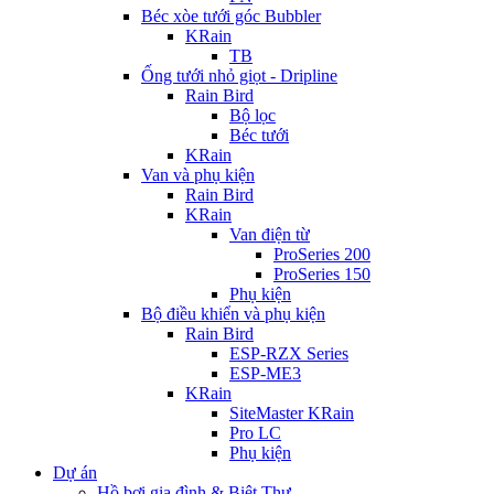
Béc xòe tưới góc Bubbler
KRain
TB
Ống tưới nhỏ giọt - Dripline
Rain Bird
Bộ lọc
Béc tưới
KRain
Van và phụ kiện
Rain Bird
KRain
Van điện từ
ProSeries 200
ProSeries 150
Phụ kiện
Bộ điều khiển và phụ kiện
Rain Bird
ESP-RZX Series
ESP-ME3
KRain
SiteMaster KRain
Pro LC
Phụ kiện
Dự án
Hồ bơi gia đình & Biệt Thự