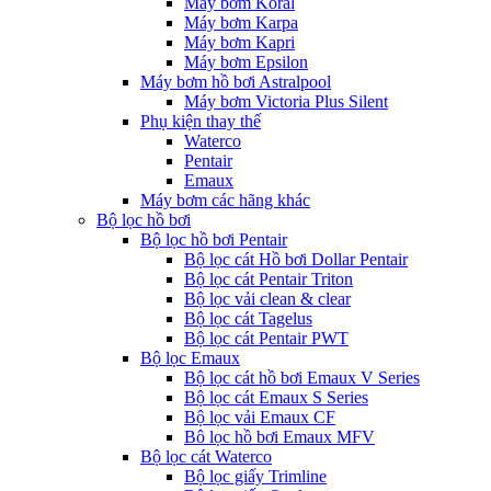
Máy bơm Koral
Máy bơm Karpa
Máy bơm Kapri
Máy bơm Epsilon
Máy bơm hồ bơi Astralpool
Máy bơm Victoria Plus Silent
Phụ kiện thay thế
Waterco
Pentair
Emaux
Máy bơm các hãng khác
Bộ lọc hồ bơi
Bộ lọc hồ bơi Pentair
Bộ lọc cát Hồ bơi Dollar Pentair
Bộ lọc cát Pentair Triton
Bộ lọc vải clean & clear
Bộ lọc cát Tagelus
Bộ lọc cát Pentair PWT
Bộ lọc Emaux
Bộ lọc cát hồ bơi Emaux V Series
Bộ lọc cát Emaux S Series
Bộ lọc vải Emaux CF
Bô lọc hồ bơi Emaux MFV
Bộ lọc cát Waterco
Bộ lọc giấy Trimline