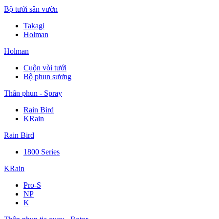
Bộ tưới sân vườn
Takagi
Holman
Holman
Cuộn vòi tưới
Bộ phun sương
Thân phun - Spray
Rain Bird
KRain
Rain Bird
1800 Series
KRain
Pro-S
NP
K