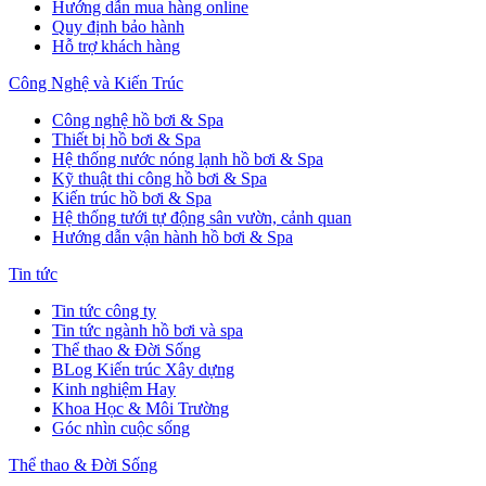
Hướng dẫn mua hàng online
Quy định bảo hành
Hỗ trợ khách hàng
Công Nghệ và Kiến Trúc
Công nghệ hồ bơi & Spa
Thiết bị hồ bơi & Spa
Hệ thống nước nóng lạnh hồ bơi & Spa
Kỹ thuật thi công hồ bơi & Spa
Kiến trúc hồ bơi & Spa
Hệ thống tưới tự động sân vườn, cảnh quan
Hướng dẫn vận hành hồ bơi & Spa
Tin tức
Tin tức công ty
Tin tức ngành hồ bơi và spa
Thể thao & Đời Sống
BLog Kiến trúc Xây dựng
Kinh nghiệm Hay
Khoa Học & Môi Trường
Góc nhìn cuộc sống
Thể thao & Đời Sống