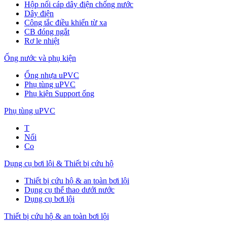
Hộp nối cáp dây điện chống nước
Dây điện
Công tắc điều khiển từ xa
CB đóng ngắt
Rơ le nhiệt
Ống nước và phụ kiện
Ống nhựa uPVC
Phụ tùng uPVC
Phụ kiện Support ống
Phụ tùng uPVC
T
Nối
Co
Dụng cụ bơi lội & Thiết bị cứu hộ
Thiết bị cứu hộ & an toàn bơi lội
Dụng cụ thể thao dưới nước
Dụng cụ bơi lội
Thiết bị cứu hộ & an toàn bơi lội