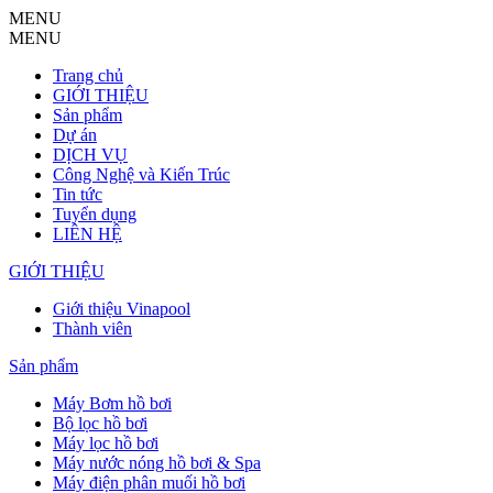
MENU
MENU
Trang chủ
GIỚI THIỆU
Sản phẩm
Dự án
DỊCH VỤ
Công Nghệ và Kiến Trúc
Tin tức
Tuyển dụng
LIÊN HỆ
GIỚI THIỆU
Giới thiệu Vinapool
Thành viên
Sản phẩm
Máy Bơm hồ bơi
Bộ lọc hồ bơi
Máy lọc hồ bơi
Máy nước nóng hồ bơi & Spa
Máy điện phân muối hồ bơi