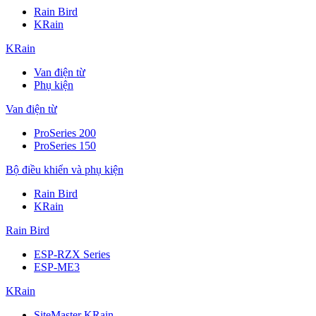
Rain Bird
KRain
KRain
Van điện từ
Phụ kiện
Van điện từ
ProSeries 200
ProSeries 150
Bộ điều khiển và phụ kiện
Rain Bird
KRain
Rain Bird
ESP-RZX Series
ESP-ME3
KRain
SiteMaster KRain