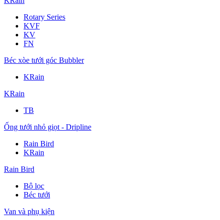
KRain
Rotary Series
KVF
KV
FN
Béc xòe tưới góc Bubbler
KRain
KRain
TB
Ống tưới nhỏ giọt - Dripline
Rain Bird
KRain
Rain Bird
Bộ lọc
Béc tưới
Van và phụ kiện