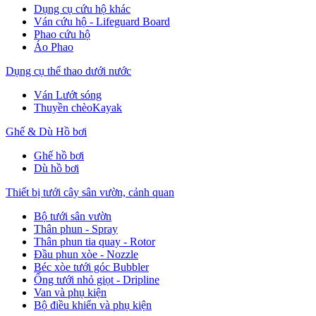
Dụng cụ cứu hộ khác
Ván cứu hộ - Lifeguard Board
Phao cứu hộ
Áo Phao
Dụng cụ thể thao dưới nước
Ván Lướt sóng
Thuyền chèoKayak
Ghế & Dù Hồ bơi
Ghế hồ bơi
Dù hồ bơi
Thiết bị tưới cây sân vườn, cảnh quan
Bộ tưới sân vườn
Thân phun - Spray
Thân phun tia quay - Rotor
Đầu phun xòe - Nozzle
Béc xòe tưới góc Bubbler
Ống tưới nhỏ giọt - Dripline
Van và phụ kiện
Bộ điều khiển và phụ kiện