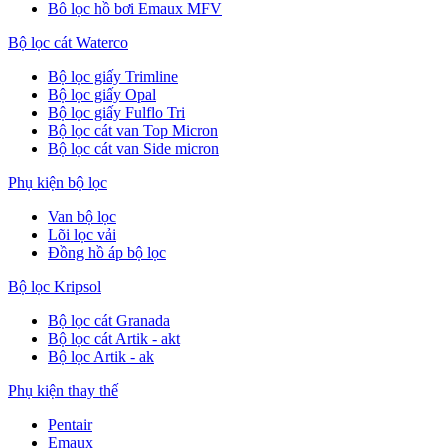
Bô lọc hồ bơi Emaux MFV
Bộ lọc cát Waterco
Bộ lọc giấy Trimline
Bộ lọc giấy Opal
Bộ lọc giấy Fulflo Tri
Bộ lọc cát van Top Micron
Bộ lọc cát van Side micron
Phụ kiện bộ lọc
Van bộ lọc
Lõi lọc vải
Đồng hồ áp bộ lọc
Bộ lọc Kripsol
Bộ lọc cát Granada
Bộ lọc cát Artik - akt
Bộ lọc Artik - ak
Phụ kiện thay thế
Pentair
Emaux