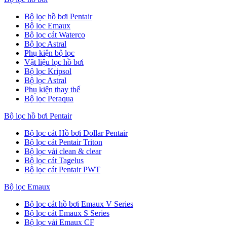
Bộ lọc hồ bơi Pentair
Bộ lọc Emaux
Bộ lọc cát Waterco
Bộ lọc Astral
Phụ kiện bộ lọc
Vật liệu lọc hồ bơi
Bộ lọc Kripsol
Bộ lọc Astral
Phụ kiện thay thế
Bộ lọc Peraqua
Bộ lọc hồ bơi Pentair
Bộ lọc cát Hồ bơi Dollar Pentair
Bộ lọc cát Pentair Triton
Bộ lọc vải clean & clear
Bộ lọc cát Tagelus
Bộ lọc cát Pentair PWT
Bộ lọc Emaux
Bộ lọc cát hồ bơi Emaux V Series
Bộ lọc cát Emaux S Series
Bộ lọc vải Emaux CF