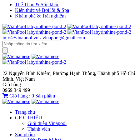
Thể Thao & Sức khỏe
Kiến thức về Bơi lội & Spa
Khám phá & Trải nghiệm
info@vinapool.vn - vinapool@gmail.com
22 Nguyễn Bỉnh Khiêm, Phường Hạnh Thông, Thành phố Hồ Chí
Minh, Việt Nam
Giỏ hàng
0969 349 499
Giỏ hàng :
0
Sản phẩm
Trang chủ
GIỚI THIỆU
Giới thiệu Vinapool
Thành viên
Sản phẩm