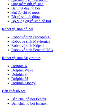
Ống mềm hút vệ sinh
Bàn hút đáy hồ bơi
Bút đo chỉ số nước
Bộ vệ sinh di động
Bộ dụng cụ vệ sinh hồ bơi
Robot vệ sinh hồ bơi
Robot vệ sinh Procopi/EU
Robot vệ sinh Maytronics
Robot vệ sinh Kripsol
Robot vệ sinh Pentair/ USA
Robot vệ sinh Maytronics
Dolphin X
Dolphin Wave
Dolphin S
Dolphin M
Dolphin Liberty
Bàn chải hồ bơi
Bàn chải hồ bơi Pentair
Bàn chải hồ bơi Emaux