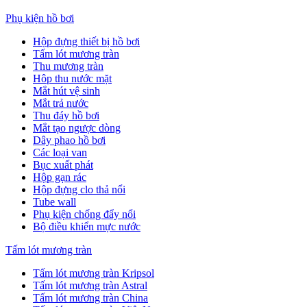
Phụ kiện hồ bơi
Hộp đựng thiết bị hồ bơi
Tấm lót mương tràn
Thu mương tràn
Hôp thu nước mặt
Mắt hút vệ sinh
Mắt trả nước
Thu đáy hồ bơi
Mắt tạo ngược dòng
Dây phao hồ bơi
Các loại van
Bục xuất phát
Hộp gạn rác
Hộp đựng clo thả nổi
Tube wall
Phụ kiện chống đẩy nổi
Bộ điều khiển mực nước
Tấm lót mương tràn
Tấm lót mương tràn Kripsol
Tấm lót mương tràn Astral
Tấm lót mương tràn China