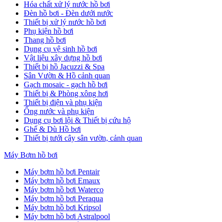
Hóa chất xử lý nước hồ bơi
Đèn hồ bơi - Đèn dưới nước
Thiết bị xử lý nước hồ bơi
Phụ kiện hồ bơi
Thang hồ bơi
Dụng cụ vệ sinh hồ bơi
Vật liệu xây dựng hồ bơi
Thiết bị hồ Jacuzzi & Spa
Sân Vườn & Hồ cảnh quan
Gạch mosaic - gạch hồ bơi
Thiết bị & Phòng xông hơi
Thiết bị điện và phụ kiện
Ống nước và phụ kiện
Dụng cụ bơi lội & Thiết bị cứu hộ
Ghế & Dù Hồ bơi
Thiết bị tưới cây sân vườn, cảnh quan
Máy Bơm hồ bơi
Máy bơm hồ bơi Pentair
Máy bơm hồ bơi Emaux
Máy bơm hồ bơi Waterco
Máy bơm hồ bơi Peraqua
Máy bơm hồ bơi Kripsol
Máy bơm hồ bơi Astralpool