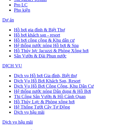
Pro LC
Phụ kiện
Dự án
Hồ bơi gia đình & Biệt Thự
Hồ bơi khách sạn - resort
Hồ bơi công cộng & Khu dân cư
Hệ thống nước nóng Hồ bơi & Spa
Hồ Thủy lực Jacuzzi & Phòng Xông hơi
Sân Vườn & Đài Phun nước
DỊCH VỤ
Dịch vụ Hồ bơi Gia đình, Biệt thự
Dịch Vụ Hồ Bơi Khách Sạn, Resort
Dịch Vụ Hồ Bơi Công Cộng, Khu Dân Cư
Hệ thống nước nóng Dân dụng & Hồ Bơi
Thi Công Sân Vườn & Hồ Cảnh Quan
Hồ Thủy Lực & Phòng xông hơi
Hệ Thống Tưới Cây Tự Động
Dịch vụ hậu mãi
Dịch vụ hậu mãi