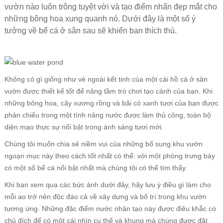
vườn nào luôn trông tuyệt vời và tạo điểm nhấn đẹp mắt cho
những bông hoa xung quanh nó.
Dưới đây là một số ý
tưởng về bể cá ở sân sau sẽ khiến bạn thích thú.
Không có gì giống như vẻ ngoài kết tinh của một cái hồ cá ở sân
vườn được thiết kế tốt để nâng tầm trò chơi tạo cảnh của bạn. Khi
những bông hoa, cây xương rồng và bãi cỏ xanh tươi của bạn được
phản chiếu trong một tính năng nước được làm thủ công, toàn bộ
diện mạo thực sự nổi bật trong ánh sáng tươi mới.
Chúng tôi muốn chia sẻ niềm vui của những bổ sung khu vườn
ngoạn mục này theo cách tốt nhất có thể: với một phòng trưng bày
có một số bể cá nổi bật nhất mà chúng tôi có thể tìm thấy.
Khi bạn xem qua các bức ảnh dưới đây, hãy lưu ý điều gì làm cho
mỗi ao trở nên độc đáo cả về xây dựng và bố trí trong khu vườn
tương ứng. Những đặc điểm nước nhân tạo này được điêu khắc có
chủ đích để có một cái nhìn cụ thể và khung mà chúng được đặt