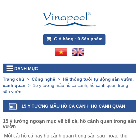
Giỏ hàng :
0
Sản phẩm
DANH MỤC
Trang chủ
>
Công nghệ
>
Hệ thống tưới tự động sân vườn,
cảnh quan
>
15 ý tưởng mẫu hồ cá cảnh, hồ cảnh quan trong
sân vườn
15 Ý TƯỞNG MẪU HỒ CÁ CẢNH, HỒ CẢNH QUAN
TRONG SÂN VƯỜN
15 ý tưởng ngoạn mục về bể cá, hồ cảnh quan trong sân
vườn
Một cái hồ cá hay hồ cảnh quan trong sân sau hoặc khu