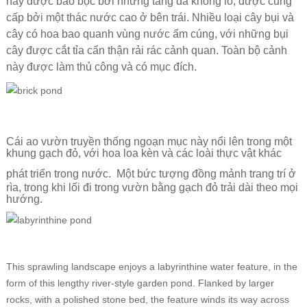
này được bao bọc bởi những tảng đá khổng lồ, được cung
cấp bởi một thác nước cao ở bên trái.
Nhiều loại cây bụi và
cây có hoa bao quanh vùng nước ấm cúng, với những bụi
cây được cắt tỉa cẩn thận rải rác cảnh quan.
Toàn bộ cảnh
này được làm thủ công và có mục đích.
Cái ao vườn truyền thống ngoạn mục này nổi lên trong một
khung gạch đỏ, với hoa loa kèn và các loài thực vật khác
phát triển trong nước.
Một bức tượng đồng mảnh trang trí ở
rìa, trong khi lối đi trong vườn bằng gạch đỏ trải dài theo mọi
hướng.
This sprawling landscape enjoys a labyrinthine water feature, in the
form of this lengthy river-style garden pond. Flanked by larger
rocks, with a polished stone bed, the feature winds its way across