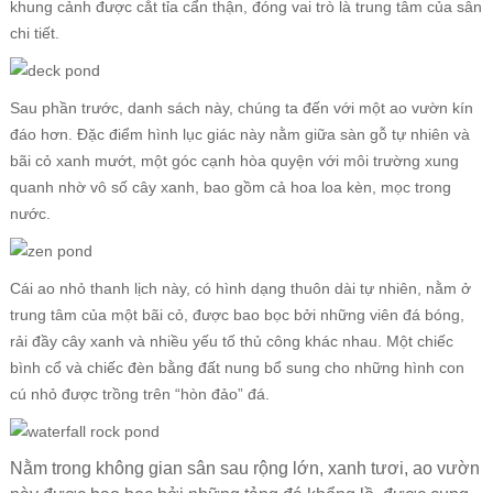
khung cảnh được cắt tỉa cẩn thận, đóng vai trò là trung tâm của sân
chi tiết.
Sau phần trước, danh sách này, chúng ta đến với một ao vườn kín
đáo hơn. Đặc điểm hình lục giác này nằm giữa sàn gỗ tự nhiên và
bãi cỏ xanh mướt, một góc cạnh hòa quyện với môi trường xung
quanh nhờ vô số cây xanh, bao gồm cả hoa loa kèn, mọc trong
nước.
Cái ao nhỏ thanh lịch này, có hình dạng thuôn dài tự nhiên, nằm ở
trung tâm của một bãi cỏ, được bao bọc bởi những viên đá bóng,
rải đầy cây xanh và nhiều yếu tố thủ công khác nhau. Một chiếc
bình cổ và chiếc đèn bằng đất nung bổ sung cho những hình con
cú nhỏ được trồng trên “hòn đảo” đá.
Nằm trong không gian sân sau rộng lớn, xanh tươi, ao vườn