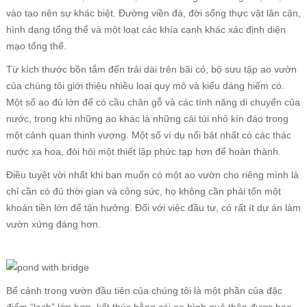
vào tạo nên sự khác biệt. Đường viền đá, đời sống thực vật lân cận,
hình dạng tổng thể và một loạt các khía cạnh khác xác định diện
mạo tổng thể.
Từ kích thước bồn tắm đến trải dài trên bãi cỏ, bộ sưu tập ao vườn
của chúng tôi giới thiệu nhiều loại quy mô và kiểu dáng hiếm có.
Một số ao đủ lớn để có cầu chân gỗ và các tính năng di chuyển của
nước, trong khi những ao khác là những cái túi nhỏ kín đáo trong
một cảnh quan thịnh vượng. Một số ví dụ nổi bật nhất có các thác
nước xa hoa, đòi hỏi một thiết lập phức tạp hơn để hoàn thành.
Điều tuyệt vời nhất khi bạn muốn có một ao vườn cho riêng mình là
chỉ cần có đủ thời gian và công sức, họ không cần phải tốn một
khoản tiền lớn để tận hưởng. Đối với việc đầu tư, có rất ít dự án làm
vườn xứng đáng hơn.
Bể cảnh trong vườn đầu tiên của chúng tôi là một phần của đặc