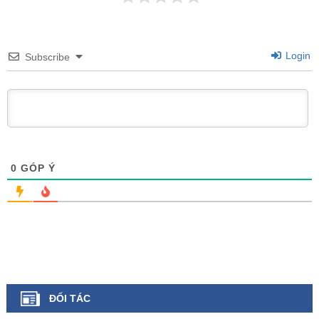
Login
Subscribe
0
GÓP Ý
ĐỐI TÁC