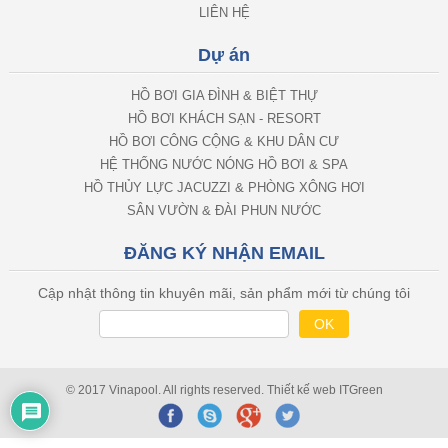
LIÊN HỆ
Dự án
HỒ BƠI GIA ĐÌNH & BIỆT THỰ
HỒ BƠI KHÁCH SẠN - RESORT
HỒ BƠI CÔNG CỘNG & KHU DÂN CƯ
HỆ THỐNG NƯỚC NÓNG HỒ BƠI & SPA
HỒ THỦY LỰC JACUZZI & PHÒNG XÔNG HƠI
SÂN VƯỜN & ĐÀI PHUN NƯỚC
ĐĂNG KÝ NHẬN EMAIL
Cập nhật thông tin khuyên mãi, sản phẩm mới từ chúng tôi
© 2017 Vinapool. All rights reserved.
Thiết kế web
ITGreen