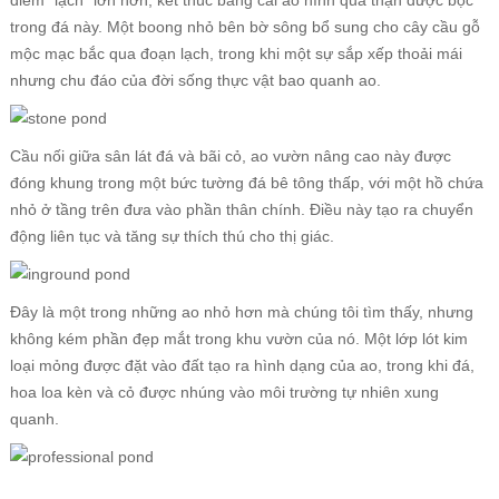
điểm “lạch” lớn hơn, kết thúc bằng cái ao hình quả thận được bọc
trong đá này. Một boong nhỏ bên bờ sông bổ sung cho cây cầu gỗ
mộc mạc bắc qua đoạn lạch, trong khi một sự sắp xếp thoải mái
nhưng chu đáo của đời sống thực vật bao quanh ao.
Cầu nối giữa sân lát đá và bãi cỏ, ao vườn nâng cao này được
đóng khung trong một bức tường đá bê tông thấp, với một hồ chứa
nhỏ ở tầng trên đưa vào phần thân chính. Điều này tạo ra chuyển
động liên tục và tăng sự thích thú cho thị giác.
Đây là một trong những ao nhỏ hơn mà chúng tôi tìm thấy, nhưng
không kém phần đẹp mắt trong khu vườn của nó. Một lớp lót kim
loại mỏng được đặt vào đất tạo ra hình dạng của ao, trong khi đá,
hoa loa kèn và cỏ được nhúng vào môi trường tự nhiên xung
quanh.