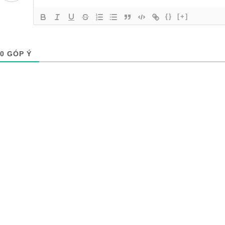
{}
[+]
0
GÓP Ý