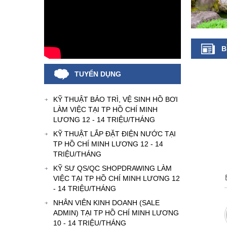
B
TUYỂN DỤNG
KỸ THUẬT BẢO TRÌ, VỆ SINH HỒ BƠI
LÀM VIỆC TẠI TP HỒ CHÍ MINH
LƯƠNG 12 - 14 TRIỆU/THÁNG
KỸ THUẬT LẮP ĐẶT ĐIỆN NƯỚC TẠI
TP HỒ CHÍ MINH LƯƠNG 12 - 14
TRIỆU/THÁNG
KỸ SƯ QS/QC SHOPDRAWING LÀM
VIỆC TẠI TP HỒ CHÍ MINH LƯƠNG 12
- 14 TRIỆU/THÁNG
NHÂN VIÊN KINH DOANH (SALE
ADMIN) TẠI TP HỒ CHÍ MINH LƯƠNG
10 - 14 TRIỆU/THÁNG