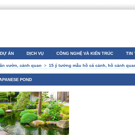
DỰ ÁN
DỊCH VỤ
CÔNG NGHỆ VÀ KIẾN TRÚC
TIN
sân vườn, cảnh quan
>
15 ý tưởng mẫu hồ cá cảnh, hồ cảnh qua
APANESE POND