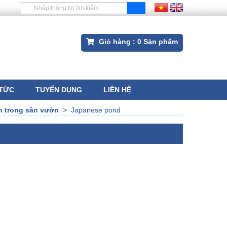
Giỏ hàng :
0
Sản phẩm
 TỨC
TUYỂN DỤNG
LIÊN HỆ
n trong sân vườn
>
Japanese pond