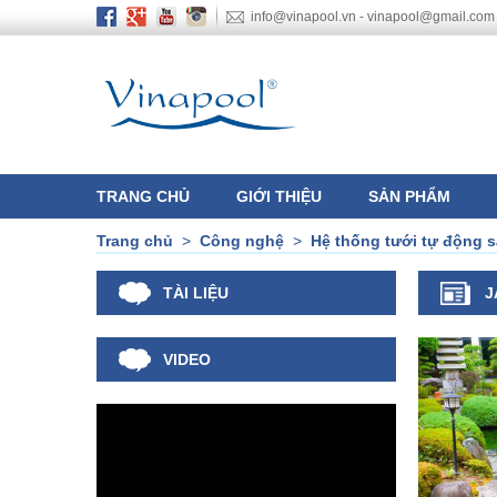
info@vinapool.vn - vinapool@gmail.com
TRANG CHỦ
GIỚI THIỆU
SẢN PHẨM
Trang chủ
>
Công nghệ
>
Hệ thống tưới tự động 
TÀI LIỆU
J
VIDEO