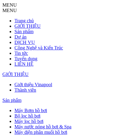
MENU
MENU
Trang chủ
GIỚI THIỆU
Sản phẩm
Dự án
DỊCH VỤ
Công Nghệ và Kiến Trúc
Tin tức
Tuyển dụng
LIÊN HỆ
GIỚI THIỆU
Giới thiệu Vinapool
Thành viên
Sản phẩm
Máy Bơm hồ bơi
Bộ lọc hồ bơi
Máy lọc hồ bơi
Máy nước nóng hồ bơi & Spa
Máy điện phân muối hồ bơi