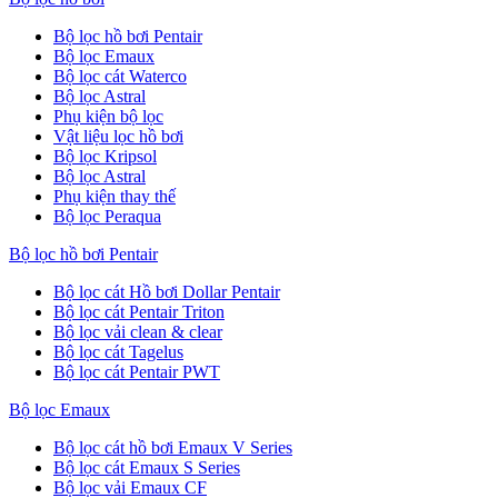
Bộ lọc hồ bơi Pentair
Bộ lọc Emaux
Bộ lọc cát Waterco
Bộ lọc Astral
Phụ kiện bộ lọc
Vật liệu lọc hồ bơi
Bộ lọc Kripsol
Bộ lọc Astral
Phụ kiện thay thế
Bộ lọc Peraqua
Bộ lọc hồ bơi Pentair
Bộ lọc cát Hồ bơi Dollar Pentair
Bộ lọc cát Pentair Triton
Bộ lọc vải clean & clear
Bộ lọc cát Tagelus
Bộ lọc cát Pentair PWT
Bộ lọc Emaux
Bộ lọc cát hồ bơi Emaux V Series
Bộ lọc cát Emaux S Series
Bộ lọc vải Emaux CF