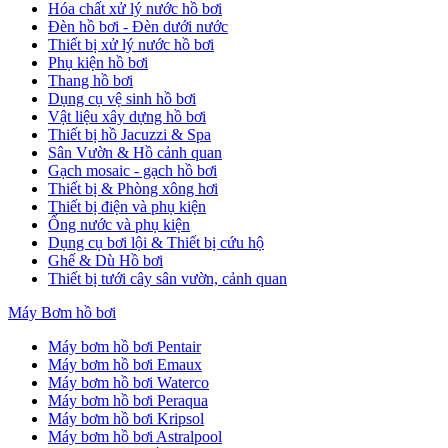
Hóa chất xử lý nước hồ bơi
Đèn hồ bơi - Đèn dưới nước
Thiết bị xử lý nước hồ bơi
Phụ kiện hồ bơi
Thang hồ bơi
Dụng cụ vệ sinh hồ bơi
Vật liệu xây dựng hồ bơi
Thiết bị hồ Jacuzzi & Spa
Sân Vườn & Hồ cảnh quan
Gạch mosaic - gạch hồ bơi
Thiết bị & Phòng xông hơi
Thiết bị điện và phụ kiện
Ống nước và phụ kiện
Dụng cụ bơi lội & Thiết bị cứu hộ
Ghế & Dù Hồ bơi
Thiết bị tưới cây sân vườn, cảnh quan
Máy Bơm hồ bơi
Máy bơm hồ bơi Pentair
Máy bơm hồ bơi Emaux
Máy bơm hồ bơi Waterco
Máy bơm hồ bơi Peraqua
Máy bơm hồ bơi Kripsol
Máy bơm hồ bơi Astralpool