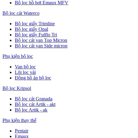
Bô lọc hồ bơi Emaux MFV
Bộ lọc cát Waterco
Bộ lọc giấy Trimline
Bộ lọc giấy Opal
Bộ lọc giấy Fulflo Tri
Bộ lọc cát van Top Micron
Bộ lọc cát van Side micron
Phụ kiện bộ lọc
Van bộ lọc
Lõi lọc vải
Đồng hồ áp bộ lọc
Bộ lọc Kripsol
Bộ lọc cát Granada
Bộ lọc cát Artik - akt
Bộ lọc Artik - ak
Phụ kiện thay thế
Pentair
Emaux