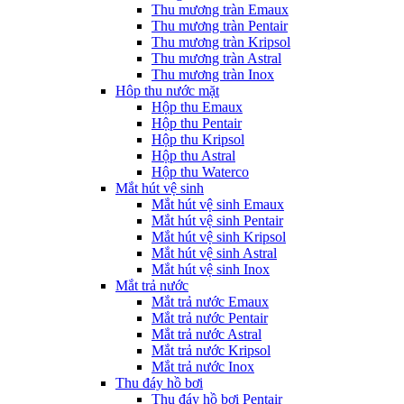
Thu mương tràn Emaux
Thu mương tràn Pentair
Thu mương tràn Kripsol
Thu mương tràn Astral
Thu mương tràn Inox
Hôp thu nước mặt
Hộp thu Emaux
Hộp thu Pentair
Hộp thu Kripsol
Hộp thu Astral
Hộp thu Waterco
Mắt hút vệ sinh
Mắt hút vệ sinh Emaux
Mắt hút vệ sinh Pentair
Mắt hút vệ sinh Kripsol
Mắt hút vệ sinh Astral
Mắt hút vệ sinh Inox
Mắt trả nước
Mắt trả nước Emaux
Mắt trả nước Pentair
Mắt trả nước Astral
Mắt trả nước Kripsol
Mắt trả nước Inox
Thu đáy hồ bơi
Thu đáy hồ bơi Pentair