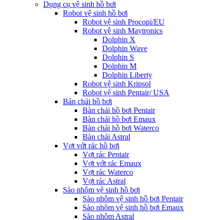
Dụng cụ vệ sinh hồ bơi
Robot vệ sinh hồ bơi
Robot vệ sinh Procopi/EU
Robot vệ sinh Maytronics
Dolphin X
Dolphin Wave
Dolphin S
Dolphin M
Dolphin Liberty
Robot vệ sinh Kripsol
Robot vệ sinh Pentair/ USA
Bàn chải hồ bơi
Bàn chải hồ bơi Pentair
Bàn chải hồ bơi Emaux
Bàn chải hồ bơi Waterco
Bàn chải Astral
Vợt vớt rác hồ bơi
Vợt rác Pentair
Vợt vớt rác Emaux
Vợt rác Waterco
Vợt rác Astral
Sào nhôm vệ sinh hồ bơi
Sào nhôm vệ sinh hồ bơi Pentair
Sào nhôm vệ sinh hồ bơi Emaux
Sào nhôm Astral