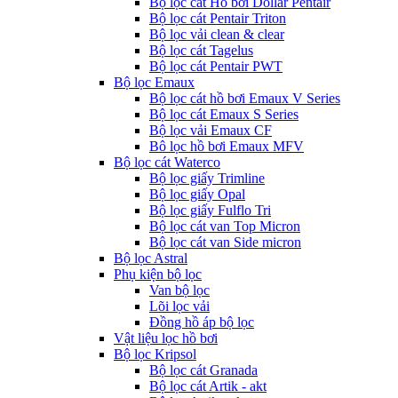
Bộ lọc cát Hồ bơi Dollar Pentair
Bộ lọc cát Pentair Triton
Bộ lọc vải clean & clear
Bộ lọc cát Tagelus
Bộ lọc cát Pentair PWT
Bộ lọc Emaux
Bộ lọc cát hồ bơi Emaux V Series
Bộ lọc cát Emaux S Series
Bộ lọc vải Emaux CF
Bô lọc hồ bơi Emaux MFV
Bộ lọc cát Waterco
Bộ lọc giấy Trimline
Bộ lọc giấy Opal
Bộ lọc giấy Fulflo Tri
Bộ lọc cát van Top Micron
Bộ lọc cát van Side micron
Bộ lọc Astral
Phụ kiện bộ lọc
Van bộ lọc
Lõi lọc vải
Đồng hồ áp bộ lọc
Vật liệu lọc hồ bơi
Bộ lọc Kripsol
Bộ lọc cát Granada
Bộ lọc cát Artik - akt