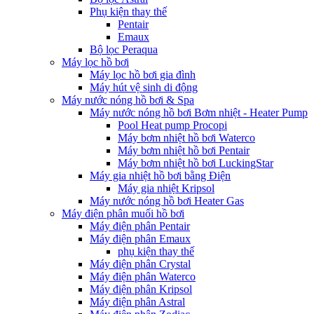
Phụ kiện thay thế
Pentair
Emaux
Bộ lọc Peraqua
Máy lọc hồ bơi
Máy lọc hồ bơi gia đình
Máy hút vệ sinh di động
Máy nước nóng hồ bơi & Spa
Máy nước nóng hồ bơi Bơm nhiệt - Heater Pump
Pool Heat pump Procopi
Máy bơm nhiệt hồ bơi Waterco
Máy bơm nhiệt hồ bơi Pentair
Máy bơm nhiệt hồ bơi LuckingStar
Máy gia nhiệt hồ bơi bằng Điện
Máy gia nhiệt Kripsol
Máy nước nóng hồ bơi Heater Gas
Máy điện phân muối hồ bơi
Máy điện phân Pentair
Máy điện phân Emaux
phụ kiện thay thế
Máy điện phân Crystal
Máy điện phân Waterco
Máy điện phân Kripsol
Máy điện phân Astral