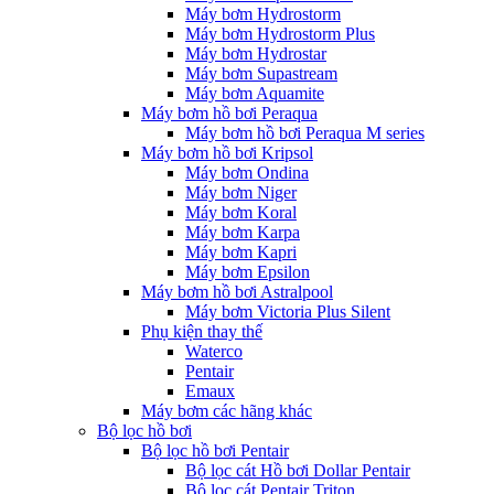
Máy bơm Hydrostorm
Máy bơm Hydrostorm Plus
Máy bơm Hydrostar
Máy bơm Supastream
Máy bơm Aquamite
Máy bơm hồ bơi Peraqua
Máy bơm hồ bơi Peraqua M series
Máy bơm hồ bơi Kripsol
Máy bơm Ondina
Máy bơm Niger
Máy bơm Koral
Máy bơm Karpa
Máy bơm Kapri
Máy bơm Epsilon
Máy bơm hồ bơi Astralpool
Máy bơm Victoria Plus Silent
Phụ kiện thay thế
Waterco
Pentair
Emaux
Máy bơm các hãng khác
Bộ lọc hồ bơi
Bộ lọc hồ bơi Pentair
Bộ lọc cát Hồ bơi Dollar Pentair
Bộ lọc cát Pentair Triton