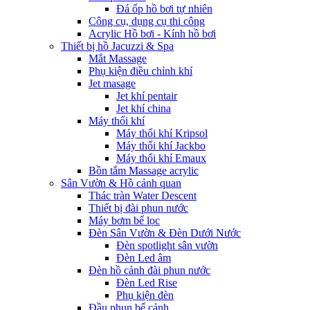
Đá ốp hồ bơi tự nhiên
Công cụ, dụng cụ thi công
Acrylic Hồ bơi - Kính hồ bơi
Thiết bị hồ Jacuzzi & Spa
Mắt Massage
Phụ kiện điều chỉnh khí
Jet masage
Jet khí pentair
Jet khí china
Máy thổi khí
Máy thổi khí Kripsol
Máy thổi khí Jackbo
Máy thổi khí Emaux
Bồn tắm Massage acrylic
Sân Vườn & Hồ cảnh quan
Thác tràn Water Descent
Thiết bị đài phun nước
Máy bơm bể lọc
Đèn Sân Vườn & Đèn Dưới Nước
Đèn spotlight sân vườn
Đèn Led âm
Đèn hồ cảnh đài phun nước
Đèn Led Rise
Phụ kiện đèn
Đầu phun bể cảnh