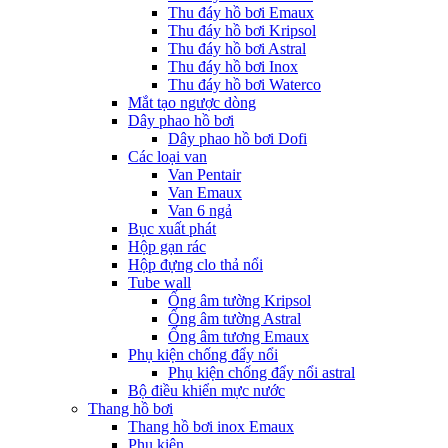
Thu đáy hồ bơi Emaux
Thu đáy hồ bơi Kripsol
Thu đáy hồ bơi Astral
Thu đáy hồ bơi Inox
Thu đáy hồ bơi Waterco
Mắt tạo ngược dòng
Dây phao hồ bơi
Dây phao hồ bơi Dofi
Các loại van
Van Pentair
Van Emaux
Van 6 ngả
Bục xuất phát
Hộp gạn rác
Hộp đựng clo thả nổi
Tube wall
Ống âm tường Kripsol
Ống âm tường Astral
Ống âm tương Emaux
Phụ kiện chống đẩy nổi
Phụ kiện chống đẩy nổi astral
Bộ điều khiển mực nước
Thang hồ bơi
Thang hồ bơi inox Emaux
Phụ kiện