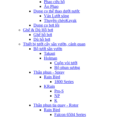
Phao cứu hộ
Áo Phao
Dụng cụ thể thao dưới nước
Ván Lướt sóng
Thuyền chèoKayak
Dụng cụ bơi lội
Ghế & Dù Hồ bơi
Ghế hồ bơi
Dù hồ bơi
Thiết bị tưới cây sân vườn, cảnh quan
Bộ tưới sân vườn
Takagi
Holman
Cuộn vòi tưới
Bộ phun sương
Thân phun - Spray
Rain Bird
1800 Series
KRain
Pro-S
NP
K
Thân phun tia quay - Rotor
Rain Bird
Falcon 6504 Series