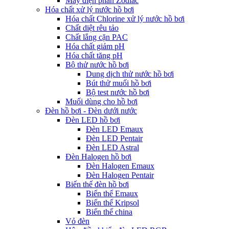
Máy điện phân Zodiac
Hóa chất xử lý nước hồ bơi
Hóa chất Chlorine xử lý nước hồ bơi
Chất diệt rêu tảo
Chất lắng cặn PAC
Hóa chất giảm pH
Hóa chất tăng pH
Bộ thử nước hồ bơi
Dung dịch thử nước hồ bơi
Bút thử muối hồ bơi
Bộ test nước hồ bơi
Muối dùng cho hồ bơi
Đèn hồ bơi - Đèn dưới nước
Đèn LED hồ bơi
Đèn LED Emaux
Đèn LED Pentair
Đèn LED Astral
Đèn Halogen hồ bơi
Đèn Halogen Emaux
Đèn Halogen Pentair
Biến thế đèn hồ bơi
Biến thế Emaux
Biến thế Kripsol
Biến thế china
Vỏ đèn