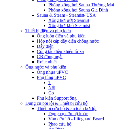
Phòng xông hơi Sauna Thương Mại
Phòng xông hơi Sauna Gia Đình
Sauna & Steam - Steamist/ USA
Xông hơi ướt Steamist
Xông hơi khô Steamist
Thiết bị điện và phụ kiện
Ống luồn điện và phụ kiện
Hộp nối cáp dây điện chống nước
Dây điện
Công tắc điều khiển từ xa
CB đóng ngắt
Rơ le nhiệt
Ống nước và phụ kiện
Ống nhựa uPVC
Phụ tùng uPVC
T
Nối
Co
Phụ kiện Support ống
Dụng cụ bơi lội & Thiết bị cứu hộ
Thiết bị cứu hộ & an toàn bơi lội
Dụng cụ cứu hộ khác
Ván cứu hộ - Lifeguard Board
Phao cứu hộ