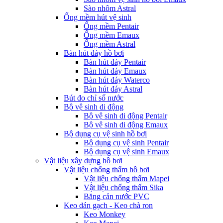
Sào nhôm Astral
Ống mềm hút vệ sinh
Ống mềm Pentair
Ống mềm Emaux
Ống mềm Astral
Bàn hút đáy hồ bơi
Bàn hút đáy Pentair
Bàn hút đáy Emaux
Bàn hút đáy Waterco
Bàn hút đáy Astral
Bút đo chỉ số nước
Bộ vệ sinh di động
Bộ vệ sinh di động Pentair
Bộ vệ sinh di động Emaux
Bộ dụng cụ vệ sinh hồ bơi
Bộ dụng cụ vệ sinh Pentair
Bộ dụng cụ vệ sinh Emaux
Vật liệu xây dựng hồ bơi
Vật liệu chống thấm hồ bơi
Vật liệu chống thấm Mapei
Vật liệu chống thấm Sika
Băng cản nước PVC
Keo dán gạch - Keo chà ron
Keo Monkey