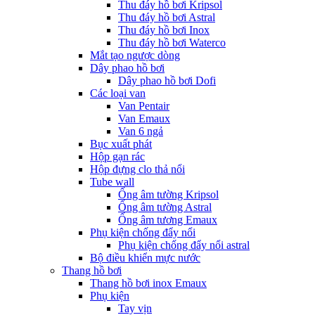
Thu đáy hồ bơi Kripsol
Thu đáy hồ bơi Astral
Thu đáy hồ bơi Inox
Thu đáy hồ bơi Waterco
Mắt tạo ngược dòng
Dây phao hồ bơi
Dây phao hồ bơi Dofi
Các loại van
Van Pentair
Van Emaux
Van 6 ngả
Bục xuất phát
Hộp gạn rác
Hộp đựng clo thả nổi
Tube wall
Ống âm tường Kripsol
Ống âm tường Astral
Ống âm tương Emaux
Phụ kiện chống đẩy nổi
Phụ kiện chống đẩy nổi astral
Bộ điều khiển mực nước
Thang hồ bơi
Thang hồ bơi inox Emaux
Phụ kiện
Tay vịn