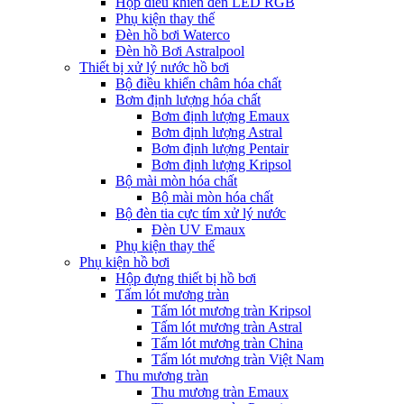
Hộp điều khiển đèn LED RGB
Phụ kiện thay thế
Đèn hồ bơi Waterco
Đèn hồ Bơi Astralpool
Thiết bị xử lý nước hồ bơi
Bộ điều khiển châm hóa chất
Bơm định lượng hóa chất
Bơm định lượng Emaux
Bơm định lượng Astral
Bơm định lượng Pentair
Bơm định lượng Kripsol
Bộ mài mòn hóa chất
Bộ mài mòn hóa chất
Bộ đèn tia cực tím xử lý nước
Đèn UV Emaux
Phụ kiện thay thế
Phụ kiện hồ bơi
Hộp đựng thiết bị hồ bơi
Tấm lót mương tràn
Tấm lót mương tràn Kripsol
Tấm lót mương tràn Astral
Tấm lót mương tràn China
Tấm lót mương tràn Việt Nam
Thu mương tràn
Thu mương tràn Emaux