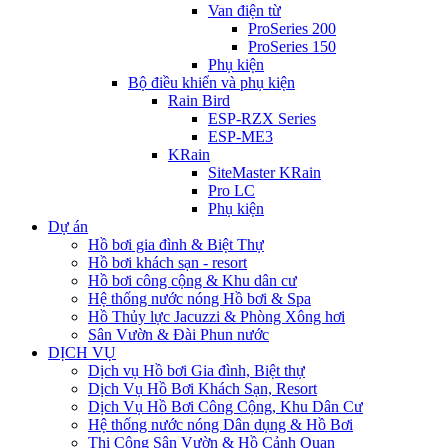
Van điện từ
ProSeries 200
ProSeries 150
Phụ kiện
Bộ điều khiển và phụ kiện
Rain Bird
ESP-RZX Series
ESP-ME3
KRain
SiteMaster KRain
Pro LC
Phụ kiện
Dự án
Hồ bơi gia đình & Biệt Thự
Hồ bơi khách sạn - resort
Hồ bơi công cộng & Khu dân cư
Hệ thống nước nóng Hồ bơi & Spa
Hồ Thủy lực Jacuzzi & Phòng Xông hơi
Sân Vườn & Đài Phun nước
DỊCH VỤ
Dịch vụ Hồ bơi Gia đình, Biệt thự
Dịch Vụ Hồ Bơi Khách Sạn, Resort
Dịch Vụ Hồ Bơi Công Cộng, Khu Dân Cư
Hệ thống nước nóng Dân dụng & Hồ Bơi
Thi Công Sân Vườn & Hồ Cảnh Quan