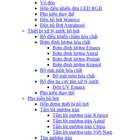
Vỏ đèn
Hộp điều khiển đèn LED RGB
Phụ kiện thay thế
Đèn hồ bơi Waterco
Đèn hồ Bơi Astralpool
Thiết bị xử lý nước hồ bơi
Bộ điều khiển châm hóa chất
Bơm định lượng hóa chất
Bơm định lượng Emaux
Bơm định lượng Astral
Bơm định lượng Pentair
Bơm định lượng Kripsol
Bộ mài mòn hóa chất
Bộ mài mòn hóa chất
Bộ đèn tia cực tím xử lý nước
Đèn UV Emaux
Phụ kiện thay thế
Phụ kiện hồ bơi
Hộp đựng thiết bị hồ bơi
Tấm lót mương tràn
Tấm lót mương tràn Kripsol
Tấm lót mương tràn Astral
Tấm lót mương tràn China
Tấm lót mương tràn Việt Nam
Thu mương tràn