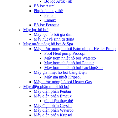
Bộ lọc Artik - ak
Bộ lọc Astral
Phụ kiện thay thế
Pentair
Emaux
Bộ lọc Peraqua
Máy lọc hồ bơi
Máy lọc hồ bơi gia đình
Máy hút vệ sinh di động
Máy nước nóng hồ bơi & Spa
Máy nước nóng hồ bơi Bơm nhiệt - Heater Pump
Pool Heat pump Procopi
Máy bơm nhiệt hồ bơi Waterco
Máy bơm nhiệt hồ bơi Pentair
Máy bơm nhiệt hồ bơi LuckingStar
Máy gia nhiệt hồ bơi bằng Điện
Máy gia nhiệt Kripsol
Máy nước nóng hồ bơi Heater Gas
Máy điện phân muối hồ bơi
Máy điện phân Pentair
Máy điện phân Emaux
phụ kiện thay thế
Máy điện phân Crystal
Máy điện phân Waterco
Máy điện phân Kripsol