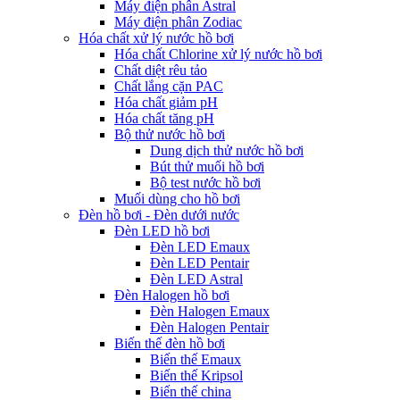
Máy điện phân Astral
Máy điện phân Zodiac
Hóa chất xử lý nước hồ bơi
Hóa chất Chlorine xử lý nước hồ bơi
Chất diệt rêu tảo
Chất lắng cặn PAC
Hóa chất giảm pH
Hóa chất tăng pH
Bộ thử nước hồ bơi
Dung dịch thử nước hồ bơi
Bút thử muối hồ bơi
Bộ test nước hồ bơi
Muối dùng cho hồ bơi
Đèn hồ bơi - Đèn dưới nước
Đèn LED hồ bơi
Đèn LED Emaux
Đèn LED Pentair
Đèn LED Astral
Đèn Halogen hồ bơi
Đèn Halogen Emaux
Đèn Halogen Pentair
Biến thế đèn hồ bơi
Biến thế Emaux
Biến thế Kripsol
Biến thế china