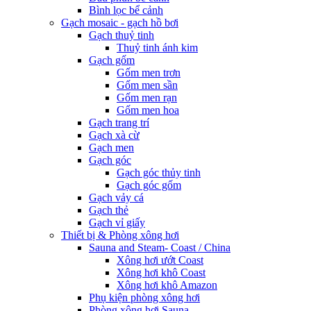
Bình lọc bể cảnh
Gạch mosaic - gạch hồ bơi
Gạch thuỷ tinh
Thuỷ tinh ánh kim
Gạch gốm
Gốm men trơn
Gốm men sần
Gốm men rạn
Gốm men hoa
Gạch trang trí
Gạch xà cừ
Gạch men
Gạch góc
Gạch góc thủy tinh
Gạch góc gốm
Gạch vảy cá
Gạch thẻ
Gạch vỉ giấy
Thiết bị & Phòng xông hơi
Sauna and Steam- Coast / China
Xông hơi ướt Coast
Xông hơi khô Coast
Xông hơi khô Amazon
Phụ kiện phòng xông hơi
Phòng xông hơi Sauna