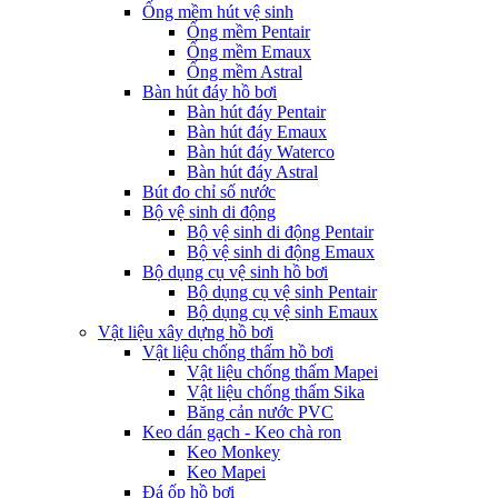
Ống mềm hút vệ sinh
Ống mềm Pentair
Ống mềm Emaux
Ống mềm Astral
Bàn hút đáy hồ bơi
Bàn hút đáy Pentair
Bàn hút đáy Emaux
Bàn hút đáy Waterco
Bàn hút đáy Astral
Bút đo chỉ số nước
Bộ vệ sinh di động
Bộ vệ sinh di động Pentair
Bộ vệ sinh di động Emaux
Bộ dụng cụ vệ sinh hồ bơi
Bộ dụng cụ vệ sinh Pentair
Bộ dụng cụ vệ sinh Emaux
Vật liệu xây dựng hồ bơi
Vật liệu chống thấm hồ bơi
Vật liệu chống thấm Mapei
Vật liệu chống thấm Sika
Băng cản nước PVC
Keo dán gạch - Keo chà ron
Keo Monkey
Keo Mapei
Đá ốp hồ bơi