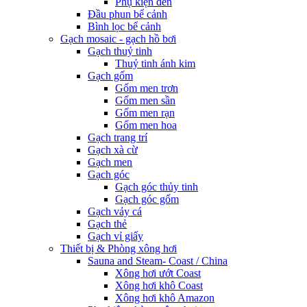
Phụ kiện đèn
Đầu phun bể cảnh
Bình lọc bể cảnh
Gạch mosaic - gạch hồ bơi
Gạch thuỷ tinh
Thuỷ tinh ánh kim
Gạch gốm
Gốm men trơn
Gốm men sần
Gốm men rạn
Gốm men hoa
Gạch trang trí
Gạch xà cừ
Gạch men
Gạch góc
Gạch góc thủy tinh
Gạch góc gốm
Gạch vảy cá
Gạch thẻ
Gạch vỉ giấy
Thiết bị & Phòng xông hơi
Sauna and Steam- Coast / China
Xông hơi ướt Coast
Xông hơi khô Coast
Xông hơi khô Amazon