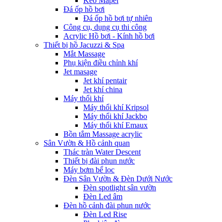
Keo Mapei
Đá ốp hồ bơi
Đá ốp hồ bơi tự nhiên
Công cụ, dụng cụ thi công
Acrylic Hồ bơi - Kính hồ bơi
Thiết bị hồ Jacuzzi & Spa
Mắt Massage
Phụ kiện điều chỉnh khí
Jet masage
Jet khí pentair
Jet khí china
Máy thổi khí
Máy thổi khí Kripsol
Máy thổi khí Jackbo
Máy thổi khí Emaux
Bồn tắm Massage acrylic
Sân Vườn & Hồ cảnh quan
Thác tràn Water Descent
Thiết bị đài phun nước
Máy bơm bể lọc
Đèn Sân Vườn & Đèn Dưới Nước
Đèn spotlight sân vườn
Đèn Led âm
Đèn hồ cảnh đài phun nước
Đèn Led Rise