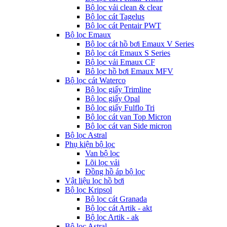
Bộ lọc vải clean & clear
Bộ lọc cát Tagelus
Bộ lọc cát Pentair PWT
Bộ lọc Emaux
Bộ lọc cát hồ bơi Emaux V Series
Bộ lọc cát Emaux S Series
Bộ lọc vải Emaux CF
Bô lọc hồ bơi Emaux MFV
Bộ lọc cát Waterco
Bộ lọc giấy Trimline
Bộ lọc giấy Opal
Bộ lọc giấy Fulflo Tri
Bộ lọc cát van Top Micron
Bộ lọc cát van Side micron
Bộ lọc Astral
Phụ kiện bộ lọc
Van bộ lọc
Lõi lọc vải
Đồng hồ áp bộ lọc
Vật liệu lọc hồ bơi
Bộ lọc Kripsol
Bộ lọc cát Granada
Bộ lọc cát Artik - akt
Bộ lọc Artik - ak
Bộ lọc Astral