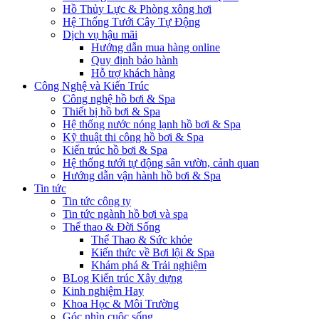
Hồ Thủy Lực & Phòng xông hơi
Hệ Thống Tưới Cây Tự Động
Dịch vụ hậu mãi
Hướng dẫn mua hàng online
Quy định bảo hành
Hỗ trợ khách hàng
Công Nghệ và Kiến Trúc
Công nghệ hồ bơi & Spa
Thiết bị hồ bơi & Spa
Hệ thống nước nóng lạnh hồ bơi & Spa
Kỹ thuật thi công hồ bơi & Spa
Kiến trúc hồ bơi & Spa
Hệ thống tưới tự động sân vườn, cảnh quan
Hướng dẫn vận hành hồ bơi & Spa
Tin tức
Tin tức công ty
Tin tức ngành hồ bơi và spa
Thể thao & Đời Sống
Thể Thao & Sức khỏe
Kiến thức về Bơi lội & Spa
Khám phá & Trải nghiệm
BLog Kiến trúc Xây dựng
Kinh nghiệm Hay
Khoa Học & Môi Trường
Góc nhìn cuộc sống