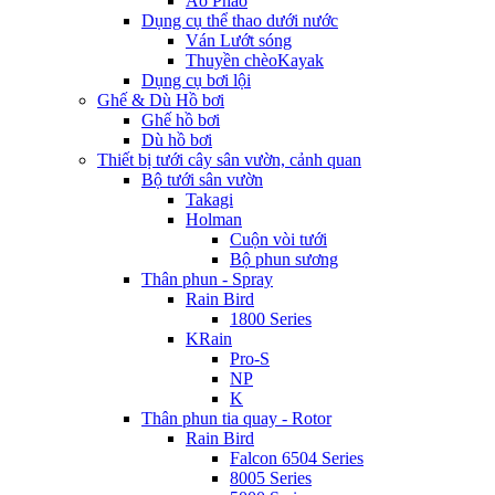
Áo Phao
Dụng cụ thể thao dưới nước
Ván Lướt sóng
Thuyền chèoKayak
Dụng cụ bơi lội
Ghế & Dù Hồ bơi
Ghế hồ bơi
Dù hồ bơi
Thiết bị tưới cây sân vườn, cảnh quan
Bộ tưới sân vườn
Takagi
Holman
Cuộn vòi tưới
Bộ phun sương
Thân phun - Spray
Rain Bird
1800 Series
KRain
Pro-S
NP
K
Thân phun tia quay - Rotor
Rain Bird
Falcon 6504 Series
8005 Series