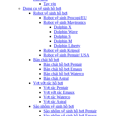
Tay vịn
Dụng cụ vệ sinh hồ bơi
Robot vệ sinh hồ bơi
Robot vệ sinh Procopi/EU
Robot vệ sinh Maytronics
Dolphin X
Dolphin Wave
Dolphin S
Dolphin M
Dolphin Liberty
Robot vệ sinh Kripsol
Robot vệ sinh Pentair/ USA
Bàn chải hồ bơi
Bàn chải hồ bơi Pentair
Bàn chải hồ bơi Emaux
Bàn chải hồ bơi Waterco
Bàn chải Astral
Vợt vớt rác hồ bơi
Vợt rác Pentair
Vợt vớt rác Emaux
Vợt rác Waterco
Vợt rác Astral
Sào nhôm vệ sinh hồ bơi
Sào nhôm vệ sinh hồ bơi Pentair
Sào nhôm vệ sinh hồ bơi Emaux