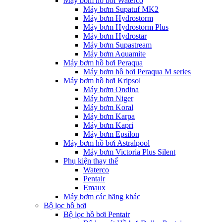
Máy bơm hồ bơi Waterco
Máy bơm Supatuf MK2
Máy bơm Hydrostorm
Máy bơm Hydrostorm Plus
Máy bơm Hydrostar
Máy bơm Supastream
Máy bơm Aquamite
Máy bơm hồ bơi Peraqua
Máy bơm hồ bơi Peraqua M series
Máy bơm hồ bơi Kripsol
Máy bơm Ondina
Máy bơm Niger
Máy bơm Koral
Máy bơm Karpa
Máy bơm Kapri
Máy bơm Epsilon
Máy bơm hồ bơi Astralpool
Máy bơm Victoria Plus Silent
Phụ kiện thay thế
Waterco
Pentair
Emaux
Máy bơm các hãng khác
Bộ lọc hồ bơi
Bộ lọc hồ bơi Pentair