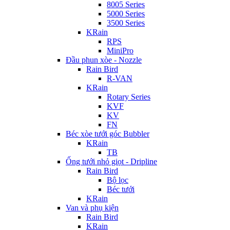
8005 Series
5000 Series
3500 Series
KRain
RPS
MiniPro
Đầu phun xòe - Nozzle
Rain Bird
R-VAN
KRain
Rotary Series
KVF
KV
FN
Béc xòe tưới góc Bubbler
KRain
TB
Ống tưới nhỏ giọt - Dripline
Rain Bird
Bộ lọc
Béc tưới
KRain
Van và phụ kiện
Rain Bird
KRain