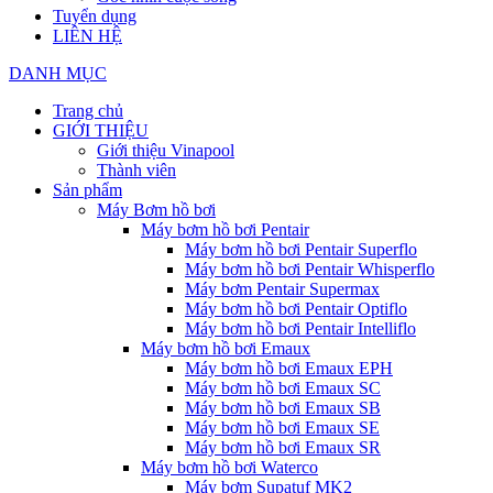
Tuyển dụng
LIÊN HỆ
DANH MỤC
Trang chủ
GIỚI THIỆU
Giới thiệu Vinapool
Thành viên
Sản phẩm
Máy Bơm hồ bơi
Máy bơm hồ bơi Pentair
Máy bơm hồ bơi Pentair Superflo
Máy bơm hồ bơi Pentair Whisperflo
Máy bơm Pentair Supermax
Máy bơm hồ bơi Pentair Optiflo
Máy bơm hồ bơi Pentair Intelliflo
Máy bơm hồ bơi Emaux
Máy bơm hồ bơi Emaux EPH
Máy bơm hồ bơi Emaux SC
Máy bơm hồ bơi Emaux SB
Máy bơm hồ bơi Emaux SE
Máy bơm hồ bơi Emaux SR
Máy bơm hồ bơi Waterco
Máy bơm Supatuf MK2