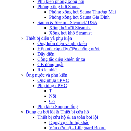
Phụ kiện phòng xông hơi
Phòng xông hơi Sauna
Phòng xông hơi Sauna Thương Mại
Phòng xông hơi Sauna Gia Đình
Sauna & Steam - Steamist/ USA
Xông hơi ướt Steamist
Xông hơi khô Steamist
Thiết bị điện và phụ kiện
Ống luồn điện và phụ kiện
Hộp nối cáp dây điện chống nước
Dây điện
Công tắc điều khiển từ xa
CB đóng ngắt
Rơ le nhiệt
Ống nước và phụ kiện
Ống nhựa uPVC
Phụ tùng uPVC
T
Nối
Co
Phụ kiện Support ống
Dụng cụ bơi lội & Thiết bị cứu hộ
Thiết bị cứu hộ & an toàn bơi lội
Dụng cụ cứu hộ khác
Ván cứu hộ - Lifeguard Board